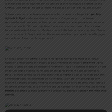
la semelle est plutôt moyenne sur les sentiers et donc les appuis s’avèrent un peu
fuyants. Mais rien qui ne soit surprenant puisque c’est sur le dur qu’elle assure !
Si j’avais une autre petite remarque à formuler, ce serait sur l’aspect
un peu trop
rigide de la tige
lors des premières utilisations. Conçue en lycra, j’ai trouvé
personnellement qu’elle ne conférait pas un maximum de souplesse à la chaussure
dans son déroulé. Néanmoins je tiens à nuancer mon propos car il faut voir avec
l’accumulation des kilomètres. Mes tests ont été effectués sur une vingtaine d’heure
de course au total. Ce qui peut paraître encore insuffisant pour que la semelle gagne
en souplesse. A voir avec le temps donc !
En ce qui concerne l’
amorti
, qui est la marque de fabrique de Hoka et sur lequel
repose en grande partie son succés, je peux vraiment en valider
l’excellence
. Après
plusieurs séries de tests de fractionné notamment, les articulations et tendons n’ont
eu aucune séquelle (seuls les muscles en ont gardé pendant quelques heures la
trace !) Et nous savons tous à quel point chaque impact au sol sur la route peut être
dommageable pour les ligaments ou les tendons. Les vibrations provoquées sont
souvent à l’origine de bons nombres de blessures et de micro-traumatismes. Grace à
sa semelle compensée, la Valor confère une vraie protection et constitue une sorte de
barrière aux chocs
. Je tiens également à préciser au passage le
parfait maintien de la
cheville
.