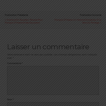
Publication Précédente
Publication Suivante
Aventure En Équateur Réussie Pour
François D'Haene, Un Homme Simple Qui À Le
François D'Haene Et Ses Équipiers!
Sens Du Partage.
Laisser un commentaire
Votre adresse e-mail ne sera pas publiée.
Les champs obligatoires sont indiqués
avec
*
Commentaire
*
Nom
*