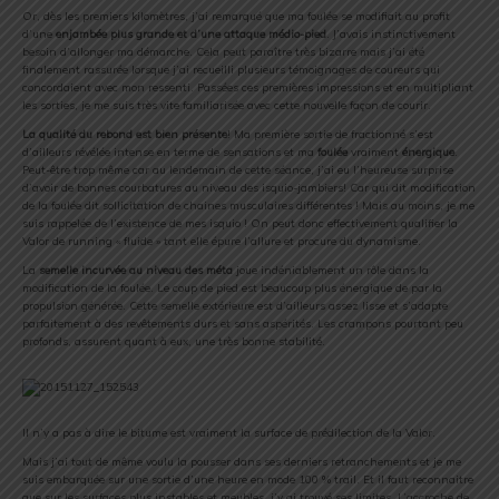
Or, dès les premiers kilomètres, j’ai remarqué que ma foulée se modifiait au profit
d’une
enjambée plus grande et d’une attaque médio-pied
. J’avais instinctivement
besoin d’allonger ma démarche. Cela peut paraître très bizarre mais j’ai été
finalement rassurée lorsque j’ai recueilli plusieurs témoignages de coureurs qui
concordaient avec mon ressenti. Passées ces premières impressions et en multipliant
les sorties, je me suis très vite familiarisée avec cette nouvelle façon de courir.
La qualité du rebond est bien présente
! Ma première sortie de fractionné s’est
d’ailleurs révélée intense en terme de sensations et ma
foulée
vraiment
énergique
.
Peut-être trop même car au lendemain de cette séance, j’ai eu l’heureuse surprise
d’avoir de bonnes courbatures au niveau des isquio-jambiers! Car qui dit modification
de la foulée dit sollicitation de chaines musculaires différentes ! Mais au moins, je me
suis rappelée de l’existence de mes isquio ! On peut donc effectivement qualifier la
Valor de running « fluide » tant elle épure l’allure et procure du dynamisme.
La
semelle incurvée au niveau des méta
joue indéniablement un rôle dans la
modification de la foulée. Le coup de pied est beaucoup plus énergique de par la
propulsion générée. Cette semelle extérieure est d’ailleurs assez lisse et s’adapte
parfaitement à des revêtements durs et sans aspérités. Les crampons pourtant peu
profonds, assurent quant à eux, une très bonne stabilité.
Il n’y a pas à dire le bitume est vraiment la surface de prédilection de la Valor.
Mais j’ai tout de même voulu la pousser dans ses derniers retranchements et je me
suis embarquée sur une sortie d’une heure en mode 100 % trail. Et il faut reconnaitre
que sur les surfaces plus instables et meubles, j’y ai trouvé ses limites. L’accroche de