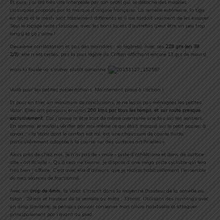
Et puis, j’ai été très vite interpelée par son profil qui se détache des modèles
classiques proposés par la marque d’origine française. La semelle extérieure, la tige
en lycra et le mesh sont totalement différents et il me tardait vraiment de les essayer.
Seul le laçage reste classique, avec les bons lacets d’autrefois (peut être un peu trop
longs) et ça j’aime !
Deuxième constatation et pas des moindres : sa légèreté. Avec ses
228 grs (en 38
2/3)
, elle n’est certes, pas la plus légère (la Clifton affichant encore 13 grs de moins)
mais la foulée va s’avérer plutôt aérienne !
Voilà pour les petites présentations. Maintenant place à l’action !
Et pour en tirer un maximum de conclusions, je ne les ai pas ménagées les petites
Valor. Elles ont parcouru environ
200 kms par tous les temps
,
et sur route presque
exclusivement
. Car j’avoue m’être tout de même aventurée une fois sur les sentiers.
En somme, je voulais vérifier par moi-même ce qui était marqué sur le petit papier, à
savoir : « la Valor dont le confort est roi, est une chaussure de course fluide,
particulièrement adaptée à la course sur des surfaces artificielles ».
Alors près de chez moi, je n’ai pas de « vraie » piste d’athlétisme et donc de surface
dîte « artificielle ». Qu’à cela ne tienne, je dispose d’une méga piste cyclable qui fera
très bien l’affaire. C’est avec elle d’ailleurs, que je réalise habituellement l’ensemble
de mes séances de fractionné.
Avec un
drop de 4mm
, la Valor s’inscrit dans la moyenne (hauteur de la semelle au
talon : 29mm et hauteur de la semelle au méta : 33mm). Utilisant des runnings avec
un drop similaire, je pensais pouvoir conserver mon allure habituelle et attaquer
principalement par l’avant du pied.