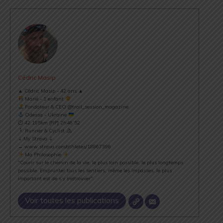
Cédric Masip
▲ Cédric Masip - 42 ans ▲
Marié - 1 enfant
Fondateur & CEO @trail_session_magazine
Odessa - Ukraine
⏱ 42.195km [RP] 2h46’52
Runner & Cyclist
⇣ My Strava ⇣
→ www.strava.com/athletes/18867396
Ma Philosophie
"Courir sur le chemin de la vie, le plus loin possible, le plus longtemps
possible. Emprunter tous les sentiers, même les impasses, le plus
important est de s’y (re)trouver".
Voir toutes les publications