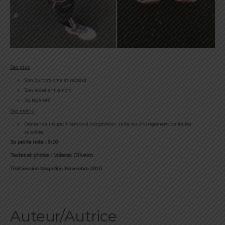
Ses plus
:
Son dynamisme et rebond
Son excellent amorti
Sa légèreté
Ses moins
:
Demande un petit temps d’adaptation suite au changement de foulée
suscitée.
Sa petite note : 8/10
Textes et photos : Valessa Oliveira
Trail Session Magazine, Novembre 2015
Auteur/Autrice