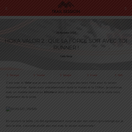
28 Novembre 2015
HOKA VALOR 2 : QUE LA FORCE SOIT AVEC TOI
RUNNER !
Cédric Masip
Partager
Tweeter
Épingler
E-mail
SMS
C’est avec la
Valor
que je vais démarrer la trilogie des tests Hoka pour la saison
Automne/Hiver. Après avoir précédemment testé la Huaka et la Clifton, je continue
avec un modèle destiné au
bitume
et donc plutôt aux aficionados de la route mais
également de la piste.
En ouvrant la boîte, j’ai été agréablement surprise par son coloris gris-orangé qui je
dois le dire, s’accorde plutôt pas mal avec la saison automnale !