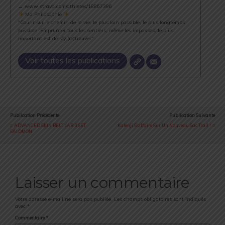
→ www.strava.com/athletes/18867396
Ma Philosophie
"Courir sur le chemin de la vie, le plus loin possible, le plus longtemps
possible. Emprunter tous les sentiers, même les impasses, le plus
important est de s’y (re)trouver".
Voir toutes les publications
Publication Précédente
Publication Suivante
ADVANCED SKIN BELT LAB 3 SET
Kalenji S'affaire Sur Un Nouveau Sac Trail !
SALOMON
Laisser un commentaire
Votre adresse e-mail ne sera pas publiée.
Les champs obligatoires sont indiqués
avec
*
Commentaire
*