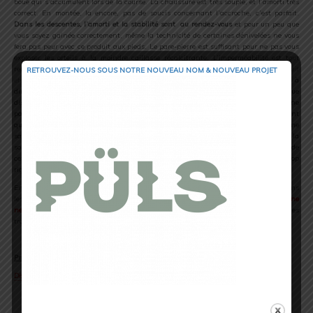
boue qui s’accumulent lors de la course. La chaussure est très souple, et l’amorti très
correct. En montée, la encore, pas de soucis concernant l’accroche, c’est parfait.
Dans les descentes, l’amorti et la stabilité sont au rendez-vous
et pour un peu que
vous soyez gainée correctement, même la technicité de certaines dénivelées ne vous
fera pas peur avec ce produit aux pieds. Le pare-pierre est suffisant pour ne pas vous
exploser les orteils à la moindre caillasse récalcitrante. L’imperméabilité est tout
relative
(à par les modèles Gore-Tex, c’est quand même assez rare d’avoir un produit
RETROUVEZ-NOUS SOUS NOTRE NOUVEAU NOM & NOUVEAU PROJET
étanche)
et il faudra éviter de vous trimballer dans les ruisseaux avec ! Sinon rien à
dire de ce coté. Mon interrogation se portait surtout sur le confort sur de la longue
distance,
alors j’ai poussé une sortie de 8 heures avec environ 2500MD+
et j’avoue ne
pas avoir été déçue ! Mon seul avis modéré sera de dire que ces chaussures sont
quand même plutôt pour une coureuse de poids léger à moyen car au-delà, je ne
saurais dire si le confort perdurerait sur de la longue distance. J’ai aussi adoré la
souplesse des Kapteren Race, c’est vraiment agréable dans les pierriers de profiter de
cet avantage, le pied étant mis à rude épreuve si vous possédez une chaussure trop
rigide.
En conclusion, pour 80 euros, difficile de faire mieux ! L’apport de
Thierry Breuil
dans
les conceptions des nouveaux modèles est indéniable
et on peut carrément noter une
nette amélioration des produits Trail Kalenji
. Du coup, je garde cette paire pour les
trails courts ou techniques et j’en suis ravie !
.
Prix
:
80 euros.
Disponible ici
.