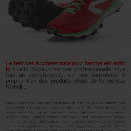
.
Le test des Kapteren race pour femme est enfin
la !
Leïla, Sapeur-Pompier professionnelle nous
fais un compte-rendu sur ses sensations à
propos
d’un des produits phare de la marque
Kalenji…
.
Lorsque Trail Session Magazine m’a demandé de tester les nouvelles
Kapteren Race
de chez Kalenji
, j’avoue avoir été un peu dubitative. En effet, étant habituée à mes
bonnes vieilles S-Lab Salomon pour mes cross et compétitions trail, je suis un peu
réticente quand il s’agit de changer, même pour un test. Néanmoins j’ai accepté,
autant poussée par la curiosité que par l’envie de pouvoir exprimer mes sentiments à
l’écrit sur mes sensations
« trailesque »
… J’ai donc reçue mes chaussures
en pointure
38 qui affichaient un poids de 230gr
. Pas mal pour une chaussure trail, ce qui en fait