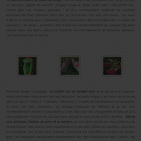
un des plus légère du marché. Couleur rouge et verte, lacets vert, c’est plutôt fun,
j’aime bien ces couleurs estivales ! Je suis normalement habituée au système
quicklace de chez Salomon mais bon, à l’ancienne c’est pas mal aussi… Un coup
d’œil à la semelle pour s’apercevoir que l’accroche a été travaillée avec un ajout de
crampon
« en étoile »
surement afin d’évacuer convenablement les paquets de boue
tenace sous nos petits petons et favoriser les changements de direction pendant
l’entrainement ou la course.
.
.
Première étape, l’essayage.
Le confort est au rendez-vous
et je pense d’un premier
abord que cette chaussure n’est pas faite pour les pieds larges, c’est mon cas et je me
sens un peu à l’étroit à l’intérieur. Néanmoins, le pied est parfaitement enveloppé et
le talon est bien maintenu. Le serrage classique est efficace et je me suis
immédiatement sentie à l’aise dedans, c’est déjà pour moi une grande victoire, je suis
très exigeante ! Alors je ne vais pas vous saouler à vous parler d’EVA, de drop…
Moi je
suis basique, j’essaie, je cours et je ressens
. Je suis donc partie sur mes chemins de
Haute-Savoie, mes sorties tests représentant à peu prés 250km en sentiers, sous-bois
et montagne. Sur le plat tout d’abord, l’accroche est très efficace surtout en terrain
gras, les crampons remplissent parfaitement leur rôle d’évacuation des
« pâtés »
de