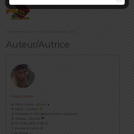
Leïla Farrahoui, pour Trail Session Magazine, 2014.
Auteur/Autrice
Cédric Masip
▲ Cédric Masip - 42 ans ▲
Marié - 1 enfant
Fondateur & CEO @trail_session_magazine
Odessa - Ukraine
⏱ 42.195km [RP] 2h46’52
Runner & Cyclist
⇣ My Strava ⇣