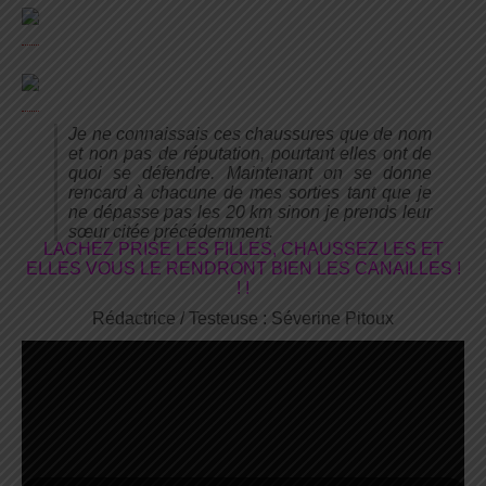
Je ne connaissais ces chaussures que de nom
et non pas de réputation, pourtant elles ont de
quoi se défendre. Maintenant on se donne
rencard à chacune de mes sorties tant que je
ne dépasse pas les 20 km sinon je prends leur
sœur citée précédemment.
LACHEZ PRISE LES FILLES, CHAUSSEZ LES ET
ELLES VOUS LE RENDRONT BIEN LES CANAILLES !
! !
Rédactrice / Testeuse : Séverine Pitoux