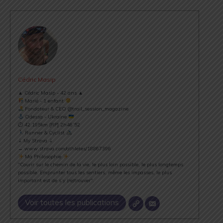
Cédric Masip
▲ Cédric Masip - 42 ans ▲
Marié - 1 enfant
Fondateur & CEO @trail_session_magazine
Odessa - Ukraine
⏱ 42.195km [RP] 2h46’52
Runner & Cyclist
⇣ My Strava ⇣
→ www.strava.com/athletes/18867396
Ma Philosophie
"Courir sur le chemin de la vie, le plus loin possible, le plus longtemps
possible. Emprunter tous les sentiers, même les impasses, le plus
important est de s’y (re)trouver".
Voir toutes les publications