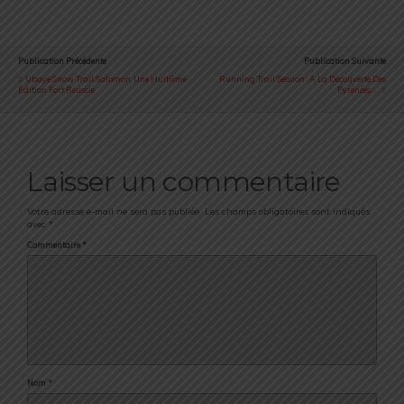
Publication Précédente
Publication Suivante
Ubaye Snow Trail Salomon, Une Huitième
Running Trail Session : A La Découverte Des
Édition Fort Réussie
Pyrénées . . .
Laisser un commentaire
Votre adresse e-mail ne sera pas publiée.
Les champs obligatoires sont indiqués
avec
*
Commentaire
*
Nom
*