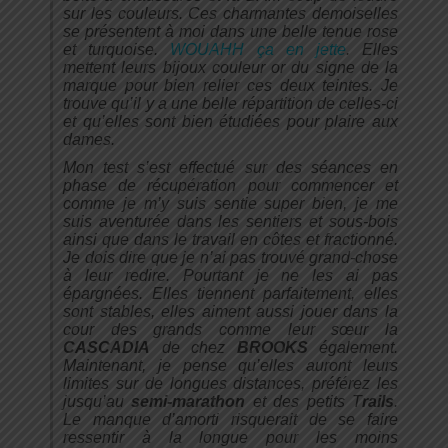
sur les couleurs. Ces charmantes demoiselles
se présentent à moi dans une belle tenue rose
et turquoise.
WOUAHH ça en jette
. Elles
mettent leurs bijoux couleur or du signe de la
marque pour bien relier ces deux teintes. Je
trouve qu’il y a une belle répartition de celles-ci
et qu’elles sont bien étudiées pour plaire aux
dames.
Mon test s’est effectué sur des séances en
phase de récupération pour commencer et
comme je m’y suis sentie super bien, je me
suis aventurée dans les sentiers et sous-bois
ainsi que dans le travail en côtes et fractionné.
Je dois dire que je n’ai pas trouvé grand-chose
à leur redire. Pourtant je ne les ai pas
épargnées. Elles tiennent parfaitement, elles
sont stables, elles aiment aussi jouer dans la
cour des grands comme leur sœur la
CASCADIA
de chez
BROOKS
également.
Maintenant, je pense qu’elles auront leurs
limites sur de longues distances, préférez les
jusqu’au
semi-marathon
et des petits T
rails
.
Le manque d’amorti risquerait de se faire
ressentir à la longue pour les moins