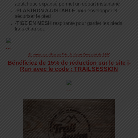
aoutchouc expansé permet un départ instantané
-PLASTRON AJUSTABLE
pour envelopper et
sécuriser le pied
-TIGE EN MESH
respirante pour garder les pieds
frais et au sec
En vente sur i-Run au Prix de Vente Conseillé de 140€
Bénéficiez de 15% de réduction sur le site i-
Run avec le code : TRAILSESSION