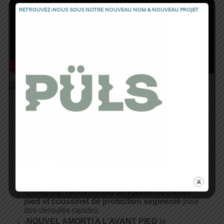
RETROUVEZ-NOUS SOUS NOTRE NOUVEAU NOM & NOUVEAU PROJET
Détails technique
:
Leur prix 140€
Drop 10 mm
Leur poids 249g en T40
Route/sentier/trail
–
BioMoGo ADN INTERCALAIRE AMORTI
s’adapte dynamiquement à chaque étape et
foulée
-DIAGONAL ROLL BAR
guide le corps dans
son modèle de mouvement naturel
-ZONE DE TRANSITION au niveau du médio-
pied et coussinet de protection segmenté
pour
des déroulés rapides
-NOUVEL AMORTI A L’AVANT PIED
le