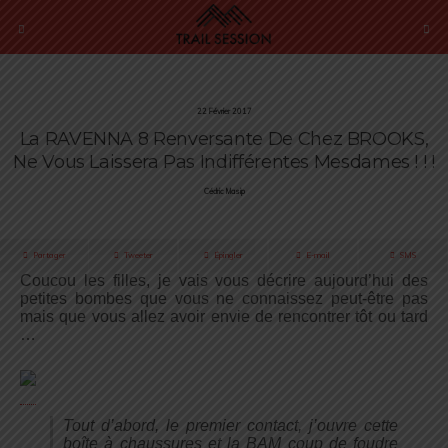
22 Février 2017
La RAVENNA 8 Renversante De Chez BROOKS,
Ne Vous Laissera Pas Indifférentes Mesdames ! ! !
Cédric Masip
Partager
Tweeter
Épingler
E-mail
SMS
Coucou les filles, je vais vous décrire aujourd’hui des
petites bombes que vous ne connaissez peut-être pas
mais que vous allez avoir envie de rencontrer tôt ou tard
…
Tout d’abord, le premier contact, j’ouvre cette
boîte à chaussures et la BAM coup de foudre