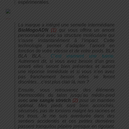
expérimentées.
La marque a intégré une semelle intermédiaire
BioMogoADN
(1)
qui vous offrira un amorti
personnalisé avec sa structure moléculaire qui
s’ouvre instantanément à l’impact. Cette
technologie permet d’adapter l’amorti en
fonction de votre vitesse et de votre poids. BLA
BLA BLA…
C’est vraiment une tuerie.
Autrement dit, si vous avez besoin d’un gros
amorti elles seront bien présentes et auront
une réponse immédiate et si vous n’en avez
pas franchement besoin elles se feront
discrètes…c’est plus clair là, non ?
Ensuite, vous retrouverez des éléments
thermocollés du talon jusqu’au médio-pied
avec
une sangle stretch
(2)
pour un maintien
optimal. Mes pieds sont bien accrochés,
sécurisés, pas de torsions malgré les racines et
les trous. Je me suis aventurée dans des
sentiers accidentés et ces petites dernières
passent tranquilou pépère presque en rigolant.