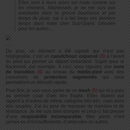
Elles sont à leurs aises sur route comme sur
les chemins. Maintenant, je ne me suis pas
aventurée dans la grosse bouillasse et par
temps de pluie, car il a fait beau ces derniers
temps dans notre cher Sud-Ouest. Désolée
pour les autres…
De plus, un élément a été rajouté qui n’est pas
négligeable, c’est un
caoutchouc expansé
(3)
à l’avant
du pied qui permet un départ instantané. Super pour le
fractionné, par exemple. À ceci, vous rajoutez une
zone
de transition
(4)
au niveau du
médio-pied
avec des
coussinets de
protection segmentés
qui vous
permettront un déroulé rapide.
Pour finir, je vais vous parler de ce
mesh
(5)
qui m’a paru
au premier coup d’œil très fragile. Elles étaient par
rapport à d’autres de même catégorie très très, mais alors
très souples. J’ai eu peur de manquer de maintien et de
résistance. Je me suis bien trompée et celui-ci fait preuve
d’une
respirabilité incomparable
. Mes pieds n’ont
jamais eu d’échauffements, d’ampoules ou autres.