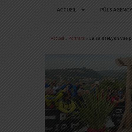
ACCUEIL
PÜLS AGENC
Accueil
»
Portraits
»
La SaintéLyon vue p