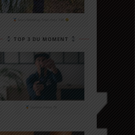
Asics MetaFuji Trail chez T4R
TOP 3 DU MOMENT
Garmin Fénix 7X