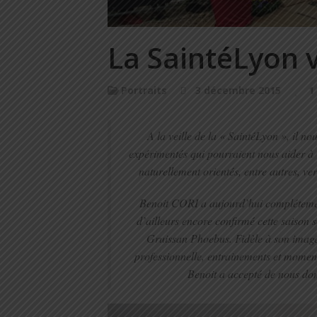
La SaintéLyon 
Portraits
3 décembre 2015
1
A la veille de la « SaintéLyon », il no
expérimentés qui pourraient nous aider à 
naturellement orientés, entre autres, ve
Benoit CORI a aujourd’hui complétemen
d’ailleurs encore confirmé cette saison 
Gruissan Phoebus. Fidèle à son image d
professionnelle, entrainements et moments
Benoit a accepté de nous don