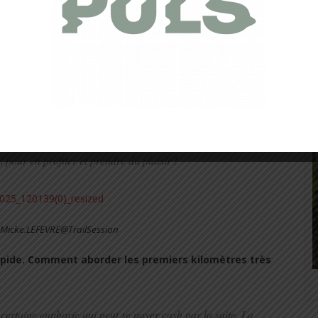
de nous isoler avant le départ. Quels conseils nous
 du jour « J », et rester concentré sur notre objectif.
i sa préparation a été bonne ou pas. Vous partons tous
ourse tout simplement ou faire une performance, pour éviter
es derniers moments avec des amis pour discuter de tout et
hance de pouvoir participer à cette épreuve, que nous
pour en profiter et prendre du plaisir !
: Micke.LEFEVRE@TrailSession
rapide. Comment aborder les premiers kilomètres très
certaine euphorie qui peut se payer cash par la suite. La