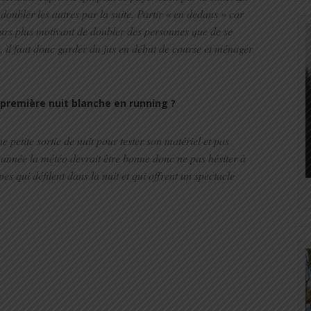
 doubler les autres par la suite. Partir « en dedans » car
jours plus motivant de doubler des personnes que de se
, il faut donc garder du jus en début de course et ménager
e première nuit blanche en running ?
e petite sortie de nuit pour tester son matériel et pas
e année la météo devrait être bonne donc ne pas hésiter à
es qui défilent dans la nuit et qui offrent un spectacle