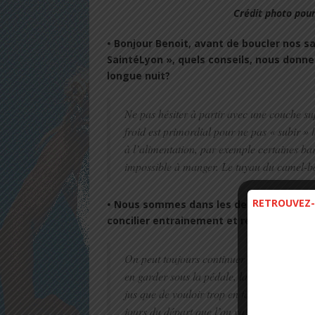
Crédit photo pour
• Bonjour Benoit, avant de boucler nos s
SaintéLyon », quels conseils, nous donner
longue nuit?
Ne pas hésiter à partir avec une couche su
froid est primordial pour ne pas « subir » la
à l’alimentation, par exemple certaines barr
impossible à manger. Le tuyau du camel-ba
RETROUVEZ-
• Nous sommes dans les derniers jours, 
concilier entrainement et récupération à 
On peut toujours continuer à courir mais e
en garder sous la pédale, la préparation es
jus que de vouloir trop en faire les derniers
jours du départ que l’on va progresser.