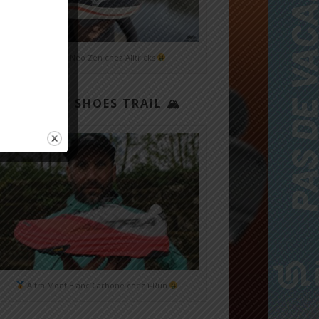
Mizuno Neo Zen chez Alltricks
TOP 3 SHOES TRAIL 🏔
Altra Mont Blanc Carbone chez i-Run