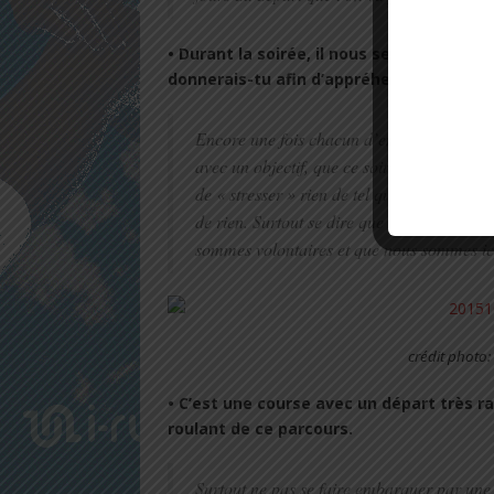
• Durant la soirée, il nous sera difficile 
donnerais-tu afin d’appréhender le stress
Encore une fois chacun d’entre nous sait s
avec un objectif, que ce soit de finir la c
de « stresser » rien de tel que de passer l
de rien. Surtout se dire que l’on a de la c
sommes volontaires et que nous sommes ici 
crédit photo
• C’est une course avec un départ très 
roulant de ce parcours.
Surtout ne pas se faire embarquer par une 