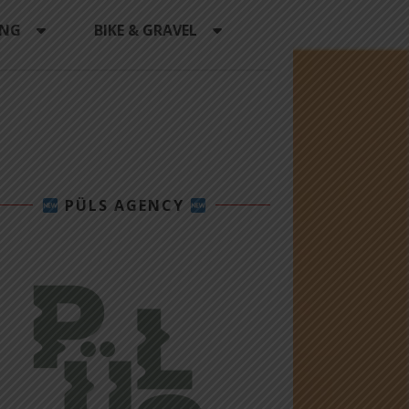
ING
BIKE & GRAVEL
PÜLS AGENCY