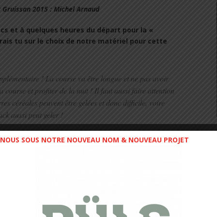
 Gruissan 2015 : Michel Arnaud
acs et à quelques heures du départ pour la «
ais tu sur le choix de notre matériel pour cette
pplémentaire ! La course va être longue et ne pas avoir
 course et profiter de la nuit ! Il faut aussi faire attention
es céréales peuvent être gelées et donc difficile, voire
ck aussi peut geler !
NOUS SOUS NOTRE NOUVEAU NOM & NOUVEAU PROJET
la préparation est terminée. Comment faire pour
la veille d’une telle épreuve ?
n diminuant nettement le temps des séances et toujours
t terminée et maintenant mieux vaut arriver frais avec du
 jours. En gros le boulot est fait, ce n’est pas à quelques