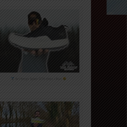
Arc'teryx Sylan GTX chez i-Run