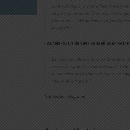
route est longue, il y aura bien le temps de
au fur et à mesure de la course, c’est tou
faire doubler ! Mentalement ça fait du bien
ses efforts !
• Aurais-tu un dernier conseil pour notr
La meilleure chose à faire est de se faire un
arriver le « jour J » en improvisant ! Cett
se retourner aussi pour voir toutes ces lamp
unique en son genre !
Trail Session Magazine