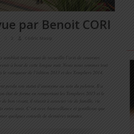
vue par Benoit CORI
2
Cédric Masip
us semblait intéressant de recueillir l’avis de coureurs
venir à bout de cette longue nuit. Nous nous sommes tout
rs le vainqueur de l’édition 2013 et des Templiers 2014.
t perdu son statut d’anonyme au sein du peloton. Il a
son état de forme en remportant les Templiers 2015 et le
e bon vivant, il réussit à associer vie de famille, vie
 entre amis. C’est avec bienveillance et gentillesse que
ner quelques conseils de dernières minutes.