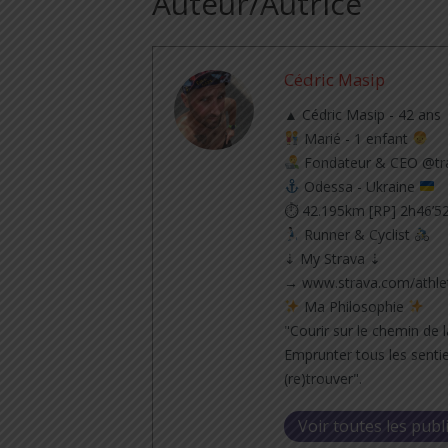
Auteur/Autrice
Cédric Masip
▲ Cédric Masip - 42 ans
Marié - 1 enfant
Fondateur & CEO @tra
Odessa - Ukraine
⏱ 42.195km [RP] 2h46’5
Runner & Cyclist
⇣ My Strava ⇣
→ www.strava.com/athle
Ma Philosophie
"Courir sur le chemin de l
Emprunter tous les sentie
(re)trouver".
Voir toutes les publ