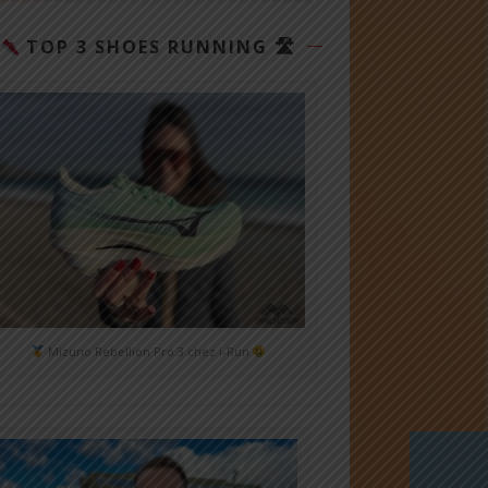
TOP 3 SHOES RUNNING 🛣
Mizuno Rebellion Pro 3 chez i-Run