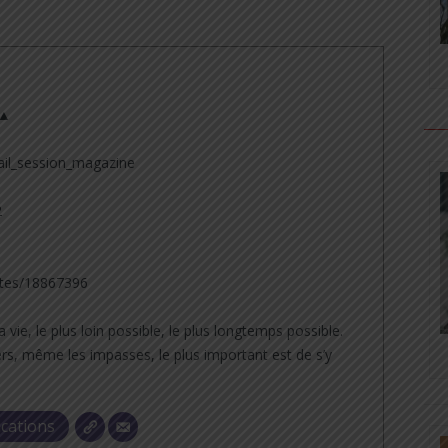
 ▲
il_session_magazine
2
tes/18867396
a vie, le plus loin possible, le plus longtemps possible.
rs, même les impasses, le plus important est de s’y
ications