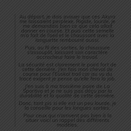
Au départ, je dois avouer que ces Akyra
me laissaient perplexe. Rigide, lourde, je
me demandais bien ce que cela allait
donner en course. Et puis cette semelle
m’a fait de l’oeil et le chaussant avec la
languette rembourré aussi.
Puis, au fil des sorties, la chaussure
s’assouplit, laissant son caractère
accrocheur faire le travail.
La sécurité est clairement le point fort de
cette dernière. J’en fais mon cheval de
course pour l’Euskal trail car au vu du
tracé exigent je pense qu’elle fera la job.
J’en suis à ma troisième paire de La
Sportiva et je ne suis pas déçu par la
durabilité et la qualité de cette dernière.
Donc, tant pis si elle est un peu lourde, je
la conseille pour les longues sorties.
Pour ceux qui n’arrivent pas bien à la
situer voici un rappel des différents
modèles.