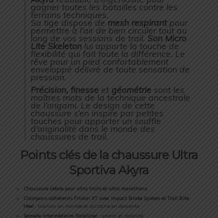
gagner toutes les batailles contre les
terrains techniques.
Sa tige dispose de
mesh respirant
pour
permettre à l’air de bien circuler tout au
long de vos sessions de trail.
Son Micro
Lite Skeleton
lui apporte la touche de
flexibilité qui fait toute la différence. Le
rêve pour un pied confortablement
enveloppé délivré de toute sensation de
pression.
Précision, finesse
et
géométrie
sont les
maîtres mots de la technique ancestrale
de l’origami. Le design de cette
chaussure s’en inspire par petites
touches pour apporter un souffle
d’originalité dans le monde des
chaussures de trail.
Points clés de la chaussure Ultra
Sportiva Akyra
Chaussure idéale pour ultra trails et ultra marathons
Crampons adhérents Frixion XT avec Impact Brake System et Trail Bite
Heel
: traction en montée et accroche en descente
Semelle intermédiaire Stabilizer
: amorti et stabilité