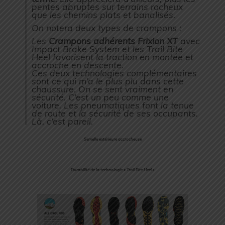
pentes abruptes sur terrains rocheux
que les chemins plats et banalisés.
On notera deux types de crampons :
Les
Crampons adhérents Frixion XT
avec
Impact Brake System et les Trail Bite
Heel favorisent la traction en montée et
accroche en descente.
Ces deux technologies complémentaires
sont ce qui m’a le plus plu dans cette
chaussure. On se sent vraiment en
sécurité. C’est un peu comme une
voiture. Les pneumatiques font la tenue
de route et la sécurité de ses occupants.
Là, c’est pareil.
Semelle extérieure accrocheuse
Durabilité de la technologie « Trail Bite Heel »