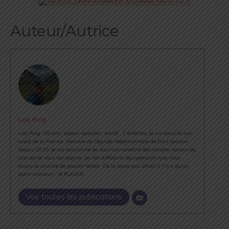
Auteur/Autrice
Loïc Roig
Loïc Roig, 35 ans, sapeur-pompier, marié , 2 enfants. Je vis dans la sud-
ouest de la France. Membre de l'équipe rédactionnelle de Trail Session
depuis 2015, je me passionne de vous transmettre des compte-rendus de
courses et vous renseigner sur les différents équipements que nous
avons la chance de pouvoir tester. De la route aux ultras il n'y a qu'un
point commun : le PLAISIR.
Voir toutes les publications