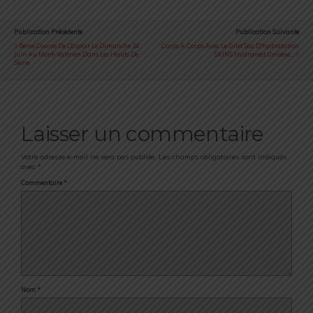
Publication Précédente
Publication Suivante
6ème Course De L’Espoir Le Dimanche 24
Corps À Corps Avec Le Gilet Sac D'hydratation
Juin Au Mont-Valérien Dans Les Hauts De
SKINS Hydravest Unisexe…
Seine
Laisser un commentaire
Votre adresse e-mail ne sera pas publiée.
Les champs obligatoires sont indiqués
avec
*
Commentaire
*
Nom
*