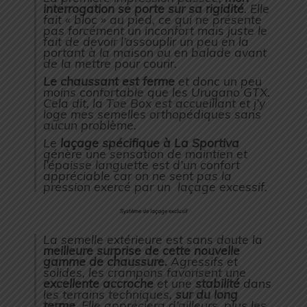
interrogation se porte sur sa rigidité
. Elle
fait « bloc » au pied, ce qui ne présente
pas forcément un inconfort mais juste le
fait de devoir l’assouplir un peu en la
portant à la maison ou en balade avant
de la mettre pour courir.
Le chaussant est ferme
et donc un peu
moins confortable que les Urugano GTX.
Cela dit, la Toe Box est accueillant et j’y
loge mes semelles orthopédiques sans
aucun problème.
Le
laçage spécifique à La Sportiva
génère une sensation de maintien et
l’épaisse languette est d’un confort
appréciable car on ne sent pas la
pression exercé par un laçage excessif.
Système de laçage exclusif
La semelle extérieure est sans doute la
meilleure surprise de cette nouvelle
gamme de chaussure.
Agressifs et
solides, les crampons favorisent une
excellente accroche
et une
stabilité
dans
les terrains techniques,
sur du long
terme
. Elle appréciera d’ailleurs, plus les