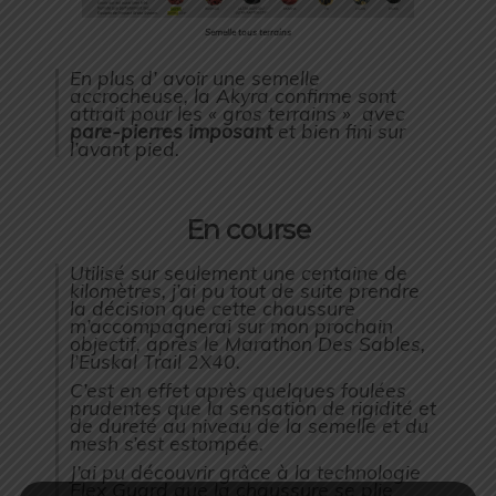
Semelle tous terrains
En plus d’ avoir une semelle
accrocheuse, la Akyra confirme sont
attrait pour les « gros terrains » avec
pare-pierres imposant
et bien fini sur
l’avant pied.
En course
Utilisé sur seulement une centaine de
kilomètres, j’ai pu tout de suite prendre
la décision que cette chaussure
m’accompagnerai sur mon prochain
objectif, après le Marathon Des Sables,
l’Euskal Trail 2X40.
C’est en effet après quelques foulées
prudentes que la sensation de rigidité et
de dureté au niveau de la semelle et du
mesh s’est estompée.
J’ai pu découvrir grâce à la technologie
Flex Guard que la chaussure se plie