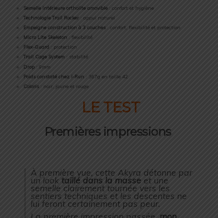
Semelle intérieure ortholite amovible
: confort et hygiène
Technologie Trail Rocker
: appui naturel
Empeigne construction à 3 couches
: confort, flexibilité et protection
Micro Lite Skeleton
: flexibilité
Flex-Guard
: protection
Trail Cage System
: stabilité
Drop
: 9mm
Poids constaté chez i-Run
: 367g en taille 42
Coloris
: noir, jaune et rouge
LE TEST
Premières impressions
À première vue, cette Akyra détonne par
un look
taillé dans la masse
et une
semelle clairement tournée vers les
sentiers techniques et les descentes ne
lui feront certainement pas peur.
La première impression passée,
mon