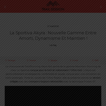
27 Avril 2018
La Sportiva Akyra : Nouvelle Gamme Entre
Amorti, Dynamisme Et Maintien !
Loïc Roig
Partager
Tweeter
Épingler
E-mail
SMS
La chaussure de Trail/Running Akyra fait partie de la gamme Mountain Running de
chez La Sportiva
conçue pour le trail et notamment l’Ultra trail
. L’Akyra est
particulièrement enveloppante, confortable et souple, conçue pour une utilisation en
trails prolongés. Forte du succès de l’Ultra Raptor, elle se présente comme sa
version
allégée
avec des
crampons toujours retravaillés
avec la technique Frixion XT.