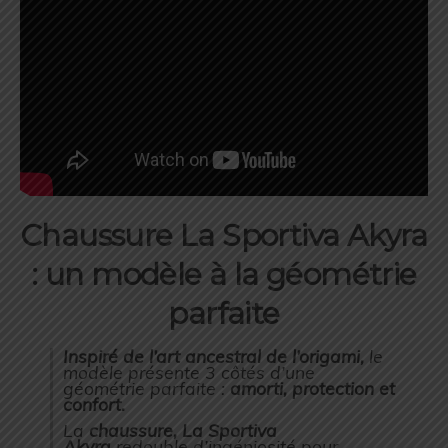
Chaussure La Sportiva Akyra
: un modèle à la géométrie
parfaite
Inspiré de l’art ancestral de l’origami,
le
modèle présente 3 côtés d’une
géométrie parfaite :
amorti, protection et
confort.
La
chaussure, La Sportiva
Akyra
redouble d’ingéniosité pour