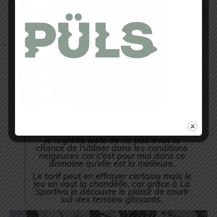
Après mon test de la Crossover 2.0 je
pensais que j’avais LA chaussure tout
terrain par excellence mais j’avoue avoir
préféré cette Uragano pour son confort
et son comportement sur terrain mixte.
Même si ça tape un peu sur les parties
bitumées, cela n’est en rien gênant au vu
de son caractère hors piste.
L’absence totale de coutures extérieures
et la membrane hyper-flexible
imperméable et respirante en Gore-Tex
font de cette dernière la chaussure
idéale pour le winter running et les off-
road runners passionnés par les
compétitions trail en hiver.
Je regrette juste de ne pas avoir la
chance de l’utiliser dans les conditions
neigeuses car c’est pour moi dans ce
domaine qu’elle est la meilleure.
Le tarif peut en effrayer certains mais le
jeu en vaut la chandelle, car grâce à La
Sportiva je découvre le plaisir de courir
sur des terrains glissants.