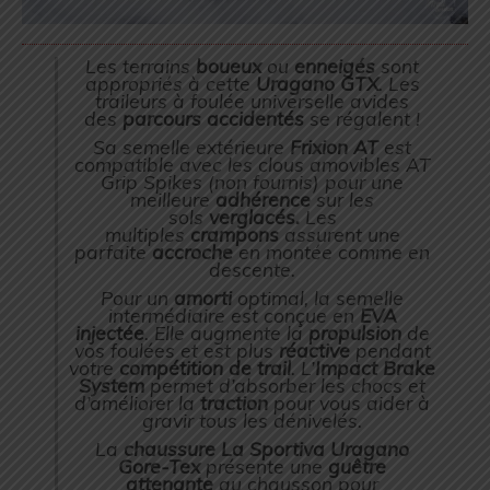
Les terrains
boueux
ou
enneigés
sont
appropriés à cette
Uragano GTX
. Les
traileurs à foulée universelle avides
des
parcours accidentés
se régalent !
Sa semelle extérieure
Frixion AT
est
compatible avec les clous amovibles AT
Grip Spikes (non fournis) pour une
meilleure
adhérence
sur les
sols
verglacés.
Les
multiples
crampons
assurent une
parfaite
accroche
en montée comme en
descente.
Pour un
amorti
optimal, la semelle
intermédiaire est conçue en
EVA
injectée
. Elle augmente la
propulsion
de
vos foulées et est plus
réactive
pendant
votre
compétition de trail
. L’
Impact Brake
System
permet d’absorber les chocs et
d’améliorer la
traction
pour vous aider à
gravir tous les dénivelés.
La
chaussure La Sportiva Uragano
Gore-Tex
présente une
guêtre
attenante
au chausson pour