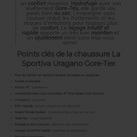
un
confort
maximal.
Hydrofuge
avec son
revêtement
Gore-Tex,
elle garde vos
pieds bien
au sec
. L’empeigne sans
couture réduit les frottements et les
risques d’irritations pour toujours plus
de
confort.
Le
laçage intuitif et
rapide
apporte un très bon
maintien
et
un
ajustement
idéal sans trop vous
serrer.
Points clés de la chaussure La
Sportiva Uragano Gore-Tex
Pour les sorties sur terrains boueux, enneigés ou verglacés
Foulée
universelle
Frixion AT
: adhérence
Compatible avec clous amovibles AT Grip Spikes (non fournis)
Crampons
: accroche
EVA injectée
: amorti, propulsion et réactivité
Impact Brake System
: absorption des chocs et traction
Gore-Tex
: imperméabilité
Empeigne sans couture
: réduction des frottements
Laçage intuitif et rapide :
maintien et ajustement
Pochette pour lacets