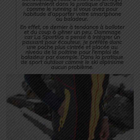
inconvénient dans la pratique d’activité
comme le running si vous avez pour
habitude d’apporter votre smartphone
ou baladeur.
En effet, ce dernier à tendance à balloter
et du coup à gêner un peu. Dommage
car La Sportiva a pensé à intégrer un
passant pour écouteur. Je préfère donc
une poche plus cintrée et placée au
niveau de la poitrine pour l’emploi de
baladeur par exemple. Dans la pratique
de sport outdoor comme le ski alpinisme
aucun problème.