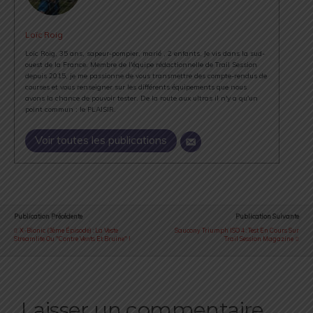
Loïc Roig
Loïc Roig, 35 ans, sapeur-pompier, marié , 2 enfants. Je vis dans la sud-
ouest de la France. Membre de l'équipe rédactionnelle de Trail Session
depuis 2015, je me passionne de vous transmettre des compte-rendus de
courses et vous renseigner sur les différents équipements que nous
avons la chance de pouvoir tester. De la route aux ultras il n'y a qu'un
point commun : le PLAISIR.
Voir toutes les publications
Publication Précédente
Publication Suivante
X-Bionic (3ème Épisode) : La Veste
Saucony Triumph ISO 4 : Test En Cours Sur
Streamlite Ou "contre Vents Et Bruine" !
Trail Session Magazine
Laisser un commentaire