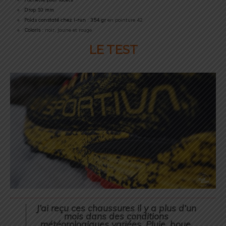
Drop
10 mm
Poids constaté chez i-run
:
354 gr
en pointure 42
Coloris
: noir, jaune et rouge
LE TEST
J’ai reçu ces chaussures il y a plus d’un
mois dans des conditions
météorologiques variées. Pluie, boue,