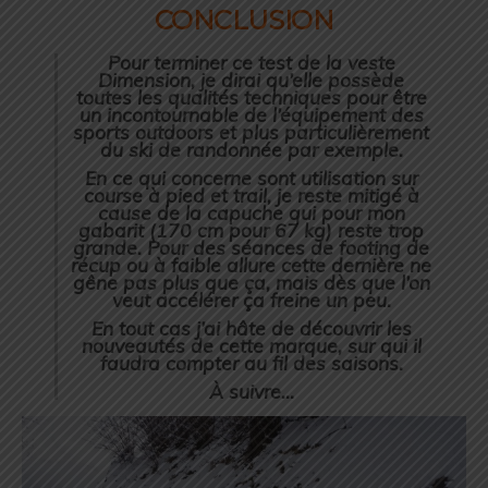
CONCLUSION
Pour terminer ce test de la veste
Dimension, je dirai qu’elle possède
toutes les qualités techniques pour être
un incontournable de l’équipement des
sports outdoors et plus particulièrement
du ski de randonnée par exemple.
En ce qui concerne sont utilisation sur
course à pied et trail, je reste mitigé à
cause de la capuche qui pour mon
gabarit (170 cm pour 67 kg) reste trop
grande. Pour des séances de footing de
récup ou à faible allure cette dernière ne
gêne pas plus que ça, mais dès que l’on
veut accélérer ça freine un peu.
En tout cas j’ai hâte de découvrir les
nouveautés de cette marque, sur qui il
faudra compter au fil des saisons.
À suivre…