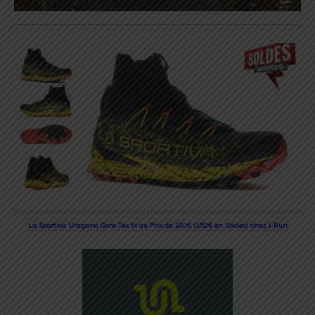
La Sportiva Uragano Gore-Tex M au Prix de 190€ (152€ en Soldes) chez i-Run