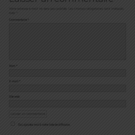
Votre adresse e-mail ne sera pas publiée.
Les champs obligatoires sont indiqués
avec
*
Commentaire
*
Nom
*
E-mail
*
Site web
Oui, ajoutez moi à votre liste de diffusion.