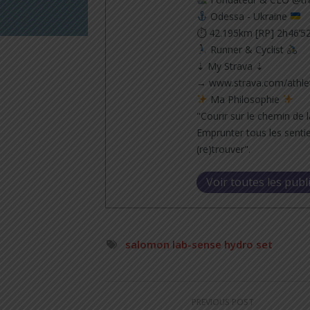
Odessa - Ukraine
⏱ 42.195km [RP] 2h46’5
Runner & Cyclist
⇣ My Strava ⇣
→ www.strava.com/athle
Ma Philosophie
"Courir sur le chemin de l
Emprunter tous les sentie
(re)trouver".
Voir toutes les publ
salomon lab-sense hydro set
PREVIOUS POST