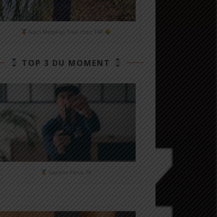
Asics MetaFuji Trail chez T4R
TOP 3 DU MOMENT
Garmin Fénix 7X