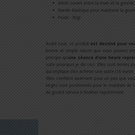
Mesh ouvert entre la main et la gourde 
Bande élastique pour maintenir la gour
Poids : 30gr
.
Avant tout, ce produit
est destiné pour vo
bonne et simple raison que vous pouvez emb
principe qu’
une séance d’une heure repré
suite pourquoi je dis ceci. Elles sont livrées 
qui implique d’en acheter une autre (16 euros 
Elles s’enfilent aisément pour un peu que vou
larges sont positionnés pour le maintien de l
du goulot servira à finaliser l’ajustement.
.
.