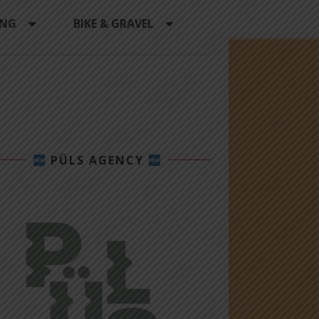
ING
BIKE & GRAVEL
PÜLS AGENCY