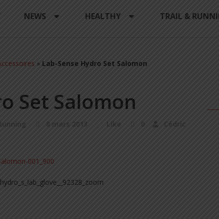
Y
NEWS
HEALTHY
TRAIL & RUNN
ccessoires
»
Lab-Sense Hydro Set Salomon
ro Set Salomon
 Running
8 mars 2013
Like
0
Cédric