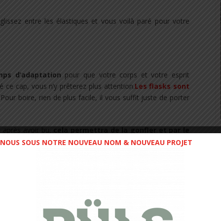
glissez entre les élastiques et vous voilà paré pour votre
mps d’adaptation
pour que votre corps et votre esprit
 ce cap, vous n’y prêterez plus attention.
Les flasks sont
Pour boire, rien de plus facile, il vous suffit juste de porter
k après avoir bu,
cela permettra de la gonfler et par le
ystème de serrage.
NOUS SOUS NOTRE NOUVEAU NOM & NOUVEAU PROJET
plus longues, je ne vous conseillerais pas d’embarquer des
gêné par la taille de celles-ci. Je vous conseillerais plutôt de
dratation comme la Salomon Belt Advanced Skin Lab dans
supplémentaires.