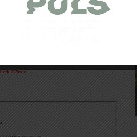
très pratique.
Cette ligne d’équipement que nous offre
ante et adaptée à notre pratique, on sent que des tests
s.
flask 237ml)
 ▲
il_session_magazine