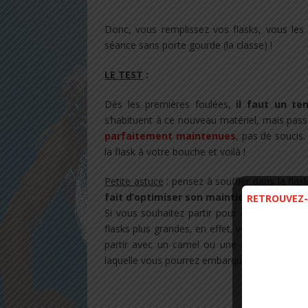
Donc, vous remplissez vos flasks, vous les 
séance sans porte gourde (la classe) !
LE TEST
:
Dés les premières foulées,
il faut un te
s’habituent à ce nouveau matériel, mais passé
parfaitement maintenues
, pas de soucis. 
la flask à votre bouche et voilà !
Petite astuce
: pensez à souffler dans la flas
fait d’optimiser son maintien dans le s
RETROUVEZ-
Si vous souhaitez partir pour des sessions 
flasks plus grandes, en effet, vous seriez vite 
partir avec un camel ou une ceinture d’hy
laquelle vous pourrez embarquer deux flasks 
.