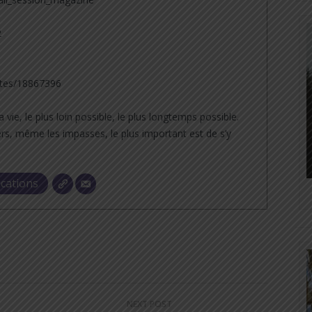
2
tes/18867396
a vie, le plus loin possible, le plus longtemps possible.
rs, même les impasses, le plus important est de s’y
ications
NEXT POST