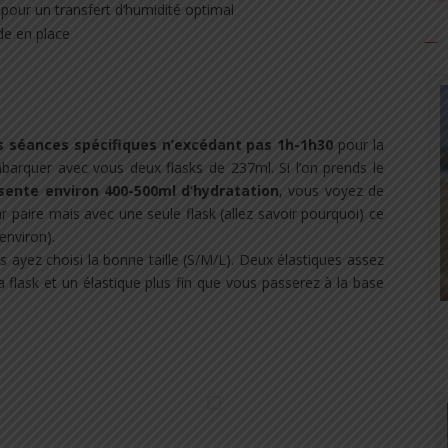
pour un transfert d’humidité optimal
de en place
s séances spécifiques n’excédant pas 1h-1h30
pour la
arquer avec vous deux flasks de 237ml. Si l’on prends le
sente environ 400-500ml d’hydratation
, vous voyez de
par paire mais avec une seule flask (allez savoir pourquoi) ce
environ).
s ayez choisi la bonne taille (S/M/L). Deux élastiques assez
a flask et un élastique plus fin que vous passerez à la base