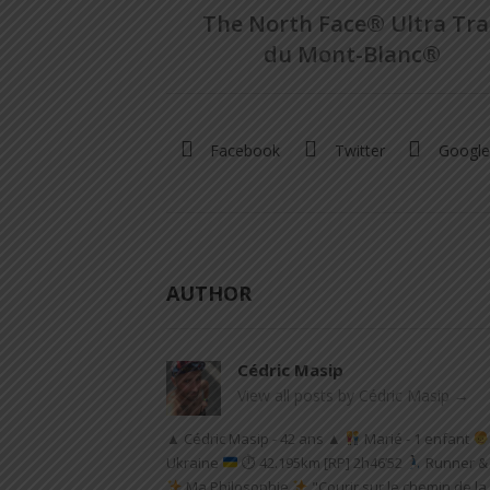
The North Face® Ultra Tra
du Mont-Blanc®
Facebook
Twitter
Google
AUTHOR
Cédric Masip
View all posts by Cédric Masip
→
▲ Cédric Masip - 42 ans ▲
Marié - 1 enfant
Ukraine
⏱ 42.195km [RP] 2h46’52
Runner & 
Ma Philosophie
"Courir sur le chemin de la 