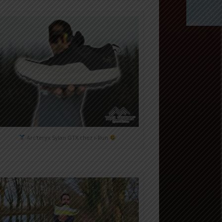
Arc'teryx Sylan GTX chez i-Run