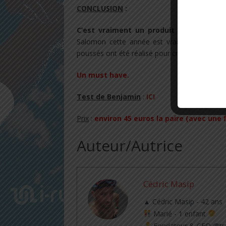
CONCLUSION
:
C’est vraiment un produit innovant et 
Salomon cette année est vraiment intéress
poussés ont été réalisé pour créer ces produit
Un must have.
Test de Benjamin
:
ICI
Prix
:
environ 45 euros la paire (avec une 
Auteur/Autrice
Cédric Masip
▲ Cédric Masip - 42 ans
Marié - 1 enfant
Fondateur & CEO @tra