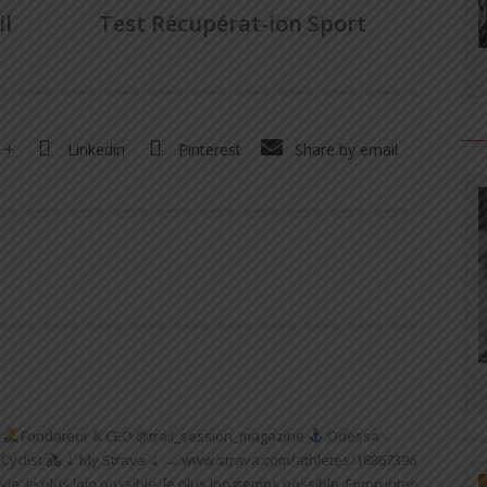
il
Test Récupérat-ion Sport
 +
Linkedin
Pinterest
Share by email
Fondateur & CEO @trail_session_magazine
Odessa -
Cyclist
⇣ My Strava ⇣ → www.strava.com/athletes/18867396
vie, le plus loin possible, le plus longtemps possible. Emprunter