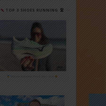
TOP 3 SHOES RUNNING 🛣
Mizuno Rebellion Pro 3 chez i-Run