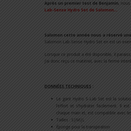
Après un premier test de Benjamin
, nous 
Lab-Sense Hydro Set de Salomon
…
.
Salomon cette année nous a réservé une 
Salomon Lab-Sense Hydro Set en est un exem
Lorsque ce produit a été disponible, il paraiss
j’ai donc reçu ce matériel, avec la ferme inte
.
DONNÉES TECHNIQUES
:
Le gant Hydro S-Lab Set est la solutio
l’effort et s’hydrater facilement. Il e
chaque main et, est compatible avec le
Tailles : S|M|L
Éponge pour la transpiration