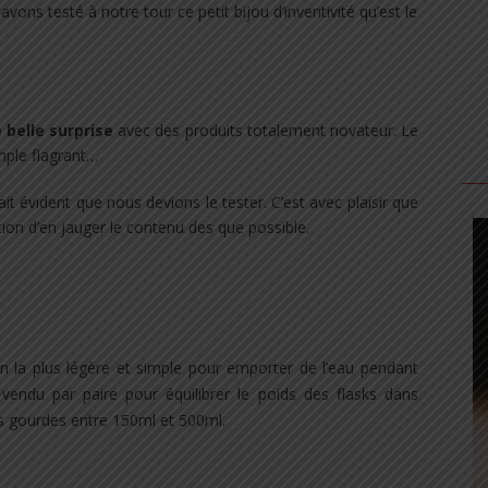
avons testé à notre tour ce petit bijou d’inventivité qu’est le
belle surprise
avec des produits totalement novateur. Le
ple flagrant…
ait évident que nous devions le tester. C’est avec plaisir que
ntion d’en jauger le contenu des que possible.
n la plus légère et simple pour emporter de l’eau pendant
st vendu par paire pour équilibrer le poids des flasks dans
s gourdes entre 150ml et 500ml.