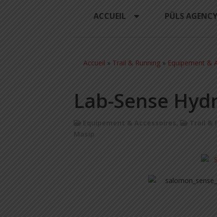
ACCUEIL
PÜLS AGENC
Accueil
»
Trail & Running
»
Equipement & A
Lab-Sense Hyd
Equipement & Accessoires
,
Trail &
Masip
.