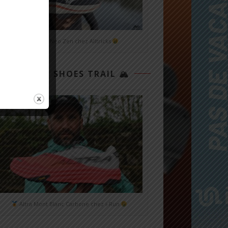
Mizuno Neo Zen chez Alltricks
TOP 3 SHOES TRAIL 🏔
Altra Mont Blanc Carbone chez i-Run