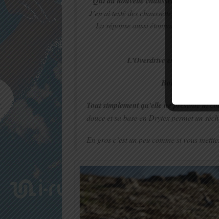
Qui dit nouvelle chaussette, dit innovat
J’en ai testé des chaussettes et je me su
La réponse aussi étonnante qu’elle soit 
co
L’
Overdrive
est la première 
Bouclette inversé
Tout simplement qu’elle ne présente ni co
douce et sa base en
Drytex
permet un sécha
En gros c’est un peu comme si vous mettiez