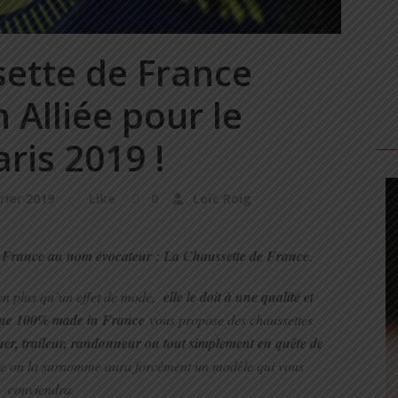
sette de France
 Alliée pour le
ris 2019 !
rier 2019
Like
0
Loïc Roig
 France au nom évocateur : La Chaussette de France
.
bien plus qu’un effet de mode,
elle le doit à une qualité et
ue 100% made in France
vous propose des chaussettes
er, traileur, randonneur ou tout simplement en quête de
 on la surnomme aura forcément un modèle qui vous
conviendra.