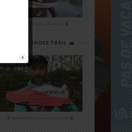
Mizuno Neo Zen chez Alltricks
TOP 3 SHOES TRAIL 🏔
Altra Mont Blanc Carbone chez i-Run