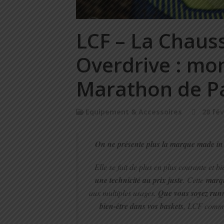
LCF – La Chaus
Overdrive : mon
Marathon de Pa
Equipement & Accessoires
28 fév
On ne présente plus la marque made in
Elle se fait de plus en plus courante et 
une technicité au prix juste
. Cette
marq
aux multiples usages.
Que vous soyez runn
bien-être dans vos baskets
, LCF comme