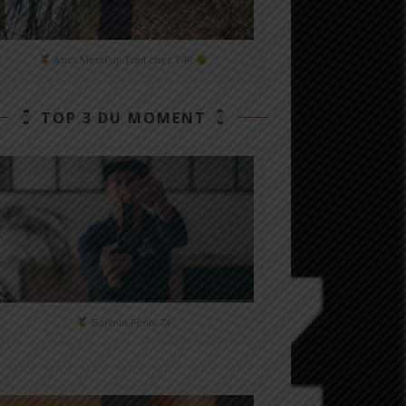
Asics MetaFuji Trail chez T4R
TOP 3 DU MOMENT
Garmin Fénix 7X