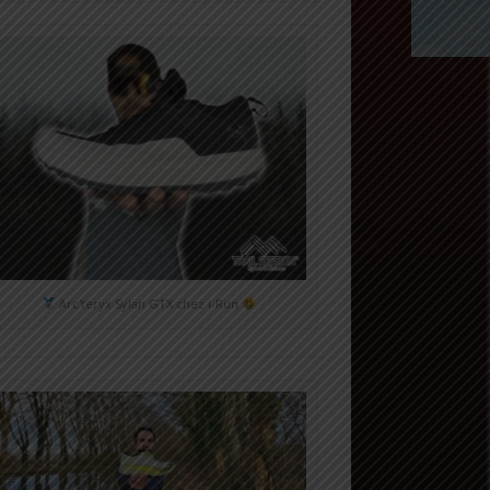
Arc'teryx Sylan GTX chez i-Run