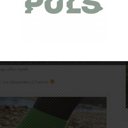
ion
. Et à ce niveau, l’entreprise Troyenne ne chôme pas.
is demandé au départ ce que
LCF
pouvait apporter de plus.
s
e ressent dès la mise aux pieds de ces dernières
. Quel
nfort, Vraiment !
chaussette de running en bouclette inversée!
e ? Mais alors ça veut dire quoi…
utures, ni « point de gêne »
mais surtout, elle est toute
ge ultra rapide.
 vos chaussettes à l’envers