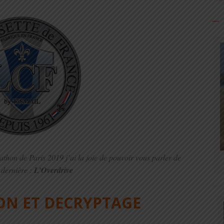
thon de Paris 2019 j’ai la joie de pouvoir vous parler de
 dernière :
L’Overdrive
ON ET DECRYPTAGE