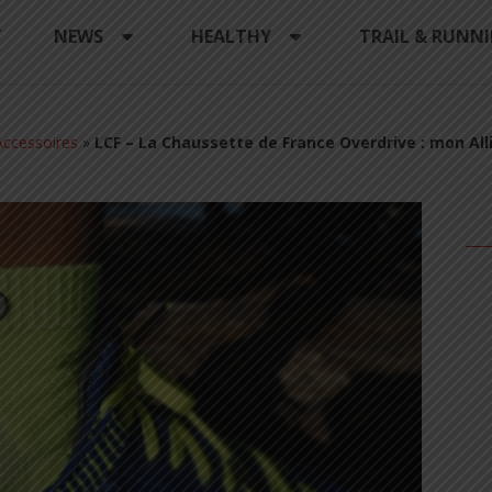
Y
NEWS
HEALTHY
TRAIL & RUNN
ccessoires
»
LCF – La Chaussette de France Overdrive : mon All