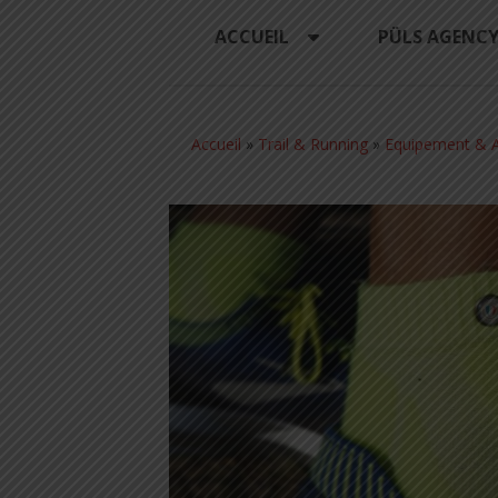
ACCUEIL
PÜLS AGENC
Accueil
»
Trail & Running
»
Equipement & A