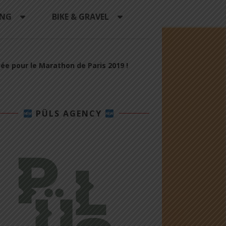
ING
BIKE & GRAVEL
iée pour le Marathon de Paris 2019 !
PÜLS AGENCY