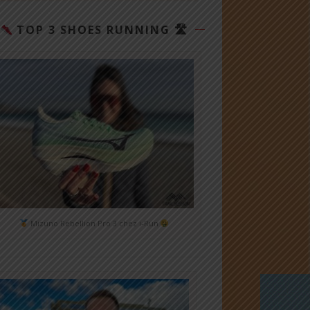
TOP 3 SHOES RUNNING 🛣
Mizuno Rebellion Pro 3 chez i-Run