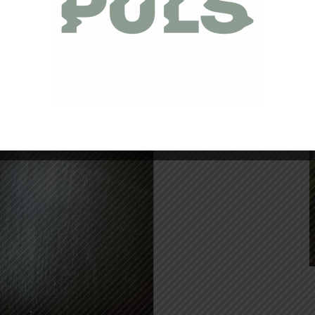
 et musique : beaucoup d’envie donc au départ à Saint
du matin… sous la pluie.
 nuit sur bitume et sous une pluie battante avant les
cots. Bonnes sensations, un ami sur le chemin et une
ns le premier tiers sans encombre.