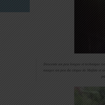
Descente un peu longue et technique (s
nuages un peu du cirque de Mafate et un
pa