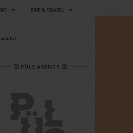
ING
BIKE & GRAVEL
points !
PÜLS AGENCY