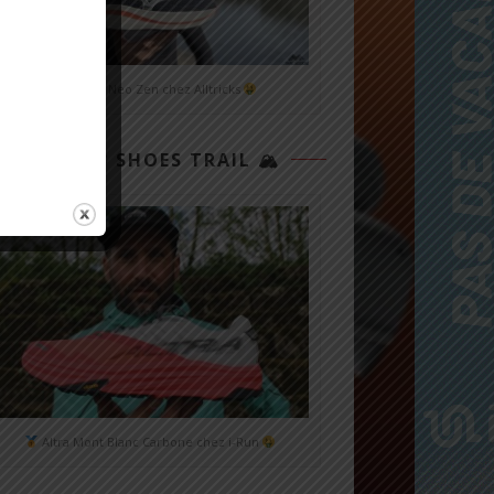
Mizuno Neo Zen chez Alltricks
TOP 3 SHOES TRAIL 🏔
Altra Mont Blanc Carbone chez i-Run