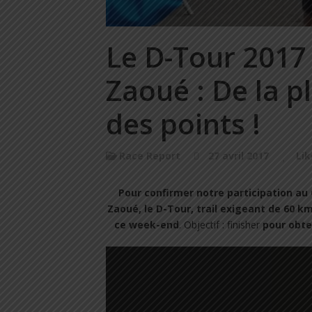
Le D-Tour 2017
Zaoué : De la pl
des points !
Race Report
27 avril 2017
Lik
Pour confirmer notre participation au 
Zaoué, le D-Tour, trail exigeant de 60 k
ce week-end
. Objectif : finisher
pour obte