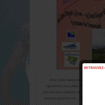
RETROUVEZ-
Deux faits marquants sont à noter p
capricieuse avec pluie forte et boue qu
présent avec traileurs en course pour no
sponsor généreux et … la surprise la v
spéc