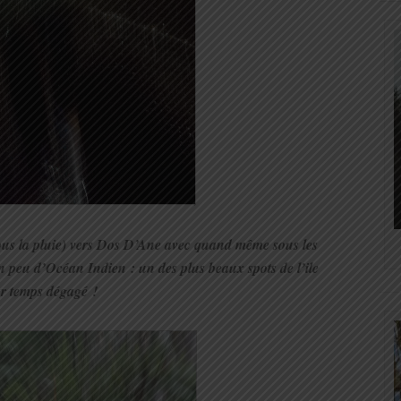
ous la pluie) vers Dos D’Ane avec quand même sous les
 peu d’Océan Indien : un des plus beaux spots de l’ile
r temps dégagé !