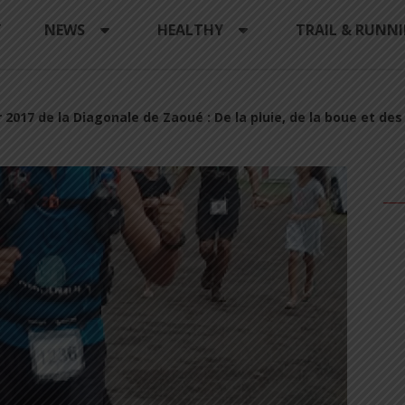
Y
NEWS
HEALTHY
TRAIL & RUNN
 2017 de la Diagonale de Zaoué : De la pluie, de la boue et des 