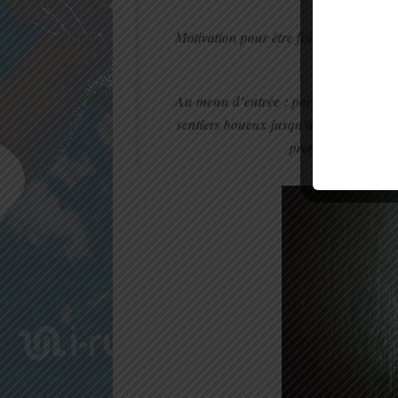
Motivation pour être finisher, soutien
Denis, 4h 
Au menu d’entrée : portion montante de
sentiers boueux jusqu’au Gîte des Chi
première partie da