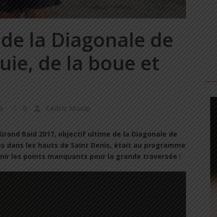
 de la Diagonale de
uie, de la boue et
e
0
Cédric Masip
Grand Raid 2017, objectif ultime de la Diagonale de
ms dans les hauts de Saint Denis, était au programme
nir les points manquants pour la grande traversée
!