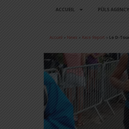
ACCUEIL
PÜLS AGENC
Accueil
»
News
»
Race Report
»
Le D-Tour