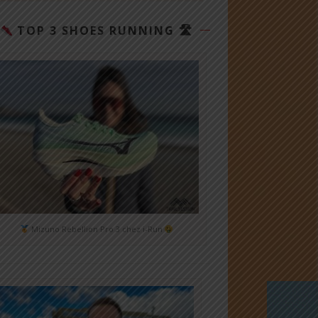
TOP 3 SHOES RUNNING 🛣
Mizuno Rebellion Pro 3 chez i-Run