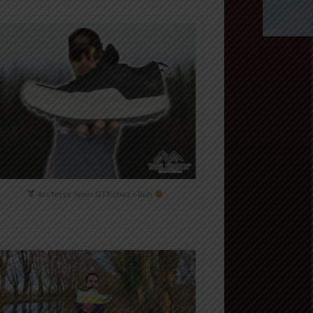
Arc'teryx Sylan GTX chez i-Run