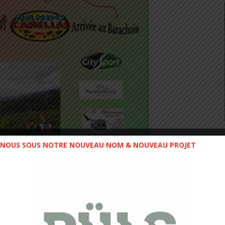
NOUS SOUS NOTRE NOUVEAU NOM & NOUVEAU PROJET
our cette course. Tout d’abord, une météo plus que
asiment permanente. Et un soutien à l’association très
us épauler, amis sur le parcours et à l’arrivée, nouveau
eille de la course d’une chanson (un Maloya) composée
ialement pour nous.