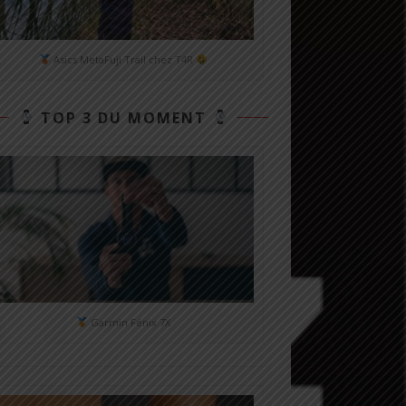
Asics MetaFuji Trail chez T4R
TOP 3 DU MOMENT
Garmin Fénix 7X