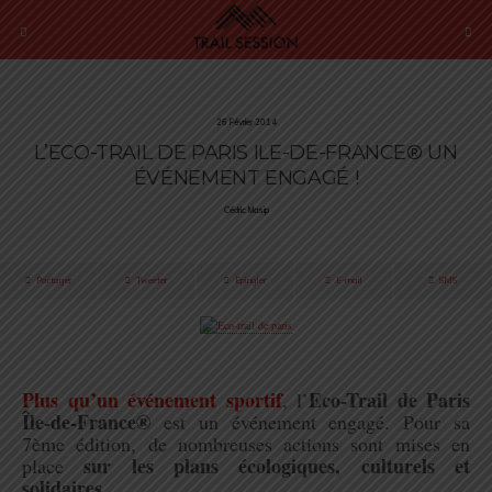
26 Février 2014
L’ECO-TRAIL DE PARIS ILE-DE-FRANCE® UN
ÉVÉNEMENT ENGAGÉ !
Cédric Masip
Partager
Tweeter
Épingler
E-mail
SMS
.
Plus qu’un événement sportif
Eco-Trail de Paris
, l’
Île-de-France®
est un événement
engagé. Pour sa
7ème édition, de nombreuses actions sont mises en
sur les plans
écologiques, culturels et
place
solidaires…