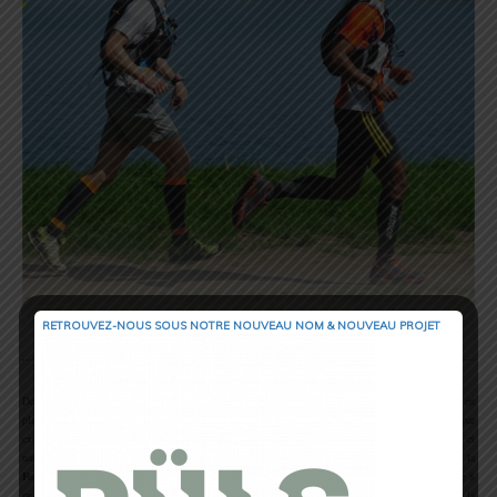
RETROUVEZ-NOUS SOUS NOTRE NOUVEAU NOM & NOUVEAU PROJET
.
Devenue une référence en matière d’événement éco-responsable, l’organisation continue de mettre en
place de nombreuses actions également d’un point de vue culturel et solidaire. On peut noter par
exemple le financement de la réhabilitation de patrimoine, la promotion du patrimoine culturel et
naturel de la région Ile-de-France, l’encouragement au partage et aux rencontres, le soutien de la
Fondation d’Auteuil
pour l’éducation et la formation de jeunes en difficultés, l’organisation de 8
randonnées au départ de chacun des départements de la Région Ile-de-France… Mais aussi l’aide à la