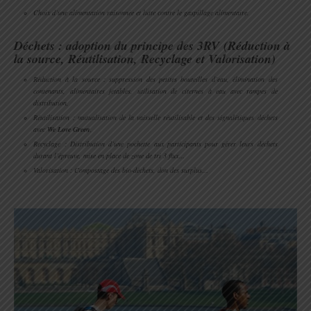
Choix d’une alimentation raisonnée et lutte contre le gaspillage alimentaire.
.
Déchets : adoption du principe des 3RV (Réduction à
la source, Réutilisation, Recyclage et Valorisation)
Réduction à la source : suppression des petites bouteilles d’eau, élimination des
contenants, alimentaires jetables, utilisation de citernes à eau avec rampes de
distribution,
Réutilisation : mutualisation de la vaisselle réutilisable et des signalétiques déchets
avec
We Love Green
,
Recyclage : Distribution d’une pochette aux participants pour gérer leurs déchets
durant l’épreuve, mise en place de zone de tri 3 flux…
Valorisation : Compostage des bio-déchets, don des surplus…
.