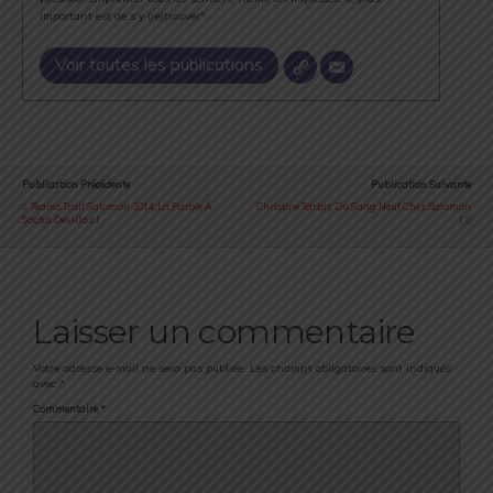
important est de s’y (re)trouver".
Voir toutes les publications
Publication Précédente
Publication Suivante
Teams Trail Salomon 2014, La Parole À
Christine Tarbis, Du Sang Neuf Chez Salomon
Sacha Devillaz !
!
Laisser un commentaire
Votre adresse e-mail ne sera pas publiée.
Les champs obligatoires sont indiqués
avec
*
Commentaire
*