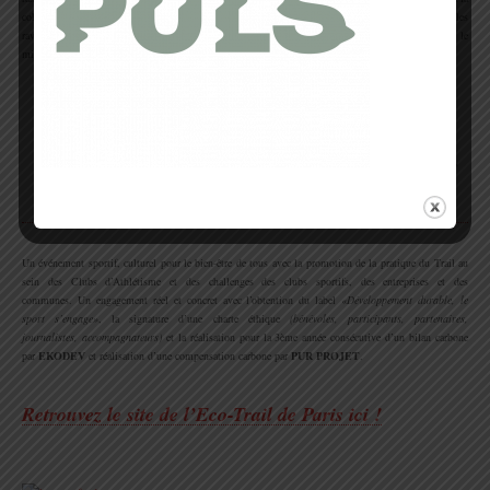
collecte de chaussures de course pour l’Afrique via
Africa Run
, don des produits non utilisés sur les
ravitaillements aux
Restos du Coeur
et enfin le soutien de l’association le
Rire Médecin
pour le
mieux-être des enfants malades et hospitalisés grâce à des clowns envoyés en hôpitaux.
.
.
Un événement sportif, culturel pour le bien-être de tous avec la promotion de la pratique du Trail au
sein des Clubs d’Athlétisme et des challenges des clubs sportifs, des entreprises et des
communes. Un engagement réel et concret avec l’obtention du label
«Développement durable, le
sport s’engage»
, la signature d’une charte éthique
(bénévoles, participants, partenaires,
journalistes, accompagnateurs)
et la réalisation pour la 3ème année consécutive d’un bilan carbone
par
EKODEV
et réalisation d’une compensation carbone par
PUR PROJET
.
.
Retrouvez le site de l’Eco-Trail de Paris ici !
.