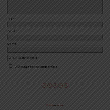
Nom
*
E-mail
*
Site web
Oui, ajoutez moi à votre liste de diffusion.
Retour au début