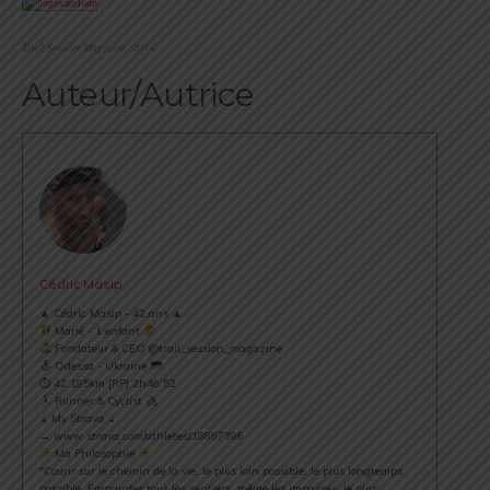
Trail Session Magazine, 2014.
Auteur/Autrice
Cédric Masip
▲ Cédric Masip - 42 ans ▲
Marié - 1 enfant
Fondateur & CEO @trail_session_magazine
Odessa - Ukraine
⏱ 42.195km [RP] 2h46’52
Runner & Cyclist
⇣ My Strava ⇣
→ www.strava.com/athletes/18867396
Ma Philosophie
"Courir sur le chemin de la vie, le plus loin possible, le plus longtemps
possible. Emprunter tous les sentiers, même les impasses, le plus