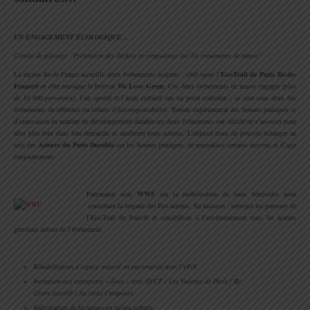
.
UN ENGAGEMENT ÉCOLOGIQUE…
Comité de pilotage “Prévention des déchets et compostage sur les événements de masse”
La région Ile-de-France accueille deux événements majeurs : côté sport l’
Eco-Trail de Paris Ile-de-
France®
et côté musique le festival
We Love Green
. Ces deux événements de masse engagés
(plus
de 10 000 personnes)
, l’un sportif et l’autre culturel ont un point commun : ce sont tous deux des
événements de référence en termes d’éco-responsabilité. Terreau expérimental des bonnes pratiques et
d’innovation en matière de développement durable ces deux événements ont décidé de s’associer pour
aller plus loin dans leur démarche et améliorer leurs actions. L’objectif étant de pouvoir échanger au
sein des
Acteurs du Paris Durable
sur les bonnes pratiques, de mutualiser certains moyens et d’agir
conjointement.
.
Partenariat avec
WWF
sur la mobilisation de leurs bénévoles pour
constituer la brigade des Eco-acteurs. Sa mission : nettoyer les parcours de
l’Eco-Trail de Paris® et sensibiliser à l’environnement tous les acteurs
gravitant autour de l’événement.
.
Réhabilitation d’espace naturel en partenariat avec l’ONF,
Incitation aux transports « doux » avec SNCF / Les Vedettes de Paris / Be
Green Autolib / Au vieux Campeurs,
Valorisation de la nature en milieu urbain,