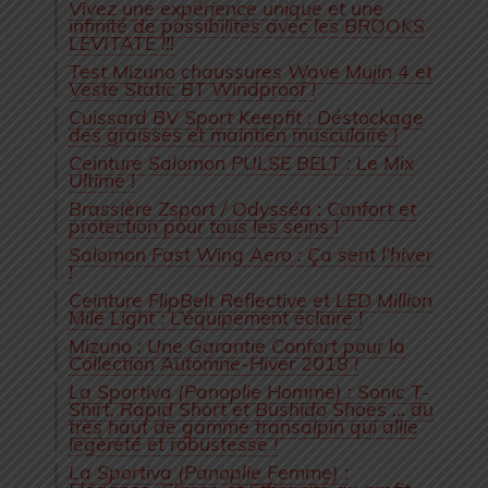
Vivez une expérience unique et une
infinité de possibilités avec les BROOKS
LEVITATE !!!
Test Mizuno chaussures Wave Mujin 4 et
Veste Static BT Windproof !
Cuissard BV Sport Keepfit : Déstockage
des graisses et maintien musculaire !
Ceinture Salomon PULSE BELT : Le Mix
Ultime !
Brassière Zsport / Odysséa : Confort et
protection pour tous les seins !
Salomon Fast Wing Aero : Ça sent l’hiver
!
Ceinture FlipBelt Reflective et LED Million
Mile Light : L’équipement éclairé !
Mizuno : Une Garantie Confort pour la
Collection Automne-Hiver 2018 !
La Sportiva (Panoplie Homme) : Sonic T-
Shirt, Rapid Short et Bushido Shoes … du
très haut de gamme transalpin qui allie
légèreté et robustesse !
La Sportiva (Panoplie Femme) :