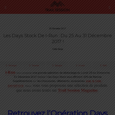
26 Décembre 2017
Les Days Stock De I-Run : Du 25 Au 31 Décembre
2017 !
Cédric Masip
Partager
Tweeter
Épingler
E-mail
SMS
i-Run
vous propose
une grande opération de déstockage du Lundi 25 au Dimanche
31 Décembre 2017 inclus !
Ces Days Stock vous offriront 10% de Remise
Supplémentaire
sur
les chaussures, vêtements, accessoires
,
avec le Code :
vous vous proposons une sélection de produits
DAYSSTOCK
. Nous
Trail Session Magazine
que nous avons testés sur
.
Retrouvez l’Opération Days