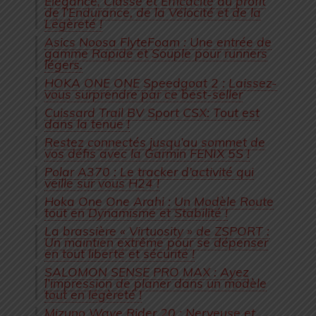
Elégance, Classe et Efficacité au profit
de l’Endurance, de la Vélocité et de la
Légèreté !
Asics Noosa FlyteFoam : Une entrée de
gamme Rapide et Souple pour runners
légers.
HOKA ONE ONE Speedgoat 2 : Laissez-
vous surprendre par ce best-seller
Cuissard Trail BV Sport CSX: Tout est
dans la tenue !
Restez connectés jusqu’au sommet de
vos défis avec la Garmin FENIX 5S !
Polar A370 : Le tracker d’activité qui
veille sur vous H24 !
Hoka One One Arahi : Un Modèle Route
tout en Dynamisme et Stabilité !
La brassière « Virtuosity » de ZSPORT :
Un maintien extrême pour se dépenser
en tout liberté et sécurité !
SALOMON SENSE PRO MAX : Ayez
l’impression de planer dans un modèle
tout en légèreté !
Mizuno Wave Rider 20 : Nerveuse et