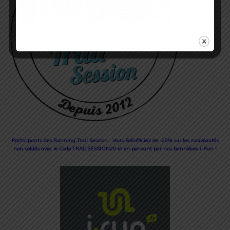
Participants des Running Trail Session : Vous Bénéficiez de -20% sur les nouveautés
non soldés avec le Code TRAILSESSION20 et en pensant par nos bannières i-Run !