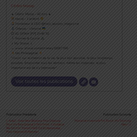
Cédric Masip
▲ Cédric Masip - 42 ans ▲
Marié - 1 enfant
Fondateur & CEO @trail_session_magazine
Odessa - Ukraine
⏱ 42.195km [RP] 2h46’52
Runner & Cyclist
⇣ My Strava ⇣
→ www.strava.com/athletes/18867396
Ma Philosophie
"Courir sur le chemin de la vie, le plus loin possible, le plus longtemps
possible. Emprunter tous les sentiers, même les impasses, le plus
important est de s’y (re)trouver".
Voir toutes les publications
Publication Précédente
Publication Suivante
Acte2 - Avec New Balance, Plus D'excuse
Panoplie Hivernale Pro Touch : It's Training
Pour Un Run Quand Il Fait Froid : Il Existe Le
Men !
Tee-Shirt In Transit Half Zip Et Seasonless
Pour Homme Et Femme !