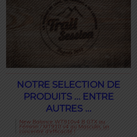
NOTRE SELECTION DE
PRODUITS … ENTRE
AUTRES …
New Balance WT910v4 B GTX au
Féminin / MT910 v4 au Masculin, un
concentré d’efficacité !