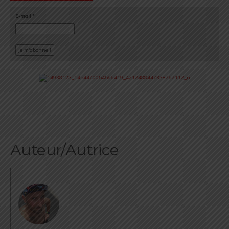
E-mail
*
Auteur/Autrice