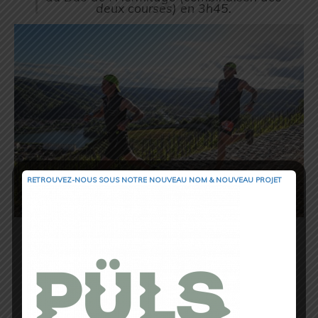
deux courses) en 3h45.
RETROUVEZ-NOUS SOUS NOTRE NOUVEAU NOM & NOUVEAU PROJET
Le duo masculin :
Jérôme Lassale et
Florian Olivier
se classent quant à eux
5ème sur le weekend en 3h18, juste
derrière un podium de très haut niveau
avec des champions de France !
Ces équipes se sont surpassées dans un esprit de communion pour la passion du
running/trail !