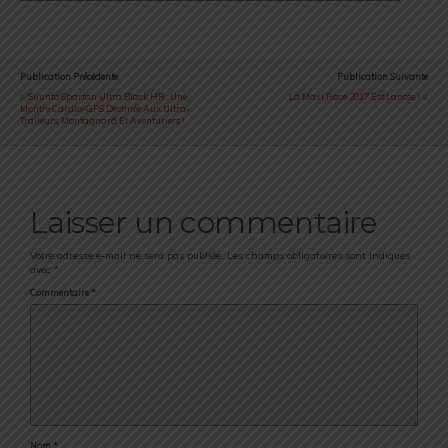
Publication Précédente
Publication Suivante
Suunto Spartan Ultra Black HR : Une
La Maxi Race 2017 Est Lancée !
Montre Cardio-GPS Destinée Aux Ultra-
Traileurs, Montagnard Et Aventuriers !
Laisser un commentaire
Votre adresse e-mail ne sera pas publiée.
Les champs obligatoires sont indiqués
avec
*
Commentaire
*
Nom
*