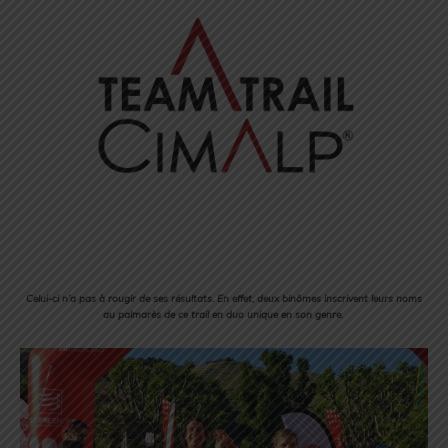
Celui-ci n’a pas à rougir de ses résultats. En effet, deux binômes inscrivent leurs noms
au palmarès de ce trail en duo unique en son genre.