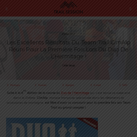
25 Mai 2017
Les Excellents Résultats Du Team Trail CimAlp
Réuni Pour La Première Fois Lors Du Duo De
L’Hermitage !
Cédric Masip
Partager
Tweeter
Épingler
E-mail
SMS
ème
Suite à la 6
édition de la course du
Duo de l’Hermitage
qui s’est tenue ce week-end
dans la Drôme,
CimAlp
, marque française spécialisée dans les vêtements et
accessoires de montagne,
est fière d’avoir vu concourir pour la première fois son Team
Trail au grand complet !