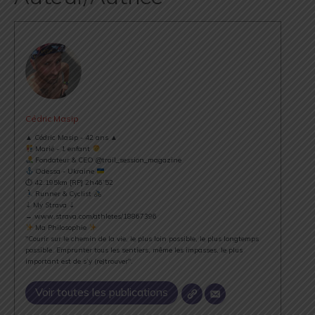
Cédric Masip
▲ Cédric Masip - 42 ans ▲
Marié - 1 enfant
Fondateur & CEO @trail_session_magazine
Odessa - Ukraine
⏱ 42.195km [RP] 2h46’52
Runner & Cyclist
⇣ My Strava ⇣
→ www.strava.com/athletes/18867396
Ma Philosophie
"Courir sur le chemin de la vie, le plus loin possible, le plus longtemps
possible. Emprunter tous les sentiers, même les impasses, le plus
important est de s’y (re)trouver".
Voir toutes les publications