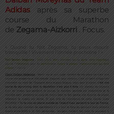
Adidas
après sa superbe
course du Marathon
de
Zegama-Aizkorri
. Focus.
« Quand tu fait Zegama, tu peux mourir
tranquille ! Vivement l’année prochaine ! »
Trail Session Magazine :
Salut Clovis, alors comment vas-tu après cette magnifique
course ? Félicitation pour ta performance malgré le plateau impressionnant qui était
présent !
(18éme)
Clovis Dalban Moreynas
:
Merci, oui je suis super content de ma place car c’est une
course très exigeante et très relevée. Zegama, pour certains, c’est un petit village très
charmant au nord de l’Espagne dans le pays basque, mais pour d’autres,
c’est une
course de skyrunning dont la réputation n’est plus à faire
. Un plateau de coureurs
d’un tel niveau que pendant la course, la moindre seconde est importante et le
moindre petit problème ou coup de moins bien te fait perdre une dizaine de places
tellement le niveau est dense. Et que dire de l’ambiance de cette course. Juste
ÉNORME !!
Tu te crois en pleine montée de l’Alpe d’Huez pendant le tour de France
,
je ne sais pas combien de spectateurs il y a tout le long du parcours mais certains
disent entre 8000 à 10 000 personnes… les gens hurlent ton nom, te poussent à