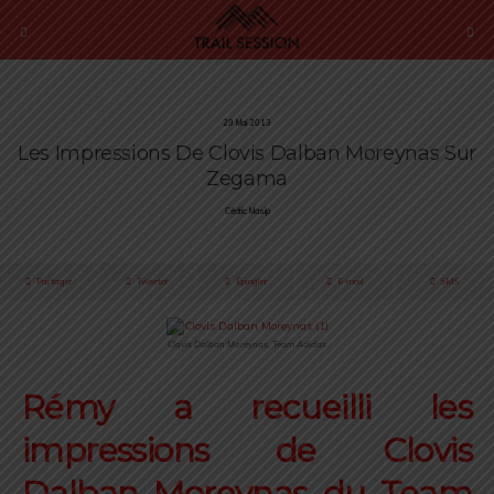
29 Mai 2013
Les Impressions De Clovis Dalban Moreynas Sur
Zegama
Cédric Masip
Partager
Tweeter
Épingler
E-mail
SMS
Clovis Dalban Moreynas, Team Adidas
Rémy a recueilli les
impressions de Clovis
Dalban Moreynas du Team