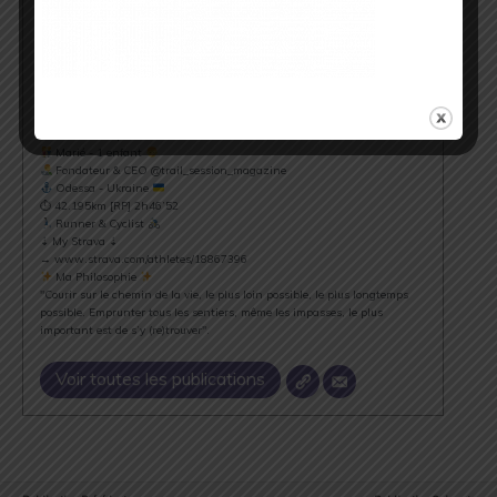
Cédric Masip
▲ Cédric Masip - 42 ans ▲
Marié - 1 enfant
Fondateur & CEO @trail_session_magazine
Odessa - Ukraine
⏱ 42.195km [RP] 2h46’52
Runner & Cyclist
⇣ My Strava ⇣
→ www.strava.com/athletes/18867396
Ma Philosophie
"Courir sur le chemin de la vie, le plus loin possible, le plus longtemps
possible. Emprunter tous les sentiers, même les impasses, le plus
important est de s’y (re)trouver".
Voir toutes les publications