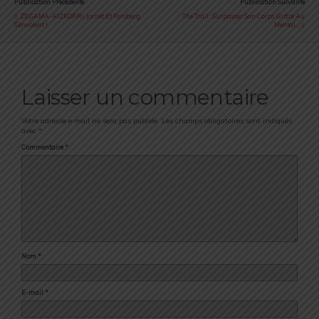
Publication Précédente
Publication Suivante
ZEGAMA-AIZKORRI, Jornet Et Forsberg
The Trail : Surpasser Son Corps Grâce Au
S’envolent !
Mental…
Laisser un commentaire
Votre adresse e-mail ne sera pas publiée.
Les champs obligatoires sont indiqués
avec
*
Commentaire
*
Nom
*
E-mail
*