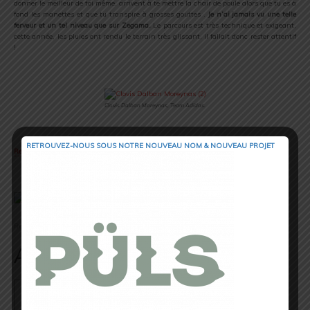
donner le meilleur de toi même, arrivent à te mettre la chair de poule alors que tu es à
fond les manettes et que tu transpire à grosses gouttes .
Je n’ai jamais vu une telle
ferveur et un tel niveau que sur Zegama.
Le parcours est très technique et exigeant,
cette année, les pluies ont rendu le terrain très glissant, il fallait donc rester attentif
!
.
Clovis Dalban Moreynas, Team Adidas.
.
RETROUVEZ-NOUS SOUS NOTRE NOUVEAU NOM & NOUVEAU PROJET
Retrouvez son portrait sur Trail Session !
.
Rémy Fabre, Trail Session Magazine, 2013.
Auteur/Autrice