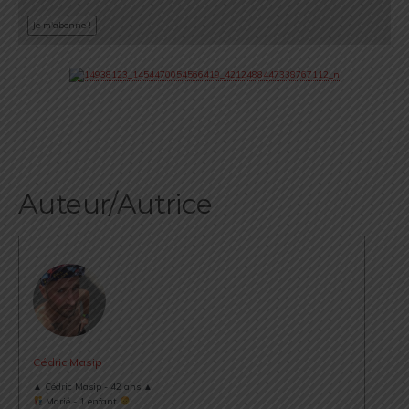
Auteur/Autrice
Cédric Masip
▲ Cédric Masip - 42 ans ▲
Marié - 1 enfant