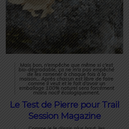
Mais bon, n’empêche que même si c’est
bio-dégradable, ça ne m’a pas empêché
de les ramener à chaque fois à la
maison… Après chacun est libre de faire
comme il veut et le fait d’avoir un
emballage 100% naturel sera forcément
moins nocif écologiquement.
Le Test de Pierre pour Trail
Session Magazine
Comme je le disais plus haut, les