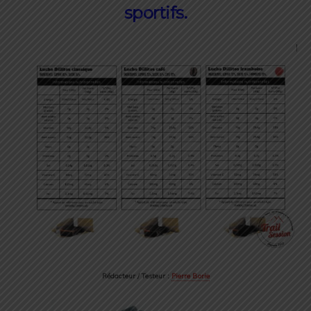
sportifs
.
Rédacteur / Testeur :
Pierre Borie