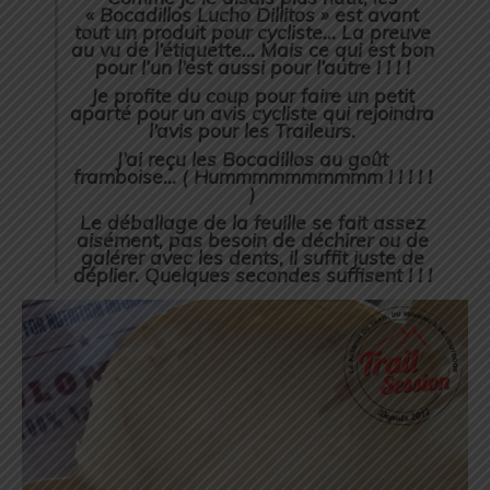
« Bocadillos Lucho Dillitos » est avant
tout un produit pour cycliste… La preuve
au vu de l’étiquette… Mais ce qui est bon
pour l’un l’est aussi pour l’autre ! ! ! !
Je profite du coup pour faire un petit
aparté pour un avis cycliste qui rejoindra
l’avis pour les Traileurs.
J’ai reçu les Bocadillos au goût
framboise… ( Hummmmmmmmmm ! ! ! ! !
)
Le déballage de la feuille se fait assez
aisément, pas besoin de déchirer ou de
galérer avec les dents, il suffit juste de
déplier. Quelques secondes suffisent ! ! !