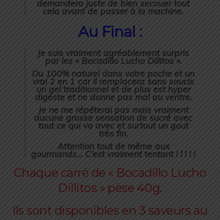
demandera juste de bien secouer tout
cela avant de passer à la machine.
Au Final :
Je suis vraiment agréablement surpris
par les « Bocadillo Lucho Dillitos ».
Du 100% naturel dans votre poche et un
vrai 2 en 1 car il remplacera sans soucis
un gel traditionnel et de plus est hyper
digeste et ne donne pas mal au ventre.
Je ne me répéterai pas mais vraiment
aucune grosse sensation de sucré avec
tout ce qui va avec et surtout un gout
très fin.
Attention tout de même aux
gourmands… C’est vraiment tentant ! ! ! ! !
Chaque carré de « Bocadillo Lucho
Dillitos » pèse 40g.
Ils sont disponibles en 3 saveurs au