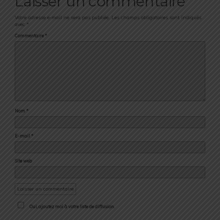
Laisser un commentaire
Votre adresse e-mail ne sera pas publiée.
Les champs obligatoires sont indiqués
avec
*
Commentaire
*
Nom
*
E-mail
*
Site web
Oui, ajoutez moi à votre liste de diffusion.