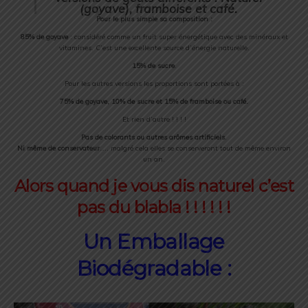
(goyave), framboise et café.
Pour le plus simple sa composition :
85% de goyave
: considéré comme un fruit super énergétique avec des minéraux et
vitamines. C’est une excellente source d’énergie naturelle.
15% de sucre
.
Pour les autres versions les proportions sont portées à :
75% de goyave, 10% de sucre et 15% de framboise ou café.
Et rien d’autre ! ! ! !
Pas de colorants ou autres arômes artificiels
.
Ni même de conservateur
….. malgré cela elles se conserveront tout de même environ
un an.
Alors quand je vous dis naturel c’est
pas du blabla ! ! ! ! ! !
Un Emballage
Biodégradable :