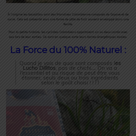
À l’origine les bocadillos sont des friandises Colombienne composés de Goyave et de
sucre. Cela est présenté sous une forme de pâte de fruit souvent enveloppé dans une
feuille.
Pour la petite histoire, les cyclistes Colombiens apportaient un ou deux carrés avec
eux lors de leur sorties. Ce sont en quelque sorte leurs barres énergétiques locales.
La Force du 100% Naturel :
Quand je vois de quoi sont composés l
es
Lucho Dillitos
, pas de chichi…. On va a
l’essentiel et au risque de peut être vous
étonner, seuls deux ou trois ingrédients
selon le goût choisi ! ! ! !