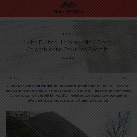
4 Juin 2017
Lucho Dillitos : La Nouvelle « Dope »
Colombienne Pour Les Sportifs !
Cédric Masip
Partager
Tweeter
Épingler
E-mail
SMS
Quand mon ami
Julien Courbet
me parle pour la première fois de
Lucho Dillitos
et me
propose de tester ce produit, je n’ai pas hésité une minute.
Il faut dire qu’il commence
à bien me connaitre et sait le mode d’alimentation que je peux avoir pendant les
efforts physiques lors de mes entraînements ou courses
.