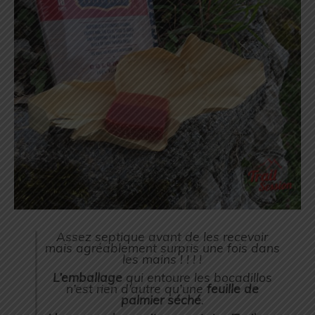
Assez septique avant de les recevoir
mais agréablement surpris une fois dans
les mains ! ! ! !
L’emballage
qui entoure les bocadillos
n’est rien d’autre qu’une
feuille de
palmier séché
.