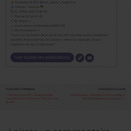
Fondateur & CEO @trail_session_magazine
Odessa - Ukraine
⏱ 42.195km [RP] 2h46’52
Runner & Cyclist
⇣ My Strava ⇣
→ www.strava.com/athletes/18867396
Ma Philosophie
"Courir sur le chemin de la vie, le plus loin possible, le plus longtemps
possible. Emprunter tous les sentiers, même les impasses, le plus
important est de s’y (re)trouver".
Voir toutes les publications
Publication Précédente
Publication Suivante
Info Skyrhune 2017 : Lancement Des
Julbo Eyewear : Mortelles Comme Lunettes :-)
Inscriptions À La Skyrhune TTIKI Pour Les
Test Des Modèles Aero Et Zephyr !
Jeunes !