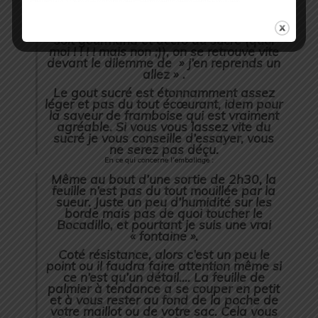
problème c’est que c’est tellement bon
que l’on a l’impression de manger une
véritable friandise et pour peu que l’on
soit gourmand et accro au sucre (quoi
moi ! ! ! ! mais non ;)), on se retrouve vite
devant le dilemme de » j’en reprends un
allez » .
Le gout sucré est étonnamment assez
léger et pas du tout écœurant, idem pour
la saveur de framboise qui est vraiment
agréable. Si vous vous lassez vite du
sucré je vous conseille d’essayer, vous
ne serez pas déçu.
En ce qui concerne l’emballage :
Même au bout d’une sortie de 2h30, la
feuille n’est pas du tout mouillée par la
sueur. Juste un peu d’humidité sur les
borde mais pas de quoi toucher le
Bocadillo, et pourtant je suis une vrai
« fontaine ».
Coté résistance, alors c’est un peu le
point ou il faudra faire attention même si
ce n’est qu’un détail…. La feuille de
palmier à tendance a se couper en petit
et à vous rester au fond de la poche de
votre maillot ou de votre sac. Cela vous