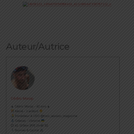
Auteur/Autrice
Cédric Masip
▲ Cédric Masip - 42 ans ▲
Marié - 1 enfant
Fondateur & CEO @trail_session_magazine
Odessa - Ukraine
⏱ 42.195km [RP] 2h46’52
Runner & Cyclist