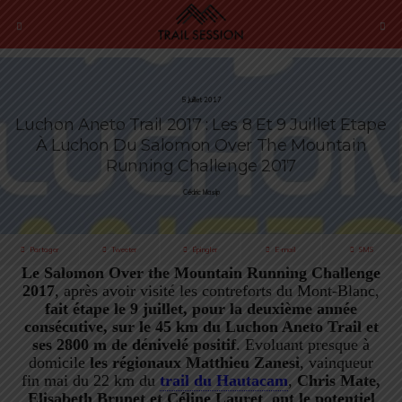
5 Juillet 2017
Luchon Aneto Trail 2017 : Les 8 Et 9 Juillet Etape
À Luchon Du Salomon Over The Mountain
Running Challenge 2017
Cédric Masip
Partager
Tweeter
Épingler
E-mail
SMS
Le Salomon Over the Mountain Running Challenge
2017
, après avoir visité les contreforts du Mont-Blanc,
fait étape le 9 juillet, pour la deuxième année
consécutive, sur le 45 km du Luchon Aneto Trail et
ses 2800 m de dénivelé positif
. Evoluant presque à
domicile
les régionaux Matthieu Zanesi
, vainqueur
fin mai du 22 km du
trail du Hautacam
,
Chris Mate,
Elisabeth Brunet et
Céline Lauret
,
ont le potentiel