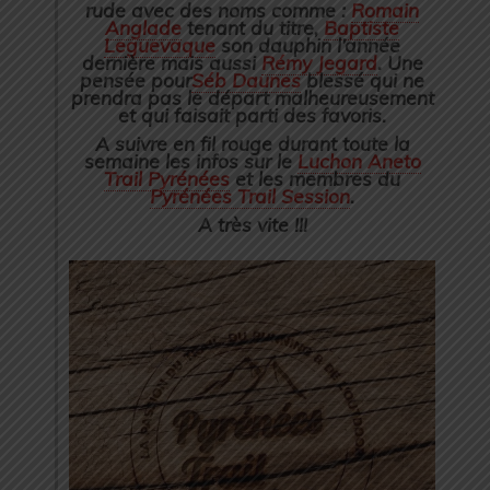
rude avec des noms comme :
Romain
Anglade
tenant du titre,
Baptiste
Leguevaque
son dauphin l’année
dernière mais aussi
Rémy Jegard
. Une
pensée pour
Séb Daunes
blessé qui ne
prendra pas le départ malheureusement
et qui faisait parti des favoris.
A suivre en fil rouge durant toute la
semaine les infos sur le
Luchon Aneto
Trail Pyrénées
et les membres du
Pyrénées Trail Session
.
A très vite !!!