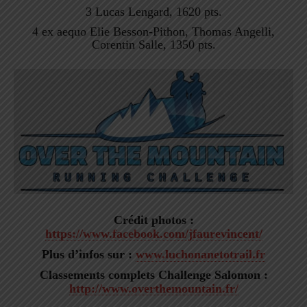
3 Lucas Lengard, 1620 pts.
4 ex aequo Elie Besson-Pithon, Thomas Angelli,
Corentin Salle, 1350 pts.
Crédit photos :
https://www.facebook.com/jfaurevincent/
Plus d’infos sur :
www.luchonanetotrail.fr
Classements complets Challenge Salomon :
http://www.overthemountain.fr/