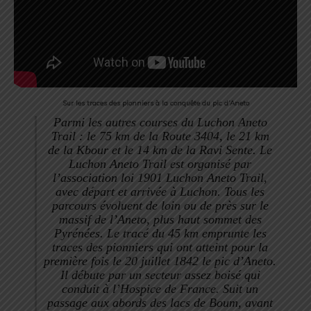
Sur les traces des pionniers à la conquête du pic d’Aneto
Parmi les autres courses du Luchon Aneto
Trail : le 75 km de la Route 3404, le 21 km
de la Kbour et le 14 km de la Ravi Sente. Le
Luchon Aneto Trail est organisé par
l’association loi 1901 Luchon Aneto Trail,
avec départ et arrivée à Luchon. Tous les
parcours évoluent de loin ou de près sur le
massif de l’Aneto, plus haut sommet des
Pyrénées. Le tracé du 45 km emprunte les
traces des pionniers qui ont atteint pour la
première fois le 20 juillet 1842 le pic d’Aneto.
Il débute par un secteur assez boisé qui
conduit à l’Hospice de France. Suit un
passage aux abords des lacs de Boum, avant