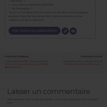
⇣ My Strava ⇣
→ www.strava.com/athletes/18867396
Ma Philosophie
"Courir sur le chemin de la vie, le plus loin possible, le plus longtemps
possible. Emprunter tous les sentiers, même les impasses, le plus
important est de s’y (re)trouver".
Voir toutes les publications
Publication Précédente
Publication Suivante
Pierra Menta Été 2017 : 3ème Jour Et Clap
Casque Briko Ventus : Aérodynamisme,
De Fin De La Course Sky Running À Arêche
Aération Et Ventilation Maximale !
Beaufort Savoie !
Laisser un commentaire
Votre adresse e-mail ne sera pas publiée.
Les champs obligatoires sont indiqués
avec
*