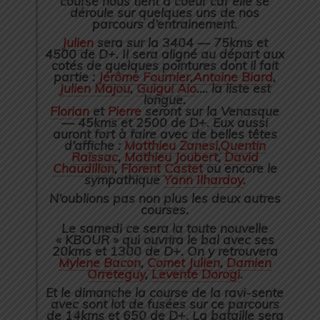
course nous tient à coeur car elle se
déroule sur quelques uns de nos
parcours d’entrainement.
Julien
sera sur la 3404 — 75kms et
4500 de D+. Il sera aligné au départ aux
cotés de quelques pointures dont il fait
partie :
Jérôme Fournier
,
Antoine Biard
,
Julien Majou
,
Guigui Aio
…. la liste est
long
ue.
Florian
et
Pierre
seront sur la Venasque
— 45kms et 2500 de D+. Eux aussi
auront fort à faire avec de belles têtes
d’affiche :
Matthieu Zanesi
,
Quentin
Raïssac
,
Mathieu Joubert
,
David
Chaudillon
,
Florent Castet
ou encore le
sympathique
Yann Ilhardoy
.
N’oublions pas non plus les deux autres
courses.
Le samedi ce sera la toute nouvelle
« KBOUR » qui ouvrira le bal avec ses
20kms et 1300 de D+. On y retrouvera
Mylene Bacon
,
Comet Julien
,
Damien
Orreteguy
,
Levente Dorogi
.
Et le dimanche la course de la ravi-sente
avec sont lot de fusées sur ce parcours
de 14kms et 650 de D+. La bataille sera