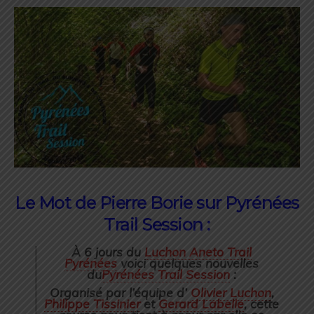
Le Mot de Pierre Borie sur Pyrénées
Trail Session :
À 6 jours du
Luchon Aneto Trail
Pyrénées
voici quelques nouvelles
du
Pyrénées Trail Session
:
Organisé par l’équipe d’
Olivier Luchon
,
Philippe Tissinier
et
Gerard Labelle
, cette