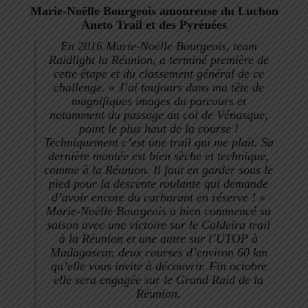
Marie-Noëlle Bourgeois amoureuse du Luchon
Aneto Trail et des
Pyrénées
En 2016
Marie-Noëlle Bourgeois,
t
eam
Raidlight la Réunion, a terminé première de
cette étape et du classement général de ce
challenge.
«
J’ai toujours dans ma tête de
magnifiques images du parcours et
notamment du passage au col de Vénasque,
point le plus haut de la course !
Techniquement c’est une trail qui me plait. Sa
dernière montée est bien sèche et technique,
comme à la Réunion. Il faut en garder sous le
pied pour la descente roulante qui demande
d’avoir encore du carburant en réserve !
»
Marie-Noëlle Bourgeois a bien commencé sa
saison avec une victoire sur le Caldeira trail
à la Réunion et une autre sur l’UTOP à
Madagascar, deux courses d’environ 60 km
qu’elle vous invite à découvrir. Fin octobre
elle sera engagée sur le Grand Raid de la
Réunion.