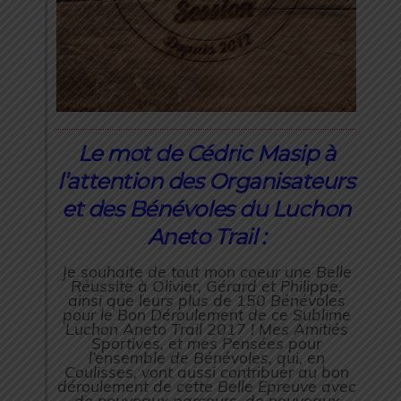
Le mot de Cédric Masip à
l’attention des Organisateurs
et des Bénévoles du Luchon
Aneto Trail :
Je souhaite de tout mon coeur une Belle
Réussite à Olivier, Gérard et Philippe,
ainsi que leurs plus de 150 Bénévoles
pour le Bon Déroulement de ce Sublime
Luchon Aneto Trail 2017 ! Mes Amitiés
Sportives, et mes Pensées pour
l’ensemble de Bénévoles, qui, en
Coulisses, vont aussi contribuer au bon
déroulement de cette Belle Epreuve avec
de nouveaux parcours, de nouveaux