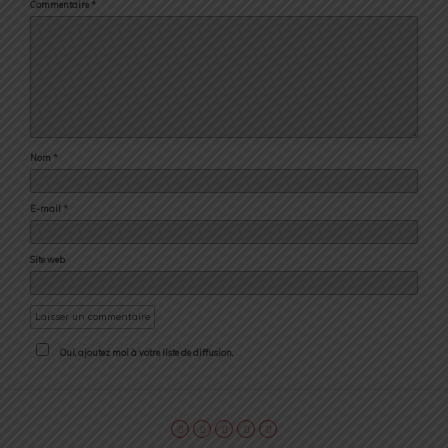
Commentaire
*
Nom
*
E-mail
*
Site web
Oui, ajoutez moi à votre liste de diffusion.