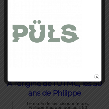
Un marché Bio le dimanche
matin
Des animations tout au long du
week end
A l’origine de l’UTMC, les 50
ans de Philippe
Le matin de ses cinquante ans,
Philippe Bourdon parcourt 50