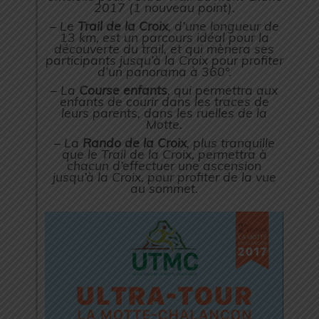
2017 (1 nouveau point).
– Le
Trail de la Croix
, d’une longueur de
13 km, est un parcours idéal pour la
découverte du trail, et qui mènera ses
participants jusqu’à la Croix pour profiter
d’un panorama à 360°.
– La
Course enfants
, qui permettra aux
enfants de courir dans les traces de
leurs parents, dans les ruelles de la
Motte.
– La
Rando de la Croix
, plus tranquille
que le Trail de la Croix, permettra à
chacun d’effectuer une ascension
jusqu’à la Croix, pour profiter de la vue
au sommet.