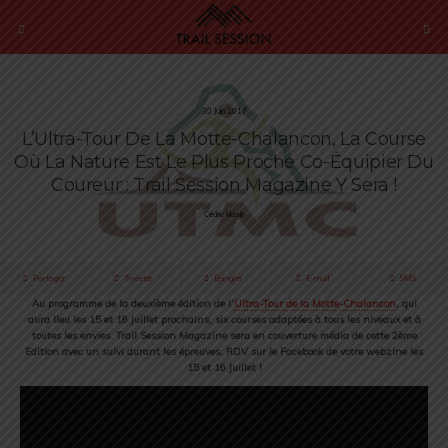
30 Juin 2017
L’Ultra-Tour De La Motte-Chalancon, La Course
Où La Nature Est Le Plus Proche Co-Équipier Du
Coureur : Trail Session Magazine Y Sera !
Cédric Masip
Partager
Tweeter
Épingler
E-mail
SMS
Au programme de la deuxième édition de l’
Ultra-Tour de la Motte-Chalancon
, qui
aura lieu les 15 et 16 juillet prochains, six courses adaptées à tous les niveaux et à
toutes les envies. Trail Session Magazine sera en couverture média de cette 2ème
Edition avec un suivi durant les épreuves, RDV sur le Facebook de votre webzine les
15 et 16 Juillet !