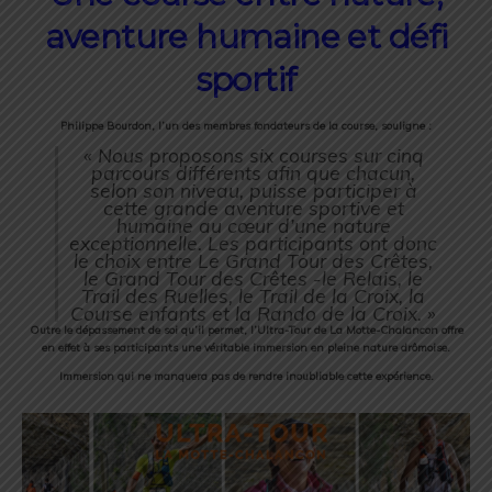
aventure humaine et défi
sportif
Philippe Bourdon, l’un des membres fondateurs de la course, souligne :
« Nous proposons six courses sur cinq
parcours différents afin que chacun,
selon son niveau, puisse participer à
cette grande aventure sportive et
humaine au cœur d’une nature
exceptionnelle. Les participants ont donc
le choix entre Le Grand Tour des Crêtes,
le Grand Tour des Crêtes -le Relais, le
Trail des Ruelles, le Trail de la Croix, la
Course enfants et la Rando de la Croix. »
Outre le dépassement de soi qu’il permet, l’Ultra-Tour de La Motte-Chalancon offre
en effet à ses participants une véritable immersion en pleine nature drômoise.
Immersion qui ne manquera pas de rendre inoubliable cette expérience.