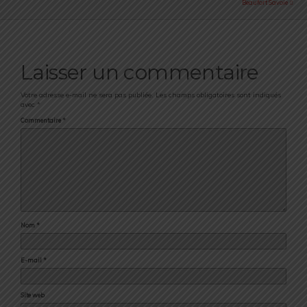
Beaufort Savoie
Laisser un commentaire
Votre adresse e-mail ne sera pas publiée.
Les champs obligatoires sont indiqués
avec
*
Commentaire
*
Nom
*
E-mail
*
Site web