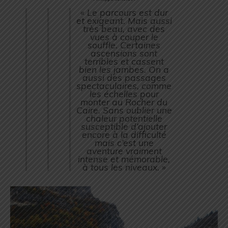
« Le parcours est dur
et exigeant. Mais aussi
très beau, avec des
vues à couper le
souffle. Certaines
ascensions sont
terribles et cassent
bien les jambes. On a
aussi des passages
spectaculaires, comme
les échelles pour
monter au Rocher du
Caire. Sans oublier une
chaleur potentielle
susceptible d’ajouter
encore à la difficulté
mais c’est une
aventure vraiment
intense et mémorable,
à tous les niveaux. »