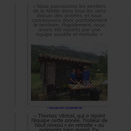
« Nous parcourons les sentiers
de la Motte dans tous les sens
depuis des années, et nous
connaissons donc parfaitement
le territoire. Rapidement, nous
avons été rejoints par une
équipe soudée et motivée. »
L’équipe est composée de :
– Thomas Véricel, qui a rejoint
l’équipe cette année. Traileur de
haut niveau « en retraite » au
palmarès bien rempli. Ex-