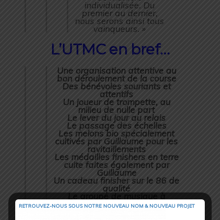
individualisée. Du
premier au dernier,
nous serons ainsi tous
vainqueurs. »
L’UTMC en bref…
Une organisation attentive au
bon déroulement de la course
Des bénévoles souriants et
attentifs
Un joueur de trompette, au
milieu de nulle part
Le lever du jour au relais
Le passage des échelles
Les melons bio spécialement
cultivés par Guillaume pour les
ravitaillements
Les médailles finishers en terre
cuite faites également par
Guillaume
Un cadeau finisher sur le 86 de
qualité
Le groupe de musique à
l’arrivée
RETROUVEZ-NOUS SOUS NOTRE NOUVEAU NOM & NOUVEAU PROJET
Le repas festif et convivial sur
la place le samedi soir