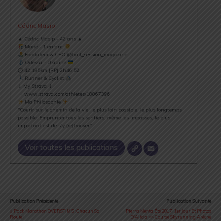
Cédric Masip
▲ Cédric Masip - 42 ans ▲
Marié - 1 enfant
Fondateur & CEO @trail_session_magazine
Odessa - Ukraine
⏱ 42.195km [RP] 2h46’52
Runner & Cyclist
⇣ My Strava ⇣
→ www.strava.com/athletes/18867396
Ma Philosophie
"Courir sur le chemin de la vie, le plus loin possible, le plus longtemps
possible. Emprunter tous les sentiers, même les impasses, le plus
important est de s’y (re)trouver".
Voir toutes les publications
Publication Précédente
Publication Suivante
Pack Marathon OVERSTIM'S : Chacun Sa
Pierra Menta Été 2017 : 1er Jour Et Photos
Route !
D'Alicia => Course Skyrunning Arêche