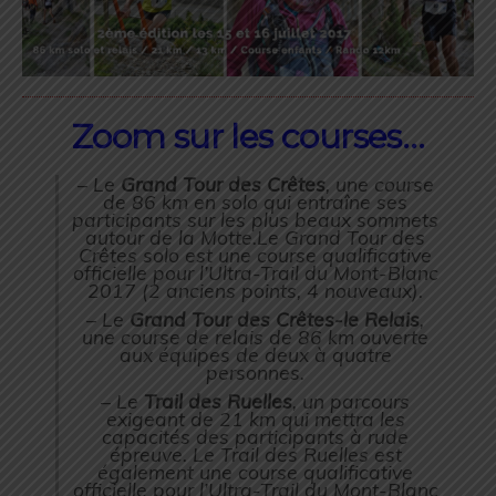
Zoom sur les courses…
– Le
Grand Tour des Crêtes
, une course
de 86 km en solo qui entraîne ses
participants sur les plus beaux sommets
autour de la Motte.Le Grand Tour des
Crêtes solo est une course qualificative
officielle pour l’Ultra-Trail du Mont-Blanc
2017 (2 anciens points, 4 nouveaux).
– Le
Grand Tour des Crêtes-le Relais
,
une course de relais de 86 km ouverte
aux équipes de deux à quatre
personnes.
– Le
Trail des Ruelles
, un parcours
exigeant de 21 km qui mettra les
capacités des participants à rude
épreuve. Le Trail des Ruelles est
également une course qualificative
officielle pour l’Ultra-Trail du Mont-Blanc