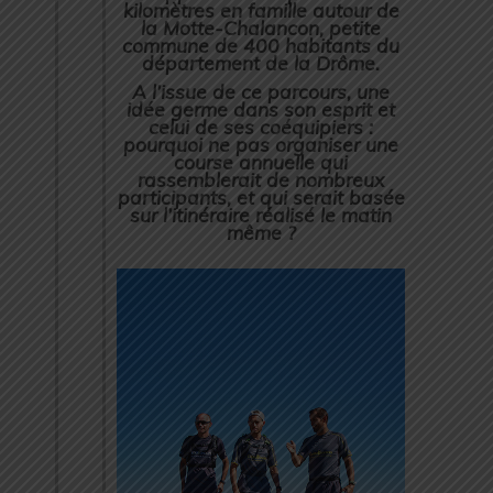
kilomètres en famille autour de
la Motte-Chalancon, petite
commune de 400 habitants du
département de la Drôme.
A l’issue de ce parcours, une
idée germe dans son esprit et
celui de ses coéquipiers :
pourquoi ne pas organiser une
course annuelle qui
rassemblerait de nombreux
participants, et qui serait basée
sur l’itinéraire réalisé le matin
même ?