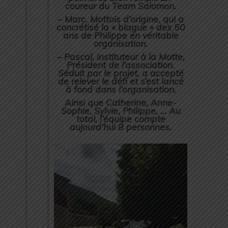
coureur du Team Salomon.
– Marc, Mottois d’origine, qui a
concrétisé la « blague » des 50
ans de Philippe en véritable
organisation.
– Pascal, instituteur à la Motte,
Président de l’association.
Séduit par le projet, a accepté
de relever le défi et s’est lancé
à fond dans l’organisation.
Ainsi que Catherine, Anne-
Sophie, Sylvie, Philippe, … Au
total, l’équipe compte
aujourd’hui 8 personnes.