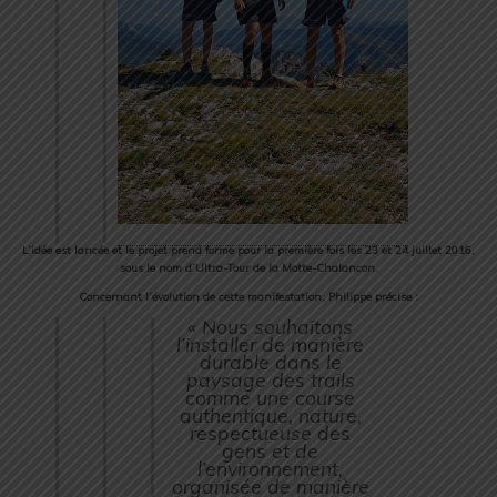
L’idée est lancée et le projet prend forme pour la première fois les 23 et 24 juillet 2016,
sous le nom d’Ultra-Tour de la Motte-Chalancon.
Concernant l’évolution de cette manifestation, Philippe précise :
« Nous souhaitons
l’installer de manière
durable dans le
paysage des trails
comme une course
authentique, nature,
respectueuse des
gens et de
l’environnement,
organisée de manière