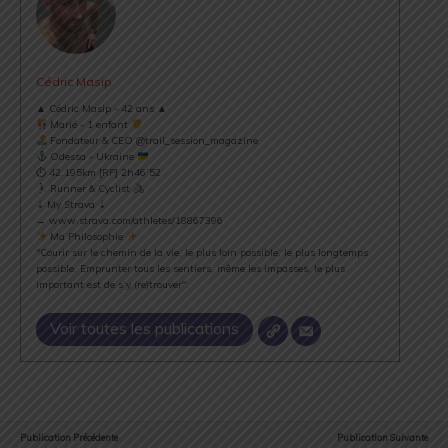
Cédric Masip
▲ Cédric Masip - 42 ans ▲
Marié - 1 enfant
Fondateur & CEO @trail_session_magazine
Odessa - Ukraine
⏱ 42.195km [RP] 2h46’52
Runner & Cyclist
⇣ My Strava ⇣
→ www.strava.com/athletes/18867396
Ma Philosophie
"Courir sur le chemin de la vie, le plus loin possible, le plus longtemps
possible. Emprunter tous les sentiers, même les impasses, le plus
important est de s’y (re)trouver".
Voir toutes les publications
Publication Précédente
Publication Suivante