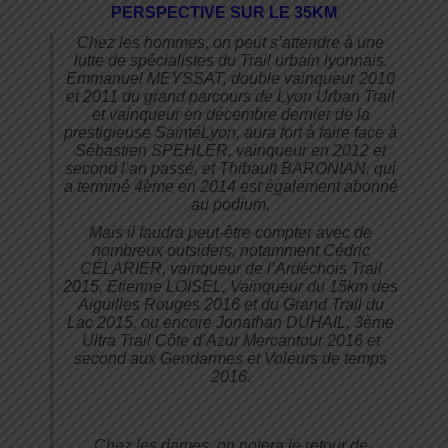
PERSPECTIVE SUR LE 35KM
Chez les hommes, on peut s’attendre à une
lutte de spécialistes du Trail urbain lyonnais.
Emmanuel MEYSSAT, double vainqueur 2010
et 2011 du grand parcours de Lyon Urban Trail
et vainqueur en décembre dernier de la
prestigieuse SaintéLyon, aura fort à faire face à
Sébastien SPEHLER, vainqueur en 2012 et
second l’an passé, et Thibault BARONIAN, qui
a terminé 4ème en 2014 est également abonné
au podium.
Mais il faudra peut-être compter avec de
nombreux outsiders, notamment Cédric
CÉLARIER, vainqueur de l’Ardéchois Trail
2015, Etienne LOISEL, Vainqueur du 15km des
Aiguilles Rouges 2016 et du Grand Trail du
Lac 2015, ou encore Jonathan DUHAIL, 3ème
Ultra Trail Côte d’Azur Mercantour 2016 et
second aux Gendarmes et Voleurs de temps
2016.
Chez les dames, on notera le retour de