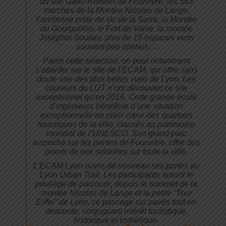
du site Gallo-Romain de Fourvière, les 563
marches de la Montée Nicolas de Lange,
l’ancienne piste de ski de la Sarra, la Montée
du Gourguillon, le Fort de Vaise, la montée
Joséphin Soulary, plus de 15 espaces verts
souvent peu connus…
Parmi cette sélection, on peut notamment
s’attarder sur le site de l’ECAM, qui offre sans
doute une des plus belles vues de Lyon. Les
coureurs du LUT n’ont découvert ce site
exceptionnel qu’en 2016. Cette grande école
d’ingénieurs bénéficie d’une situation
exceptionnelle en plein cœur des quartiers
historiques de la ville, classés au patrimoine
mondial de l’UNESCO. Son grand parc
accroché sur les pentes de Fourvière, offre des
points de vue sublimes sur toute la ville.
L’ECAM Lyon ouvre de nouveau ses portes au
Lyon Urban Trail. Les participants auront le
privilège de parcourir, depuis le sommet de la
montée Nicolas de Lange et la petite “Tour
Eiffel” de Lyon, ce passage sur pavés tout en
descente, conjuguant intérêt touristique,
historique et esthétique.