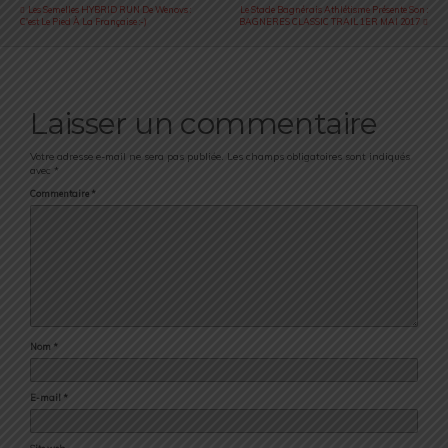
Les Semelles HYBRID RUN De Wenovs :
Le Stade Bagnérais Athlétisme Présente Son :
C'est Le Pied À La Française :-)
BAGNERES CLASSIC TRAIL 1ER MAI 2017
Laisser un commentaire
Votre adresse e-mail ne sera pas publiée.
Les champs obligatoires sont indiqués
avec
*
Commentaire
*
Nom
*
E-mail
*