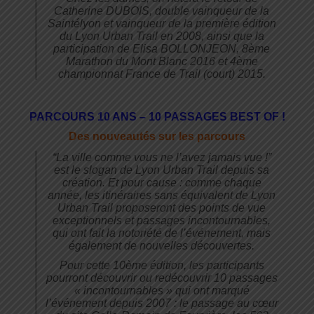
Catherine DUBOIS, double vainqueur de la
Saintélyon et vainqueur de la première édition
du Lyon Urban Trail en 2008, ainsi que la
participation de Elisa BOLLONJEON, 8ème
Marathon du Mont Blanc 2016 et 4ème
championnat France de Trail (court) 2015.
PARCOURS 10 ANS – 10 PASSAGES BEST OF !
Des nouveautés sur les parcours
“La ville comme vous ne l’avez jamais vue !”
est le slogan de Lyon Urban Trail depuis sa
création. Et pour cause : comme chaque
année, les itinéraires sans équivalent de Lyon
Urban Trail proposeront des points de vue
exceptionnels et passages incontournables,
qui ont fait la notoriété de l’événement, mais
également de nouvelles découvertes.
Pour cette 10ème édition, les participants
pourront découvrir ou redécouvrir 10 passages
« incontournables » qui ont marqué
l’événement depuis 2007 : le passage au cœur