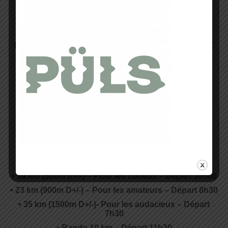
des dossards
ACCUEIL RETRAIT DES DOSSARDS /
INSCRIPTIONS AUX MUSÉE DES BEAUX-ARTS DE
LYON
Pour cette 10ème édition, les participants
auront le privilège de retirer leur dossard dans
le cadre magnifique du Musée des Beaux-Arts
de Lyon, situé place des Terreaux, le samedi
1er avril de 10h à 19 h et le dimanche 2 avril de
6h30 > 11h45.
Comme une sorte d’avant-goût de la richesse
patrimoniale des parcours proposés.
LES FORMULES
• 8 km (300 D+/-) – Pour les novices – Départ 11h30
• 14 km (500m D+/-) – Pour les curieux – Départ 10h00
• 23 km (900m D+/-) – Pour les amateurs – Départ 8h30
• 35 km (1500m D+/-)- Pour les audacieux – Départ
7h30
• Rando 10 km – Départ 11h30