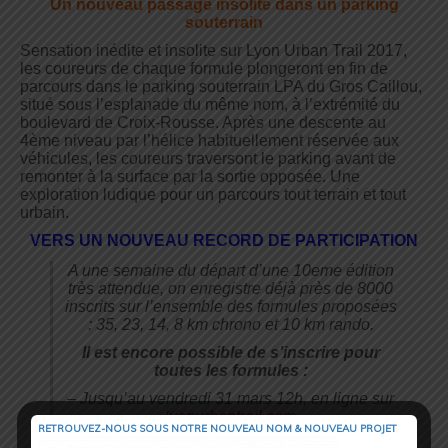
Un nouveau passage insolite dans un parking
souterrain
Sensation inédite et insolite sur Lyon Urban Trail 2017,
les coureurs de chaque formule plongeront en fin de
parcours dans le parking souterrain LPA du Gros Caillou,
situé sous l’esplanade du même nom, à l’extrémité du
boulevard de Croix-Rousse. Après une descente au
4ème niveau par l’hélice habituellement réservée aux
véhicules, les coureurs traversont le parking avant de
remonter à la surface par la sortie opposée. Une
exploration ludique pour un parcours tout terrain et tout
urbain.
VERS UN NOUVEAU RECORD DE PARTICIPATION
A une semaine du départ d’une 10eme édition
très attendue, on enregistre déjà près de 8000
inscrits sur l’ensemble des formules proposées
: 35, 23, 14, 8 km chrono et 10 km rando.
Il est encore possible de s’inscrire pour
toutes les formules :
– Jusqu’au vendredi 31 mars 12h, en ligne sur
lyonurbantrail.com
RETROUVEZ-NOUS SOUS NOTRE NOUVEAU NOM & NOUVEAU PROJET
– Sur place les 1er et 2 avril pendant le retrait