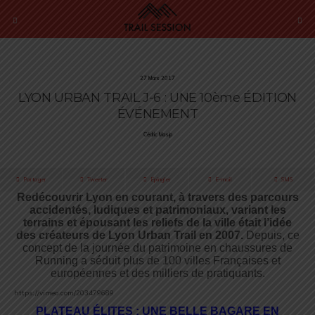
27 Mars 2017
LYON URBAN TRAIL J-6 : UNE 10ème ÉDITION
ÉVÉNEMENT
Cédric Masip
Partager
Tweeter
Épingler
E-mail
SMS
Redécouvrir Lyon en courant, à travers des parcours
accidentés, ludiques et patrimoniaux, variant les
terrains et épousant les reliefs de la ville était l’idée
des créateurs de Lyon Urban Trail en 2007.
Depuis, ce
concept de la journée du patrimoine en chaussures de
Running a séduit plus de 100 villes Françaises et
européennes et des milliers de pratiquants.
https://vimeo.com/203479689
PLATEAU ÉLITES : UNE BELLE BAGARE EN