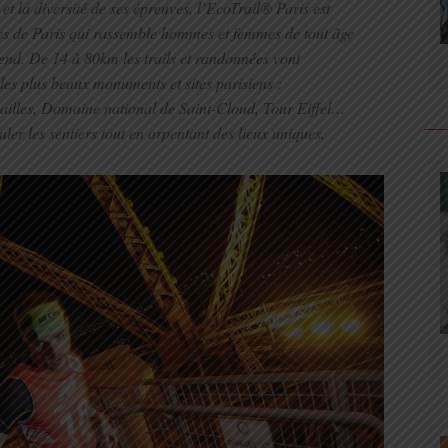
t la diversité de ses épreuves, l’EcoTrail® Paris est
es de Paris qui rassemble hommes et femmes de tout âge
end. De 14 à 80km les trails et randonnées vont
les plus beaux monuments et sites parisiens :
illes, Domaine national de Saint-Cloud, Tour Eiffel…
er les sentiers tout en arpentant des lieux uniques.