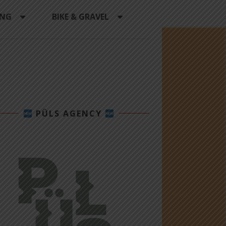
ING
BIKE & GRAVEL
PÜLS AGENCY