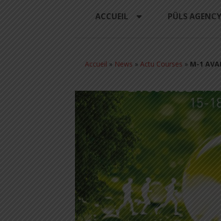
ACCUEIL
PÜLS AGENC
Accueil
»
News
»
Actu Courses
»
M-1 AVA