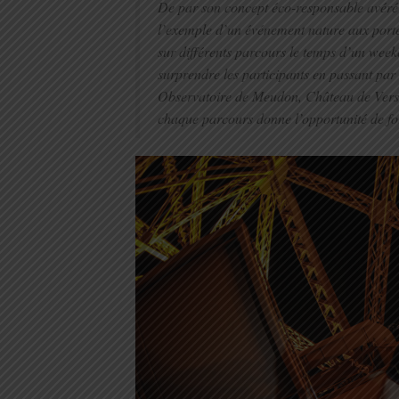
De par son concept éco-responsable avéré e
l’exemple d’un événement nature aux port
sur différents parcours le temps d’un week
surprendre les participants en passant par 
Observatoire de Meudon, Château de Versa
chaque parcours donne l’opportunité de foul