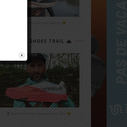
Mizuno Neo Zen chez Alltricks
TOP 3 SHOES TRAIL 🏔
Altra Mont Blanc Carbone chez i-Run