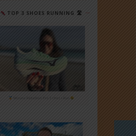
TOP 3 SHOES RUNNING 🛣
Mizuno Rebellion Pro 3 chez i-Run