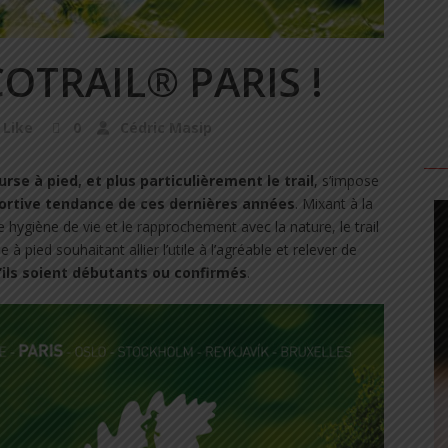
COTRAIL® PARIS !
Like
0
Cédric Masip
urse à pied, et plus particulièrement le trail
, s’impose
ortive tendance de ces dernières années
. Mixant à la
re hygiène de vie et le rapprochement avec la nature, le trail
à pied souhaitant allier l’utile à l’agréable et relever de
’ils soient débutants ou confirmés
.