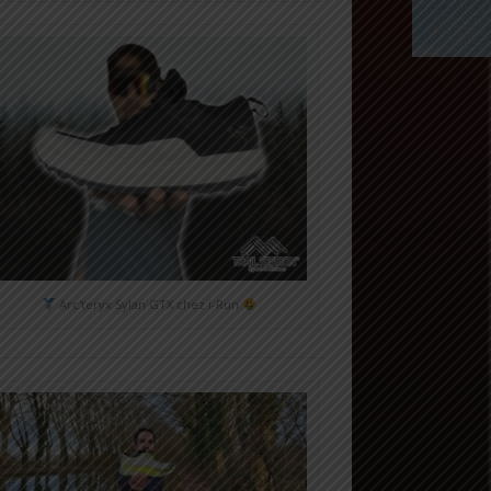
Arc'teryx Sylan GTX chez i-Run