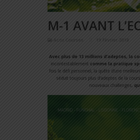
M-1 AVANT L’E
Actu Courses
19 février 2018
Avec plus de 13 millions d’adeptes, la co
incontestablement
comme la pratique sp
fois le défi personnel, la quête d’une meilleu
séduit toujours plus d’adeptes de la course 
nouveaux challenges,
qu