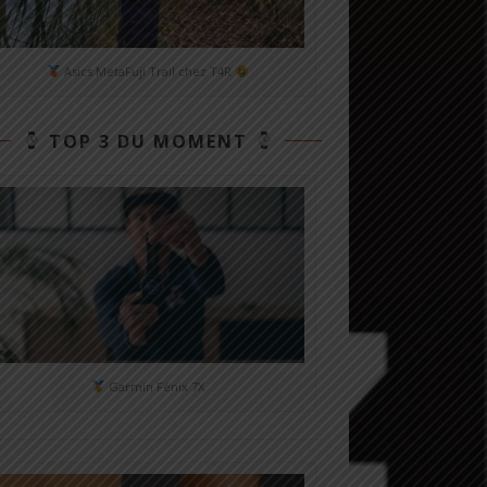
Asics MetaFuji Trail chez T4R
TOP 3 DU MOMENT
Garmin Fénix 7X