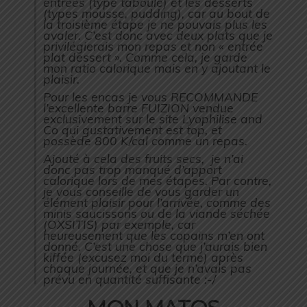
entrées (type taboulé) et les desserts
(types mousse, pudding), car au bout de
la troisième étape je ne pouvais plus les
avaler. C’est donc avec deux plats que je
privilégierais mon repas et non « entrée
plat dessert ». Comme cela, je garde
mon ratio calorique mais en y ajoutant le
plaisir.
Pour les encas je vous RECOMMANDE
l’excellente barre FUIZION vendue
exclusivement sur le site Lyophilise and
Co qui gustativement est top, et
possède 800 K/cal comme un repas.
Ajouté à cela des fruits secs, je n’ai
donc pas trop manqué d’apport
calorique lors de mes étapes. Par contre,
je vous conseille de vous garder un
élément plaisir pour l’arrivée, comme des
minis saucissons ou de la viande séchée
(OXSITIS) par exemple, car
heureusement que les copains m’en ont
donné. C’est une chose que j’aurais bien
kiffée (excusez moi du terme) après
chaque journée, et que je n’avais pas
prévu en quantité suffisante :-/