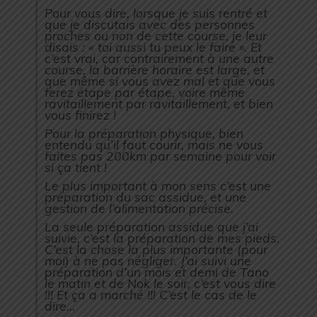
Pour vous dire, lorsque je suis rentré et
que je discutais avec des personnes
proches ou non de cette course, je leur
disais : « toi aussi tu peux le faire ». Et
c’est vrai, car contrairement à une autre
course, la barrière horaire est large, et
que même si vous avez mal et que vous
ferez étape par étape, voire même
ravitaillement par ravitaillement, et bien
vous finirez !
Pour la préparation physique, bien
entendu qu’il faut courir, mais ne vous
faites pas 200km par semaine pour voir
si ça tient !
Le plus important à mon sens c’est une
préparation du sac assidue, et une
gestion de l’alimentation précise.
La seule préparation assidue que j’ai
suivie, c’est la préparation de mes pieds.
C’est la chose la plus importante (pour
moi) à ne pas négliger. J’ai suivi une
préparation d’un mois et demi de Tano
le matin et de Nok le soir, c’est vous dire
!!! Et ça a marché !!! C’est le cas de le
dire…