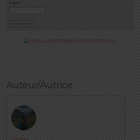
E-mail
*
Auteur/Autrice
Loïc Roig