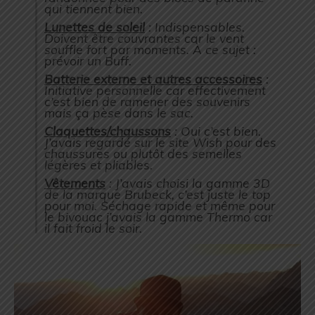
qui tiennent bien.
Lunettes de soleil
: Indispensables.
Doivent être couvrantes car le vent
souffle fort par moments. À ce sujet :
prévoir un Buff.
Batterie externe et autres accessoires
:
Initiative personnelle car effectivement
c’est bien de ramener des souvenirs
mais ça pèse dans le sac.
Claquettes/chaussons
: Oui c’est bien.
J’avais regardé sur le site Wish pour des
chaussures ou plutôt des semelles
légères et pliables.
Vêtements
: J’avais choisi la gamme 3D
de la marque Brubeck, c’est juste le top
pour moi. Séchage rapide et même pour
le bivouac j’avais la gamme Thermo car
il fait froid le soir.