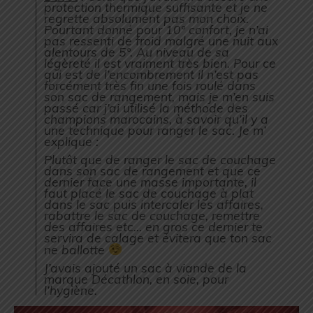
protection thermique suffisante et je ne
regrette absolument pas mon choix.
Pourtant donné pour 10° confort, je n’ai
pas ressenti de froid malgré une nuit aux
alentours de 5°. Au niveau de sa
légèreté il est vraiment très bien. Pour ce
qui est de l’encombrement il n’est pas
forcément très fin une fois roulé dans
son sac de rangement, mais je m’en suis
passé car j’ai utilisé la méthode des
champions marocains, à savoir qu’il y a
une technique pour ranger le sac. Je m’
explique :
Plutôt que de ranger le sac de couchage
dans son sac de rangement et que ce
dernier face une masse importante, il
faut placé le sac de couchage à plat
dans le sac puis intercaler les affaires,
rabattre le sac de couchage, remettre
des affaires etc… en gros ce dernier te
servira de calage et évitera que ton sac
ne ballotte
J’avais ajouté un sac à viande de la
marque Décathlon, en soie, pour
l’hygiène.