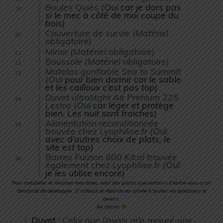
Boules Quiès (
Oui
car je dors pas
si le mec à côté de moi coupe du
bois)
Couverture de survie (Matériel
obligatoire)
Miroir (Matériel obligatoire)
Boussole (Matériel obligatoire)
Matelas gonflable Sea to Summit
(
Oui
pour bien dormir car le sable
et les cailloux c’est pas top)
Duvet ultralitght Air Prenium 225
Lestra (
Oui
car léger et protège
bien. Les nuit sont fraiches)
Alimentation reconditionnée
trouvée chez Lyophilise.fr (
Oui
avec d’autres choix de plats, le
site est top)
Barres Fuizion 800 K/cal trouvée
également chez Lyophilise.fr (
Oui
je les utilise encore)
Pour compléter et résumer mes dires, voici des points que certains d’entre vous m’on
demandé de développer. D’ailleurs je réponds en privée à toutes vos questions si
besoin.
Au plaisir
Duvet
: Celui que j’avais m’a assuré une