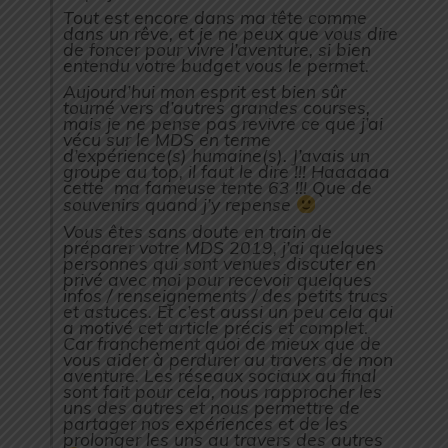
Tout est encore dans ma tête comme
dans un rêve, et je ne peux que vous dire
de foncer pour vivre l’aventure, si bien
entendu votre budget vous le permet.
Aujourd’hui mon esprit est bien sûr
tourné vers d’autres grandes courses,
mais je ne pense pas revivre ce que j’ai
vécu sur le MDS en terme
d’expérience(s) humaine(s). J’avais un
groupe au top, il faut le dire !!! Haaaaaa
cette ma fameuse tente 63 !!! Que de
souvenirs quand j’y repense
Vous êtes sans doute en train de
préparer votre MDS 2019, j’ai quelques
personnes qui sont venues discuter en
privé avec moi pour recevoir quelques
infos / renseignements / des petits trucs
et astuces. Et c’est aussi un peu cela qui
a motivé cet article précis et complet.
Car franchement quoi de mieux que de
vous aider à perdurer au travers de mon
aventure. Les réseaux sociaux au final
sont fait pour cela, nous rapprocher les
uns des autres et nous permettre de
partager nos expériences et de les
prolonger les uns au travers des autres