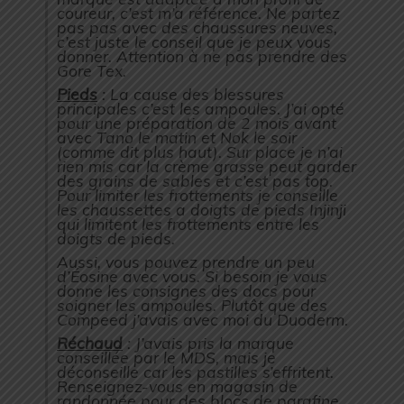
coureur, c’est m’a référence. Ne partez
pas pas avec des chaussures neuves,
c’est juste le conseil que je peux vous
donner. Attention à ne pas prendre des
Gore Tex.
Pieds
: La cause des blessures
principales c’est les ampoules. J’ai opté
pour une préparation de 2 mois avant
avec Tano le matin et Nok le soir
(comme dit plus haut). Sur place je n’ai
rien mis car la crème grasse peut garder
des grains de sables et c’est pas top.
Pour limiter les frottements je conseille
les chaussettes a doigts de pieds Injinji
qui limitent les frottements entre les
doigts de pieds.
Aussi, vous pouvez prendre un peu
d’Éosine avec vous. Si besoin je vous
donne les consignes des docs pour
soigner les ampoules. Plutôt que des
Compeed j’avais avec moi du Duoderm.
Réchaud
: J’avais pris la marque
conseillée par le MDS, mais je
déconseille car les pastilles s’effritent.
Renseignez-vous en magasin de
randonnée pour des blocs de parafine