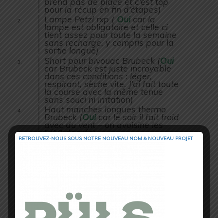
prend pas de place et c’est top
pour la récup en fin d’étapes)
Lampe Petzl rxp (
Oui
car la
lampe est obligatoire et celle ci
tient assez pour toute la semaine
sans recharge, y compris pour la
sortie longue)
Short pour bivouac Brubeck (
Oui
car Brubeck est juste incroyable
dans ces conditions : léger,
respirant, sèche vite. J’ai fait toute
la course avec la même tenue
sans souci ni irritation)
Haut manches longues thermo
Brubeck (
Oui
car le soir il fait froid
avec du vent – on avoisine les
5/10 degrés)
RETROUVEZ-NOUS SOUS NOTRE NOUVEAU NOM & NOUVEAU PROJET
Chaussettes X-Bionic (
Non
car
entre temps j’ai préféré prendre
des chaussettes à doigts de pied.
C’est juste incroyable)
Coupe vent Raidliht (
Oui
, c’est
mon fétiche car léger et bon
coupe vent)
Sporténine (
Oui
pour éviter les
crampes)