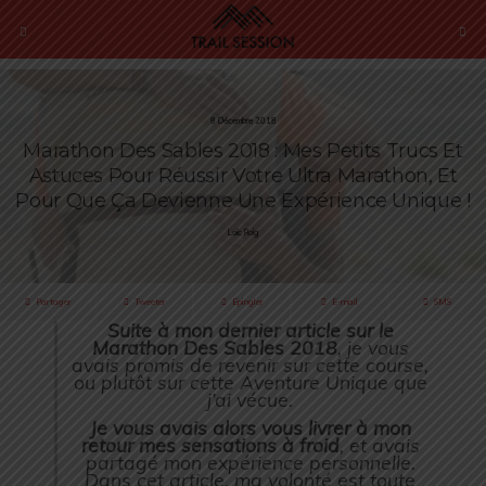
8 Décembre 2018
Marathon Des Sables 2018 : Mes Petits Trucs Et
Astuces Pour Réussir Votre Ultra Marathon, Et
Pour Que Ça Devienne Une Expérience Unique !
Loïc Roig
Partager
Tweeter
Épingler
E-mail
SMS
Suite à mon dernier article sur le
Marathon Des Sables 2018
, je vous
avais promis de revenir sur cette course,
ou plutôt sur cette Aventure Unique que
j’ai vécue.
Je vous avais alors vous livrer à mon
retour mes sensations à froid
, et avais
partagé mon expérience personnelle.
Dans cet article, ma volonté est toute