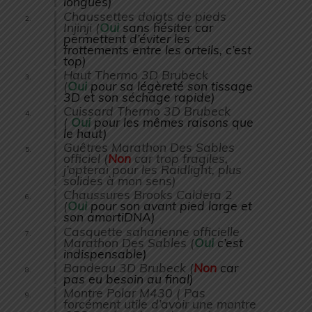
longues
)
Chaussettes doigts de pieds
Injinji (
Oui
sans hésiter car
permettent d’éviter les
frottements entre les orteils, c’est
top)
Haut Thermo 3D Brubeck
(
Oui
pour sa légèreté son tissage
3D et son séchage rapide)
Cuissard Thermo 3D Brubeck
(
Oui
pour les mêmes raisons que
le haut)
Guêtres Marathon Des Sables
officiel (
Non
car trop fragiles,
j’opterai pour les Raidlight, plus
solides à mon sens)
Chaussures Brooks Caldera 2
(
Oui
pour son avant pied large et
son amortiDNA)
Casquette saharienne officielle
Marathon Des Sables (
Oui
c’est
indispensable)
Bandeau 3D Brubeck (
Non
car
pas eu besoin au final)
Montre Polar M430 ( Pas
forcément utile d’avoir une montre