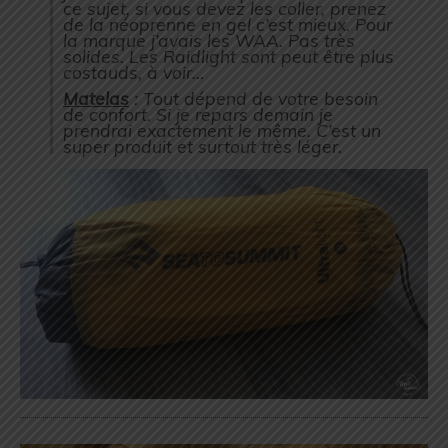
ce sujet, si vous devez les coller, prenez
de la néoprenne en gel c’est mieux. Pour
la marque j’avais les WAA. Pas très
solides. Les Raidlight sont peut être plus
costauds, à voir…
Matelas
: Tout dépend de votre besoin
de confort. Si je repars demain je
prendrai exactement le même. C’est un
super produit et surtout très léger.