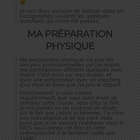
Je vais donc essayer de balayer dans les
paragraphes suivants les quelques
questions qui m’ont été posées.
MA PRÉPARATION
PHYSIQUE
Ma préparation physique n’a pas été
des plus professionnelles car j’ai appris
ma participation officielle quelques mois
avant. C’est donc sur mes acquis, et
avec une préparation avec un coaching
d’un mois et demi que j’ai pris le départ.
Franchement, si vous courez
régulièrement, que vous avez envie de
terminer cette course, vous allez la finir.
Je n’ai jamais eu un soupçon de doute
sur le fait que j’allais la terminer. Ce n’est
pas présomptueux de ma part, mais
juste que je ne saurais l’expliquer mais le
MDS vous donne cet élan et cette
enthousiasme à le terminer coûte que
coûte.