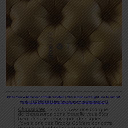
https://www.baroudeur-altitude.fr/matelas-/595-matelas-ultralight-sea-to-summit-
regular-9327868084838.html?search_query=matelas&results=72
Chaussures
: Si vous avez une marque
de chaussures dans laquelle vous êtes
bien alors ne prenez pas de risques.
J’avais pris des Brooks Caldera car cette
marque est adaptée à mon profil de