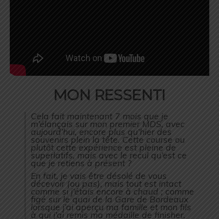
MON RESSENTI
Cela fait maintenant 7 mois que je
m’élançais sur mon premier MDS, avec
aujourd’hui, encore plus qu’hier des
souvenirs plein la tête. Cette course ou
plutôt cette expérience est pleine de
superlatifs, mais avec le recul qu’est ce
que je retiens à présent ?
En fait, je vais être désolé de vous
décevoir (ou pas), mais tout est intact
comme si j’étais encore à chaud ; comme
figé sur le quai de la Gare de Bordeaux
lorsque j’ai aperçu ma famille et mon fils
à qui j’ai remis ma médaille de finisher.