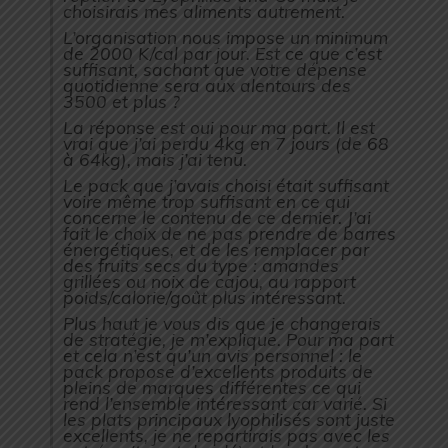
choisirais mes aliments autrement.
L’organisation nous impose un minimum
de 2000 K/cal par jour. Est ce que c’est
suffisant, sachant que votre dépense
quotidienne sera aux alentours des
3500 et plus ?
La réponse est oui pour ma part. Il est
vrai que j’ai perdu 4kg en 7 jours (de 68
à 64kg), mais j’ai tenu.
Le pack que j’avais choisi était suffisant
voire même trop suffisant en ce qui
concerne le contenu de ce dernier. J’ai
fait le choix de ne pas prendre de barres
énergétiques, et de les remplacer par
des fruits secs du type : amandes
grillées ou noix de cajou, au rapport
poids/calorie/goût plus intéressant.
Plus haut je vous dis que je changerais
de stratégie, je m’explique. Pour ma part
et cela n’est qu’un avis personnel : le
pack propose d’excellents produits de
pleins de marques différentes ce qui
rend l’ensemble intéressant car varié. Si
les plats principaux lyophilisés sont juste
excellents, je ne repartirais pas avec les