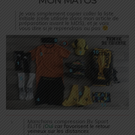
MON MATOS
Je vais simplement copier coller la liste
initiale (celle utilisée dans mon article de
préparation avant le MDS), et je vais
vous dire si je reprendrais ou pas
Manchons compression Bv Sport
ÉLITE (
Oui
car favorisent le retour
veineux sur les distances