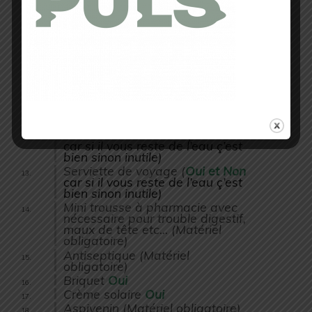
Fourchette/Cuillère de mon titi
(
Oui
ça pèse pas lourd et c’est
mieux pour manger)
Couteau Opinel (Matériel
obligatoire)
Passeport/certificat
médical/documents administratifs
(Matériel obligatoire)
Lingettes nettoyantes (
Oui
pour
enlever le sables accumulé tout
au long de la journée)
Gel douche miniature (
Oui et Non
car si il vous reste de l’eau ç’est
bien sinon inutile)
Serviette de voyage (
Oui et Non
car si il vous reste de l’eau ç’est
bien sinon inutile)
Mini trousse à pharmacie avec
nécessaire pour trouble digestif,
maux de tête etc… (Matériel
obligatoire)
Antiseptique (Matériel
obligatoire)
Briquet
Oui
Crème solaire
Oui
Aspivenin (Matériel obligatoire)