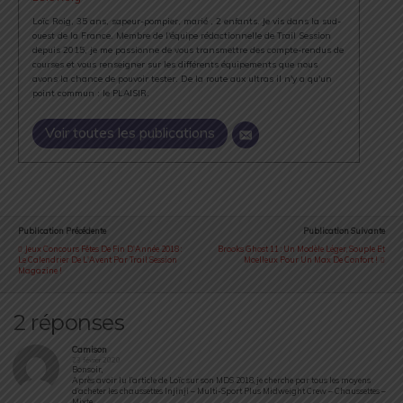
Loïc Roig, 35 ans, sapeur-pompier, marié , 2 enfants. Je vis dans la sud-
ouest de la France. Membre de l'équipe rédactionnelle de Trail Session
depuis 2015, je me passionne de vous transmettre des compte-rendus de
courses et vous renseigner sur les différents équipements que nous
avons la chance de pouvoir tester. De la route aux ultras il n'y a qu'un
point commun : le PLAISIR.
Voir toutes les publications
Publication Précédente
Publication Suivante
Jeux Concours Fêtes De Fin D'Année 2018 :
Brooks Ghost 11 : Un Modèle Léger, Souple Et
Le Calendrier De L'Avent Par Trail Session
Moelleux Pour Un Max De Confort !
Magazine !
2 réponses
Camison
23 février 2020
Bonsoir,
Après avoir lu l’article de Loïc sur son MDS 2018, je cherche par tous les moyens
d’acheter les chaussettes Injinji – Multi-Sport Plus Midweight Crew – Chaussettes –
Mixte