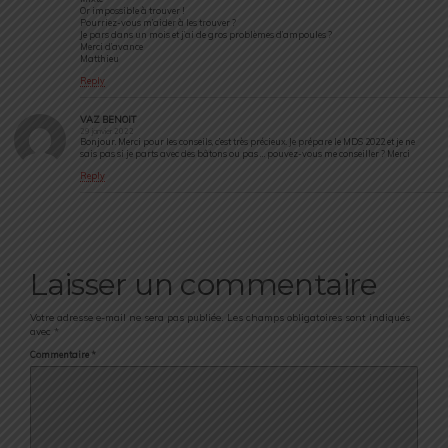
Or impossible à trouver !
Pourriez-vous m’aider à les trouver ?
Je pars dans un mois et j’ai de gros problèmes d’ampoules ?
Merci d’avance
Matthieu
Reply
VAZ BENOIT
29 janvier 2022
Bonjour. Merci pour les conseils, c’est très précieux. Je prépare le MDS 2022 et je ne
sais pas si je parts avec des bâtons ou pas … pouvez-vous me conseiller ? Merci
Reply
Laisser un commentaire
Votre adresse e-mail ne sera pas publiée.
Les champs obligatoires sont indiqués
avec
*
Commentaire
*