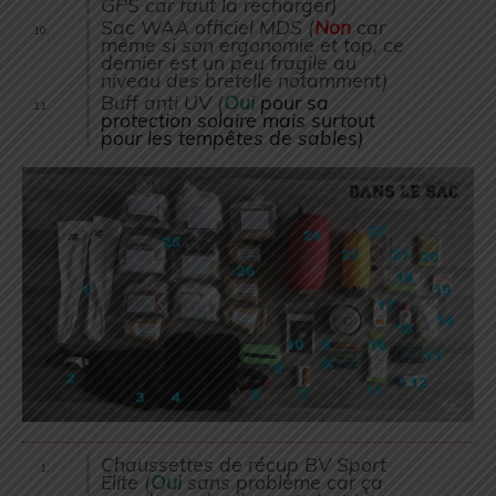
GPS car faut la recharger)
Sac WAA officiel MDS (
Non
car
même si son ergonomie et top, ce
dernier est un peu fragile au
niveau des bretelle notamment)
Buff anti UV (
Oui
pour sa
protection solaire mais surtout
pour les tempêtes de sables)
Chaussettes de récup BV Sport
Élite (
Oui
sans problème car ça