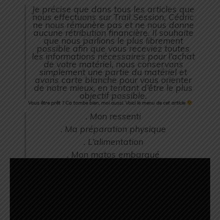
Je précise que dans tous les articles que
nous effectuons sur Trail Session, Cédric
ne nous rémunère pas et ne nous donne
aucune rétribution financière. Il souhaite
que nous parlions le plus librement
possible afin que vous receviez toutes
les informations nécessaires pour l’achat
de votre matériel, nous conservons
simplement une partie du matériel et
avons carte blanche pour vous orienter
de notre mieux, en tentant d’être le plus
objectif possible.
Vous être prêt ? Ca tombe bien, moi aussi. Voici le menu de cet article
. Mon ressenti
. Ma préparation physique
. L’alimentation
. Mon matos embarqué