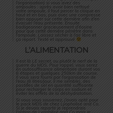
l’organisation) si vous avez des
ampoules : après avoir bien nettoyé
votre ampoule, il faut percer la cloque en
haut et en bas, puis avec une compresse
bien appuyer sur cette dernière afin d’en
évacuer l’eau présente. Ensuite
badigeonner gracieusement d’éosine
pour que cette dernière pénètre dans
l’ampoule. Laissez sécher à l’air libre et
ça repart. Testé et approuvé
L’ALIMENTATION
Il est là LE secret, ou plutôt le nerf de la
guerre du MDS. Pour rappel, vous serez
en autosuffisance alimentaire durant vos
6 étapes et quelques 250km de course.
Il vous sera fourni par l’organisation de
l’eau (6 litres/jour, il me semble), des
pastilles de sel en quantité suffisante
pour recharger le corps en sodium et
éviter les effets de la déshydratation.
Si vous vous souvenez, j’avais opté pour
le pack MDS de chez Lyopholise and Co.
Si je devais repartir je reprendrais
l’option de Lyophilise and Co mais je