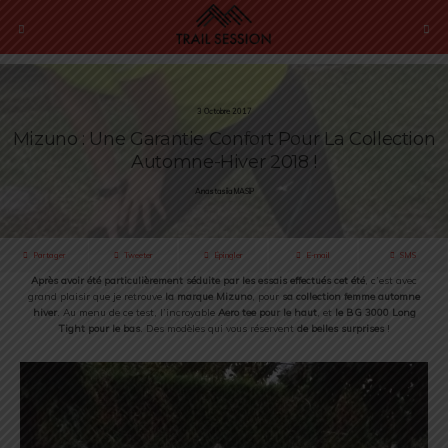
3 Octobre 2017
Mizuno : Une Garantie Confort Pour La Collection
Automne-Hiver 2018 !
Anastasiia MASIP
Partager
Tweeter
Épingler
E-mail
SMS
Après avoir été particulièrement séduite par les essais effectués cet été
, c’est avec
grand plaisir que je retrouve
la marque Mizuno
, pour
sa collection femme automne
hiver
. Au menu de ce test, l’incroyable
Aero tee pour le haut
, et
le BG 3000 Long
Tight pour le bas
. Des modèles qui vous réservent
de belles surprises
!