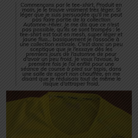
Commençons par le tee-shirt. Produit en
main, je le trouve vraiment très léger. Si
léger que je suis persuadée qu’il ne peut
pas faire partie de la collection
Automne-Hiver. Je me dis que ce n’est
pas possible, qu’ils se sont trompés : le
tee-shirt est tout en mesh, super léger et
jaune fluo… basiquement je l’associe à
une collection estivale. C’est donc un peu
sceptique que je l’essaye dès les
premiers jours de l’automne de peur
d’avoir un peu froid. Je vous l’avoue, la
première fois je l’ai enfilé pour une
séance de course à pied sur tapis, dans
une salle de sport non chauffée, en me
disant que je réduisais tout de même le
risque d’attraper froid.