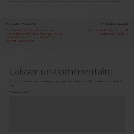
Publication Précédente
Publication Suivante
La Sportiva (Panoplie Homme) : Sonic T-
I-Run : Opération Automne Jusqu'au 24
Shirt, Rapid Short Et Bushido Shoes ... Du Très
Octobre 2017 Inclus !
Haut De Gamme Transalpin Qui Allie
Légèreté Et Robustesse !
Laisser un commentaire
Votre adresse e-mail ne sera pas publiée.
Les champs obligatoires sont indiqués
avec
*
Commentaire
*