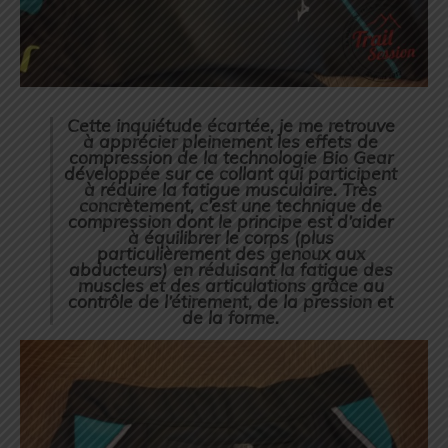
Cette inquiétude écartée, je me retrouve
à apprécier pleinement les effets de
compression de la technologie Bio Gear
développée sur ce collant qui participent
à réduire la fatigue musculaire. Très
concrètement, c’est une technique de
compression dont le principe est d’aider
à équilibrer le corps (plus
particulièrement des genoux aux
abducteurs) en réduisant la fatigue des
muscles et des articulations grâce au
contrôle de l’étirement, de la pression et
de la forme.