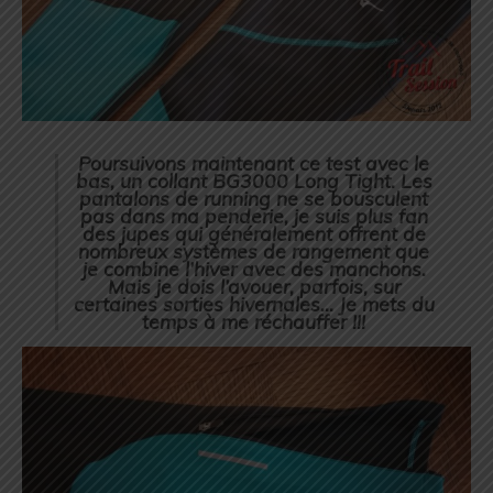
Poursuivons maintenant ce test avec le
bas, un collant BG3000 Long Tight. Les
pantalons de running ne se bousculent
pas dans ma penderie, je suis plus fan
des jupes qui généralement offrent de
nombreux systèmes de rangement que
je combine l’hiver avec des manchons.
Mais je dois l’avouer, parfois, sur
certaines sorties hivernales… Je mets du
temps à me réchauffer !!!