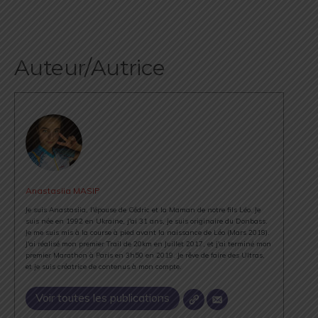
Auteur/Autrice
Anastasiia MASIP
Je suis Anastasiia, l'épouse de Cédric et la Maman de notre fils Léo. Je
suis née en 1992 en Ukraine, j'ai 31 ans, je suis originaire du Donbass.
Je me suis mis à la course à pied avant la naissance de Léo (Mars 2018).
J'ai réalisé mon premier Trail de 20km en Juillet 2017, et j'ai terminé mon
premier Marathon à Paris en 3h50 en 2019. Je rêve de faire des Ultras,
et je suis créatrice de contenus à mon compte.
Voir toutes les publications