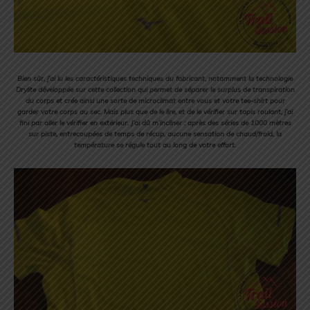
Bien sûr, j’ai lu les caractéristiques techniques du fabricant, notamment la technologie
Drylite développée sur cette collection qui permet de séparer le surplus de transpiration
du corps et crée ainsi une sorte de microclimat entre vous et votre tee-shirt pour
garder votre corps au sec. Mais plus que de le lire, et de le vérifier sur tapis roulant, j’ai
fini par aller le vérifier en extérieur. J’ai dû m’incliner : après des séries de 1000 mètres
sur piste, entrecoupées de temps de récup, aucune sensation de chaud/froid, la
température se régule tout au long de votre effort.