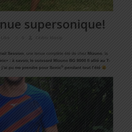
enue supersonique!
Like
0
Cédric Masip
Trail Session
, une tenue complète été de chez
Mizuno
, la
c» : à savoir, le cuissard Mizuno BG 8000 II allié au T-
®
,
j’ai pu me prendre pour Sonic
pendant tout l’été