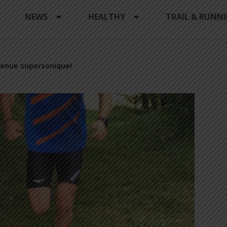
Y
NEWS
HEALTHY
TRAIL & RUNN
tenue supersonique!