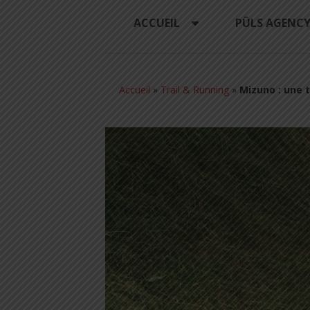
ACCUEIL
PÜLS AGENC
Accueil
»
Trail & Running
»
Mizuno : une 