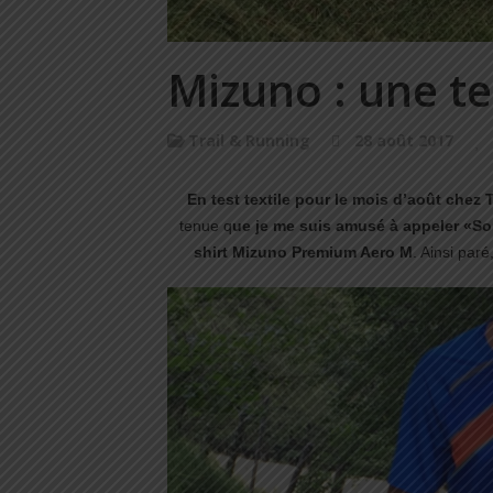
Mizuno : une t
Trail & Running
28 août 2017
En test textile pour le mois d’août chez 
tenue q
ue je me suis amusé à appeler «Soni
shirt Mizuno Premium Aero M
. Ainsi paré