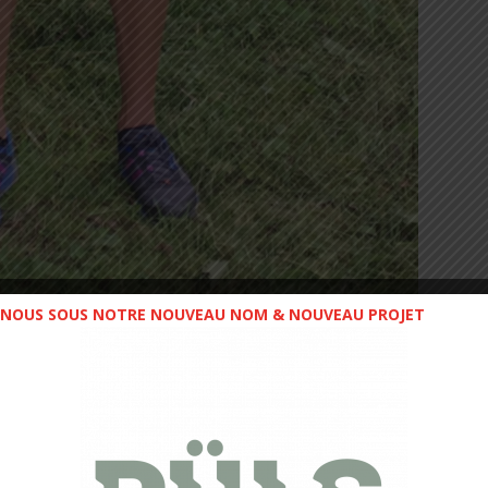
NOUS SOUS NOTRE NOUVEAU NOM & NOUVEAU PROJET
e et le célèbre hérisson sont tous les deux
 direz-vous. Eh bien… Sonic court vite et,
là, elle donne envie de faire pareil !