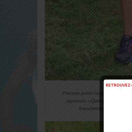
RETROUVEZ-
Premier point commun, la marqu
japonais. «Quel rapport ?» me
franchement, cette tenue-