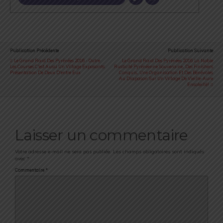
Publication Précédente
Publication Suivante
Le Grand Raid Des Pyrénées 2016 - Outre
Le Grand Raid Des Pyrénées 2016: La Noble
Les Courses C'est Aussi Un Village Exposants:
Rusticité Pyrénéenne Souveraine... Des Finishers
Présentation De Deux D'entre Eux
Conquis... Une Organisation Et Des Bénévoles
Au Diapason Sur Un Village De Vieille-Aure
Ensoleillé!
Laisser un commentaire
Votre adresse e-mail ne sera pas publiée.
Les champs obligatoires sont indiqués
avec
*
Commentaire
*