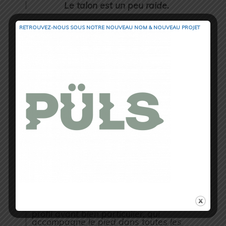
Le talon est un peu raide.
RETROUVEZ-NOUS SOUS NOTRE NOUVEAU NOM & NOUVEAU PROJET
Le mesh est diffèrent et un renfort a été
installé là où il était fragile à l’époque:
« bien vu ! »
A première vue la chaussure semble
bien plus robuste donc.
La semelle parait assez rigide mais
reste relativement souple.
Pour ce qui est de l’accroche
elle tient
toutes ses promesses, les rainures
spécifiques à
Mizuno en X
sont
parfaitement intégrées aux crampons
développés par Michelin
.
Elle offre une
bonne stabilité et une
bonne accroche
.
Les caractéristiques techniques de la
pointe de la chaussure
proposent un
profil avant bien particulier, qui
accompagne le pied dans toutes les