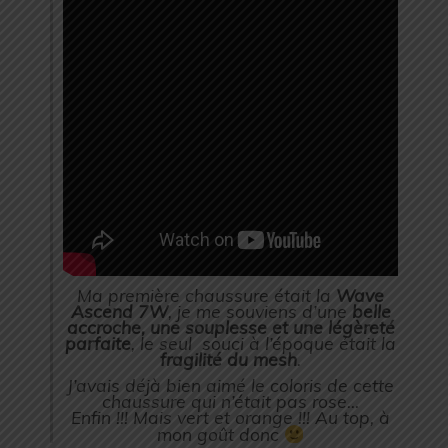
Ma première chaussure était la
Wave
Ascend 7W
, je me souviens d’une
belle
accroche, une souplesse et une légèreté
parfaite
, le seul souci à l’époque était la
fragilité du mesh
.
J’avais déjà bien aimé le coloris de cette
chaussure qui n’était pas rose…
Enfin !!! Mais vert et orange !!! Au top, à
mon goût donc