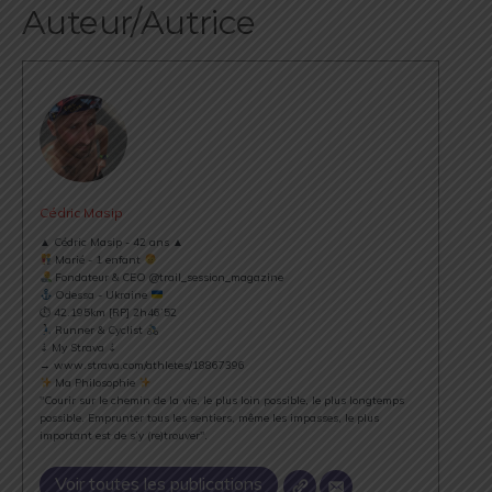
Auteur/Autrice
Cédric Masip
▲ Cédric Masip - 42 ans ▲
Marié - 1 enfant
Fondateur & CEO @trail_session_magazine
Odessa - Ukraine
⏱ 42.195km [RP] 2h46’52
Runner & Cyclist
⇣ My Strava ⇣
→ www.strava.com/athletes/18867396
Ma Philosophie
"Courir sur le chemin de la vie, le plus loin possible, le plus longtemps
possible. Emprunter tous les sentiers, même les impasses, le plus
important est de s’y (re)trouver".
Voir toutes les publications