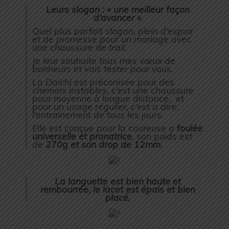
Leurs slogan : « une meilleur façon
d’avancer ».
Quel plus parfait slogan, plein d’espoir
et de promesse pour un mariage avec
une chaussure de trail.
Je leur souhaite tous mes vœux de
bonheurs et vais tester pour vous.
La Daichi est préconisée pour des
chemins instables, c’est une chaussure
pour moyenne à longue distance, et
pour un usage régulier, c’est a dire:
l’entrainement de tous les jours.
Elle est conçue pour la coureuse a
foulée
universelle et pronatrice
, son poids est
de
270g et son drop de 12mm
.
La languette est bien haute et
rembourrée, le lacet est épais et bien
placé.