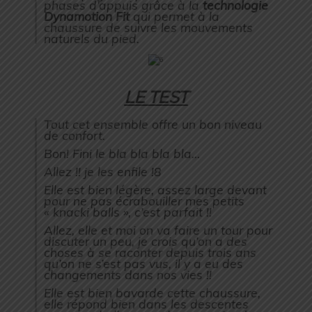
phases d’appuis grâce à la
technologie
Dynamotion Fit
qui permet à la
chaussure de suivre les mouvements
naturels du pied.
LE TEST
Tout cet ensemble offre un bon niveau
de confort.
Bon! Fini le bla bla bla bla…
Allez !! je les enfile !8
Elle est bien légère, assez large devant
pour ne pas écrabouiller mes petits
« knacki balls », c’est parfait !!
Allez, elle et moi on va faire un tour pour
discuter un peu, je crois qu’on a des
choses à se raconter depuis trois ans
qu’on ne s’est pas vus, il y a eu des
changements dans nos vies !!
Elle est bien bavarde cette chaussure,
elle répond bien dans les descentes