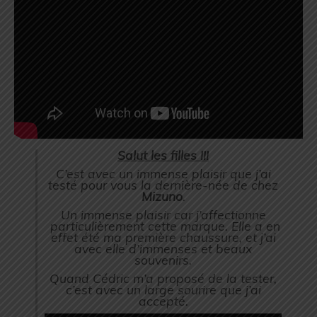
Salut les filles !!!
C’est avec un immense plaisir que j’ai
testé pour vous la dernière-née de chez
Mizuno
.
Un immense plaisir car j’affectionne
particulièrement cette marque. Elle a en
effet été ma première chaussure, et j’ai
avec elle d’immenses et beaux
souvenirs.
Quand Cédric m’a proposé de la tester,
c’est avec un large sourire que j’ai
accepté.