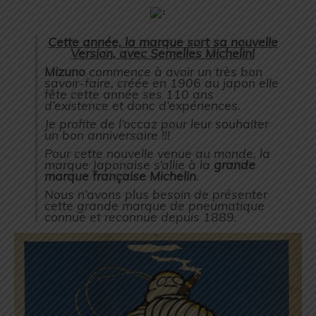
Cette année, la marque sort sa nouvelle
Version, avec Semelles Michelin!
Mizuno
commence à avoir un très bon
savoir-faire, créée en 1906 au japon elle
fête cette année ses 110 ans
d’existence et donc d’expériences.
Je profite de l’occaz pour leur souhaiter
un bon anniversaire !!!
Pour cette nouvelle venue au monde, la
marque Japonaise s’allie à la
grande
marque française Michelin
.
Nous n’avons plus besoin de présenter
cette grande marque de pneumatique
connue et reconnue depuis 1889.