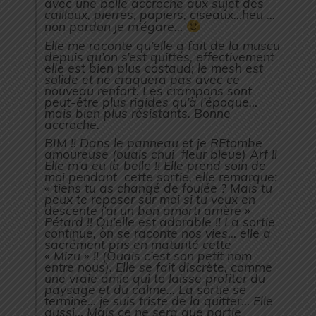
avec une belle accroche aux sujet des
cailloux, pierres, papiers, ciseaux…heu …
non pardon je m’égare…
Elle me raconte qu’elle a fait de la muscu
depuis qu’on s’est quittés, effectivement
elle est bien plus costaud; le mesh est
solide et ne craquera pas avec ce
nouveau renfort. Les crampons sont
peut-être plus rigides qu’à l’époque…
mais bien plus résistants. Bonne
accroche.
BIM !! Dans le panneau et je REtombe
amoureuse (ouais chui fleur bleue) Arf !!
Elle m’a eu la belle !! Elle prend soin de
moi pendant cette sortie, elle remarque:
« tiens tu as changé de foulée ? Mais tu
peux te reposer sur moi si tu veux en
descente j’ai un bon amorti arrière »
Pétard !! Qu’elle est adorable !! La sortie
continue, on se raconte nos vies… elle a
sacrément pris en maturité cette
« Mizu » !! (Ouais c’est son petit nom
entre nous). Elle se fait discrète, comme
une vraie amie qui te laisse profiter du
paysage et du calme… La sortie se
termine
… je suis triste de la quitter… Elle
aussi… Mais ce ne sera que partie