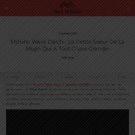
5 Septembre 2016
Mizuno Wave Daichi : La Petite Soeur De La
Mujin Qui A Tout D’une Grande!
Cédric Masip
Partager
Tweeter
Épingler
E-mail
SMS
Après le test de la
Mizuno Wave Mujin 3 Semelles
Michelin
, c’est au tour de « sa
petite soeur » la
Wave Daichi
de passer sur le banc d’essai de votre webzine… Cette
dernière a été testée et approuvée par Stéphanie (Mam Zelle K). Elle s’est lancée dans
un retour test pas commun, qui s’adresse à vous les Filles… avec au Menu: sa plume,
directe, drôle et efficace…