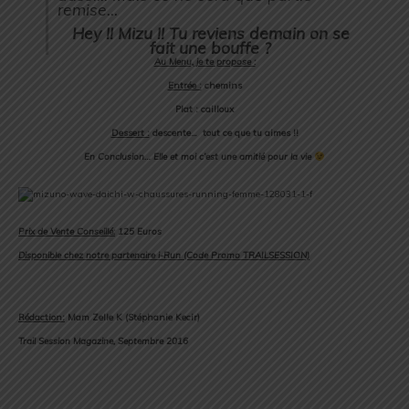
remise…
Hey !! Mizu !! Tu reviens demain on se
fait une bouffe ?
Au Menu, je te propose :
Entrée :
chemins
Plat : cailloux
Dessert :
descente… tout ce que tu aimes !!
En Conclusion… Elle et moi c’est une amitié pour la vie
Prix de Vente Conseillé:
125 Euros
Disponible chez notre partenaire i-Run (Code Promo TRAILSESSION)
Rédaction:
Mam Zelle K (Stéphanie Kecir)
Trail Session Magazine, Septembre 2016