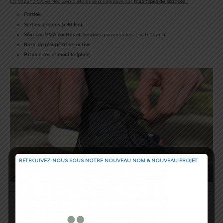
La Mizuno Wave Neo Zen a été mise à l’épreuve sur
tous types de séances
:
Fartlek
Sorties longues (+30 km)
Séances VMA courtes et longues
(pyramidales, 5 x 1600m…)
Runs de récupération active
Bitume sec et mouillé (pluie)
RETROUVEZ-NOUS SOUS NOTRE NOUVEAU NOM & NOUVEAU PROJET
Confort et ajustement