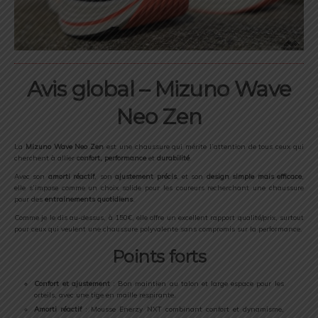
Avis global – Mizuno Wave
Neo Zen
La
Mizuno Wave Neo Zen
est une chaussure qui mérite l’attention de tous ceux qui
cherchent à allier
confort, performance
et
durabilité
.
Avec son
amorti réactif
, son
ajustement précis
, et son
design simple mais efficace
,
elle s’impose comme un choix solide pour les coureurs recherchant une chaussure
pour des
entrainements quotidiens
.
Comme je le dis au-dessus, à 150€, elle offre un excellent rapport qualité/prix, surtout
pour ceux qui veulent une chaussure polyvalente sans compromis sur la performance.
Points forts
Confort et ajustement
: Bon maintien au talon et large espace pour les
orteils, avec une tige en maille respirante.
Amorti réactif
: Mousse Enerzy NXT combinant confort et dynamisme,