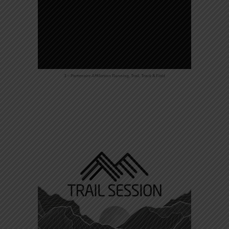
3 – Partenaire Affiliation Running, Trail, Track & Field