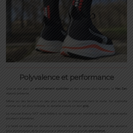
Polyvalence et performance
Que ce soit pour un
entraînement quotidien
ou des courses plus longues, la
Neo Zen
répond présente.
Même sur des terrains un peu plus variés, la chaussure tient la route. Sur asphalte
comme sur sol plus instable, la semelle assure un bon
grip.
La mousse Enerzy NXT reste fidèle à sa réputation en matière de confort, même après
plusieurs kilomètres.
J’ai testé ce modèle sur plusieurs distances, allant de séances longues à des sessions
plus dynamiques, et la chaussure a démontré une grande
polyvalence
.