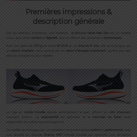
Premières impressions &
description générale
Dès les premiers kilomètres, une évidence :
la Mizuno Wave Neo Zen
est un modèle
conçu pour allier
confort
et
légèreté
, tout en offrant des sensations
dynamiques
.
Avec son poids de
235 g
en taille
43 EUR
et un
drop de 6 mm
, elle se distingue par
un
amorti moelleux
, mais surtout par un
retour d’énergie surprenant
, parfait pour des
séances longues ou plus rapides.
La tige en
maille tricotée
épouse parfaitement le pied, offrant un effet
chausson
rarement atteint. La
respirabilité
est optimale, et le
maintien au talon
reste
impeccable sans être trop contraignant.
Ce modèle se distingue par un excellent compromis entre
confort
et
performance
, avec
une semelle en mousse
Enerzy NXT
infusée d’azote qui garantit une sensation