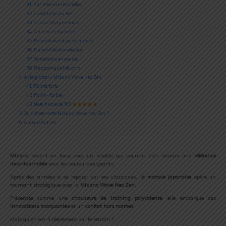
3.1
Sur le terrain en vidéo
3.2
Conditions du test
3.3
Confort et ajustement
3.4
Amorti et réactivité
3.5
Polyvalence et performance
3.6
Durabilité et protection
3.7
Sensations en course
3.8
Rapport qualité-prix
4
Avis global – Mizuno Wave Neo Zen
4.1
Points forts
4.2
Point « faible »
4.3
Note finale de 5/5
5
Où acheter cette Mizuno Wave Neo Zen ?
6
Auteur/Autrice
Mizuno
revient en force avec un modèle qui pourrait bien devenir une
référence
incontournable
pour les coureurs exigeants.
Après des années à se reposer sur ses classiques,
la marque japonaise
opère un
tournant stratégique avec la
Mizuno Wave Neo Zen
.
Présentée comme une
chaussure de training polyvalente
, elle embarque des
innovations marquantes
et un
confort hors normes
.
Mais qu’en est-il réellement sur le terrain ?