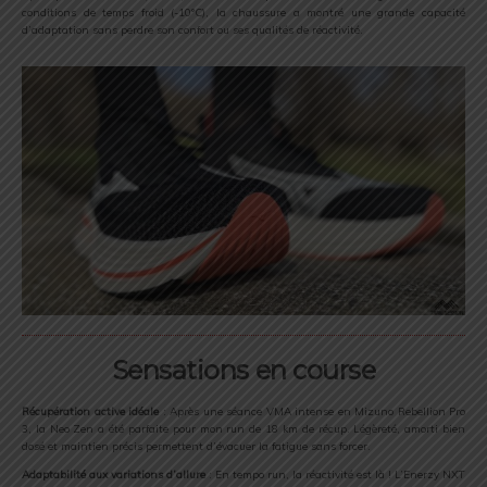
conditions de temps froid (-10°C), la chaussure a montré une grande capacité
d’adaptation sans perdre son confort ou ses qualités de réactivité.
Sensations en course
Récupération active idéale
: Après une séance VMA intense en Mizuno Rebellion Pro
3, la Neo Zen a été parfaite pour mon run de 18 km de récup. Légèreté, amorti bien
dosé et maintien précis permettent d’évacuer la fatigue sans forcer.
Adaptabilité aux variations d’allure
: En tempo run, la réactivité est là ! L’Enerzy NXT