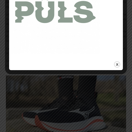
Dès que tu glisses ton pied dans la
Mizuno Wave Neo Zen
, la première sensation est
celle d’une chaussure à la fois bien ajustée et accueillante.
La
tige en maille tricotée
offre un maintien idéal tout en permettant une bonne
respirabilité. Tu sens un ajustement serré au talon, mais une largeur plus que
suffisante au niveau des orteils.
Attention cependant : pour un ajustement optimal, il est conseillé de descendre
d’une demi-taille par rapport à ta taille habituelle. Je fais du 43 un 42.5 aurait été tip
top.
La partie haute de la chaussure est dotée d’un
col rembourré
qui n’est ni trop bas ni
trop haut. Cela assure un maintien parfait sans gêner le mouvement du pied.
Malgré une structure assez haute au talon (40 mm), la chaussure reste légère, ce qui
contraste agréablement avec son apparence plus imposante.