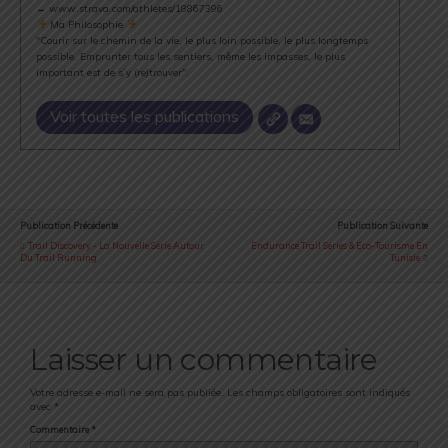
→ www.strava.com/athletes/18867396
Ma Philosophie
"Courir sur le chemin de la vie, le plus loin possible, le plus longtemps
possible. Emprunter tous les sentiers, même les impasses, le plus
important est de s’y (re)trouver".
Voir toutes les publications
Publication Précédente
Publication Suivante
Trail Discovery - La Nouvelle Série Autour
Endurance Trail Series & Eco-Tourisme En
Du Trail Running
Tunisie
Laisser un commentaire
Votre adresse e-mail ne sera pas publiée.
Les champs obligatoires sont indiqués
avec
*
Commentaire
*