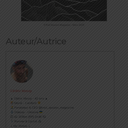
©Trail Session Magazine – Mars 2025
Auteur/Autrice
Cédric Masip
▲ Cédric Masip - 42 ans ▲
Marié - 1 enfant
Fondateur & CEO @trail_session_magazine
Odessa - Ukraine
⏱ 42.195km [RP] 2h46’52
Runner & Cyclist
⇣ My Strava ⇣