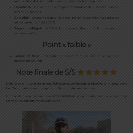
avec un drop de 6 mm parfait pour un bon amorti et propulsion.
Polyvalence
: Convient à divers types de terrain et de distances, tout en
offrant un bon grip.
Durabilité
: Excellente résistance après 166 km et performances intactes
même par temps froid (-10°C).
Rapport qualité/prix
: À 150 €, la chaussure offre un très bon compromis
performance/prix.
Point « faible »
Conseil de taille
: Nécessite de descendre d’une demi-taille pour un
ajustement optimal.
Note finale de 5/5
Difficile de lui trouver un défaut.
Polyvalente, confortable et réactive
, la Mizuno Wave
Neo Zen a parfaitement rempli son rôle sur toutes mes séances.
Un modèle que je recommande
sans hésitation
, en particulier pour la récupération
active et les entraînements quotidiens.