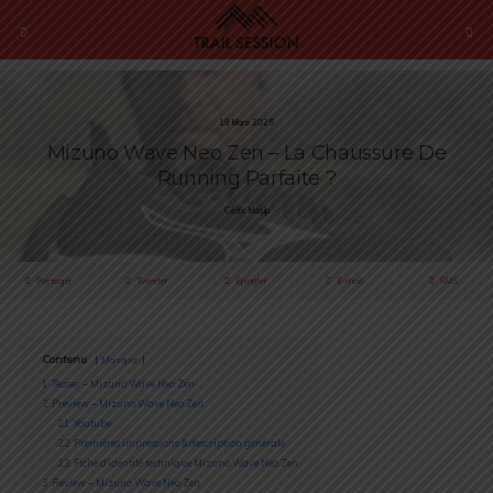
19 Mars 2025
Mizuno Wave Neo Zen – La Chaussure De
Running Parfaite ?
Cédric Masip
Partager
Tweeter
Épingler
E-mail
SMS
Contenu
Masquer
1
Teaser – Mizuno Wave Neo Zen
2
Preview – Mizuno Wave Neo Zen
2.1
Youtube
2.2
Premières impressions & description générale
2.3
Fiche d’identité technique Mizuno Wave Neo Zen
3
Review – Mizuno Wave Neo Zen