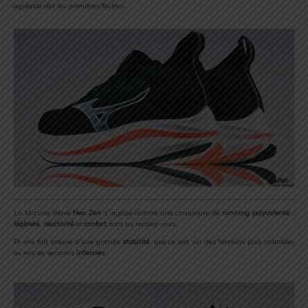
agréable dès les premières foulées.
La Mizuno Wave
Neo Zen
s’impose comme une chaussure de
running polyvalente
:
légèreté
,
réactivité
et
confort
sont au rendez-vous.
Et elle fait preuve d’une grande
stabilité
, que ce soit sur des terrains plus instables
ou lors de sessions
intenses