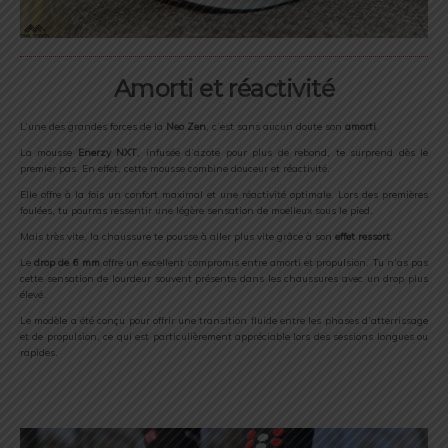
Amorti et réactivité
L’une des grandes forces de la
Neo Zen
, c’est sans aucun doute son
amorti
.
La mousse
Enerzy NXT
, infusée d’azote pour plus de rebond, te surprend dès le
premier pas. En effet, cette mousse combine douceur et réactivité.
Elle offre à la fois un confort maximal et une réactivité optimale. Lors des premières
foulées, tu pourras ressentir une légère sensation de moelleux sous le pied.
Mais très vite, la chaussure te pousse à aller plus vite grâce à son
effet ressort
.
Le
drop de 6 mm
offre un excellent compromis entre amorti et propulsion. Tu n’as pas
cette sensation de lourdeur souvent présente dans les chaussures avec un drop plus
élevé.
Le modèle a été conçu pour offrir une transition fluide entre les phases d’atterrissage
et de propulsion, ce qui est particulièrement appréciable lors des sessions longues ou
rapides.