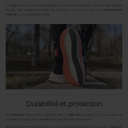
La légèreté et la réactivité permettent une bonne propulsion, même à des vitesses
élevées. Elle s’adapte à toutes les situations, que ce soit pour un
entraînement
intensif
ou une sortie plus calme.
Durabilité et protection
La
durabilité
semble bien présente avec la
Neo Zen
, surtout si l’on considère la
conception robuste de la semelle et la tige en maille résistante.
Après plusieurs sorties (166km), aucune usure prématurée n’est à signaler. Même en