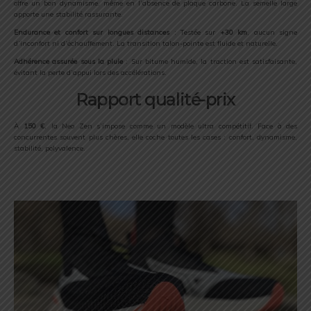
offre un bon dynamisme, même en l’absence de plaque carbone. La semelle large
apporte une stabilité rassurante.
Endurance et confort sur longues distances
: Testée sur
+30 km
, aucun signe
d’inconfort ni d’échauffement. La transition talon-pointe est fluide et naturelle.
Adhérence assurée sous la pluie
: Sur bitume humide, la traction est satisfaisante,
évitant la perte d’appui lors des accélérations.
Rapport qualité-prix
À
150 €
, la Neo Zen s’impose comme un modèle ultra compétitif. Face à des
concurrentes souvent plus chères, elle coche toutes les cases : confort, dynamisme,
stabilité, polyvalence.