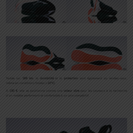
Testée sur
166 km
, la
durabilité
et la
protection
sont également au rendez-vous,
même en conditions froides (
-10°C
).
À
150 €
, elle se positionne comme une
valeur sûre
pour les coureurs à la recherche
d’un modèle performant et confortable à un prix compétitif.