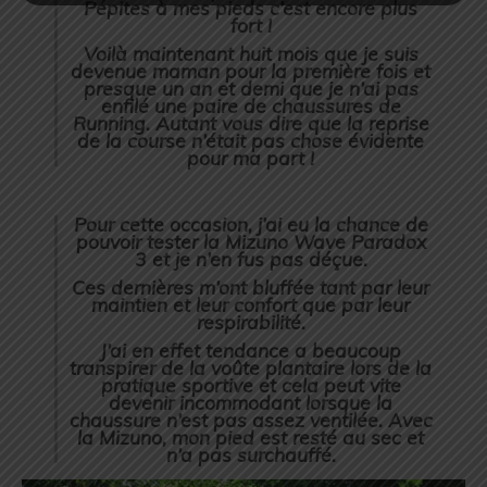
Pépites à mes pieds c’est encore plus
fort !
Voilà maintenant huit mois que je suis
devenue maman pour la première fois et
presque un an et demi que je n’ai pas
enfilé une paire de chaussures de
Running. Autant vous dire que la reprise
de la course n’était pas chose évidente
pour ma part !
Pour cette occasion, j’ai eu la chance de
pouvoir tester la Mizuno Wave Paradox
3 et je n’en fus pas déçue.
Ces dernières m’ont bluffée tant par leur
maintien et leur confort que par leur
respirabilité.
J’ai en effet tendance a beaucoup
transpirer de la voûte plantaire lors de la
pratique sportive et cela peut vite
devenir incommodant lorsque la
chaussure n’est pas assez ventilée.
Avec
la Mizuno, mon pied est resté au sec et
n’a pas surchauffé.