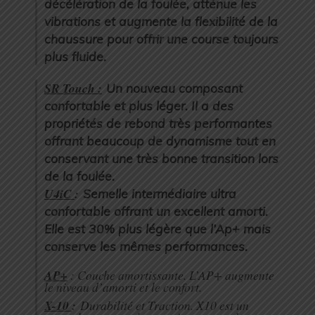
décélération de la foulée, atténue les
vibrations et augmente la flexibilité de la
chaussure pour offrir une course toujours
plus fluide.
SR Touch :
Un nouveau composant
confortable et plus léger. Il a des
propriétés de rebond très performantes
offrant beaucoup de dynamisme tout en
conservant une très bonne transition lors
de la foulée.
U4iC
:
Semelle intermédiaire ultra
confortable offrant un excellent amorti.
Elle est 30% plus légère que l’Ap+ mais
conserve les mêmes performances.
AP+
: Couche amortissante. L’AP+ augmente
le niveau d’amorti et le confort.
X-10
:
Durabilité et Traction. X10 est un