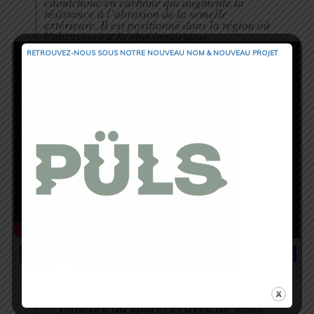
caoutchouc en carbone qui augmente la
résistance à l’abrasion de la semelle
extérieure. Il est positionné dans la région où
l’abrasion est la plus importante.
RETROUVEZ-NOUS SOUS NOTRE NOUVEAU NOM & NOUVEAU PROJET
L’Avis de Cynthia pour Trail
Session
Mizuno’r, il est l’or mon seignor, l’or de se
remettre au sport ! Et avec de telles