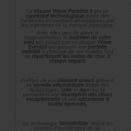
La
Mizuno Wave Paradox 3
est un
concentré technologique
dotée des
meilleures innovations développées par
les ingénieurs de la marque Japonaise.
Avec elles peu de place à
l’approximation, le
maintien de votre
pied
est assuré par sa plaque
Wave
Eventail
qui garantit une
parfaite
stabilité
à chacune de vos foulées tout
en
répartissant les ondes de choc à
chaque impact
.
Profitez de son
plaisant amorti
grâce à
sa
semelle intermédiaire
dotée des
technologies
U4ic
et
Ap+
qui lui
permettent une
absorption des chocs
exceptionnelle
et une
robustesse à
toutes épreuves.
Sa technologie
SmoothRide
réduit les
phases d’accélération et de