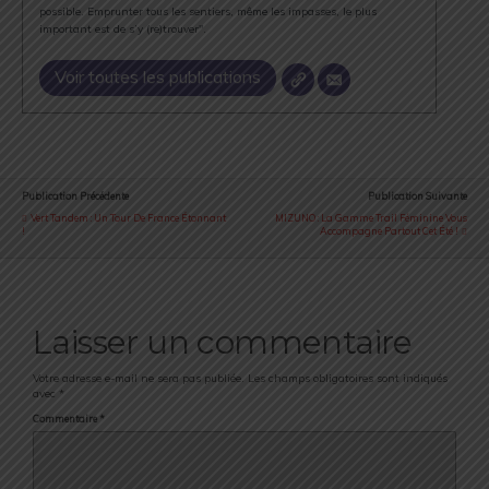
possible. Emprunter tous les sentiers, même les impasses, le plus
important est de s’y (re)trouver".
Voir toutes les publications
Publication Précédente
Publication Suivante
Vert Tandem : Un Tour De France Étonnant
MIZUNO : La Gamme Trail Féminine Vous
!
Accompagne Partout Cet Été !
Laisser un commentaire
Votre adresse e-mail ne sera pas publiée.
Les champs obligatoires sont indiqués
avec
*
Commentaire
*