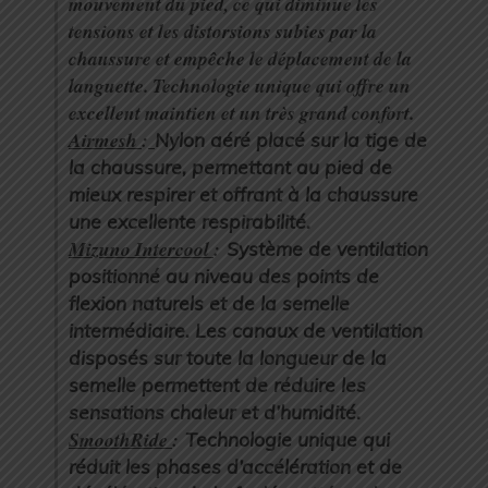
mouvement du pied, ce qui diminue les
tensions et les distorsions subies par la
chaussure et empêche le déplacement de la
languette. Technologie unique qui offre un
excellent maintien et un très grand confort.
Airmesh
:
Nylon aéré placé sur la tige de
la chaussure, permettant au pied de
mieux respirer et offrant à la chaussure
une excellente respirabilité.
Mizuno Intercool
:
Système de ventilation
positionné au niveau des points de
flexion naturels et de la semelle
intermédiaire. Les canaux de ventilation
disposés sur toute la longueur de la
semelle permettent de réduire les
sensations chaleur et d’humidité.
SmoothRide
:
Technologie unique qui
réduit les phases d’accélération et de