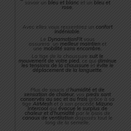
savoir un
bleu et blanc
et un
bleu et
rose
.
Avec elles vous ressentirez un
confort
indéniable
.
Le
DynamotionFit
vous
assurera
un
meilleur maintien
et
une
mobilité sans encombre.
La tige de la chaussure
suit le
mouvement de votre pied
, ce qui
diminue
les tensions de la chaussure
et
évite le
déplacement de la languette
.
Plus de soucis d’
humidité et de
sensation de chaleur
, vos
pieds sont
conservés au sec et au frais
grâce à sa
tige
AirMesh
et à son procédé
Mizuno
Intercool
qui
évacue le surplus de
chaleur et d’humidité
par le biais de
canaux de ventilation
disposés tout le
long de la semelle.