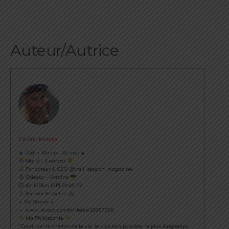
Auteur/Autrice
Cédric Masip
▲ Cédric Masip - 42 ans ▲
Marié - 1 enfant
Fondateur & CEO @trail_session_magazine
Odessa - Ukraine
⏱ 42.195km [RP] 2h46’52
Runner & Cyclist
⇣ My Strava ⇣
→ www.strava.com/athletes/18867396
Ma Philosophie
"Courir sur le chemin de la vie, le plus loin possible, le plus longtemps