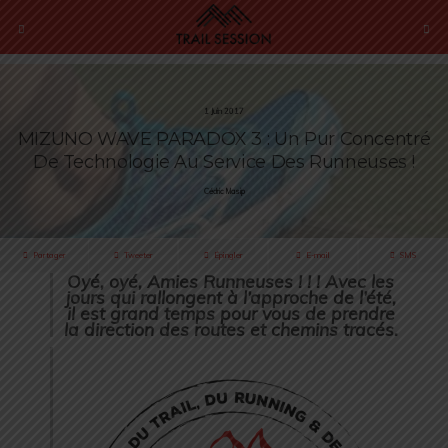
1 Juin 2017
MIZUNO WAVE PARADOX 3 : Un Pur Concentré
De Technologie Au Service Des Runneuses !
Cédric Masip
Partager
Tweeter
Épingler
E-mail
SMS
Oyé, oyé, Amies Runneuses ! ! ! Avec les
jours qui rallongent à l’approche de l’été,
il est grand temps pour vous de prendre
la direction des routes et chemins tracés.