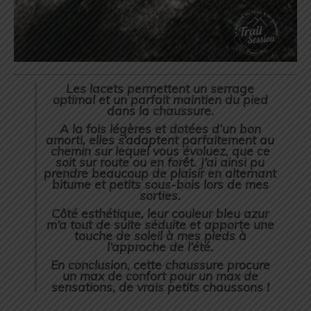
Les lacets permettent un serrage
optimal et un parfait maintien du pied
dans la chaussure.
A la fois légères et dotées d’un bon
amorti, elles s’adaptent parfaitement au
chemin sur lequel vous évoluez, que ce
soit sur route ou en forêt. J’ai ainsi pu
prendre beaucoup de plaisir en alternant
bitume et petits sous-bois lors de mes
sorties.
Côté esthétique, leur couleur bleu azur
m’a tout de suite séduite et apporte une
touche de soleil à mes pieds à
l’approche de l’été.
En conclusion, cette chaussure procure
un max de confort pour un max de
sensations, de vrais petits chaussons !