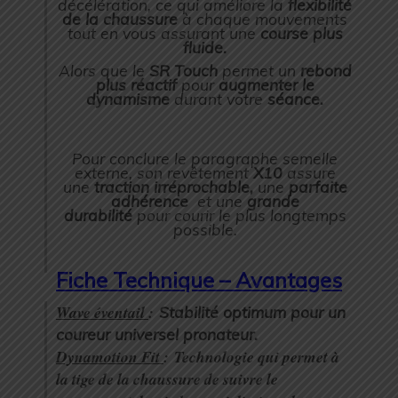
décélération, ce qui améliore la
flexibilité
de la chaussure
à chaque mouvements
tout en vous assurant une
course plus
fluide.
Alors que le
SR Touch
permet un
rebond
plus réactif
pour
augmenter le
dynamisme
durant votre
séance.
Pour conclure le paragraphe semelle
externe, son revêtement
X10
assure
une
traction irréprochable,
une
parfaite
adhérence
et une
grande
durabilité
pour courir le plus longtemps
possible.
Fiche Technique – Avantages
Wave éventail
:
Stabilité optimum pour un
coureur universel pronateur.
Dynamotion Fit
:
Technologie qui permet à
la tige de la chaussure de suivre le