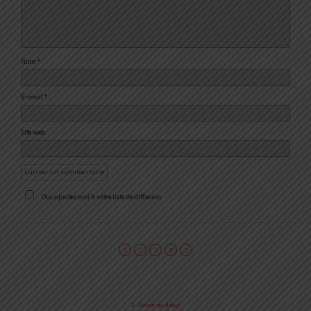
Nom
*
E-mail
*
Site web
Oui, ajoutez moi à votre liste de diffusion.
Retour au début