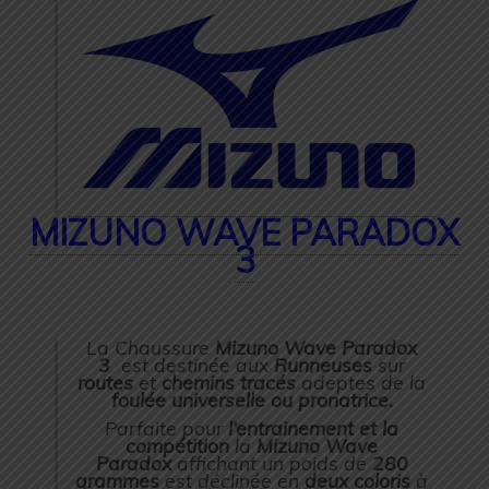
MIZUNO WAVE PARADOX
3
La Chaussure
Mizuno Wave Paradox
3
est destinée aux
Runneuses
sur
routes
et
chemins tracés
adeptes de la
foulée universelle ou pronatrice.
Parfaite pour
l’entrainement et la
compétition
la
Mizuno Wave
Paradox
affichant un poids de
280
grammes
est déclinée en
deux coloris
à