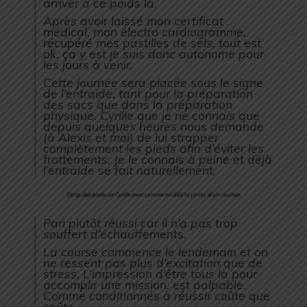
arriver à ce poids là.
Après avoir laissé mon certificat
médical, mon électro cardiogramme,
récupéré mes pastilles de sels, tout est
ok, ça y est je suis donc autonome pour
les jours à venir.
Cette journée sera placée sous le signe
de l’entraide, tant pour la préparation
des sacs que dans la préparation
physique. Cyrille que je ne connais que
depuis quelques heures nous demande
(à Alexis et moi) de lui strapper
complètement les pieds afin d’éviter les
frottements. Je le connais à peine et déjà
l’entraide se fait naturellement.
Strap des pieds de Cyrille avec comme modèle la photo d’un coureur
Pari plutôt réussi car il n’a pas trop
souffert d’échauffements.
La course commence le lendemain et on
ne ressent pas plus d’excitation que de
stress. L’impression d’être tous là pour
accomplir une mission, est palpable.
Comme conditionnés à réussir coûte que
coûte.