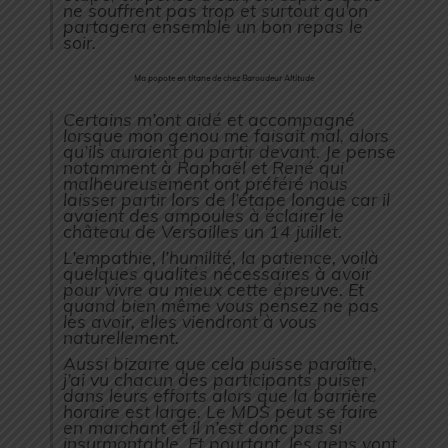
ne souffrent pas trop et surtout qu’on
partagera ensemble un bon repas le
soir.
Ma popote en titane de chez Baroudeur Altitude
Certains m’ont aidé et accompagné
lorsque mon genou me faisait mal, alors
qu’ils auraient pu partir devant. Je pense
notamment à Raphaël et René qui
malheureusement ont préféré nous
laisser partir lors de l’étape longue car il
avaient des ampoules à éclairer le
château de Versailles un 14 juillet.
L’empathie, l’humilité, la patience, voilà
quelques qualités nécessaires à avoir
pour vivre au mieux cette épreuve. Et
quand bien même vous pensez ne pas
les avoir, elles viendront à vous
naturellement.
Aussi bizarre que cela puisse paraître,
j’ai vu chacun des participants puiser
dans leurs efforts alors que la barrière
horaire est large. Le MDS peut se faire
en marchant et il n’est donc pas si
insurmontable. Et pourtant, les gens vont