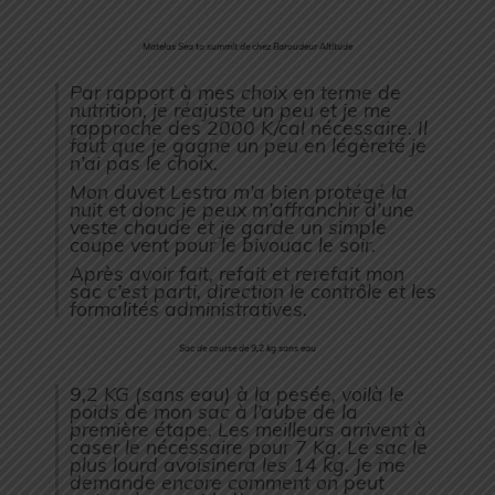
Matelas Sea to summit de chez Baroudeur Altitude
Par rapport à mes choix en terme de
nutrition, je réajuste un peu et je me
rapproche des 2000 K/cal nécessaire. Il
faut que je gagne un peu en légèreté je
n’ai pas le choix.
Mon duvet Lestra m’a bien protégé la
nuit et donc je peux m’affranchir d’une
veste chaude et je garde un simple
coupe vent pour le bivouac le soir.
Après avoir fait, refait et rerefait mon
sac c’est parti, direction le contrôle et les
formalités administratives.
Sac de course de 9,2 kg sans eau
9,2 KG (sans eau) à la pesée, voilà le
poids de mon sac à l’aube de la
première étape. Les meilleurs arrivent à
caser le nécessaire pour 7 Kg. Le sac le
plus lourd avoisinera les 14 kg. Je me
demande encore comment on peut