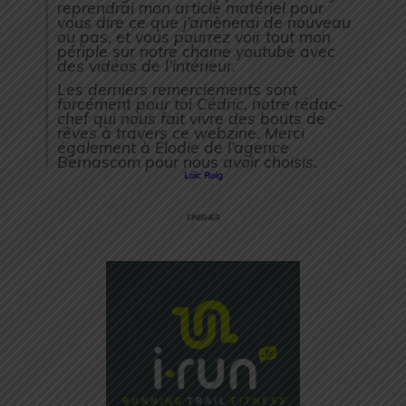
reprendrai mon article matériel pour
vous dire ce que j’amènerai de nouveau
ou pas, et vous pourrez voir tout mon
périple sur notre chaine youtube avec
des vidéos de l’intérieur.
Les derniers remerciements sont
forcément pour toi Cédric, notre rédac-
chef qui nous fait vivre des bouts de
rêves à travers ce webzine. Merci
également à Élodie de l’agence
Bernascom pour nous avoir choisis.
Loïc Roig
FINISHER