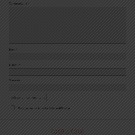
Commentaire
*
Nom
*
E-mail
*
Site web
Oui, ajoutez moi à votre liste de diffusion.