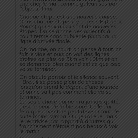
chercher le mal, comme galvanisés par
l’objectif final.
Chaque étape est une nouvelle course.
Dans chaque étape, il y a des CP (Check
Points) qui eux aussi sont de nouvelles
étapes. On se donne des objectifs à
court terme sans oublier le principal, la
ligne d’arrivée finale.
On marche, on court, on pense à tout, on
fait le vide et puis on voit des lignes
droites de plus de 5km voir 10km et on
se demande bien quand est ce que cela
va se terminer.
On discute parfois et le silence souvent.
Bref, il se passe plein de choses
lorsqu’on prend le départ d’une journée
et on ne sait pas comment elle va se
terminer.
La seule chose qui ne m’a jamais quitté,
c’est la peur de la blessure. Celle qui
fera que l’aventure peut devenir tout de
suite moins sympa. Oui je l’ai eue, mais
je relativise par rapport à d’autres qui
franchement n’étaient pas beaux à voir
le matin.