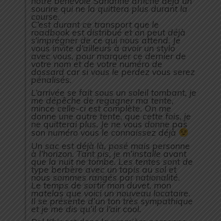
notre bénévole Sandrine affiche déjà un
sourire qui ne la quittera plus durant la
course.
C’est durant ce transport que le
roadbook est distribué et on peut déjà
s’imprégner de ce qui nous attend. Je
vous invite d’ailleurs à avoir un stylo
avec vous, pour marquer ce dernier de
votre nom et de votre numéro de
dossard car si vous le perdez vous serez
pénalisés.
L’arrivée se fait sous un soleil tombant, je
me dépêche de regagner ma tente,
mince celle-ci est complète. On me
donne une autre tente, que cette fois, je
ne quitterai plus. Je ne vous donne pas
son numéro vous le connaissez déjà
Un sac est déjà là, posé mais personne
à l’horizon. Tant pis, je m’installe avant
que la nuit ne tombe. Les tentes sont de
type berbère avec un tapis au sol et
nous sommes rangés par nationalité.
Le temps de sortir mon duvet, mon
matelas que voici un nouveau locataire.
Il se présente d’un ton très sympathique
et je me dis qu’il a l’air cool.