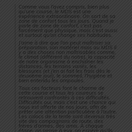
Comme vous l’avez compris, bien plus
qu’une course, le MDS est une
expérience extraordinaire. On sort de sa
zone de confort tous les jours. Quand je
parle de zone de confort, c’est pas
forcément que physique, mais c’est aussi
et surtout qu’on change ses habitudes.
J’aime à dire que l’on peut maîtriser sa
préparation, son matériel mais au MDS il
y a des choses non maîtrisables comme,
le climat (différent du notre), la capacité
de notre organisme à enchaîner les
distances, les terrains variés, les
blessures (et j’en ai fait les frais dès le
deuxième jour), le sommeil, l’hygiène et
bien entendu les ampoules.
Tous ces facteurs font le charme de
cette course et tous les coureurs se
retrouvent confrontés à ces difficultés.
Difficultés oui, mais c’est une chance qui
nous est offerte de nos jours, afin de
prêter une attention particulière à l’autre.
Les colocs de la tente sont devenus très
vite des compagnons de route, des
frères d’armes, des amis. À chaque
étape, on pense à eux, on espère qu’ils