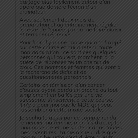
partage plus facilement autour d’un
apéro que derrière l’écran d’un
ordinateur.
Avec seulement deux mois de
préparation et un entrainement régulier
le reste de l’année, j’ai pu me faire plaisir
et terminer l’épreuve.
Pour finir, il y a une chose qui m’a frappé
sur cette course et qui a retenu toute
mon admiration : ce sont ces quelques
personnes qui courent, marchent, à la
quête de réponses tel un chemin de
croix. Ces hommes et femmes qui sont à
la recherche de défis et de
questionnements personnels.
Certains en rémission d’un cancer,
d’autres ayant perdu un proche ou tout
simplement emballés par une vie
stressante s’inscrivent à cette course.
Il n’y a pour moi que le MDS qui peut
rassembler à cette mixité sociale.
Je souhaite aussi par ce compte rendu
remercier ma femme, mon fils d’accepter
mon absence et me soutenir dans toutes
mes aventures. J’aimerais leur dire que
mon plus bel ultra c’est d’ être à leurs