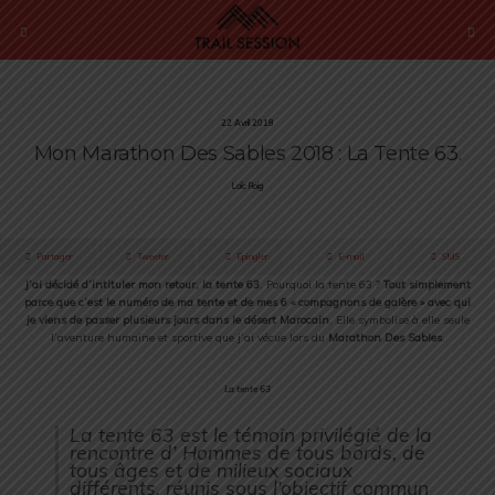
22 Avril 2018
Mon Marathon Des Sables 2018 : La Tente 63.
Loïc Roig
Partager
Tweeter
Épingler
E-mail
SMS
J’ai décidé d’intituler mon retour, la tente 63
. Pourquoi la tente 63 ?
Tout simplement
parce que c’est le numéro de ma tente et de mes 6 « compagnons de galère » avec qui
je viens de passer plusieurs jours dans le désert Marocain
. Elle symbolise à elle seule
l’aventure humaine et sportive que j’ai vécue lors du
Marathon Des Sables
.
La tente 63
La tente 63 est le témoin privilégié de la
rencontre d’ Hommes de tous bords, de
tous âges et de milieux sociaux
différents, réunis sous l’objectif commun