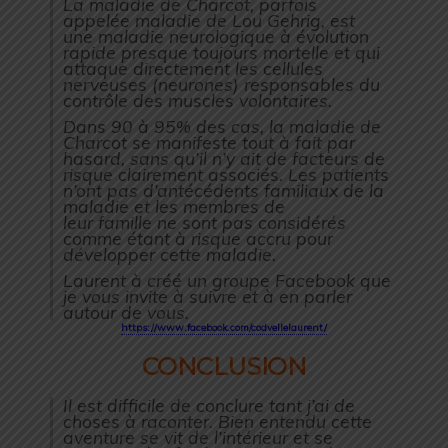
La maladie de Charcot, parfois
appelée maladie de Lou Gehrig, est
une maladie neurologique à évolution
rapide presque toujours mortelle et qui
attaque directement les cellules
nerveuses
(neurones)
responsables du
contrôle des muscles volontaires.
Dans 90 à 95% des cas, la maladie de
Charcot se manifeste tout à fait par
hasard, sans qu’il n’y ait de facteurs de
risque clairement associés. Les patients
n’ont pas d’antécédents familiaux de la
maladie et les membres de
leur famille ne sont pas considérés
comme étant à risque accru pour
développer cette maladie.
Laurent à créé un groupe Facebook que
je vous invite à suivre et à en parler
autour de vous.
https://www.facebook.com/codvellelaurent/
CONCLUSION
Il est difficile de conclure tant j’ai de
choses à raconter. Bien entendu cette
aventure se vit de l’intérieur et se