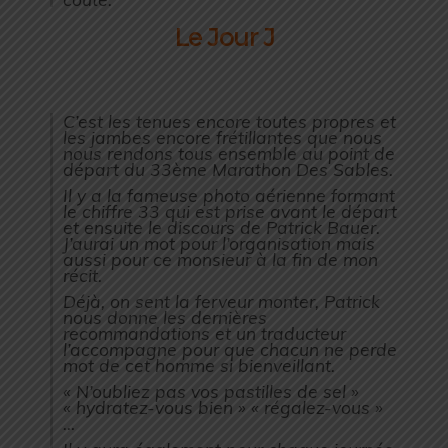
Le Jour J
C’est les tenues encore toutes propres et
les jambes encore frétillantes que nous
nous rendons tous ensemble au point de
départ du 33ème Marathon Des Sables.
Il y a la fameuse photo aérienne formant
le chiffre 33 qui est prise avant le départ
et ensuite le discours de Patrick Bauer.
J’aurai un mot pour l’organisation mais
aussi pour ce monsieur à la fin de mon
récit.
Déjà, on sent la ferveur monter, Patrick
nous donne les dernières
recommandations et un traducteur
l’accompagne pour que chacun ne perde
mot de cet homme si bienveillant.
« N’oubliez pas vos pastilles de sel »
« hydratez-vous bien » « régalez-vous »
…