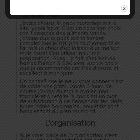
brûler de type Esbit afin de ne pas
manquer de faire chauffer de l’eau pour
vos futurs plats.
J’avais choisis le pack marathon sur le
site lyophilise.fr. C’est un excellent choix
car il propose des aliments variés.
J’avoue que le pack est tellement
complet que je n’ai pas tout emporté et
j’ai fais le choix d’en laisser à la maison
mais aussi d’en utiliser pour ma
préparation. Aussi, le fait d’utiliser les
barres Fuizion à 800 k/cal est un choix
que je recommande car très digeste et
excellent à mon goût.
Un conseil que je peux vous donner c’est
de varier vos plats. Après 3 jours de
course j’avais du mal a avaler mon
taboulé et à refaire je choisirai un plat
de substitution à ce dernier car les plats
types pâtes bolognaise, poulet/riz sont
bons et font du bien au moral.
L’organisation
Si je vous parle de l’organisation, c’est
qu’au prix de l’inscription qui est de