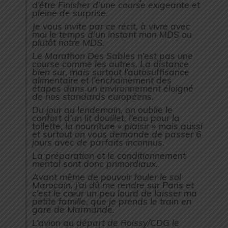
d’être Finisher d’une course exigeante et
pleine de surprise.
Je vous invite par ce récit, à vivre avec
moi le temps d’un instant mon MDS ou
plutôt notre MDS.
Le Marathon Des Sables n’est pas une
course comme les autres. La distance
bien sur, mais surtout l’autosuffisance
alimentaire et l’enchainement des
étapes dans un environnement éloigné
de nos standards européens.
Du jour au lendemain, on oublie le
confort d’un lit douillet, l’eau pour la
toilette, la nourriture « plaisir » mais aussi
et surtout on vous demande de passer 6
jours avec de parfaits inconnus.
La préparation et le conditionnement
mental sont donc primordiaux.
Avant même de pouvoir fouler le sol
Marocain, j’ai dû me rendre sur Paris et
c’est le cœur un peu lourd de laisser ma
petite famille, que je prends le train en
gare de Marmande.
L’avion au départ de Roissy/CDG le