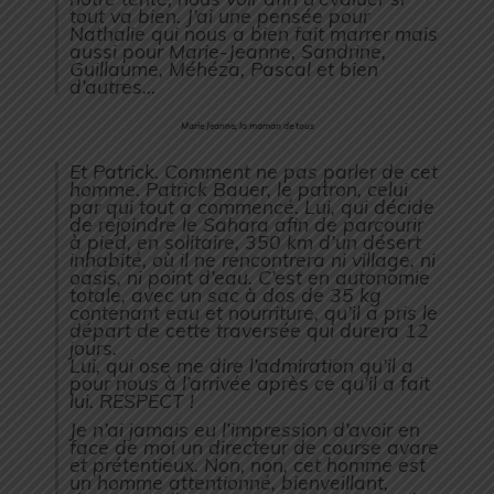
tout va bien. J’ai une pensée pour
Nathalie qui nous a bien fait marrer mais
aussi pour Marie-Jeanne, Sandrine,
Guillaume, Méhéza, Pascal et bien
d’autres…
Marie Jeanne, la maman de tous
Et Patrick. Comment ne pas parler de cet
homme. Patrick Bauer, le patron, celui
par qui tout a commencé. Lui, qui décide
de rejoindre le Sahara afin de parcourir
à pied, en solitaire, 350 km d’un désert
inhabité, où il ne rencontrera ni village, ni
oasis, ni point d’eau. C’est en autonomie
totale, avec un sac à dos de 35 kg
contenant eau et nourriture, qu’il a pris le
départ de cette traversée qui durera 12
jours.
Lui, qui ose me dire l’admiration qu’il a
pour nous à l’arrivée après ce qu’il a fait
lui. RESPECT !
Je n’ai jamais eu l’impression d’avoir en
face de moi un directeur de course avare
et prétentieux. Non, non, cet homme est
un homme attentionné, bienveillant,