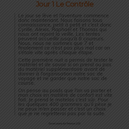
Jour 1 Le Contrôle
Le jour se lève et l’aventure commence
donc maintenant. Nous faisons tous
connaissance, petit à petit et c’est donc
Cyrille, Alexis, Raphaël et Thomas qui
nous ont rejoint la veille. Les tentes
peuvent accueillir jusqu’à 8 coureurs.
Nous, nous ne sommes que 7 et
finalement ce n’est pas plus mal car on
s’étale vite après chaque étape.
Cette première nuit a permis de tester le
matériel et de savoir si on prend ou pas
du matériel supplémentaire avant de
donner à l’organisation notre sac de
voyage et ne garder que notre sac de
course.
On pense au poids que l’on va porter et
mon choix en matière de confort est vite
fait. Je prend le matelas c’est sûr. Pour
les quelques 400 grammes qu’il pèse je
ne peux m’en passer et c’est un choix
que je ne regretterai pas par la suite.
Duvet Lestra Air Prenium 225