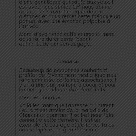
d’une gentillesse qui saute aux yeux. Il
est avec nous sur les CP, nous donne
des conseils avant chaque départ
d’étapes et nous remet cette médaille un
par un, avec une émotion palpable à
l’arrivée.
Merci d’avoir créé cette course et merci
de la faire durer dans l’esprit
authentique qui s’en dégage.
ASSOCIATION
Beaucoup de personnes souhaitent
profiter de l’évènement médiatique pour
faire connaitre certaines associations. Il
y en a une qui m’a tenu à coeur et pour
laquelle je souhaite dire deux mots.
Merci et courage.
Voilà les mots que j’adresse à Laurent.
Laurent est atteint de la maladie de
Charcot et pourtant il se bat pour faire
connaitre cette dernière. Il est un
exemple de courage et de force. Tu es
un exemple et un grand homme.