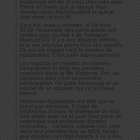
lendemain est tôt et c’est chez mes amis
Pierre et Gwen que je mange mon
dernier repas franchouillard et que je
dors dans un bon lit.
Ça y est, nous y sommes, le 06 avril
2018, l’ensemble des participants ont
rendez vous au hall 3 de l’aéroport
Roissy/CDG. Il y a des départs différés
et je me retrouve parmi tous ces sportifs.
Ce qui me frappe c’est le nombre de
nationalités. C’est juste impressionnant.
Les regards se croisent, les sourires
s’esquissent et déjà ma première
rencontre dans la file d’attente. Éric, un
canadien dont c’est sa première
participation. On parle beaucoup et on
essaie de se rassurer sur ce qui nous
attend.
J’entrevois également une tête qui ne
m’est pas inconnue. Il s’agit de
Gédiminas Grinius, le champion de trail.
Une photo avec lui et puis c’est parti, on
embarque tout en faisant d’autres
rencontres. Certains, comme moi, sont
dans leur première fois au MDS, tandis
que d’autres ont déjà franchi 3 ou 4 fois