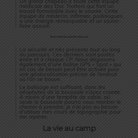
Un grand chapeau à toute cette équipe
médicale des Doc Trotters qui font un
travail formidable avec le sourire. Cette
équipe de médecin, infirmier, podologues
a une énergie remarquable et un savoir-
faire assuré.
Tente médicale spéciale ampoules
La sécurité et très présente tout au long
du parcours. Ces derniers sont postés
entre et à chaque CP. Nous disposons
également d’une balise GPS « Spot » qui
en cas de besoin peut être activée pour
une géolocalisation précise de l’endroit
où l’on se trouve.
Le balisage est suffisant, donc les
néophytes de la boussole n’ayez crainte.
À moins d’une tempête de sable, où
seule la boussole pourra vous montrer le
chemin à prendre, je n’ai pas eu besoin
d’utiliser mes cours de topographie pour
me repérer.
La vie au camp