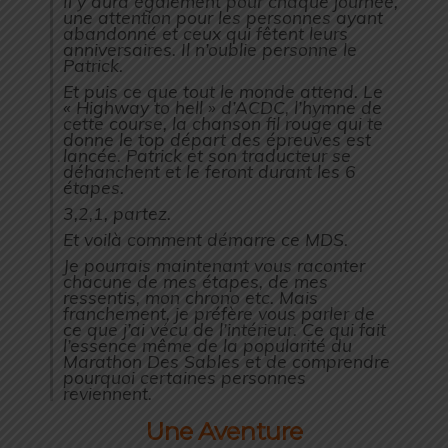
Il y aura également pour chaque journée,
une attention pour les personnes ayant
abandonné et ceux qui fêtent leurs
anniversaires. Il n’oublie personne le
Patrick.
Et puis ce que tout le monde attend. Le
« Highway to hell » d’ACDC, l’hymne de
cette course, la chanson fil rouge qui te
donne le top départ des épreuves est
lancée. Patrick et son traducteur se
déhanchent et le feront durant les 6
étapes.
3,2,1, partez.
Et voilà comment démarre ce MDS.
Je pourrais maintenant vous raconter
chacune de mes étapes, de mes
ressentis, mon chrono etc. Mais
franchement, je préfère vous parler de
ce que j’ai vécu de l’intérieur. Ce qui fait
l’essence même de la popularité du
Marathon Des Sables et de comprendre
pourquoi certaines personnes
reviennent.
Une Aventure