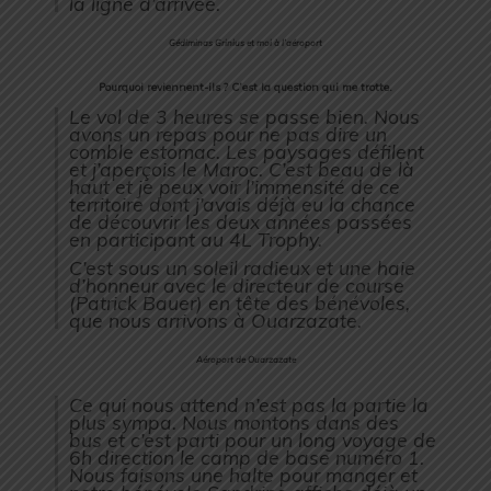
la ligne d’arrivée.
Gédiminas Grinius et moi à l’aéroport
Pourquoi reviennent-ils ? C’est la question qui me trotte.
Le vol de 3 heures se passe bien. Nous
avons un repas pour ne pas dire un
comble estomac. Les paysages défilent
et j’aperçois le Maroc. C’est beau de là
haut et je peux voir l’immensité de ce
territoire dont j’avais déjà eu la chance
de découvrir les deux années passées
en participant au 4L Trophy.
C’est sous un soleil radieux et une haie
d’honneur avec le directeur de course
(Patrick Bauer) en tête des bénévoles,
que nous arrivons à Ouarzazate.
Aéroport de Ouarzazate
Ce qui nous attend n’est pas la partie la
plus sympa. Nous montons dans des
bus et c’est parti pour un long voyage de
6h direction le camp de base numéro 1.
Nous faisons une halte pour manger et