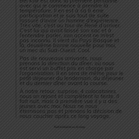
Bel Khir est donc la première personne
avec qui je commence à prendre la
température. Il en est à sa 6 ème
participation et je suis tout de suite
rassuré d’avoir un homme d’expérience.
Très vite, c’est au tour de René d’arriver.
C’est lui qui avait laissé son sac et à
l’entendre parler, son accent ne m’est
pas inconnu. Il vient du Pays Basque et
là, deuxième bonne nouvelle pour moi,
un mec du Sud-Ouest. Cool.
Pas de nouveaux arrivants, nous
prenons la direction du dîner, où nous
est servi un buffet pris en charge par
l’organisation. Il en sera de même pour le
petit déjeuner du lendemain, du déjeuner
et du dernier dîner avant la course.
À notre retour, surprise, 4 colocataires
nous on rejoint et complètent la tente. Il
fait nuit, mais à première vue il y a des
jeunes avec moi. Nous ne nous
éternisons pas et prenons la décision de
nous coucher après ce long voyage.
Nuit tombante sur le camp