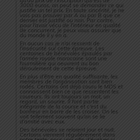
3000 euros, on peut se demander ce qui
justifie un tel prix. En toute sincérité, je ne
vais pas prouver par A ou par B que ce
dernier est justifié ou non. Par contre,
pour l’avoir vécu de l’intérieur en qualité
de concurrent, je peux vous assurer que
du monde il y en a.
En aucun cas je n’ai ressenti de
l’insécurité sur cette épreuve. Les
centaines de bénévoles épaulés par
l’armée royale marocaine sont une
fourmilière qui oeuvrent au bon
déroulement de cette épreuve.
En plus d’être en qualité suffisante, les
membres de l’organisation sont bien
rodés. Certains ont déjà couru le MDS et
connaissent bien ce que ressentent les
coureurs. Ils ont toujours un mot, un
regard, un sourire. Il font partie
intégrante de la course et c’est du
bonheur en barre de les croiser. On les
voit tellement souvent qu’on se lie
d’amitié avec eux.
Des bénévoles se relaient jour et nuit.
Certains viennent régulièrement dans
notre tente, nous voir afin d’évaluer si