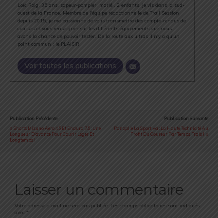
Loïc Roig, 35 ans, sapeur-pompier, marié , 2 enfants. Je vis dans la sud-
ouest de la France. Membre de l'équipe rédactionnelle de Trail Session
depuis 2015, je me passionne de vous transmettre des compte-rendus de
courses et vous renseigner sur les différents équipements que nous
avons la chance de pouvoir tester. De la route aux ultras il n'y a qu'un
point commun : le PLAISIR.
Voir toutes les publications
Publication Précédente
Publication Suivante
Shorts Mizuno Aero 4.5 Et Endura 7.5 : Une
Panoplie La Sportiva : La Haute Technicité Au
Longueur D'avance Pour Courir Léger Et
Profit Du Coureur Par Temps Frais !
Longtemps !
Laisser un commentaire
Votre adresse e-mail ne sera pas publiée.
Les champs obligatoires sont indiqués
avec
*