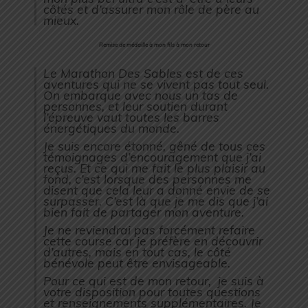
côtés et d’assurer mon rôle de père au
mieux.
Remise de médaille à mon fils à mon retour
Le Marathon Des Sables est de ces
aventures qui ne se vivent pas tout seul.
On embarque avec nous un tas de
personnes, et leur soutien durant
l’épreuve vaut toutes les barres
énergétiques du monde.
Je suis encore étonné, gêné de tous ces
témoignages d’encouragement que j’ai
reçus. Et ce qui me fait le plus plaisir au
fond, c’est lorsque des personnes me
disent que cela leur a donné envie de se
surpasser. C’est là que je me dis que j’ai
bien fait de partager mon aventure.
Je ne reviendrai pas forcément refaire
cette course car je préfère en découvrir
d’autres, mais en tout cas, le côté
bénévole peut être envisageable.
Pour ce qui est de mon retour, je suis à
votre disposition pour toutes questions
et renseignements supplémentaires. Je