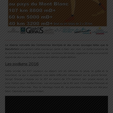
La réserve naturelle des Contamines Montjoie et des zones sauvages telles que le
Beaufortain
accueillent cette course qui porte si bien son nom. La taille humaine de
la manifestation et la sympathie des nombreux bénévoles apportent une convivialité
appréciée des coureurs qui reviennent édition après édition.
Les podiums 2016
Cette année, les 617 coureurs au départ ont dû affronter la pluie, la grêle et le
brouillard, ce qui a représenté une réelle difficulté notamment sur le grand format.
Sangé Sherpa s’impose sur la 107 en moins de 17h battant son propre record, et
Julia Fatton pour les féminines. Les vainqueurs de la 60 sont Christophe Polaszek et
Nathalie Le Flanchec. Pour la Montagn’hard 40, les premières marches ont été pour
Marc Clermidy et Juliane Wibert.