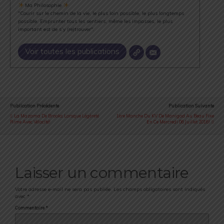
Ma Philosophie
"Courir sur le chemin de la vie, le plus loin possible, le plus longtemps
possible. Emprunter tous les sentiers, même les impasses, le plus
important est de s’y (re)trouver".
Voir toutes les publications
Publication Précédente
Publication Suivante
La Mazama De Brooks: Lorsque Légèreté
1ère Manche Du KV De Manigod Au Beau Fixe
Rime Avec Vélocité!
En Ce Mercredi 06 Juillet 2016!
Laisser un commentaire
Votre adresse e-mail ne sera pas publiée.
Les champs obligatoires sont indiqués
avec
*
Commentaire
*