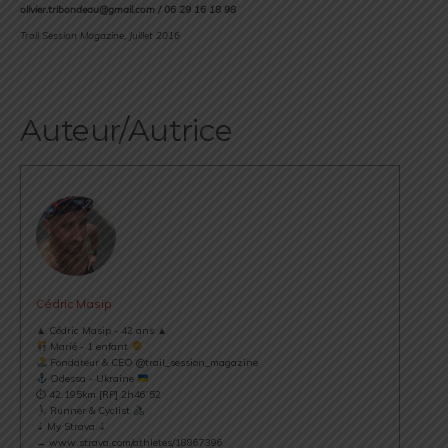
olivier.tribondeau@gmail.com / 06 29 16 18 98
Trail Session Magazine, Juillet 2016
Auteur/Autrice
Cédric Masip
▲ Cédric Masip - 42 ans ▲
Marié - 1 enfant
Fondateur & CEO @trail_session_magazine
Odessa - Ukraine
⏱ 42.195km [RP] 2h46’52
Runner & Cyclist
⇣ My Strava ⇣
→ www.strava.com/athletes/18867396