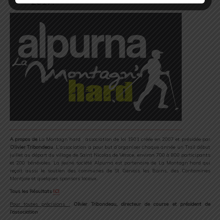
2017
.
A propos de
La Montagn’hard : association de loi 1901 créée en 2007 et présidée par
Olivier Tribondeau
. L’association a pour but d’organiser chaque année un Trail début
juillet au départ du village de Saint Nicolas de Véroce, environ 700 à 800 participants
et 200 bénévoles. La jeune société Alpurna est partenaire de La Montagn’hard qui
reçoit aussi le soutien des communes de St Gervais les Bains, des Contamines
Montjoie et quelques sponsors locaux.
Tous les Résultats
ICI
Pour toutes précisions :
Olivier Tribondeau, directeur de course et président de
l’association