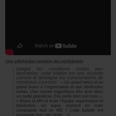
Une satisfaction unanime des participants
Malgré les conditions météo peu
favorables, cette édition est une réussite
comme le témoigne les commentaires de
nombreux coureurs :
«
Un grand merci et un
grand bravo à l’organisation et aux bénévoles
extras. Une course magnifique très dure dans
un cadre grandiose, Elle porte bien son nom. »,
« Bravo la MH et toute l’équipe organisation et
bénévoles. Un super moment en votre
compagnie tout ce WE ! Cette balade est
exigeante mais très belle… ».