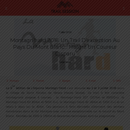
7 Juillet 2016
Montagn’hard 2016: Un Trail D’exception Au
Pays Du Mont Blanc… Malgré Un Coureur
Disparu
Cédric Masip
Partager
Tweeter
Épingler
E-mail
SMS
ème
La 8
édition de L’Alpurna Montagn’Hard
s’est déroulée
les 2 et 3 juillet 2016
dans
le village de Saint Nicolas de Véroce (Haute Savoie). Ce trail à fort caractère
montagnard propose 4 courses : la Montagn’hard 107 (107km et 8800D+), la
Montagn’hard 60 (60km et 5000 D+), la Montagn’Hard 40 (40km et 3200 D+) et un
relais à deux sur la 40km. Ces parcours à forts dénivelés sillonnent des sentiers
monotraces dans le Val Montjoie avec une vue exceptionnelle sur le massif du Mont
Blanc. Montées de 1000 à 1500m et descentes techniques sont au programme.