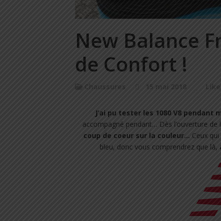
New Balance F
de Confort !
Chaussures
15 mai 2018
Like
J’ai pu tester les 1080 V8 pendant
accompagné pendant…
Dès l’ouverture de l
coup de coeur sur la couleur…
Ceux qui 
bleu, donc vous comprendrez que là,