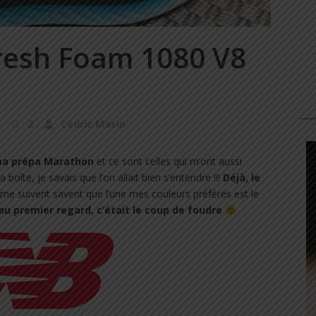
resh Foam 1080 V8
2
Cédric Masip
 ma prépa Marathon
et ce sont celles qui m’ont aussi
a boîte, je savais que l’on allait bien s’entendre !!!
Déjà, le
me suivent savent que l’une mes couleurs préférés est le
au premier regard, c’était le coup de foudre