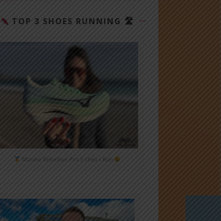
TOP 3 SHOES RUNNING 🛣
Mizuno Rebellion Pro 3 chez i-Run