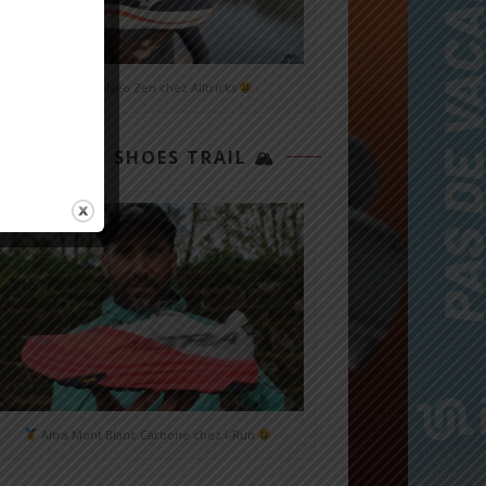
Mizuno Neo Zen chez Alltricks
TOP 3 SHOES TRAIL 🏔
Altra Mont Blanc Carbone chez i-Run