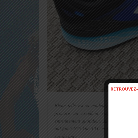
RETROUVEZ-
Bleue telle est sa couleur, bleu du ciel
procure un excellent confort. Un très
entrainement quotidien, ainsi que pour l
qui fait 74/75 kilo TTC et je trouve que je
sur du long.