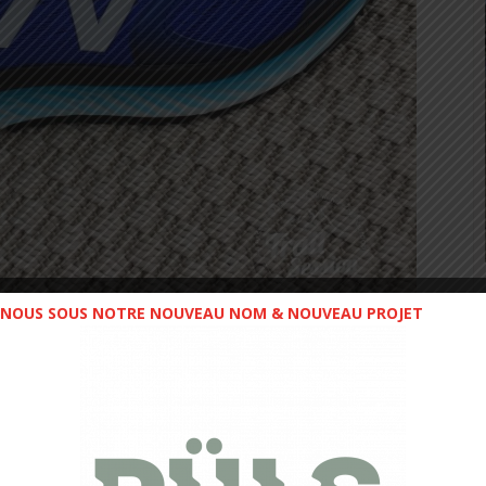
NOUS SOUS NOTRE NOUVEAU NOM & NOUVEAU PROJET
 du printemps !!! Bon sérieusement, c’est un modèle qui
 bon amorti, elle conviendra parfaitement pour vos
es Semi ou Marathon. Pour ma part je pèse 72 kilo HT ce
 suis à la limite, pour vraiment garder un amorti efficace