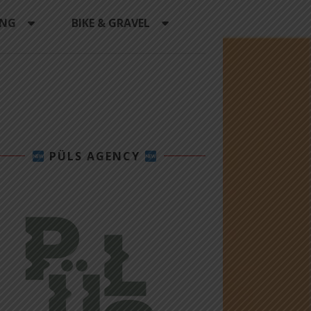
ING
BIKE & GRAVEL
PÜLS AGENCY