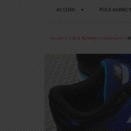
ACCUEIL
PÜLS AGENC
Accueil
»
Trail & Running
»
Chaussures
»
N