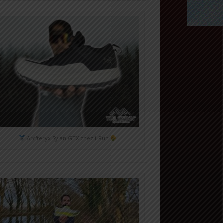
Arc'teryx Sylan GTX chez i-Run