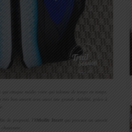
ée qui attaque médio voire qui talonne de temps en temps.
n très bon amorti avec aussi une grande stabilité, grâce à
e.
ite de propreté, l’
Otholite Insert
qui procure un amorti
a chaussure .