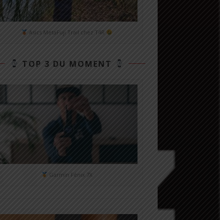
Asics MetaFuji Trail chez T4R
TOP 3 DU MOMENT
Garmin Fénix 7X