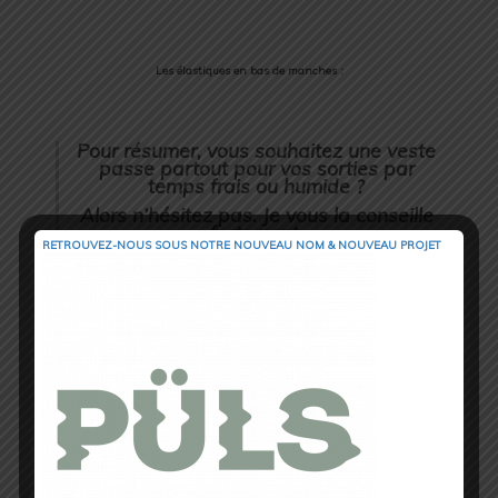
Les élastiques en bas de manches :
Pour résumer, vous souhaitez une veste
passe partout pour vos sorties par
temps frais ou humide ?
Alors n’hésitez pas. Je vous la conseille
fortement.
RETROUVEZ-NOUS SOUS NOTRE NOUVEAU NOM & NOUVEAU PROJET
Et pour faire les choses bien comme il
faut, elle est assortie au Hierro avec son
look tout en décalage « sobre et flashy »,
gris et orange.
Taille M POUR MES 1M83.