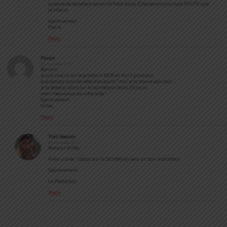
système de semelle à savoir la fresh foam. Elles seront plus typé ROUTE que
la Hierro.
sportivement
Pierre
Reply
Pavan
19 novembre 2017
Bonsoir,
je suis inscris sur le prochain MDS en Avril prochain.
que pensez vous de cette chaussure ? moi je la trouve pas mal …
je la testerai alors sur la saintélyon dans 15 jours
merci beaucoup de votre aide !
Sportivement
Gilles.
Reply
Trail Session
20 novembre 2017
Bonjour Gilles,
Allez-y avec ! L’essai sur la Saintélyon sera un bon indicateur.
Sportivement,
La Rédaction
Reply