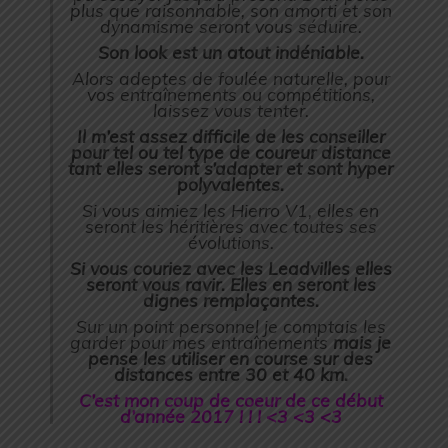
plus que raisonnable, son amorti et son
dynamisme seront vous séduire.
Son look est un atout indéniable.
Alors adeptes de foulée naturelle, pour
vos entraînements ou compétitions,
laissez vous tenter.
Il m’est assez difficile de les conseiller
pour tel ou tel type de coureur distance
tant elles seront s’adapter et sont hyper
polyvalentes.
Si vous aimiez les Hierro V1, elles en
seront les héritières avec toutes ses
évolutions.
Si vous couriez avec les Leadvilles elles
seront vous ravir. Elles en seront les
dignes remplaçantes.
Sur un point personnel je comptais les
garder pour mes entraînements
mais je
pense les utiliser en course sur des
distances entre 30 et 40 km.
C’est mon coup de coeur de ce début
d’année 2017 ! ! ! <3 <3 <3