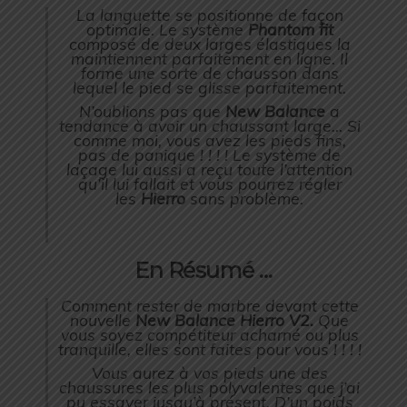
La languette se positionne de façon
optimale. Le système
Phantom fit
composé de deux larges élastiques la
maintiennent parfaitement en ligne. Il
forme une sorte de chausson dans
lequel le pied se glisse parfaitement.
N’oublions pas que
New Balance
a
tendance à avoir un chaussant large… Si
comme moi, vous avez les pieds fins,
pas de panique ! ! ! ! Le système de
laçage lui aussi a reçu toute l’attention
qu’il lui fallait et vous pourrez régler
les
Hierro
sans problème.
En Résumé …
Comment rester de marbre devant cette
nouvelle
New Balance Hierro V2.
Que
vous soyez compétiteur acharné ou plus
tranquille, elles sont faites pour vous ! ! ! !
Vous aurez à vos pieds une des
chaussures les plus polyvalentes que j’ai
pu essayer jusqu’à présent. D’un poids