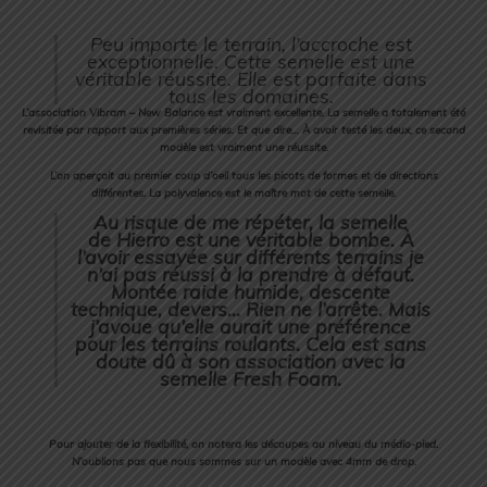
Peu importe le terrain, l’accroche est
exceptionnelle. Cette semelle est une
véritable réussite. Elle est parfaite dans
tous les domaines.
L’association Vibram – New Balance est vraiment excellente. La semelle a totalement été
revisitée par rapport aux premières séries. Et que dire… À avoir testé les deux, ce second
modèle est vraiment une réussite.
L’on aperçoit au premier coup d’oeil tous les picots de formes et de directions
différentes. La polyvalence est le maître mot de cette semelle.
Au risque de me répéter, la semelle
de Hierro est une véritable bombe. À
l’avoir essayée sur différents terrains je
n’ai pas réussi à la prendre à défaut.
Montée raide humide, descente
technique, devers… Rien ne l’arrête. Mais
j’avoue qu’elle aurait une préférence
pour les terrains roulants. Cela est sans
doute dû à son association avec la
semelle Fresh Foam.
Pour ajouter de la flexibilité, on notera les découpes au niveau du médio-pied.
N’oublions pas que nous sommes sur un modèle avec 4mm de drop.