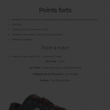
Points forts
Semelle Vibram qui aura une excellente accroche dans tous les domaines
Stabilité
Look et qualité vraiment au top
Système Fresh foam : amorti et dynamisme
Metalock système
Point à noter
Attention aux pieds fins : chaussant large
Son Drop :
4 mm
Son Poids :
285g (hommes) et 265g (femmes)
Catégorie de la Chaussure :
Universelle
Surface :
Tout Terrain/Trail