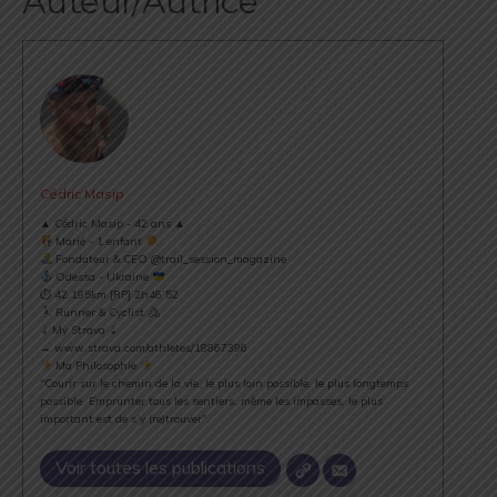
Auteur/Autrice
Cédric Masip
▲ Cédric Masip - 42 ans ▲
Marié - 1 enfant
Fondateur & CEO @trail_session_magazine
Odessa - Ukraine
⏱ 42.195km [RP] 2h46’52
Runner & Cyclist
⇣ My Strava ⇣
→ www.strava.com/athletes/18867396
Ma Philosophie
"Courir sur le chemin de la vie, le plus loin possible, le plus longtemps
possible. Emprunter tous les sentiers, même les impasses, le plus
important est de s’y (re)trouver".
Voir toutes les publications