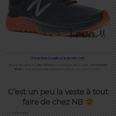
Prix de Vente Conseillé sur le site i-Run 140€
En plus des Hierro V2,
New Balance
m’a envoyé en test la veste «
Windcheater
Jacket »
. Quoi de mieux avec le temps des derniers jours pour la tester ?
C’est un peu la veste à tout
faire de chez NB
Imperméable