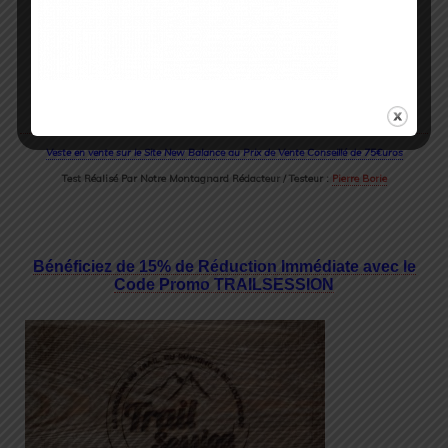
Veste en vente sur le Site New Balance au Prix de Vente Conseillé de 75€uros
Test Réalisé Par Notre Montagnard Rédacteur / Testeur :
Pierre Borie
Bénéficiez de 15% de Réduction Immédiate avec le
Code Promo TRAILSESSION