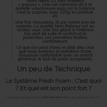
foam Hierro V2 sont vraiment
« grosses ». Cela est sûrement dû à la
semelle volumineuse mais sur la balance
c’est la surprise, avec 325g en pointure
45.
Une fois chaussées, là par contre pas de
surprise. La qualité New Balance est au
rendez vous. Une fois glissé à l’intérieur
l’on sent de suite le confort et la
protection. Les premières foulées
confirmeront.
Ce que l’on peut d’ores et déjà dire c’est
que nous sommes en présence d’une
chaussure confortable avec un amorti
généreux, le tout de poids acceptable.
Un peu de Technique
Le Système Fresh Foam : C’est quoi
? Et quel est son point fort ?
La semelle intermédiaire de la
Fresh foam Hierro V2
est sans doute son point fort.