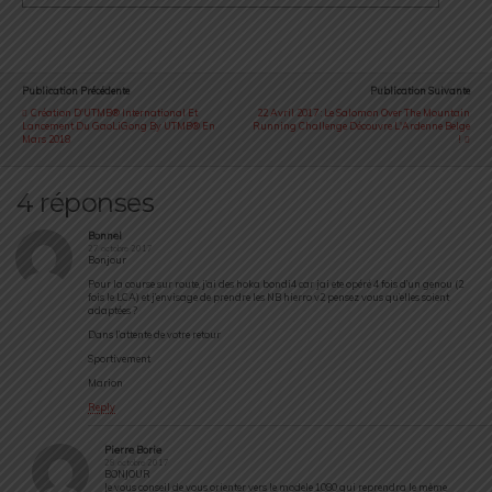
Publication Précédente
Publication Suivante
Création D'UTMB® International Et
22 Avril 2017 : Le Salomon Over The Mountain
Lancement Du GaoLiGong By UTMB® En
Running Challenge Découvre L'Ardenne Belge
Mars 2018
!
4 réponses
Bonnel
27 octobre 2017
Bonjour
Pour la course sur route, j’ai des hoka bondi4 car jai ete opéré 4 fois d’un genou (2
fois le LCA) et j’envisage de prendre les NB hierro v2 pensez vous qu’elles soient
adaptées ?
Dans l’attente de votre retour
Sportivement
Marion
Reply
Pierre Borie
28 octobre 2017
BONJOUR
Je vous conseil de vous orienter vers le modele 1080 qui reprendra le même