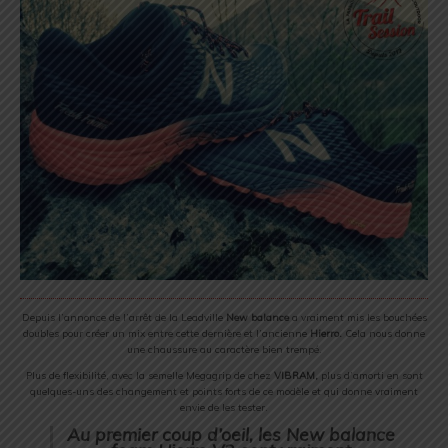
Depuis l’annonce de l’arrêt de la Leadville
New balance
a vraiment mis les bouchées
doubles pour créer un mix entre cette dernière et l’ancienne
Hierro.
Cela nous donne
une chaussure au caractère bien trempé.
Plus de flexibilité, avec la semelle Megagrip de chez
VIBRAM,
plus d’amorti en sont
quelques-uns des changement et points forts de ce modèle et qui donne vraiment
envie de les tester.
Au premier coup d’oeil, les New balance