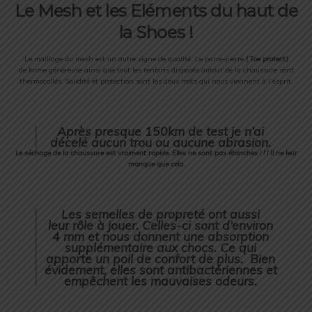
Le Mesh et les Eléments du haut de
la Shoes !
Le maillage du mesh est un autre signe de qualité. Le parre-pierre
(
Toe protect)
de forme généreuse ainsi que tout les renforts disposés autour de la chaussure sont
thermocollés. Solidité et protection sont les deux mots qui nous viennent à l’esprit.
Après presque 150km de test je n’ai
décelé aucun trou ou aucune abrasion.
Le séchage de la chaussure est vraiment rapide. Elles ne sont pas étanches ! ! ! Il ne leur
manque que cela.
Les semelles de propreté ont aussi
leur rôle à jouer. Celles-ci sont d’environ
4 mm et nous donnent une absorption
supplémentaire aux chocs. Ce qui
apporte un poil de confort de plus. Bien
évidement, elles sont antibactériennes et
empêchent les mauvaises odeurs.