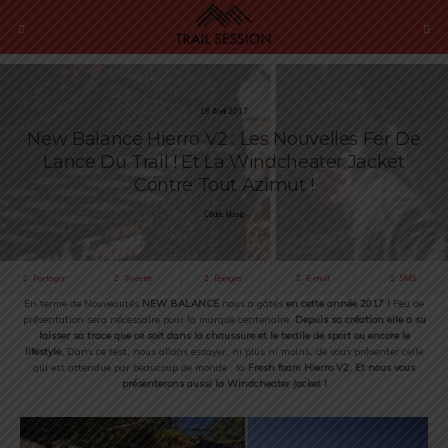
18 Avril 2017
New Balance Hierro V2 : Les Nouvelles Fer De
Lance Du Trail ! Et La Windcheater Jacket
Contre Tout Azimut !
Cédric Masip
Partager
Tweeter
Épingler
E-mail
SMS
En terme de Nouveautés
NEW BALANCE
nous a gâtés
en cette année 2017 !
Peu de
présentation sera nécessaire pour la marque centenaire.
Depuis sa création elle a su
laisser sa trace que ce soit dans la chaussure et le textile de sport ou encore le
lifestyle.
Dans ce test, nous allons essayer, ni plus ni moins, de vous présenter celle
qui est attendue par beaucoup de monde : la
Fresh foam Hierro V2. Et nous vous
présenterons aussi la Windcheater Jacket !