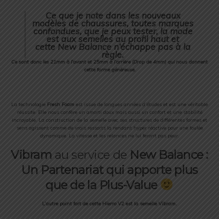
Ce que je note dans les nouveaux
modèles de chaussures, toutes marques
confondues, que je peux tester, la mode
est aux semelles au profil haut et
cette New Balance n’échappe pas à la
règle.
Ce sont donc les 21mm à l’avant et 25mm à l’arrière (Drop de 4mm) qui nous donnent
cette forme généreuse.
La technologie
Fresh Foam
est issue de longues années d’études et est une véritable
réussite. Elle nous confère un amorti doux mais aussi un confort et une stabilité
incroyable. La construction de la semelle avec ses structures de différentes formes et
sens agissent comme de vrais ressorts la rendant hyper réactive pour une foulée
dynamique. La vitesse et les relances ne lui feront pas peur.
Vibram
au service de
New Balance :
Un Partenariat qui apporte plus
que de la Plus-Value
L’autre point fort de cette Hierro V2 est la semelle Vibram.