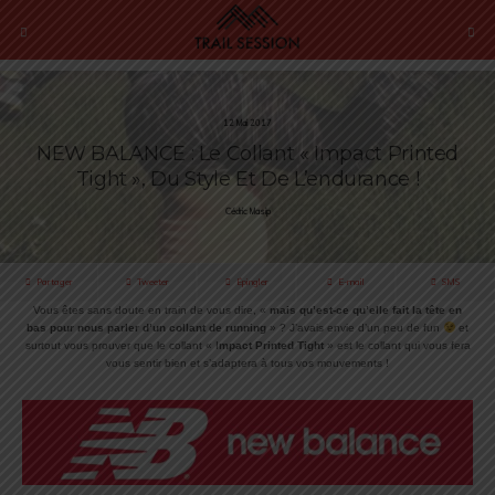
12 Mai 2017
NEW BALANCE : Le Collant « Impact Printed
Tight », Du Style Et De L’endurance !
Cédric Masip
Partager
Tweeter
Épingler
E-mail
SMS
Vous êtes sans doute en train de vous dire, «
mais qu’est-ce qu’elle fait la tête en
bas pour nous parler d’un collant de running
» ? J’avais envie d’un peu de fun
et
surtout vous prouver que le collant « I
mpact Printed Tight
» est le collant qui vous fera
vous sentir bien et s’adaptera à tous vos mouvements !