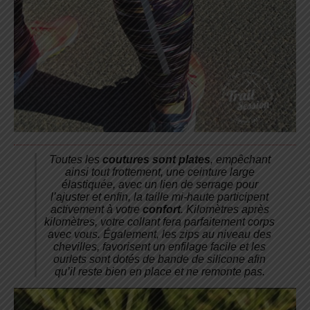
Toutes les
coutures sont plates
, empêchant
ainsi tout frottement, une ceinture large
élastiquée, avec un lien de serrage pour
l’ajuster et enfin, la taille mi-haute participent
activement à votre
confort
. Kilomètres après
kilomètres, votre collant fera parfaitement corps
avec vous. Également, les zips au niveau des
chevilles, favorisent un enfilage facile et les
ourlets sont dotés de bande de silicone afin
qu’il reste bien en place et ne remonte pas.