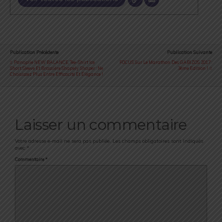
Publication Précédente
Publication Suivante
Panoplie NEW BALANCE, Tee-Shirt Ice
FOCUS Sur Le Marathon Des GABIZOS 2017 :
Short Sleeve Et Brassière Shapely Shaper : Ne
3ème Edition !
Choisissez Plus Entre Efficacité Et Élégance !
Laisser un commentaire
Votre adresse e-mail ne sera pas publiée.
Les champs obligatoires sont indiqués
avec
*
Commentaire
*