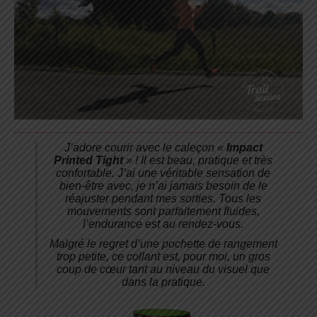
J’adore courir avec le caleçon «
Impact
Printed Tight
» ! Il est beau, pratique et très
confortable. J’ai une véritable sensation de
bien-être avec, je n’ai jamais besoin de le
réajuster pendant mes sorties. Tous les
mouvements sont parfaitement fluides,
l’endurance est au rendez-vous.
Malgré le regret d’une pochette de rangement
trop petite, ce collant est, pour moi, un gros
coup de cœur tant au niveau du visuel que
dans la pratique.