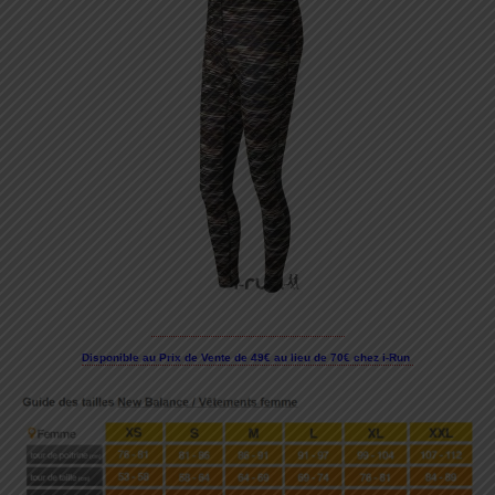
Disponible au Prix de Vente de 49€ au lieu de 70€ chez i-Run