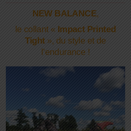
NEW BALANCE
,
le collant «
Impact Printed
Tight
», du style et de
l’endurance !