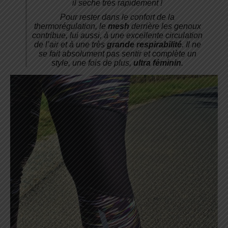
il sèche très rapidement !
Pour rester dans le confort de la
thermorégulation, le
mesh
derrière les genoux
contribue, lui aussi, à une excellente circulation
de l’air et à une très
grande respirabilité
. Il ne
se fait absolument pas sentir et complète un
style, une fois de plus,
ultra féminin
.