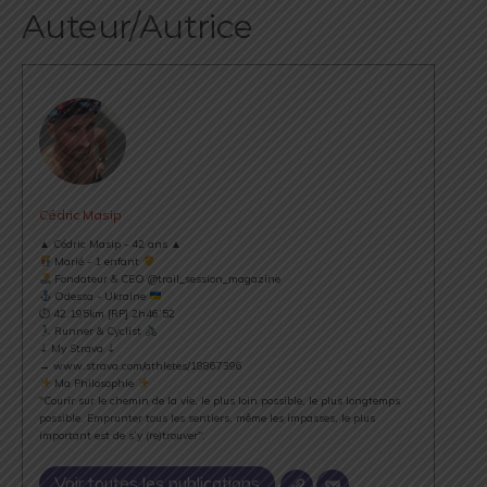
Auteur/Autrice
Cédric Masip
▲ Cédric Masip - 42 ans ▲
Marié - 1 enfant
Fondateur & CEO @trail_session_magazine
Odessa - Ukraine
⏱ 42.195km [RP] 2h46’52
Runner & Cyclist
⇣ My Strava ⇣
→ www.strava.com/athletes/18867396
Ma Philosophie
"Courir sur le chemin de la vie, le plus loin possible, le plus longtemps
possible. Emprunter tous les sentiers, même les impasses, le plus
important est de s’y (re)trouver".
Voir toutes les publications