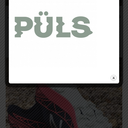
Je me sens libre et légère. Immédiatement, 2 points forts
sont une évidence : amorti et légèreté. La
technologie
REVlite
allie confort et légèreté avec
30% de poids en
moins
tout en garantissant une efficacité équivalente !
Aucune sensation de lourdeur au pied, je foule les
sentiers, les chemins, les obstacles ne sont qu’une
formalité. Rien ne semble être un frein.