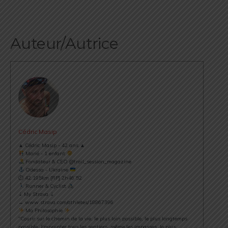
Auteur/Autrice
Cédric Masip
▲ Cédric Masip - 42 ans ▲
Marié - 1 enfant
Fondateur & CEO @trail_session_magazine
Odessa - Ukraine
⏱ 42.195km [RP] 2h46’52
Runner & Cyclist
⇣ My Strava ⇣
→ www.strava.com/athletes/18867396
Ma Philosophie
"Courir sur le chemin de la vie, le plus loin possible, le plus longtemps
possible. Emprunter tous les sentiers, même les impasses, le plus