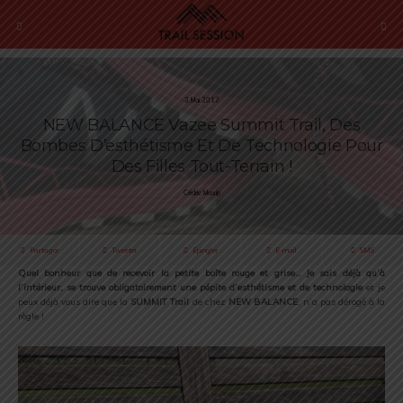
3 Mai 2017
NEW BALANCE Vazee Summit Trail, Des
Bombes D’esthétisme Et De Technologie Pour
Des Filles Tout-Terrain !
Cédric Masip
Partager
Tweeter
Épingler
E-mail
SMS
Quel bonheur que de recevoir la petite boîte rouge et grise… Je sais déjà qu’à
l’intérieur, se trouve obligatoirement une pépite d’esthétisme et de technologie
et je
peux déjà vous dire que la
SUMMIT Trail
de chez
NEW BALANCE
, n’a pas dérogé à la
règle !