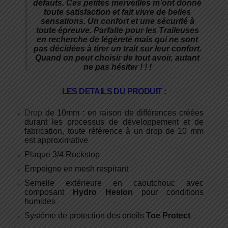
défauts. Ces petites merveilles m’ont donné
toute satisfaction et fait vivre de belles
sensations. Un confort et une sécurité à
toute épreuve. Parfaite pour les Traileuses
en recherche de légèreté mais qui ne sont
pas décidées à tirer un trait sur leur confort.
Quand on peut choisir de tout avoir, autant
ne pas hésiter ! ! !
LES DETAILS DU PRODUIT :
Drop
de 10mm : en raison de différences créées
durant les processus de développement et de
fabrication, toute référence à un drop de 10 mm
est approximative
Plaque 3/4 Rockstop
Empeigne en mesh respirant
Semelle extérieure en caoutchouc avec
composant
Hydro Hesion
pour conditions
humides
Système de protection des orteils
Toe Protect