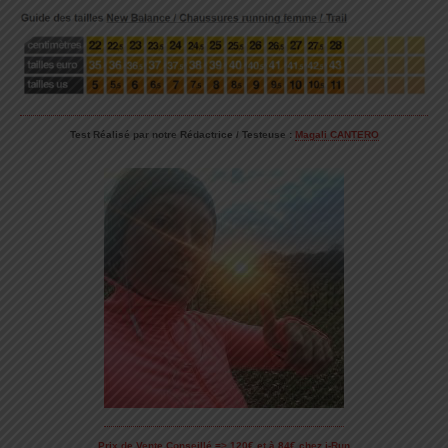
Test Réalisé par notre Rédactrice / Testeuse :
Magali CANTERO
Prix de Vente Conseillé => 120€ et à 84€ chez i-Run