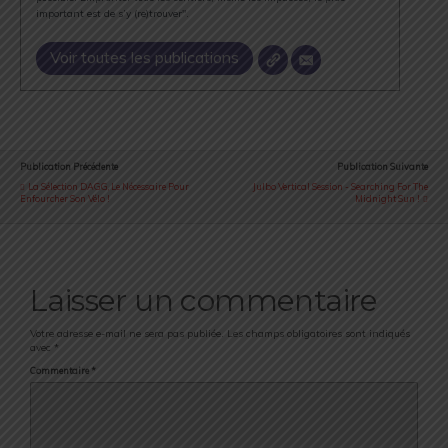
important est de s’y (re)trouver".
Voir toutes les publications
Publication Précédente
Publication Suivante
La Sélection DAGG, Le Nécessaire Pour
Julbo Vertical Session - Searching For The
Enfourcher Son Vélo !
Midnight Sun !
Laisser un commentaire
Votre adresse e-mail ne sera pas publiée.
Les champs obligatoires sont indiqués
avec
*
Commentaire
*