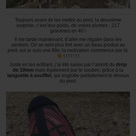
Toujours avant de les mettre au pied, la deuxième
surprise, c’est leur poids, de vraies plumes : 217
grammes en 40 !
Il me tarde maintenant, d’aller me régaler dans les
sentiers. On se sent plus fort avec un beau produit au
pied, oui je suis une fille, la motivation commence par là
! ! ! ! ! ! !
Juste en les enfilant, j’ai été saisie par l’amorti du
drop
de 10mm
mais également par le soutien, grâce à la
languette à soufflet
, qui englobe parfaitement le dessus
du pied.