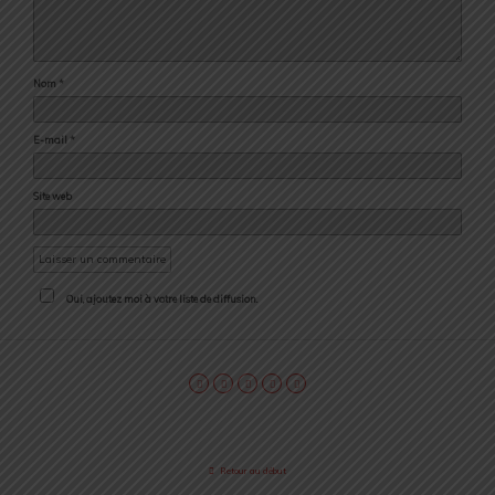
Nom
*
E-mail
*
Site web
Oui, ajoutez moi à votre liste de diffusion.
Retour au début