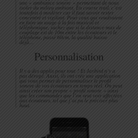
une « ambiance sonore » permettant de nous
isoler du milieu ambiant. En course trail, c’est
toutefois à modérer car il faut savoir rester
concentré et vigilant. Pour ceux qui voudraient
en faire un usage à la fois musical et
téléphonique, sachez que si la distance max de
couplage est de 10m entre les écouteurs et le
téléphone, passé 60cm, la qualité baisse
déjà…
Personnalisation
Il y a des applis pour tout ! Et Jaybird n’y a
pas dérogé. Aussi, ils ont crée une application
qui vous permet de personnaliser le profil
sonore de vos écouteurs en temps réel. On peut
ainsi créer son propre « profil sonore » ainsi
que les commandes que l’on veut voir affectées
aux écouteurs, tel que j’ai pu le préciser plus
haut.