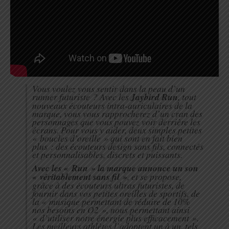
Vous voulez vous sentir dans la peau d’un
runner futuriste ? Avec les
Jaybird Run
, tout
nouveaux écouteurs intra-auriculaires de la
marque, vous vous rapprocherez d’un cran des
personnages que vous pouvez voir derrière les
écrans. Pour vous y aider, deux simples petites
« boucles d’oreille » qui sont en fait bien
plus : des écouteurs design sans fils, connectés
et personnalisables, discrets et puissants.
Avec les « Run » la marque annonce un son
« véritablement sans fil »
, et se propose,
grâce à des écouteurs ultras futuristes, de
fournir dans vos petites oreilles de sportifs, de
la « musique permettant de réduire de 10%
nos besoins en O2 », nous permettant ainsi
« d’utiliser notre énergie plus efficacement ».
Les meilleurs athlètes l’adoptent un à un, tels