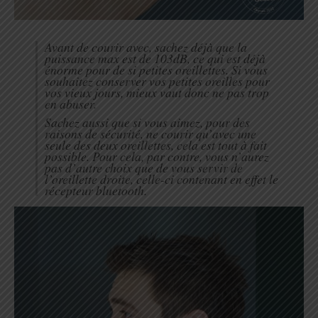
Avant de courir avec, sachez déjà que la
puissance max est de 103dB, ce qui est déjà
énorme pour de si petites oreillettes. Si vous
souhaitez conserver vos petites oreilles pour
vos vieux jours, mieux vaut donc ne pas trop
en abuser.
Sachez aussi que si vous aimez, pour des
raisons de sécurité, ne courir qu’avec une
seule des deux oreillettes, cela est tout à fait
possible. Pour cela, par contre, vous n’aurez
pas d’autre choix que de vous servir de
l’oreillette droite, celle-ci contenant en effet le
récepteur bluetooth.