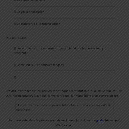
La personnalisation
La résistance à la transpiration
On a moins aimé :
Les écouteurs qui ne tiennent pas si bien dans les descentes qui
secouent
Le confort sur les périodes longues
Les arguments marketing pseudo scientifiques certifiant que la musique réduisait de
10% nos besoins en O2, nous permettait d’utiliser notre énergie plus efficacement
La qualité « mains libres uniquement fiables dans les endroits peu fréquentés et
peu bruyants
Pour vous aider dans la prise en main de vos futures Jaybird, voici le
guide
, très complet,
d’utilisation.