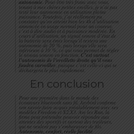
autonomie
. Pour être très franc avec vous,
tenant à mes chères petites oreilles, je n’ai pas
testé leur autonomie en utilisation pleine
puissance. Toutefois, j’ai réellement pu
constater qu’on atteint bien les 4h d’utilisation
annoncée en usage normal pour un coureur,
c’est à dire audio et à puissance modérée. En
cours d’utilisation, un signal sonore d’état de
la batterie sera émis lorsqu’il restera une
autonomie de 20 %, puis lorsqu’elle sera
inférieure à 10 %, ce qui vous permet de régler
le niveau sonore en fonction.
C’est surtout
l’autonomie de l’oreillette droite qu’il vous
faudra surveiller
, puisque c’est celle-ci qui se
déchargera le plus rapidement.
En conclusion
Pour une première dans le monde des
écouteurs bluetooth sans fil, Jaybird confirme
son savoir-faire acquis préalablement avec ses
modèles Freedom et X2,X3. Ave les Run, la
firme peut prétendre pouvoir répondre aux
attentes des sportifs et surtout des traileurs,
qui ne veulent pas s’embarasser de fils.
Autonomie, confort, réelle facilité