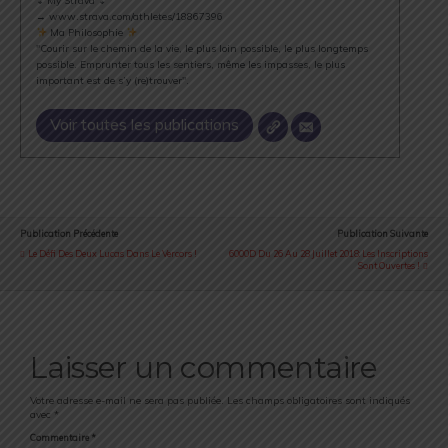
⇣ My Strava ⇣
→ www.strava.com/athletes/18867396
Ma Philosophie
"Courir sur le chemin de la vie, le plus loin possible, le plus longtemps
possible. Emprunter tous les sentiers, même les impasses, le plus
important est de s’y (re)trouver".
Voir toutes les publications
Publication Précédente
Publication Suivante
Le Défi Des Deux Lucas Dans Le Vercors !
6000D Du 26 Au 28 Juillet 2018: Les Inscriptions
Sont Ouvertes !
Laisser un commentaire
Votre adresse e-mail ne sera pas publiée.
Les champs obligatoires sont indiqués
avec
*
Commentaire
*