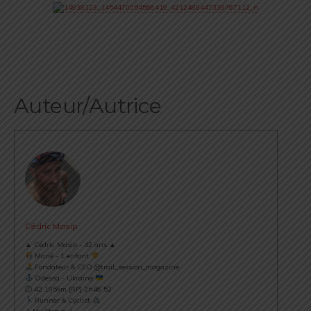
Auteur/Autrice
Cédric Masip
▲ Cédric Masip - 42 ans ▲
Marié - 1 enfant
Fondateur & CEO @trail_session_magazine
Odessa - Ukraine
⏱ 42.195km [RP] 2h46’52
Runner & Cyclist