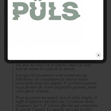
Les écouteurs se connectent uniquement via
une connexion Bluetooth 4.1.
L’appairage se
fait très rapidement
et généralement sans
souci dès qu’on les a sélectionnés dans la liste
des appareils Bluetooth de son smartphone.
Les deux écouteurs se connectent ensuite entre
eux, l’écouteur droit faisant office d’écouteur
principal. Sur ce point, en revanche,
il est
possible que la connexion se perdre entre les
deux écouteurs
, notamment en zone où les
fréquences sont parasitées par de nombreux
autres appareils (tram, métro et, plus
généralement, la ville). En sortie trail ou chez
soi, pas de souci en revanche, mais ça vaut
tout de même le coup de le savoir.
Lorsque les écouteurs sont connectés au
téléphone, ils constituent la source audio
principale pour les appels. C’est bon à savoir,
et ça permet de rester joignable partout, pour
ceux qui le veulent….
Pour accepter un appel, rien de plus simple, il
suffit d’appuyer une fois sur l’écouteur droit
(toujours lui !). C’est en effet lui qui concentre
le son de l’appel. Le gauche servant à créer