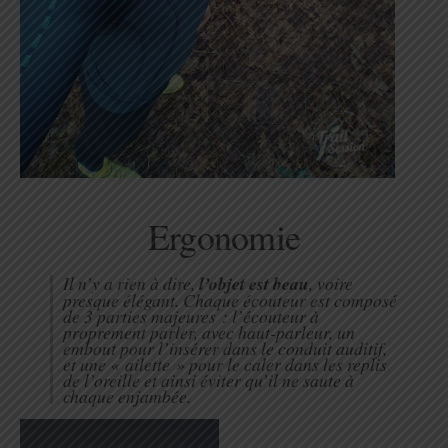
Ergonomie
Il n’y a rien à dire,
l’objet est beau
, voire
presque élégant. Chaque écouteur est composé
de 3 parties majeures : l’écouteur à
proprement parler, avec haut-parleur, un
embout pour l’insérer dans le conduit auditif,
et une « ailette » pour le caler dans les replis
de l’oreille et ainsi éviter qu’il ne saute à
chaque enjambée.