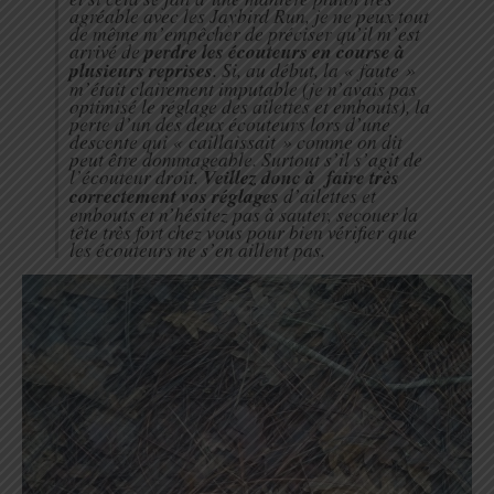
agréable avec les Jaybird Run, je ne peux tout
de même m’empêcher de préciser qu’il m’est
arrivé de
perdre les écouteurs en course à
plusieurs reprises
. Si, au début, la « faute »
m’était clairement imputable (je n’avais pas
optimisé le réglage des ailettes et embouts), la
perte d’un des deux écouteurs lors d’une
descente qui « caillaissait » comme on dit
peut être dommageable. Surtout s’il s’agit de
l’écouteur droit.
Veillez donc à faire très
correctement vos réglages
d’ailettes et
embouts et n’hésitez pas à sauter, secouer la
tête très fort chez vous pour bien vérifier que
les écouteurs ne s’en aillent pas.