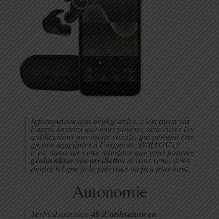
Informations non négligeables, c’est aussi via
l’appli Jaybird que vous pourrez désactiver les
notifications par invite vocale, qui peuvent être
un peu agaçantes à l’usage et, SURTOUT!
c’est aussi sur cette interface que vous pourrez
géolocaliser vos oreillettes
si vous venez à les
perdre tel que je le précisais un peu plus haut.
Autonomie
Jaybird annonce
4h d’utilisation en