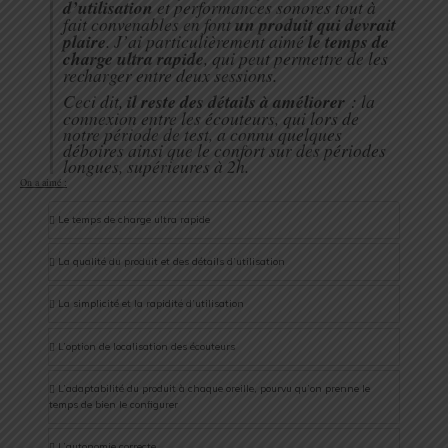
d’utilisation
et performances sonores tout à
fait convenables en font
un produit qui devrait
plaire
. J’ai particulièrement aimé
le temps de
charge ultra rapide
, qui peut permettre de les
recharger entre deux sessions.
Ceci dit,
il reste des détails à améliorer
: la
connexion entre les écouteurs, qui lors de
notre période de test, a connu quelques
déboires ainsi que le confort sur des périodes
longues, supérieures à 2h.
On a aimé :
Le temps de charge ultra rapide
La qualité du produit et des détails d’utilisation
La simplicité et la rapidité d’utilisation
L’option de localisation des écouteurs
L’adaptabilité du produit à chaque oreille, pourvu qu’on prenne le
temps de bien le configurer
L’autonomie correcte