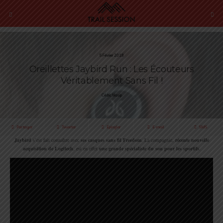
5 Février 2018
Oreillettes Jaybird Run : Les Écouteurs
Véritablement Sans Fil !
Cédric Masip
Partager
Tweeter
Épingler
E-mail
SMS
Jaybird
s’est fait connaître avec
ses casques sans fil Freedom
. La compagnie,
récente nouvelle
acquisition de Logitech
, est en effet
une grande spécialiste du son pour les sportifs
.