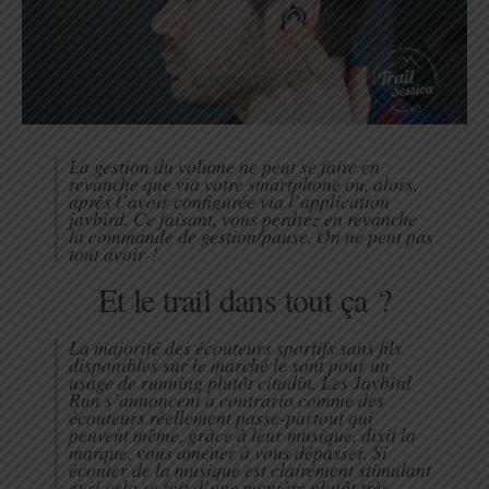
La gestion du volume ne peut se faire en
revanche que via votre smartphone ou, alors,
après l’avoir configurée via l’application
jaybird. Ce faisant, vous perdrez en revanche
la commande de gestion/pause. On ne peut pas
tout avoir !
Et le trail dans tout ça ?
La majorité des écouteurs sportifs sans fils
disponibles sur le marché le sont pour un
usage de running plutôt citadin. Les Jaybird
Run s’annoncent a contrario comme des
écouteurs réellement passe-partout qui
peuvent même, grâce à leur musique, dixit la
marque, vous amener à vous dépasser. Si
écouter de la musique est clairement stimulant
et si cela se fait d’une manière plutôt très