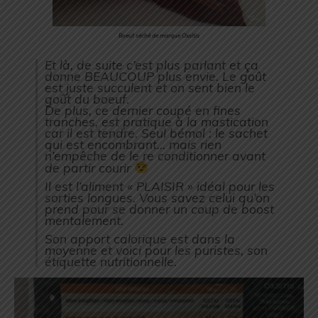
Boeuf séché de marque Oxsitis
Et là, de suite c’est plus parlant et ça
donne BEAUCOUP plus envie. Le goût
est juste succulent et on sent bien le
goût du boeuf.
De plus, ce dernier coupé en fines
tranches, est pratique à la mastication
car il est tendre. Seul bémol : le sachet
qui est encombrant… mais rien
n’empêche de le re conditionner avant
de partir courir
Il est l’aliment « PLAISIR » idéal pour les
sorties longues. Vous savez celui qu’on
prend pour se donner un coup de boost
mentalement.
Son apport calorique est dans la
moyenne et voici pour les puristes, son
étiquette nutritionnelle.