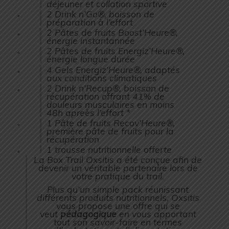
déjeuner et collation sportive
2 Drink n’Go®, boisson de
préparation à l’effort
2 Pâtes de fruits Boost’Heure®,
énergie instantannée
2 Pâtes de fruits Energiz’Heure®,
énergie longue durée
4 Gels Energiz’Heure®, adaptés
aux conditions climatiques
2 Drink n’Recup®, boisson de
récupération offrant 41% de
douleurs musculaires en moins
48h apreès l’effort *
1 Pâte de fruits Recov’Heure®,
première pâte de fruits pour la
récupération
1 trousse nutritionnelle offerte
La Box Trail Oxsitis a été conçue afin de
devenir un véritable partenaire lors de
votre pratique du trail.
Plus qu’un simple pack réunissant
différents produits nutritionnels, Oxsitis
vous propose une offre qui se
veut
pédagogique
en vous apportant
tout son savoir-faire en termes