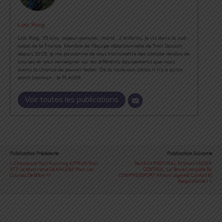
Loïc Roig
Loïc Roig, 35 ans, sapeur-pompier, marié , 2 enfants. Je vis dans la sud-
ouest de la France. Membre de l'équipe rédactionnelle de Trail Session
depuis 2015, je me passionne de vous transmettre des compte-rendus de
courses et vous renseigner sur les différents équipements que nous
avons la chance de pouvoir tester. De la route aux ultras il n'y a qu'un
point commun : le PLAISIR.
Voir toutes les publications
Publication Précédente
Publication Suivante
Chaussure Trail Running KIPRUN Trail
Tee Shirt POSTURAL Et Short UNDER
XT7 : Le Must Have De KALENJI Pour Les
CONTROL : La Tenue Complète By
Courses De 80km !!!
COMPRESSPORT Alliant Légèreté, Confort Et
Respirabilité !