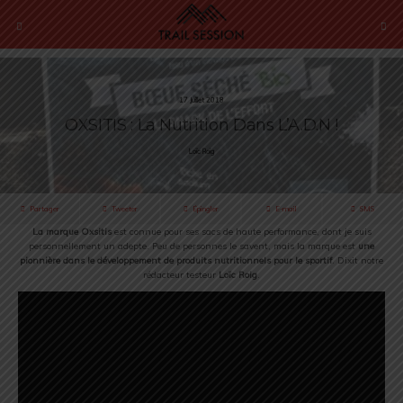
17 Juillet 2018
OXSITIS : La Nutrition Dans L’A.D.N !
Loïc Roig
Partager
Tweeter
Épingler
E-mail
SMS
La marque Oxsitis
est connue pour ses sacs de haute performance, dont je suis
personnellement un adepte. Peu de personnes le savent, mais la marque est
une
pionnière dans le développement de produits nutritionnels pour le sportif
. Dixit notre
rédacteur testeur
Loïc Roig
.