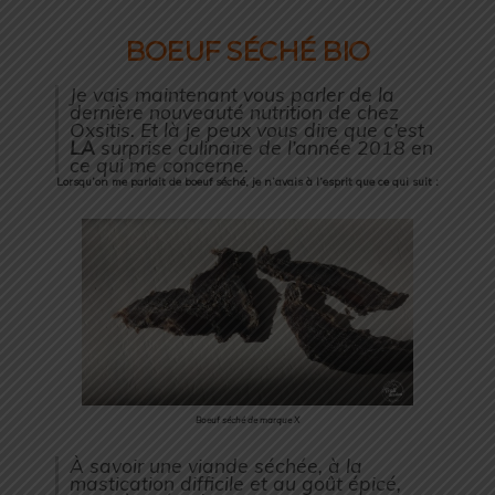
BOEUF SÉCHÉ BIO
Je vais maintenant vous parler de la
dernière nouveauté nutrition de chez
Oxsitis. Et là je peux vous dire que c’est
LA
surprise culinaire de l’année 2018 en
ce qui me concerne.
Lorsqu’on me parlait de boeuf séché, je n’avais à l’esprit que ce qui suit :
Boeuf séché de marque X
À savoir une viande séchée, à la
mastication difficile et au goût épicé,