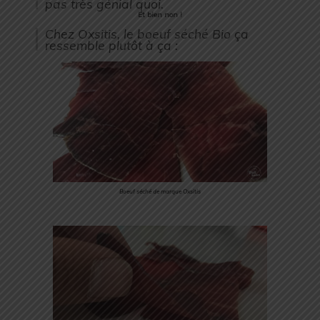
pas très génial quoi.
Et bien non !
Chez Oxsitis, le boeuf séché Bio ça
ressemble plutôt à ça :
Boeuf séché de marque Oxsitis