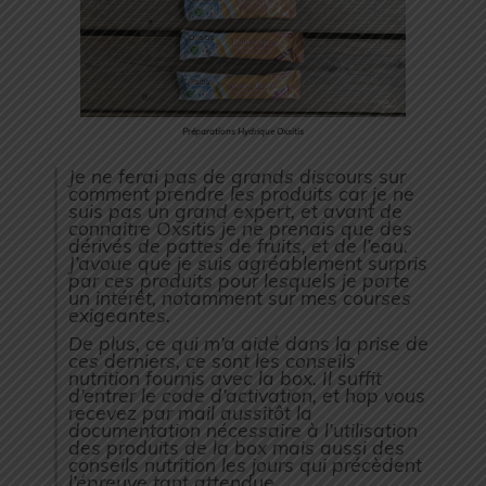
Préparations Hydrique Oxsitis
Je ne ferai pas de grands discours sur
comment prendre les produits car je ne
suis pas un grand expert, et avant de
connaitre Oxsitis je ne prenais que des
dérivés de pattes de fruits, et de l’eau.
J’avoue que je suis agréablement surpris
par ces produits pour lesquels je porte
un intérêt, notamment sur mes courses
exigeantes.
De plus, ce qui m’a aidé dans la prise de
ces derniers, ce sont les conseils
nutrition fournis avec la box. Il suffit
d’entrer le code d’activation, et hop vous
recevez par mail aussitôt la
documentation nécessaire à l’utilisation
des produits de la box mais aussi des
conseils nutrition les jours qui précèdent
l’épreuve tant attendue.