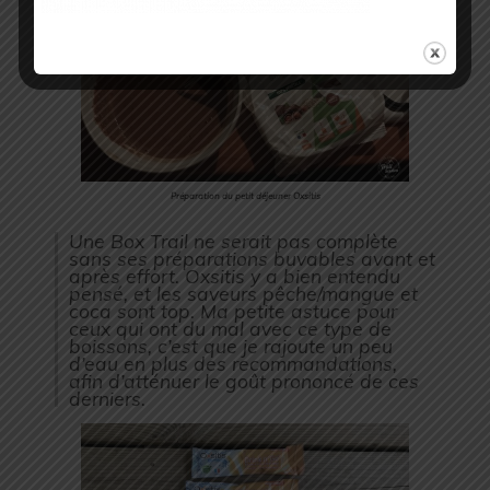
Préparation du petit déjeuner Oxsitis
Une Box Trail ne serait pas complète
sans ses préparations buvables avant et
après effort. Oxsitis y a bien entendu
pensé, et les saveurs pêche/mangue et
coca sont top. Ma petite astuce pour
ceux qui ont du mal avec ce type de
boissons, c’est que je rajoute un peu
d’eau en plus des recommandations,
afin d’atténuer le goût prononcé de ces
derniers.