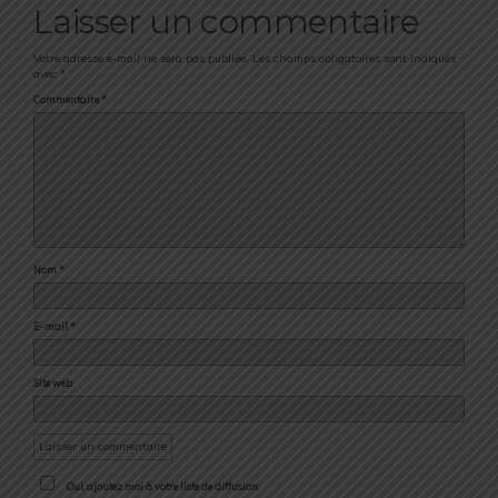
Laisser un commentaire
Votre adresse e-mail ne sera pas publiée.
Les champs obligatoires sont indiqués
avec
*
Commentaire
*
Nom
*
E-mail
*
Site web
Oui, ajoutez moi à votre liste de diffusion.