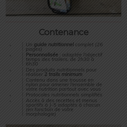
Contenance
Un
guide nutritionnel
complet (26
pages)
Personnalisée
: adaptée l’objectif
temps des trailers, de 2h30 à
6h30
Des produits nutritionnels pour
réaliser
2 trails minimum
Contenu dans une trousse en
nylon pour amener l’ensemble de
votre nutrition partout avec vous
Protocoles nutritionnels simplifiés
Accès à des recettes et menus
sportifs à J-5 adaptés à chacun
(en fonction de votre
morphologie)