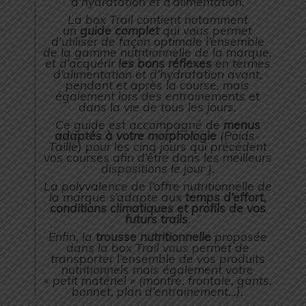
d’hydratation et d’alimentation.
La box Trail contient notamment
un
guide complet
qui vous permet
d’utiliser de façon optimale l’ensemble
de la gamme nutritionnelle de la marque,
et d’acquérir
les bons réflexes
en termes
d’alimentation et d’hydratation avant,
pendant et après la course, mais
également lors des entrainements et
dans la vie de tous les jours.
Ce guide est accompagné de
menus
adaptés à votre morphologie
(Poids-
Taille) pour les cinq jours qui précédent
vos courses afin d’être dans les meilleurs
dispositions le jour J.
La polyvalence de l’offre nutritionnelle de
la marque s’adapte aux
temps d’effort,
conditions climatiques et profils de vos
futurs trails
.
Enfin, la
trousse nutritionnelle
proposée
dans la box Trail vous permet de
transporter l’ensemble de vos produits
nutritionnels mais également votre
« petit matériel » (montre, frontale, gants,
bonnet, plan d’entrainement…).