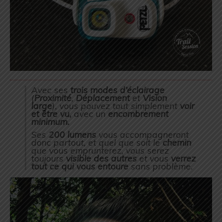
Avec ses
trois modes d’éclairage
(
Proximité
,
Déplacement
et
Vision
large
), vous pouvez tout simplement
voir
et être vu,
avec un
encombrement
minimum.
Ses
200 lumens
vous accompagneront
donc partout, et quel que soit le
chemin
que vous emprunterez, vous serez
toujours
visible des autres
et vous
verrez
tout ce qui vous entoure
sans problème.