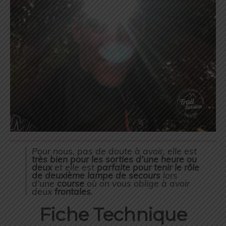
Pour nous, pas de doute à avoir, elle est
très bien
pour les
sorties d’une heure ou
deux
et elle est
parfaite pour tenir le rôle
de deuxième lampe
de secours
lors
d’une
course
où on vous oblige à avoir
deux
frontales
.
Fiche Technique