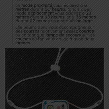
En
mode proximité
vous éclairez à
6
mètres
durant
5O heures
, tandis qu’en
mode
déplacement
vous éclairez à
23
mètres
durant
03 heures
, et à
36 mètres
durant
02 heures
en mode
Vision large
.
Elle pourra donc vous accompagner sur
des
courses
relativement assez
courtes
ou en tant que
lampe de secours
sur les
courses
où l’on vous oblige à avoir deux
lampes.