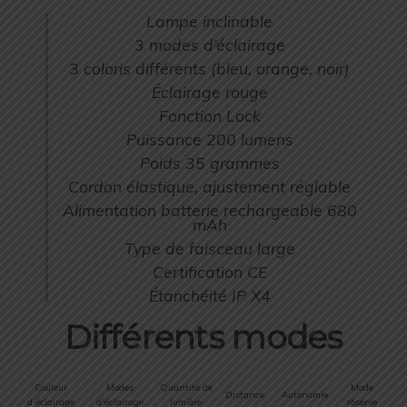
Lampe inclinable
3 modes d’éclairage
3 coloris différents (bleu, orange, noir)
Éclairage rouge
Fonction Lock
Puissance 200 lumens
Poids 35 grammes
Cordon élastique, ajustement réglable
Alimentation batterie rechargeable 680
mAh
Type de faisceau large
Certification CE
Étanchéité IP X4
Différents modes
Couleur
Modes
Quantité de
Mode
Distance
Autonomie
d’éclairage
d’éclairage
lumière
réserve