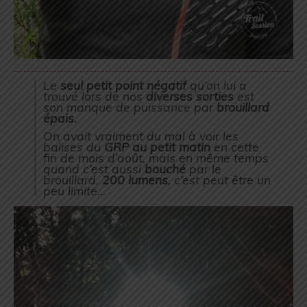
Le
seul petit point négatif
qu’on lui a
trouvé lors de nos
diverses sorties
est
son manque de puissance par
brouillard
épais.
On avait vraiment du mal à voir les
balises du
GRP au petit matin
en cette
fin de mois d’août, mais en même temps
quand c’est aussi
bouché
par le
brouillard,
200 lumens
, c’est peut être un
peu limite…