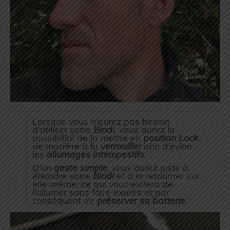
Lorsque vous n’aurez pas besoin
d’utiliser votre
Bindi
, vous aurez la
possibilité de la mettre en
position Lock
de manière à la
verrouiller
afin d’éviter
les
allumages intempestifs
.
D’un
geste simple
, vous aurez juste à
éteindre votre
Bindi
et à la retourner sur
elle-même, ce qui vous évitera de
l’allumer sans faire exprès et par
conséquent de
préserver sa batterie
.