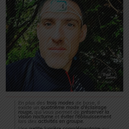
En plus des
trois modes
de base, il
existe un
quatrième mode d’éclairage
rouge,
qui vous permet de
préserver la
vision nocturne
et
éviter l’éblouissement
lors des
activités en groupe
.
Une
petite lumière complémentaire
qui