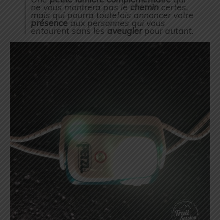
ne vous montrera pas le
chemin
certes,
mais qui pourra toutefois annoncer votre
présence
aux personnes qui vous
entourent sans les
aveugler
pour autant.