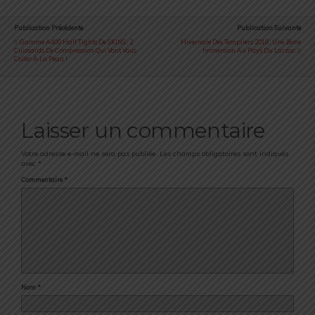
Publication Précédente
Publication Suivante
Gamme A400 Half Tights De SKINS : 2
Hivernale Des Templiers 2018 : Une 2ème
Cuissards De Compression Qui Vont Vous
Immersion Au Pays Du Larzac
Coller À La Peau !
Laisser un commentaire
Votre adresse e-mail ne sera pas publiée.
Les champs obligatoires sont indiqués
avec
*
Commentaire
*
Nom
*