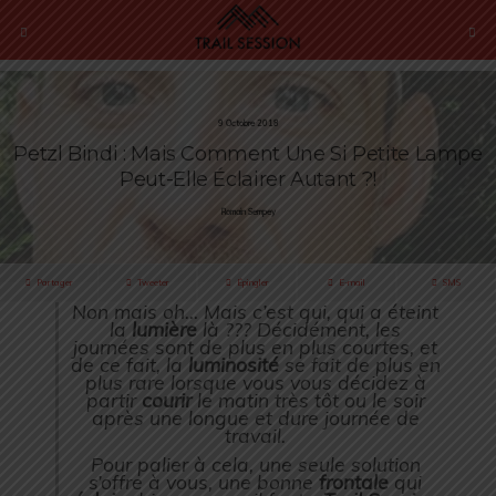
9 Octobre 2018
Petzl Bindi : Mais Comment Une Si Petite Lampe
Peut-Elle Éclairer Autant ?!
Romain Sempey
Partager
Tweeter
Épingler
E-mail
SMS
Non mais oh… Mais c’est qui, qui a éteint
la
lumière
là ??? Décidément, les
journées sont de plus en plus courtes, et
de ce fait, la
luminosité
se fait de plus en
plus rare lorsque vous vous décidez à
partir
courir
le matin très tôt ou le soir
après une longue et dure journée de
travail.
Pour palier à cela, une seule solution
s’offre à vous, une bonne
frontale
qui