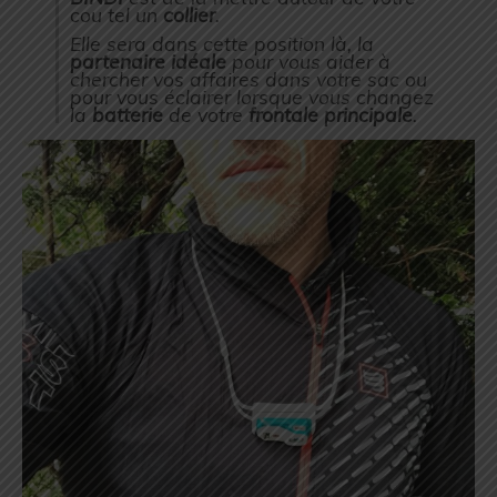
cou tel un
collier
.
Elle sera dans cette position là, la
partenaire idéale
pour vous aider à
chercher vos affaires dans votre sac ou
pour vous éclairer lorsque vous changez
la
batterie
de votre
frontale principale
.