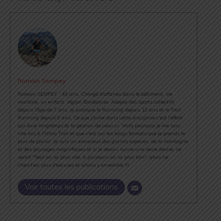
Romain Sempey
Romain SEMPEY : 43 ans, Chargé d'affaires dans le bâtiment, vie
maritale, un enfant, région Bordelaise. Adepte des sports collectifs
depuis l'âge de 7 ans, je pratique le Running depuis 12 ans et le Trail
Running depuis 9 ans. Ce que j'aime dans cette discipline c'est l'effort
qui dure longtemps et la gestion de celui-ci. Voilà pourquoi je me suis
vite mis à l'Ultra Trail et que c'est sur les longs formats que je prends le
plus de plaisir. Je suis un amoureux des grands espaces, de la montagne
et des paysages magnifiques et si je devais suivre une seule devise, ce
serait "Seul on va plus vite, à plusieurs on va plus loin", alors ne
cherchez plus d'excuses et allons y ensemble !!!
Voir toutes les publications