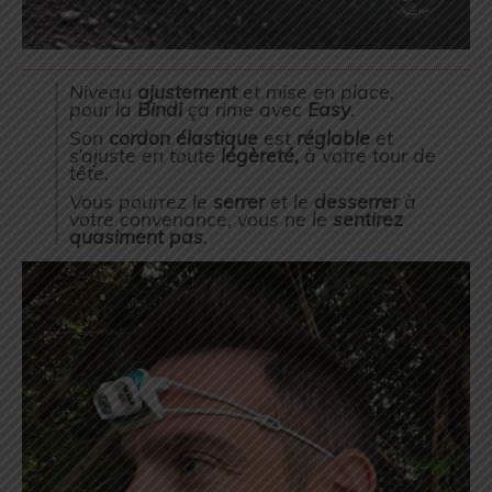
Niveau
ajustement
et mise en place,
pour la
Bindi
ça rime avec
Easy
.
Son
c
ordon élastique
est
réglable
et
s’ajuste en toute
légèreté,
à votre tour de
tête.
Vous pourrez le
serrer
et le
desserrer
à
votre convenance, vous ne le
sentirez
quasiment pas
.