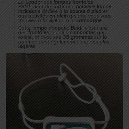
Le
Leader
des
lampes frontales
Petzl
, vient de sortir une
nouvelle lampe
inclinable
dédiée à la
course à pied
et
aux
activités en plein air,
que vous vous
trouviez à la
ville
ou à la
campagne
.
Cette
lampe
s’appelle
Bindi,
c’est l’une
des
frontales
les plus
compactes
qui
existe, et avec ses
35 grammes
sur la
balance c’est également l’une des plus
légères
.