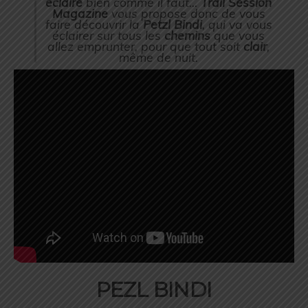
éclaire
bien comme il faut…
Trail Session
Magazine
vous propose donc de vous
faire découvrir la
Petzl Bindi
, qui va vous
éclairer sur tous les
chemins
que vous
allez emprunter, pour que tout soit
clair
,
même de nuit.
PEZL BINDI