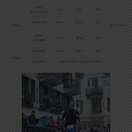
MAX
5 lm
6 m
50 h
AUTONOMY
STANDARD
100 lm
23 m
3 h
blanc
1h30 à 3 lm
MAX
200 lm
36 m
2 h
POWER
proximité
1 lm
2,5 m
33 h
rouge
–
clignotant
visible à 400 m pendant 200 h