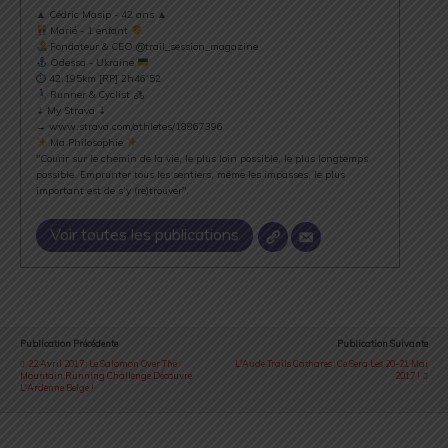
▲ Cédric Masip - 42 ans ▲
Marié - 1 enfant
Fondateur & CEO @trail_session_magazine
Odessa - Ukraine
⏱ 42.195km [RP] 2h46’52
Runner & Cyclist
⇣ My Strava ⇣
→ www.strava.com/athletes/18867396
Ma Philosophie
"Courir sur le chemin de la vie, le plus loin possible, le plus longtemps
possible. Emprunter tous les sentiers, même les impasses, le plus
important est de s’y (re)trouver".
Voir toutes les publications
Publication Précédente
Publication Suivante
22 Avril 2017 : Le Salomon Over The
L'Aude Trails Cathares : Ce Sera Les 20-21 Mai
Mountain Running Challenge Découvre
2017 !
L'Ardenne Belge !