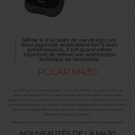
Même si d’un point de vue design, ces
deux appareils ressemblent fort à leurs
prédécesseurs, il est quand même
important de relever une amélioration
technique de l’ensemble.
POLAR M430
La M430 vient remplacer la M400, sortie après la V800. On pourrait donc se
demander pourquoi Polar n’a pas renouvelé sont produit élite, mais on peut
également se targuer d’avoir un produit qui est mis à jour régulièrement, et dont la
politique de fidélité est pour ma part amplement satisfaisante. Je préfère un produit
tourné vers la longévité à celui tourné vers le marketing commercial qui pousse
l’acheteur à changer de produit.
Revenons à nos moutons et voyons un peu ce que cette M430 apporte de neuf.
NOUVEAUTÉS DE LA M430