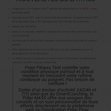
Intégration d’un capteur de FC optique (le même que sur
la M600
, à peu
de choses près).
Nouvelle puce GPS, avec la possibilité de configurer l’enregistrement GPS
de la seconde jusqu’à 60 secondes pour économiser de la batterie.
Alertes par vibration.
Ajout d’un nouveau mode de l’analyse du sommeil dans les fonctions de
suivi d’activité.
Les tests de fitness de Polar peuvent désormais être faits avec le capteur
optique.
Polar abandonne le port micro-USB pour un port propriétaire pour la
recharge et la synchronisation.
La M430 mesure nativement la distance et l’allure avec l’accéléromètre
interne si le GPS n’est pas disponible.
Polar Fitness Test contrôle votre
condition physique partout et à tout
moment en mesurant votre rythme
cardiaque au poignet. Pas besoin de
ceinture !
Dotée d’un tracker d’activité 24/24h et
7/7j ainsi que du SmartCoaching, la
Polar M430 offre aux usagers des
conseils et un suivi personnalisé de leurs
efforts directement via la plateforme
web ou l’application Polar Flow.