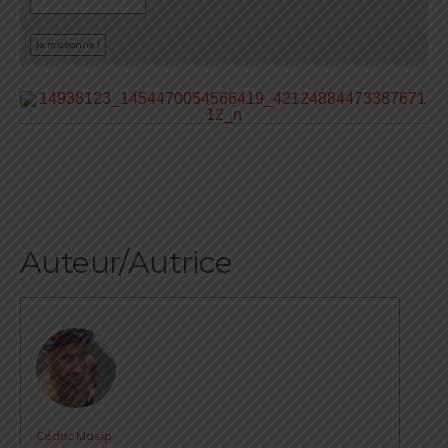
Auteur/Autrice
Cédric Masip