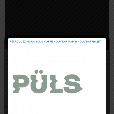
RETROUVEZ-NOUS SOUS NOTRE NOUVEAU NOM & NOUVEAU PROJET
Le compteur Polar M450, à quelque peu déçu ses utilisateurs, par le manque de mises
à jours proposées. Polar à donc décidé de sortir son aîné, et de corriger le manque de
fonctionnalités avec ce nouveau modèle. D’un point de vue esthétique, pas de grosses
nouveautés mais au niveau des fonctionnalités, Polar apporte des
éléments intéressants.
Support des Live Segments de Strava (suivi en direct du segment sur le
vélo).
Des métriques plus complètes lors de l’utilisation d’un capteur de
puissance.
Les notifications du téléphone sur le compteur.
Compatible (et livré avec) la ceinture de fréquence cardiaque H10.
Prix de Vente Annoncé = environ 229,90 €uros