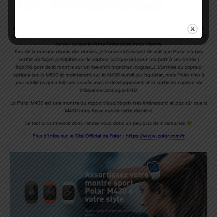
Mon avis
En tant qu’utilisateur régulier d’une Polar V800, je ne peux que me réjouir de la sortie
quelque peu « tardive » de sa remplaçante, même si, comme beaucoup je suis impatient
de voir ce que la firme Finlandaise nous réserve.
Fan de la marque depuis des années, je trouve intéressant de voir que Polar n’a pas
surfait de façon précipitée sur le capteur optique qui pour ma part à ses limites (
fiabilité, port de la montre sur un tee-shirt manches longues…). L’arrivée du capteur
optique sur la M600 et maintenant sur la M430 aurait pu inquiéter, mais Polar n’en à
pas oublié ce qui a fait son succès avec le développement et la sortie du capteur de
fréquence cardiaque H10.
La Polar M400 est une montre au rapport/qualité prix très intéressant et pas sûr que la
M430 nous fasse oublier cette dernière.
Le test a commencé donc rendez vous dans un peu plus de 4 semaines
Plus d’infos sur le Site Officiel de Polar :
https://www.polar.com/fr