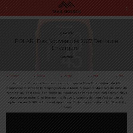
19 Avril 2017
POLAR : Des Nouveautés 2017 De Haute
Envergure !
Cédric Masip
Partager
Tweeter
Épingler
E-mail
SMS
Amis sportifs, vous n’êtes pas sans savoir, que
la firme Finlandaise a décidé
d’annoncer la sortie de la remplaçante de la M400, à savoir la M430 lors du salon du
running
, qui s’est déroulé en marge du Marathon de Paris le week-end dernier.
Nous
pensions en rester là, et bien non, voilà que la semaine dernière c’est au tour du
capteur de vélo M460 de faire sont apparition
. Ce dernier fait suite au M450 sorti il y
a 2 ans.