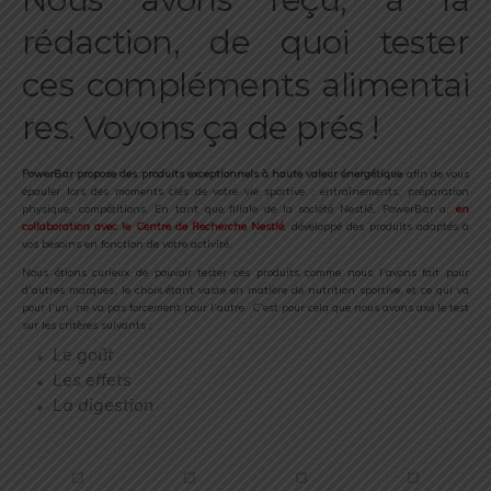
rédaction, de quoi tester
ces compléments alimentai
res. Voyons ça de prés !
.
PowerBar propose des produits exceptionnels à haute valeur énergétique
afin de vous
épauler lors des moments clés de votre vie sportive : entraînements, préparation
physique, compétitions. En tant que filiale de la société Nestlé, PowerBar a,
en
collaboration avec le Centre de Recherche Nestlé
, développé des produits adaptés à
vos besoins en fonction de votre activité.
Nous étions curieux de pouvoir tester ces produits comme nous l’avons fait pour
d’autres marques, le choix étant vaste en matière de nutrition sportive, et ce qui va
pour l’un, ne va pas forcement pour l’autre. C’est pour cela que nous avons axé le test
sur les critères suivants :
Le goût
Les effets
La digestion
.