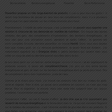
Barres céréales
Bonbons energetiques
PowerGel
Barre Performance
.
PowerBar propose un très large éventail de produits
, il y en a pour tous les goûts ! il
serait trop fastidieux de passer en revu tous ces compléments, mais il y a plusieurs
points que l’on peut aborder sur les critères énoncés plus haut.
Premièrement, l’intérêt de cette marque, c’est justement de
pouvoir vous apporter une
solution à chacune de vos demande en matière de nutrition
. On trouve des barres
céréales, des gels, des compléments d’hydratation, des bonbons énergétiques… et
tous ceci pour une utilisation avant, pendant et après l’effort… la gamme est
archi complète. Ensuite, derrière powerBar, on trouve
Nestlé
. Donc vous vous doutez
bien que niveau goût, on s’y retrouve parfaitement, le savoir faire est évident… J’ai
notamment apprécié les
« Energize shots »
, petits bonbons qui savent bien vous
coller un coup de pied au derrière quand vous êtes dans le dur.
Je suis donc parti sur un test en sortie longue
( environ 6 heures )
et en appliquant le
protocole suivant, à savoir
un complément/heure
. J’ai pris un mix entre barres
énergétiques et gels, et bien sur les bonbons énergétique dont je parle plus haut. Pas
de complément dans mon hydratation, juste de l’eau.
Comme je le disais plus haut, j’ai trouvé ces produits très bon au niveau du goût,
varié et digeste. Rien à dire, ça passe sans problème en courant, ce n’est pas trop
dense. Pour la digestion, la encore, mais cela reste très subjectif bien sur, aucun
problème, l’assimilation est parfaite.
Concernant l’effet, sur ces 6 heures d’effort,
je dois dire que je n’ai quasiment pas
ressenti de manque énergétique
et la forme était bien la. Ce qui est vraiment flagrant
sur le tableau de composition, c’est l’énorme variété de glucides dans ces produits. Si
vous faites une recherche, vous verrez comment le corps humain peut absorber les