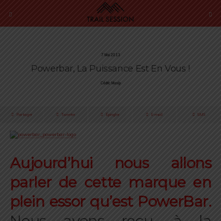
7 Mai 2013
Powerbar, La Puissance Est En Vous !
Cédric Masip
Partager
Tweeter
Épingler
E-mail
SMS
.
Aujourd’hui nous allons
parler de cette marque en
plein essor qu’est PowerBar.
Nous avons reçu, à la