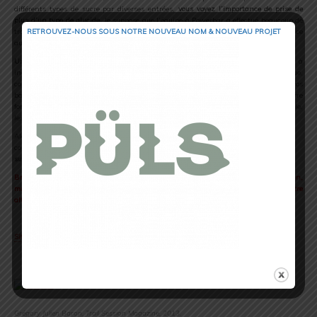
différents types de sucre par diverses entrées,
vous voyez l’importance de prise de
plus d’un type de glucide
. Je suppose que l’équipe à Powerbar a effectué beaucoup de
travaux de recherche et fait de son mieux pour fournir aux athlètes d’endurance
RETROUVEZ-NOUS SOUS NOTRE NOUVEAU NOM & NOUVEAU PROJET
autant de carburants que possible.
Une barre énergétique doit être facile à manger
. La barre Powerbar est facile à
ingérer. C’est doux, caoutchouteux et facile de mordre dedans. Il est à noter que,
comme beaucoup de compléments, les conditions météorologiques vont altérer vos
barres et gels. J’ai remarqué qu’à une température supérieure à 30 degrés, la barre
fond et colle à l’emballage…très désagréable. De même que lorsque le froid s’installe,
les barres gèlent vite et durcissent…pas cool pour manger !
Alors que faire ? Le mieux est de passer sur des gels ou des barres à basse densité
comme ceux basés sur des chips de riz ou d’avoine l’hiver et l’été,
il suffit d’alterner
sur les autres produits
. A vous de faire votre menu !
Bref, une marque bien présente désormais sur pas mal de course ( Iron Man,
marathon etc…), qui mérite votre attention, surtout si vous chercher une autre
alternative à votre alimentation sportive actuelle.
.
Site Web PowerBar
.
Grégory Julien Baron, Trail Session Magazine, 2013.