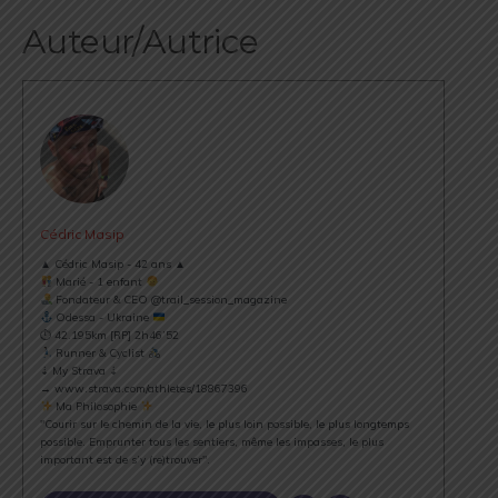
Auteur/Autrice
Cédric Masip
▲ Cédric Masip - 42 ans ▲
Marié - 1 enfant
Fondateur & CEO @trail_session_magazine
Odessa - Ukraine
⏱ 42.195km [RP] 2h46’52
Runner & Cyclist
⇣ My Strava ⇣
→ www.strava.com/athletes/18867396
Ma Philosophie
"Courir sur le chemin de la vie, le plus loin possible, le plus longtemps
possible. Emprunter tous les sentiers, même les impasses, le plus
important est de s’y (re)trouver".