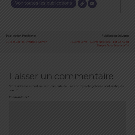
Voir toutes les publications
Publication Précédente
Publication Suivante
Asics Gel Fuji Attack 2 Women
« Sucres Lents – Sucres Rapides » : Est-Ce Aussi
Simple Dans L’assiette ?
Laisser un commentaire
Votre adresse e-mail ne sera pas publiée.
Les champs obligatoires sont indiqués
avec
*
Commentaire
*