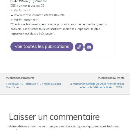
⏱ 42.195km [RP] 2h46’52
🏃🏻‍♂️ Runner & Cyclist 🚴‍♂️
⇣ My Strava ⇣
→ www.strava.com/athletes/18867396
✨ Ma Philosophie ✨
"Courir sur le chemin de la vie, le plus loin possible, le plus longtemps
possible. Emprunter tous les sentiers, même les impasses, le plus
important est de s’y (re)trouver".
Voir toutes les publications
Publication Précédente
Publication Suivante
Asics Gel-Fuji Trabuco 7 : Un Modèle Conçu
Le Marathon Eiffage De Dakar Revient Pour
Pour Durer ...
Une Seconde Édition Le 14 Avril 2019
Laisser un commentaire
Votre adresse e-mail ne sera pas publiée.
Les champs obligatoires sont indiqués