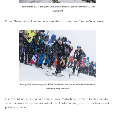
Pierra Menta 2017, day 1, the ultra trail champion Ludovic Pommeret (UTMB
champion)
Xavier Thévenard va faire ses débuts en ski-alpinisme, aux côtés de Benoit Nave.
Racing with Hermann Jakob, Kilian Jornet was 1st overall before an injury who
led him to stop the race.
Quant à Killian Jornet, sa participation (avec l’Autrichien Hermann Jacob) dépendra
de la naissance de son premier enfant avec Emelie Forsberg dont l’accouchement est
prévu début mars.