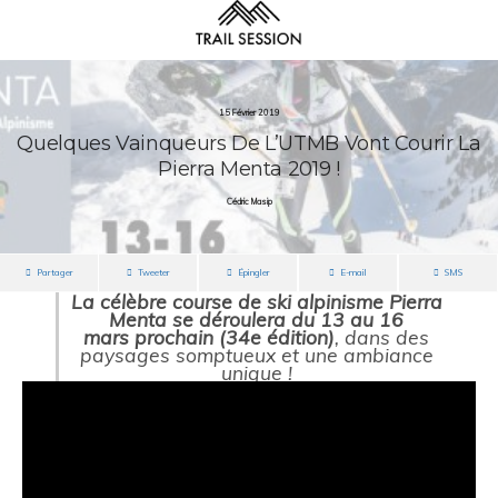
15 Février 2019
Quelques Vainqueurs De L’UTMB Vont Courir La
Pierra Menta 2019 !
Cédric Masip
Partager
Tweeter
Épingler
E-mail
SMS
La célèbre course de ski alpinisme Pierra
Menta se déroulera du 13 au
16
mars
prochain (34e édition)
, dans des
paysages somptueux et une ambiance
unique !