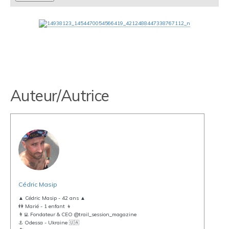
Auteur/Autrice
Cédric Masip
▲ Cédric Masip - 42 ans ▲
👫 Marié - 1 enfant 👦
👨‍💻 Fondateur & CEO @trail_session_magazine
⚓️ Odessa - Ukraine 🇺🇦