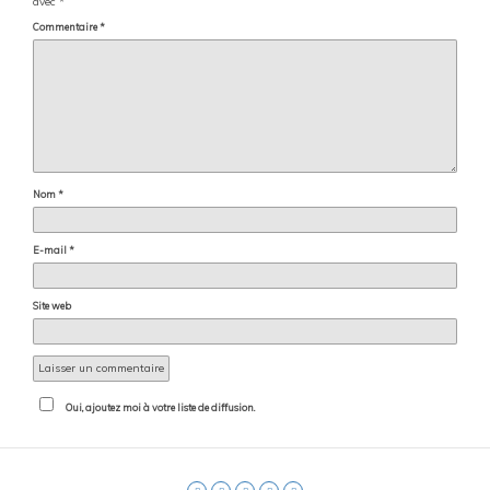
avec
*
Commentaire
*
Nom
*
E-mail
*
Site web
Oui, ajoutez moi à votre liste de diffusion.