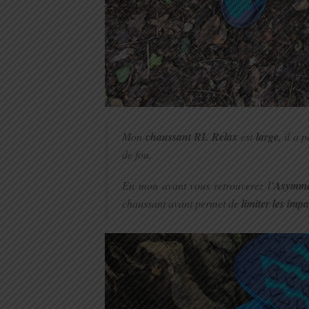
Mon
chaussant RL Relax
est
large
, il a
de fou.
En mon avant vous retrouverez l’
Asymmet
chaussant avant permet de
limiter les impa