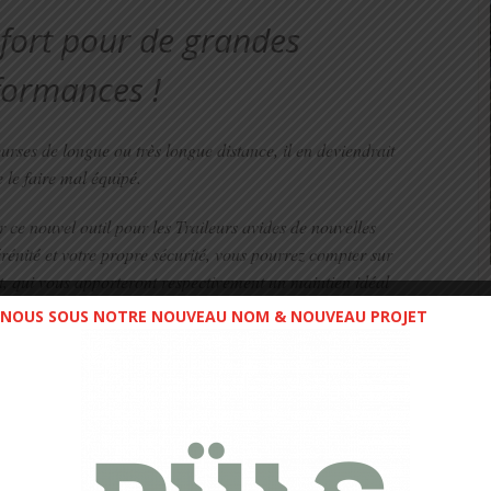
fort pour de grandes
formances !
ourses de longue ou très longue distance, il en deviendrait
e le faire mal équipé.
 ce nouvel outil pour les Traileurs avides de nouvelles
rénité et votre propre sécurité, vous pourrez compter sur
, qui vous apporteront respectivement un maintien idéal
ance incomparable dans les devers.
NOUS SOUS NOTRE NOUVEAU NOM & NOUVEAU PROJET
sor, Sensor 3 et semelle intermédiaire injectée EVA, les
ous garantiront un amorti exceptionnel, durable et une
acilité de rebond.