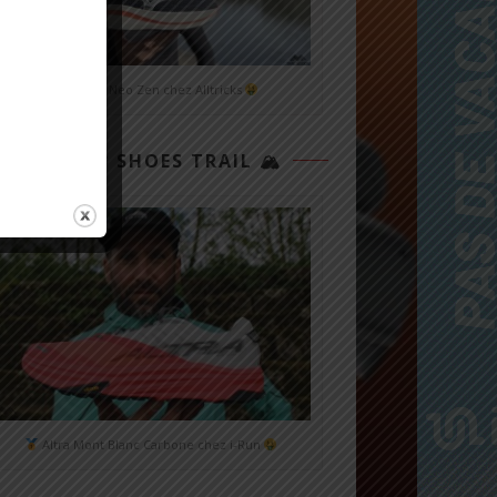
Mizuno Neo Zen chez Alltricks
TOP 3 SHOES TRAIL 🏔
Altra Mont Blanc Carbone chez i-Run