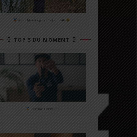
Asics MetaFuji Trail chez T4R
TOP 3 DU MOMENT
Garmin Fénix 7X