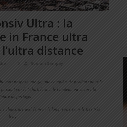
siv Ultra : la
 in France ultra
l’ultra distance
ike
0
Romain Sempey
ht
vous propose une gamme complète de produits pour le
 passant par le t-shirt, le sac, le bandeau ou encore la
inture de portage.
e chaussure dédiée pour le long, voire pour le très très
long.