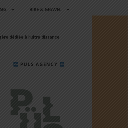
ING
BIKE & GRAVEL
gère dédiée à l’ultra distance
PÜLS AGENCY