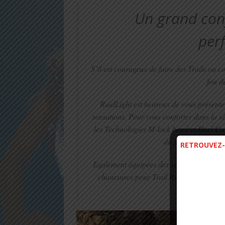
Un grand con
per
S’il est courageux de faire des Trails ou c
fou d
RaidLight est heureux de vous présenter
sensations. Pour vous conforter dans la sé
les Technologies M-lock band et Heel Cut
du pied et une ais
RETROUVEZ-
Egalement équipées des semelles Ultra Sen
chaussures pour Trail Responsiv Ultra v
f