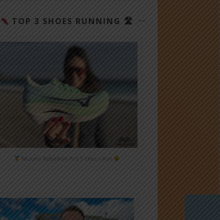
TOP 3 SHOES RUNNING 🛣
Mizuno Rebellion Pro 3 chez i-Run