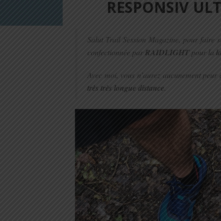
RESPONSIV ULTR
Salut Trail Session Magazine, pour faire 
confectionnée par
RAIDLIGHT
pour la
l
Avec moi, vous n’aurez aucunement peur 
très très longue distance
.