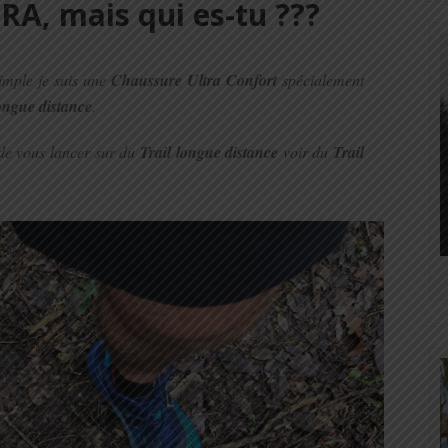
A, mais qui es-tu ???
simple je suis une
Chaussure Ultra Confort
spécialement
ongue distance
.
de vous lancer sur du
Trail longue distance
voir du
Trail