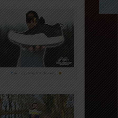
Arc'teryx Sylan GTX chez i-Run