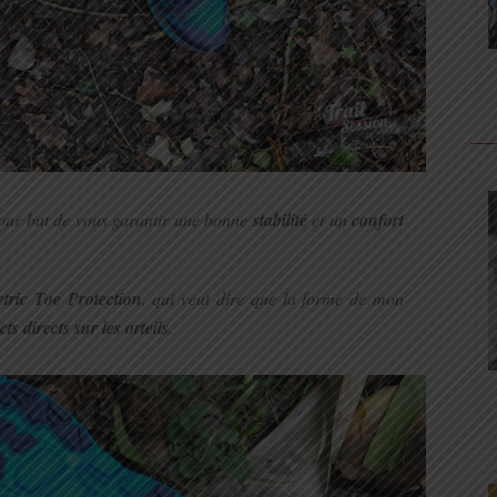
 pour but de vous garantir une bonne
stabilité
et un
confort
ric Toe Protection
, qui veut dire que la forme de mon
cts directs sur les orteils
.