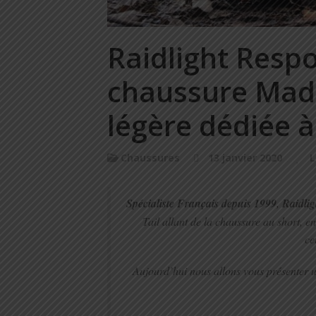
Raidlight Respon
chaussure Made
légère dédiée à 
Chaussures
13 janvier 2020
L
Spécialiste Français depuis 1999
,
Raidlig
Tail allant de la chaussure au short, en
ce
Aujourd’hui nous allons vous présenter un