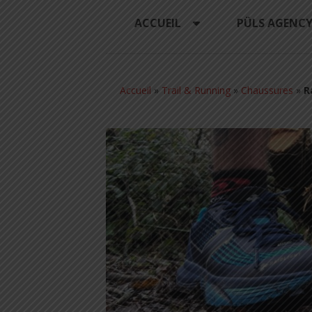
ACCUEIL
PÜLS AGENC
Accueil
»
Trail & Running
»
Chaussures
»
R