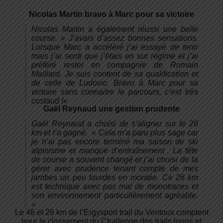
Nicolas Martin b
ravo à Marc pour sa victoire
Nicolas Martin a également réussi une belle
course. »
J’avais d’assez bonnes sensations.
Lorsque Marc a accéléré j’ai essayé de tenir
mais j’ai senti que j’étais en sur régime et j’ai
préféré rester en compagnie de Romain
Maillard. Je suis content de sa qualification et
de celle de Ludovic. Bravo à Marc pour sa
victoire sans connaitre le parcours, c’est très
costaud !
«
Gaël Reynaud une gestion prudente
Gaël Reynaud a choisi de s’aligner sur le 26
km et l’a gagné. »
Cela m’a paru plus sage car
je n’ai pas encore terminé ma saison de ski
alpinisme et manque d’entraînement . La tête
de course a souvent changé et j’ai choisi de la
gérer avec prudence tenant compte de mes
jambes un peu lourdes en montée. Ce 26 km
est technique avec pas mal de monotraces et
son environnement particulièrement agréable.
«
Le 46 et 26 km de l’Ergysport trail du Ventoux comptent
pour le classement du Challenge des trails longs et