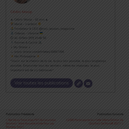
Cédric Masip
▲ Cédric Masip - 42 ans ▲
Marié - 1 enfant
Fondateur & CEO @trail_session_magazine
Odessa - Ukraine
⏱ 42.195km [RP] 2h46’52
Runner & Cyclist
⇣ My Strava ⇣
→ www.strava.com/athletes/18867396
Ma Philosophie
"Courir sur le chemin de la vie, le plus loin possible, le plus longtemps
possible. Emprunter tous les sentiers, même les impasses, le plus
important est de s’y (re)trouver".
Voir toutes les publications
Publication Précédente
Publication Suivante
Test De La Trans Alps FKT De Columbia
12 000 Participants Sur Cette 10ème Édition De
Montrail : Votre Nouvelle Alliée Pour Les
L’EcoTrail De Paris® 2017 !
Randos-Trail !