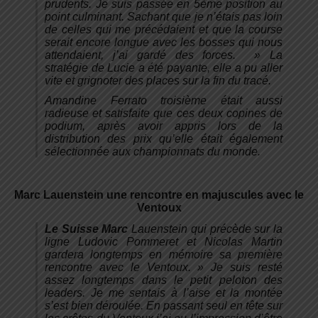
prudents. Je suis passée en 5ème position au
point culminant. Sachant que je n’étais pas loin
de celles qui me précédaient et que la course
serait encore longue avec les bosses qui nous
attendaient, j’ai gardé des forces.
» La
stratégie de Lucie a été payante, elle a pu aller
vite et grignoter des places sur la fin du tracé.
Amandine Ferrato troisième était aussi
radieuse et satisfaite que ces deux copines de
podium, après avoir appris lors de la
distribution des prix qu’elle était également
sélectionnée aux championnats du monde.
Marc
Lauenstein une rencontre en majuscules avec le
Ventoux
Le Suisse Marc
Lauenstein qui précède sur la
ligne Ludovic Pommeret et Nicolas Martin
gardera longtemps en mémoire sa première
rencontre avec le Ventoux. »
Je suis resté
assez longtemps dans le petit peloton des
leaders. Je me sentais à l’aise et la montée
s’est bien déroulée. En passant seul en tête sur