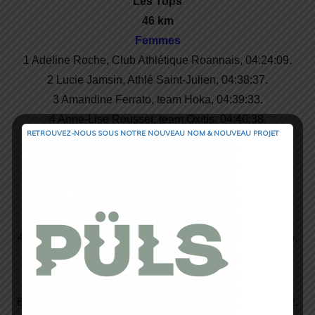
Les Tops
46 km
Femmes
1 Adeline Roche, Club Athlétique Roannais, 04:24:09.
2 Lucie Jamsin, Athlé Saint-Julien, 04:38:37.
3 Amandine Ferrato, team Hoka, 04:39:33.
4 Anne-Lise Rousset, team Oxitis, 04:40:38.
RETROUVEZ-NOUS SOUS NOTRE NOUVEAU NOM & NOUVEAU PROJET
5 Sandra Martin, Csma-Ceramiq, 04:56:58.
Hommes
1 Marc Lauenstein, team Salomon Suisse, 03:48:41.
2 Ludovic Pommeret, team Hoka, 03:49:28.
3 Nicolas Martin, team Hoka, 03:50:37.
4 Romain Maillard, team trail Eric Favre Sports Nutrition,
03:50:45.
5 Emmanuel David, Dijon UC team Terre de Running,
03:55:36.
6 Adrien Michaud, Coureur du Monde en Isère, 03:57:22.