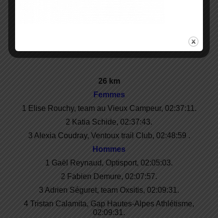
7 Sylvain Court, Bouliac Sports Plaisirs, 04:00:04.
8 Alexis Charles, team Tooraid, 04:00:44.
9 Xavier Thévenard, team Asics, 04:02:01.
10 Sébastien Spelher, Adidas, 04:03:09.
26 km
Femmes
1 Elise Rouchy, team au Vieux Campeur, 02:37:11.
2 Katia Schide, 02:37:43.
3 Alexia Coudray, Ventoux trail Club, 02:48:59 .
Hommes
1 Gaël Reynaud, Optisport, 02:05:03.
2 Fabien Demure, 02:07:57.
3 Adrien Séguret, team Oxsitis, 02:09:31.
4 Tristan Calamita, Gap Hautes-Alpes Athlétisme,
02:09:31.