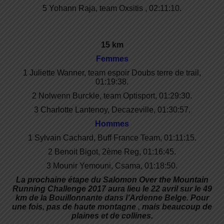
5 Yohann Raja, team Oxsitis , 02:11:10.
15 km
Femmes
1 Juliette Wanner, team espoir Doubs terre de trail,
01:19:38.
2 Nolwenn Burckle, team Optisport, 01:29:30.
3 Charlotte Lantenoy, Decazeville, 01:30:57.
Hommes
1 Sylvain Cachard, Buff France Team, 01:11:15.
2 Benoit Bigot, 2ème Reg, 01:16:45.
3 Mounir Yemouni, Csama, 01:18:50.
La prochaine étape du Salomon Over the Mountain
Running Challenge 2017 aura lieu le 22 avril sur le 49
km de la Bouillonnante dans l’Ardenne Belge. Pour
une fois, pas de haute montagne , mais beaucoup de
plaines et de collines.