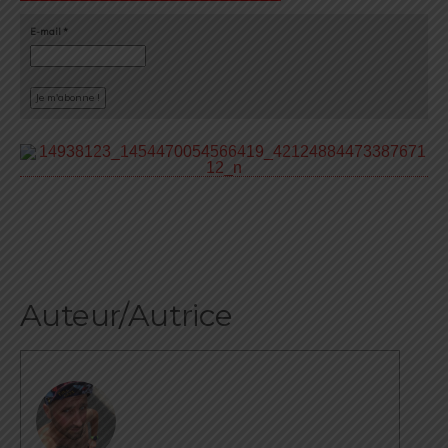
E-mail
*
Auteur/Autrice