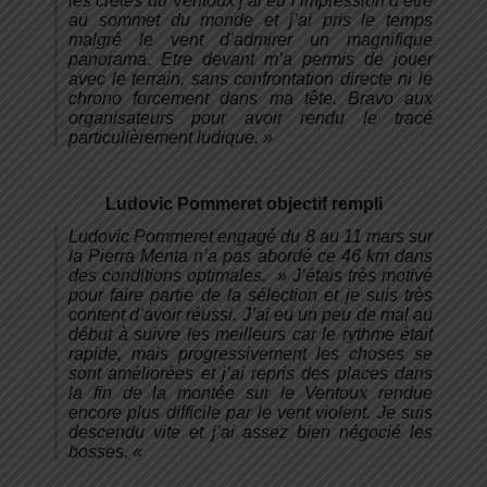
les crêtes du Ventoux j’ai eu l’impression d’être
au sommet du monde et j’ai pris le temps
malgré le vent d’admirer un magnifique
panorama. Etre devant m’a permis de jouer
avec le terrain, sans confrontation directe ni le
chrono forcement dans ma tête. Bravo aux
organisateurs pour avoir rendu le tracé
particulièrement ludique. »
Ludovic Pommeret objectif rempli
Ludovic Pommeret engagé du 8 au 11 mars sur
la Pierra Menta n’a pas abordé ce 46 km dans
des conditions optimales. »
J’étais très motivé
pour faire partie de la sélection et je suis très
content d’avoir réussi. J’ai eu un peu de mal au
début à suivre les meilleurs car le rythme était
rapide, mais progressivement les choses se
sont améliorées et j’ai repris des places dans
la fin de la montée sur le Ventoux rendue
encore plus difficile par le vent violent. Je suis
descendu vite et j’ai assez bien négocié les
bosses.
«