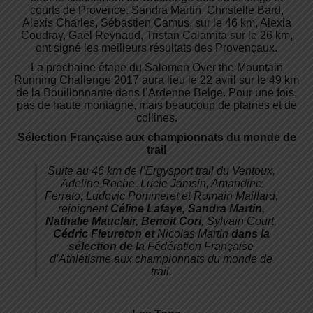
courts de Provence. Sandra Martin, Christelle Bard,
Alexis Charles, Sébastien Camus, sur le 46 km, Alexia
Coudray, Gaël Reynaud, Tristan Calamita sur le 26 km,
ont signé les meilleurs résultats des Provençaux.
La prochaine étape du Salomon Over the Mountain
Running Challenge 2017 aura lieu le 22 avril sur le 49 km
de la Bouillonnante dans l’Ardenne Belge. Pour une fois,
pas de haute montagne, mais beaucoup de plaines et de
collines.
Sélection Française aux championnats du monde de
trail
Suite au 46 km de l’Ergysport trail du Ventoux,
Adeline Roche, Lucie Jamsin, Amandine
Ferrato, Ludovic Pommeret et Romain Maillard,
rejoignent
Céline Lafaye,
Sandra Martin,
Nathalie Mauclair,
Benoit Cori,
Sylvain Court,
Cédric Fleureton et
Nicolas Martin
dans la
sélection de la
Fédération Française
d’Athlétisme aux championnats du monde de
trail.