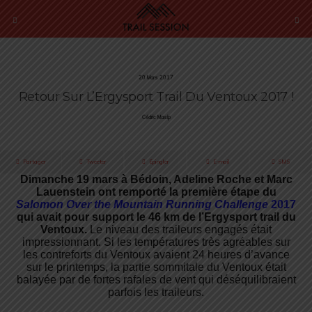
20 Mars 2017
Retour Sur L’Ergysport Trail Du Ventoux 2017 !
Cédric Masip
Partager
Tweeter
Épingler
E-mail
SMS
Dimanche 19 mars à Bédoin, Adeline Roche et Marc
Lauenstein ont remporté la première étape du
Salomon Over the Mountain Running Challenge
2017
qui avait pour support le
46 km de l’Ergysport trail du
Ventoux.
Le niveau des traileurs engagés était
impressionnant. Si les températures très agréables sur
les contreforts du Ventoux avaient 24 heures d’avance
sur le printemps, la partie sommitale du Ventoux était
balayée par de fortes rafales de vent qui déséquilibraient
parfois les traileurs.