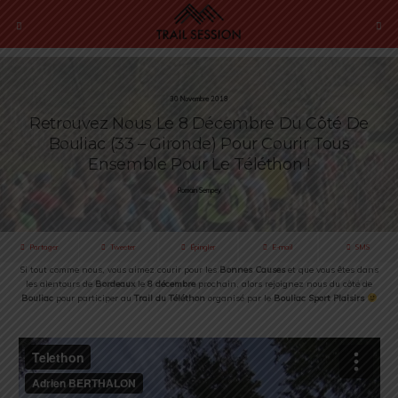
30 Novembre 2018
Retrouvez Nous Le 8 Décembre Du Côté De
Bouliac (33 – Gironde) Pour Courir Tous
Ensemble Pour Le Téléthon !
Romain Sempey
Partager
Tweeter
Épingler
E-mail
SMS
Si tout comme nous, vous aimez courir pour les
Bonnes Causes
et que vous êtes dans
les alentours de
Bordeaux
le
8 décembre
prochain, alors rejoignez nous du côté de
Bouliac
pour participer au
Trail du Téléthon
organisé par le
Bouliac Sport Plaisirs