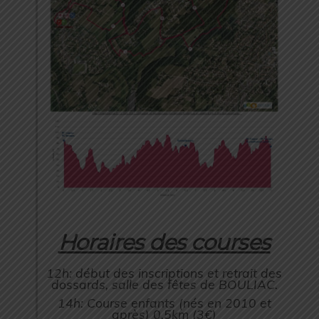
Horaires des courses
12h: début des inscriptions et retrait des
dossards, salle des fêtes de BOULIAC.
14h: Course enfants (nés en 2010 et
après) 0,5km (3€)