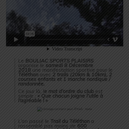
Le
BOULIAC SPORTS PLAISIRS
organise le
samedi 8 Décembre
2018
une manifestation sportive pour le
Téléthon
avec
2 trails (20km & 10km), 2
courses enfants et 1 marche nordique /
randonnée.
Ce jour là, l
e mot d’ordre du club
est
simple :
« Que chacun joigne l’utile à
l’agréable ! »
L’an passé le
Trail du Téléthon
a
rassemblé pas moins de
600