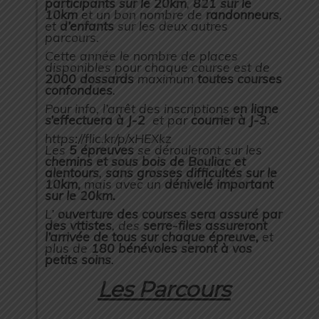
participants sur le 20km
,
821 sur le
10km
et un bon nombre de
randonneurs
,
et
d’enfants
sur les deux autres
parcours.
Cette année le nombre de places
disponibles pour chaque course est de
2000 dossards
maximum
toutes courses
confondues
.
Pour info, l’arrêt des inscriptions
en ligne
s’effectuera à J-2
et par
courrier à J-3
.
https://flic.kr/p/xHEXkz
Les
5 épreuves
se dérouleront sur les
chemins et sous bois de Bouliac et
alentours
,
sans grosses difficultés sur le
10km,
mais avec un
dénivelé important
sur le 20km.
L’
ouverture des courses sera assuré par
des vttistes
, des
serre-files assureront
l’arrivée de tous sur chaque épreuve,
et
plus de
180 bénévoles seront à vos
petits soins
.
Les Parcours