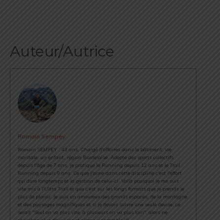
Auteur/Autrice
Romain Sempey
Romain SEMPEY : 43 ans, Chargé d'affaires dans le bâtiment, vie
maritale, un enfant, région Bordelaise. Adepte des sports collectifs
depuis l'âge de 7 ans, je pratique le Running depuis 12 ans et le Trail
Running depuis 9 ans. Ce que j'aime dans cette discipline c'est l'effort
qui dure longtemps et la gestion de celui-ci. Voilà pourquoi je me suis
vite mis à l'Ultra Trail et que c'est sur les longs formats que je prends le
plus de plaisir. Je suis un amoureux des grands espaces, de la montagne
et des paysages magnifiques et si je devais suivre une seule devise, ce
serait "Seul on va plus vite, à plusieurs on va plus loin", alors ne