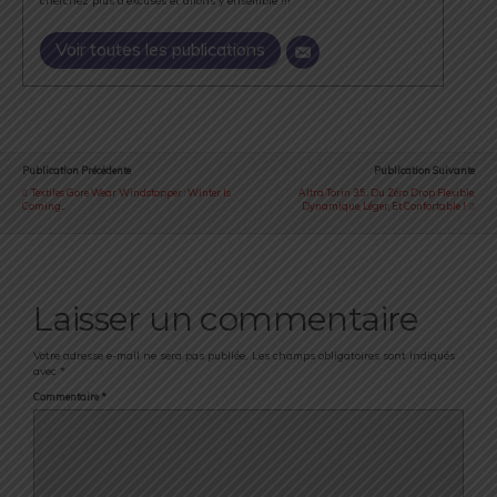
cherchez plus d'excuses et allons y ensemble !!!
Voir toutes les publications
Publication Précédente
Publication Suivante
Textiles Gore Wear Windstopper : Winter Is
Altra Torin 3.5 : Du Zéro Drop Flexible,
Coming...
Dynamique, Léger, Et Confortable !
Laisser un commentaire
Votre adresse e-mail ne sera pas publiée.
Les champs obligatoires sont indiqués
avec
*
Commentaire
*