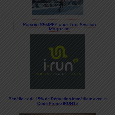
Romain SEMPEY pour Trail Session
Magazine
Bénéficiez de 15% de Réduction Immédiate avec le
Code Promo IRUN15