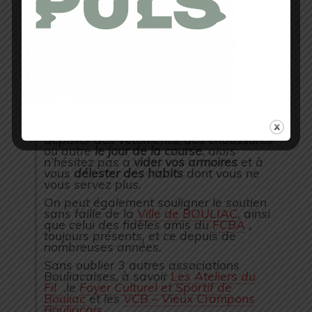
rencontrer les
nombreux partenaires
qui
accompagnent le
BSP
dans ce bel
événement.
L’un d’entre eux joue également
la carte
de la bonne action
, il s’agit de
l’association
Les Robins de la Rue
,
qui
récolte des
vêtements, chaussures,
couettes, duvets, couvertures
pour les
personnes en situation précaire sur
Bordeaux.
Vous aurez même la possibilité de
déposer des vêtements, des chaussures
ou autre
le jour de la course
, alors
n’hésitez pas a
vider vos armoires
et à
vous
délester des habits
dont vous ne
vous servez plus.
On peut également souligner le soutien
sans faille de la
Ville de BOULIAC
, ainsi
que celui des
fidèles amis du
FCBA
,
toujours présents, et ce depuis de
nombreuses années.
Sans oublier 3 autres associations
Bouliacaises, à savoir
Les Ateliers du
Fil
,le
Foyer Culturel et Sportif de
Bouliac
et les
VCB – Vieux Crampons
Bouliacais.