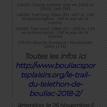
14h20: Course enfants (nés en 2004 et
2009) 1km (3€)
14h30: Trail long 20km (D+: 497 m, 16€
en préinscription, 18€ le jour de la
course)
15h00: Trail court 10km (D+: 350 m, 11€
en préinscription, 15€ le jour de la
course)
15h10: Marche Nordique / Randonnée
10km (11€)
Toutes les infos ici
http://www.bouliacspor
tsplaisirs.org/le-trail-
du-telethon-de-
bouliac-2018-2/
Attention, le 26 Novembre il