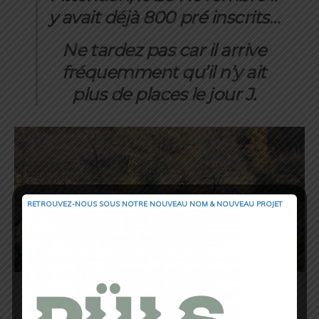
y avait déjà 800 pré inscrits…
Ne tardez pas car il arrive
fréquemment qu’il n’y ait
plus de places le jour J.
RETROUVEZ-NOUS SOUS NOTRE NOUVEAU NOM & NOUVEAU PROJET
En plus de courir pour le
Téléthon,
vous
aurez également la possibilité de