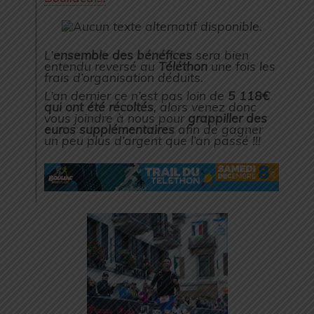
L’
ensemble des bénéfices
sera bien
entendu reversé au
Téléthon
une fois les
frais d’organisation déduits.
L’an dernier ce n’est pas loin de
5 118€
qui ont été récoltés
, alors venez donc
vous joindre à nous pour
grappiller des
euros supplémentaires
afin de gagner
un peu plus d’argent que l’an passé !!!