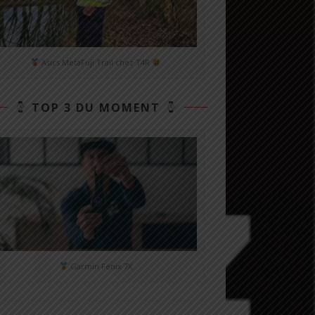
Asics MetaFuji Trail chez T4R
TOP 3 DU MOMENT
Garmin Fénix 7X