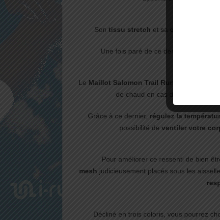
Son
tissu stretch
et sa
coupe active
vo
Une fois paré de ce dernier, vos
mouv
Le
Maillot Salomon Trail Runner Warm MI
de chaud en cas d’un changement
Grâce à ce dernier,
régulez la températu
possibilité de
ventiler votre co
Pour améliorer ce ressenti de bien ê
mesh
judicieusement placés sous les aisselle
resp
Décliné en trois coloris, vous pourrez c