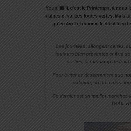
Youpiiiiiiiii, c’est le Printemps, à no
plaines et vallées toutes vertes.
Mais a
qu’en Avril et comme le dit si bien l
Les journées rallongent certes, ma
toujours bien présentes et il va de
sorties, car un coup de froid et
Pour éviter ce désagrément que no
solution, ou du moins nous
Ce dernier est un maillot manches l
TRAIL R