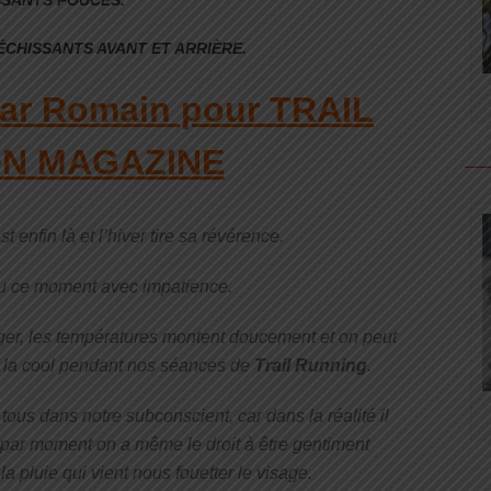
CHISSANTS AVANT ET ARRIÈRE.
 par Romain pour TRAIL
ON MAGAZIN
E
 enfin là et l’hiver tire sa révérence.
du ce moment avec impatience.
er, les températures montent doucement et on peut
r à la cool pendant nos séances de
Trail Running
.
 tous dans notre subconscient, car dans la réalité il
t par moment on a même le droit à être gentiment
a pluie qui vient nous fouetter le visage.