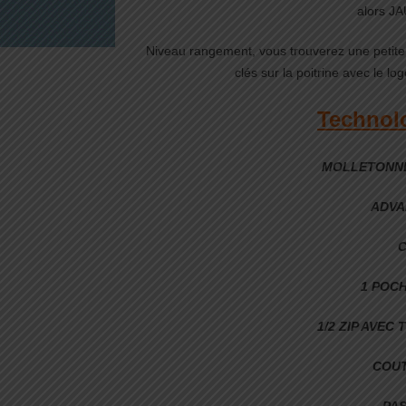
alors J
Niveau rangement, vous trouverez une petite p
clés sur la poitrine avec le l
Technol
MOLLETONNÉ
ADVA
C
1 POCH
1/2 ZIP AVEC
COUT
PA