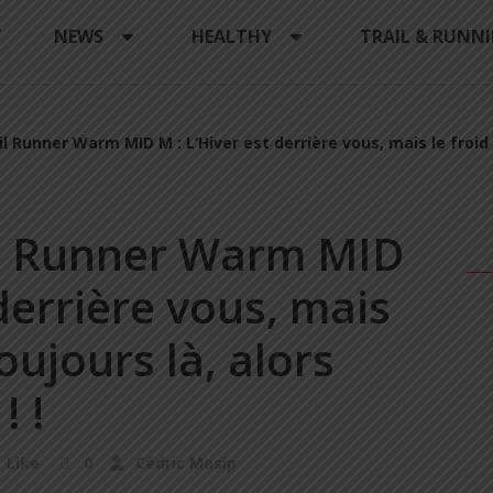
Y
NEWS
HEALTHY
TRAIL & RUNN
Runner Warm MID M : L’Hiver est derrière vous, mais le froid l
l Runner Warm MID
 derrière vous, mais
toujours là, alors
! !
Like
0
Cédric Masip