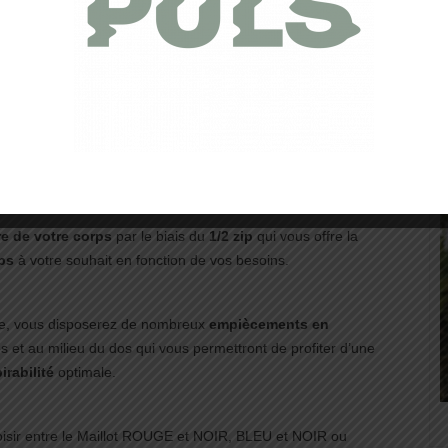
us offrent une
liberté de mouvements
irréprochable.
ements
resteront donc
amples et sans contrainte
.
D
vous permettra d’être toujours à l’aise
et d’éviter les coups
 de température soudain lors de votre séance.
re de votre corps
par le biais du
1/2 zip
qui vous offre la
rps
à votre souhait en fonction de vos besoins.
tre, vous disposerez de nombreux
empiècements en
s et au milieu du dos qui vous permettront de profiter d’une
irabilité
optimale.
hoisir entre le Maillot ROUGE et NOIR, BLEU et NOIR ou