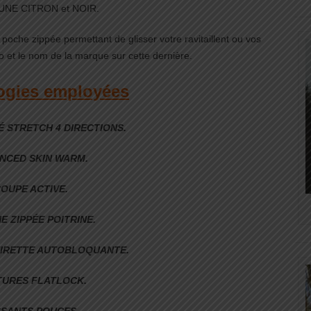
AUNE CITRON et NOIR.
oche zippée permettant de glisser votre ravitaillent ou vos
ogo et le nom de la marque sur cette dernière.
ogies employées
 STRETCH 4 DIRECTIONS.
NCED SKIN WARM.
OUPE ACTIVE.
E ZIPPÉE POITRINE.
 TIRETTE AUTOBLOQUANTE.
URES FLATLOCK.
SSANTS POUCES.