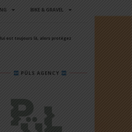
ING
BIKE & GRAVEL
ui est toujours là, alors protégez
PÜLS AGENCY