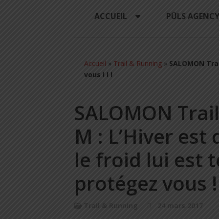
ACCUEIL
PÜLS AGENC
Accueil
»
Trail & Running
»
SALOMON Trail 
vous ! ! !
SALOMON Trai
M : L’Hiver est
le froid lui est 
protégez vous ! 
Trail & Running
24 mars 2017