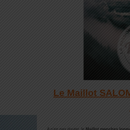
Le Maillot SALO
A n’en pas douter, le
Maillot manches lon