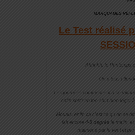
MARQUAGES RÉFLÉ
Le Test réalisé
SESSI
Ahhhhh, le Printemps est
On a tous atten
Les journées commencent à se rallong
enfin sortir en tee-shirt bien lége
Mouais, enfin ça c’est ce qu’on se dit
fait encore
4-5 degrés
le matin, e
malmené par le vent et par l