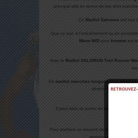
principal allié en terme de tee-shirt manch
Ce
Maillot Salomon
est tout 
Que ce soit, à l’entraînement ou en compétit
Warm MID
pour
homme
est le
Avec le
Maillot SALOMON Trail Runner W
vou
Ce
maillot manches longues
vous propose
RETROUVEZ-
stretch 4 directions et 
Il peut ainsi se porter en
couche extérieu
intermédiaire
Pour parfaire ce ressenti de chaleur et de b
apporte une parfaite isol