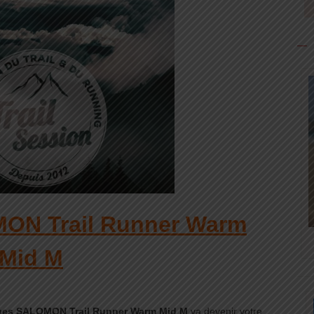
MON Trail Runner Warm
Mid M
gues SALOMON Trail Runner Warm Mid M
va devenir votre