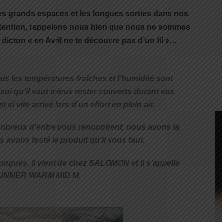
us les grands espaces et les longues sorties dans nos
ttention, rappelons nous bien que nous ne sommes
e dicton « en Avril ne te découvre pas d’un fil »…
is les températures fraîches et l’humidité sont
 soi qu’il vaut mieux rester couverts durant vos
 si vite arrivé lors d’un effort en plein air.
mbreux d’entre vous rencontrent, nous avons la
 avons testé le produit qu’il vous faut.
ongues, il vient de chez SALOMON et il s’appelle
UNNER WARM MID M.