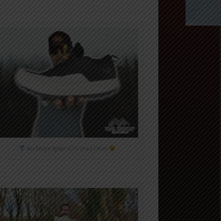
Arc'teryx Sylan GTX chez i-Run