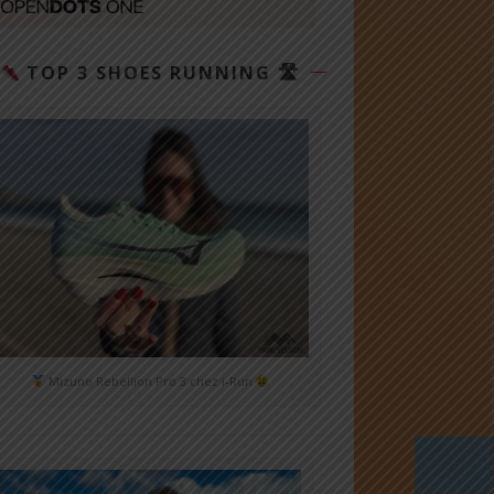
TOP 3 SHOES RUNNING 🛣
Mizuno Rebellion Pro 3 chez i-Run