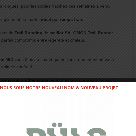
es longues, pour les sorties fraîches des semaines à venir.
simplement, le maillot
idéal par temps frais
!
ions de
Trail Running
, le
maillot SALOMON Trail Runner
 parfait compromis entre légèreté et chaleur.
arm MID
vous êtes au chaud quand l’environnement où vous
s situez est froid.
 une
isolation thermique
performante grâce à son molleton
NOUS SOUS NOTRE NOUVEAU NOM & NOUVEAU PROJET
à la technologie
AdvancedSkin Warm
.
re
pour contrer la fraîcheur matinale ou comme
couche
chaude pour courir en hiver.
ien être, les manches sont dotées de
passes-pouces
ce qui
ation de vos mains pendant vos sorties.