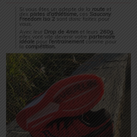
Si vous êtes un adepte de la
route
et
des
pistes d’athlétisme,
ces
Saucony
Freedom Iso 2
sont donc faites pour
vous.
Avec leur
Drop de 4mm
et leurs
260g
,
elles vont vite devenir votre
partenaire
idéale
pour
l’entrainement
comme pour
la
compétition.