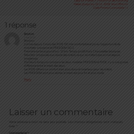
Déjà En Promo ?! I-Run.fr Et Ses Running
Weeks (jusqu'au 22-11-2018) Vous Offre Un
Code Promo Cumulable !
1 réponse
Brahim
7 mai 2019
Bonjour,
J’utilise depuis 3 mois des RIDE ISO, très confortable et j’ai eu l’opportunité de
m’acheter une paire de FREEDOM ISO 2.
Première sortie aujourd’hui : 10 km. Temps plutôt frais. Chaussettes basiques.
Résultat : ampoules aux bouts des orteils, ce qui ne m’était pas arrivé depuis
longtemps.
D’ailleurs lorsqu’on compare les deux modèles FREEDOM et RIDE, il y a une grosse
différence entre le mesh des deux.
Les RIDE offrent un confort bien plus doux et moelleux pour les orteils.
Les FREEDOM sont plus sèches, le mesh est plus fin et plus raide.
Reply
Laisser un commentaire
Votre adresse e-mail ne sera pas publiée.
Les champs obligatoires sont indiqués
avec
*
Commentaire
*