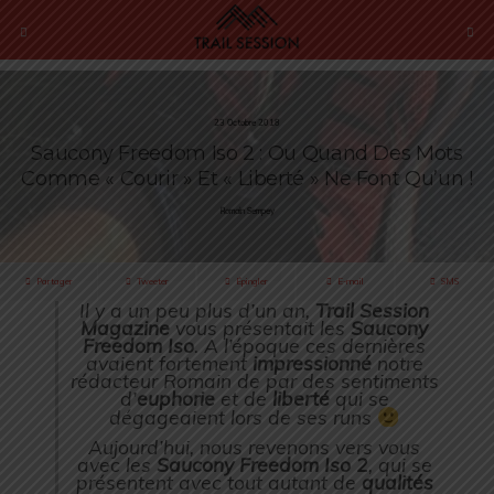
23 Octobre 2018
Saucony Freedom Iso 2 : Ou Quand Des Mots
Comme « Courir » Et « Liberté » Ne Font Qu’un !
Romain Sempey
Partager
Tweeter
Épingler
E-mail
SMS
Il y a un peu plus d’un an,
Trail Session
Magazine
vous présentait les
Saucony
Freedom Iso
. A l’époque ces dernières
avaient fortement
impressionné
notre
rédacteur Romain de par des sentiments
d’
euphorie
et de
liberté
qui se
dégageaient lors de ses runs
Aujourd’hui, nous revenons vers vous
avec les
Saucony Freedom Iso 2
, qui se
présentent avec tout autant de
qualités