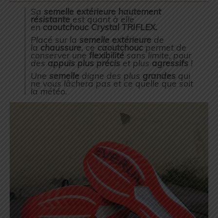
Sa
semelle extérieure hautement
résistante
est quant à elle
en
caoutchouc Crystal TRIFLEX.
Placé sur la
semelle extérieure
de
la
chaussure
, ce
caoutchouc
permet de
conserver une
flexibilité
sans limite, pour
des
appuis plus précis
et plus
agressifs
!
Une
semelle
digne des plus
grandes
qui
ne vous lâchera pas et ce quelle que soit
la météo.