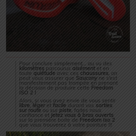
Pour conclure simplement… au vu des
kilomètres
parcourus
aisément
et en
toute
quiétude
avec ces
chaussures
, on
peut vous assurer que
Saucony
ne s’est
manifestement pas trompée en prenant
la décision de produire cette
Freedom
ISO 2 !
Alors, si vous avez envie de vous sentir
libre
,
léger
et
facile
durant vos
sorties
sur route
ou sur
piste
, faites nous
confiance et
jetez vous à bras ouverts
sur la première boite de
Freedom Iso 2
que vous trouverez à votre pointure !!!