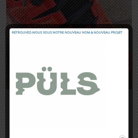
RETROUVEZ-NOUS SOUS NOTRE NOUVEAU NOM & NOUVEAU PROJET
Elle joue de ce fait un
rôle primordial
car
elle
absorbe
efficacement les
impacts
et
rend vos
foulées
plus
confortables,
au fil
des
kilomètres
.
Finies les
sensations de fatigue
qui
arrivent au bout de quelques
kilomètres
,
avec cette
semelle
là vos
sorties
vont