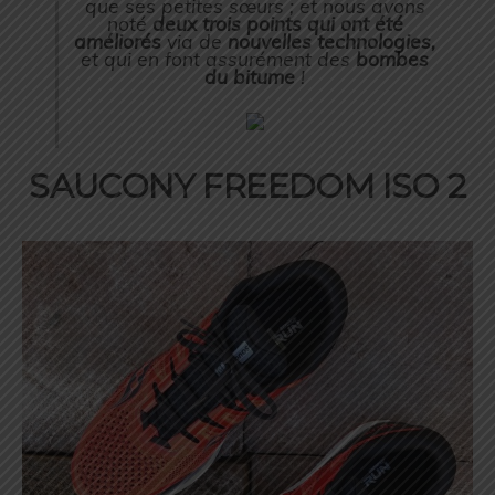
que ses petites sœurs ; et nous avons
noté
deux trois points qui ont été
améliorés
via de
nouvelles technologies,
et qui en font assurément des
bombes
du bitume
!
SAUCONY FREEDOM ISO 2