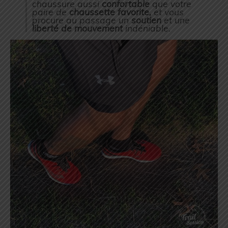
chaussure aussi
confortable
que votre
paire de
chaussette favorite,
et vous
procure au passage un
soutien
et une
liberté de mouvement
indéniable.