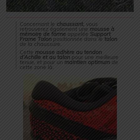
Concernant le
chaussant
, vous
retrouverez également une
mousse à
mémoire de forme
appelée
Support
Frame Talon
positionnée dans le
talon
de la chaussure.
Cette
mousse
adhère au tendon
d’Achille et au talon
pour une meilleure
tenue, et pour un
maintien optimum
de
cette zone là.