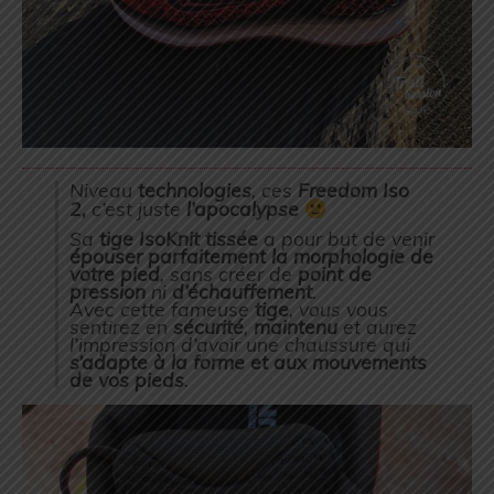
Niveau
technologies
, ces
Freedom Iso
2,
c’est juste
l’apocalypse
Sa
tige IsoKnit
tissée
a pour but de venir
épouser parfaitement la morphologie de
votre pied
, sans créer de
point de
pression
ni
d’échauffement
.
Avec cette fameuse
tige
, vous vous
sentirez en
sécurité
,
maintenu
et aurez
l’impression d’avoir une chaussure qui
s’adapte à la forme et aux mouvements
de vos pieds
.