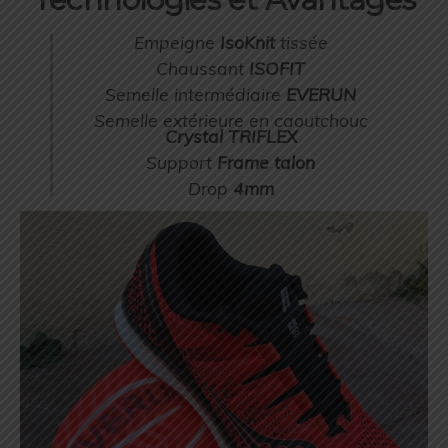
Empeigne
IsoKnit
tissée
Chaussant
ISOFIT
Semelle intermédiaire
EVERUN
Semelle extérieure en caoutchouc
Crystal TRIFLEX
Support
Frame talon
Drop
4mm