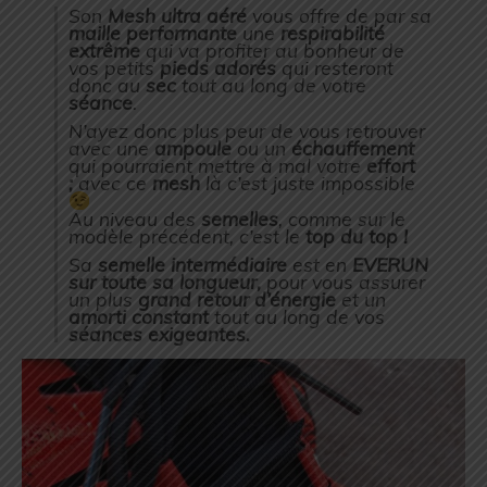
Son
Mesh ultra aéré
vous offre de par sa
maille performante
une
respirabilité
extrême
qui va profiter au bonheur de
vos petits
pieds adorés
qui resteront
donc au
sec
tout au long de votre
séance
.
N’ayez donc plus peur de vous retrouver
avec une
ampoule
ou un
échauffement
qui pourraient mettre à mal votre
effort
;
avec ce
mesh
là c’est juste impossible
Au niveau des
semelles
, comme sur le
modèle précédent, c’est le
top du top !
Sa
semelle intermédiaire
est en
EVERUN
sur toute sa longueur,
pour vous assurer
un plus
grand retour
d’énergie
et un
amorti constant
tout au long de vos
séances exigeantes.