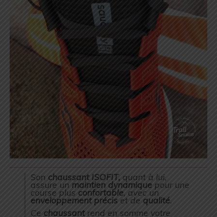
Son
chaussant
ISOFIT,
quant à lui,
assure un
maintien
dynamique
pour une
course plus
confortable
, avec un
enveloppement précis
et de
qualité
.
Ce
chaussant
rend en somme votre