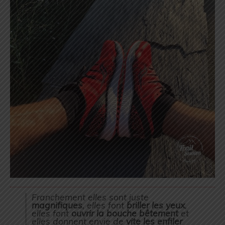
Franchement elles sont juste
magnifiques
, elles font
briller les yeux
,
elles font
ouvrir la bouche bêtement
et
elles donnent envie de
vite les enfiler