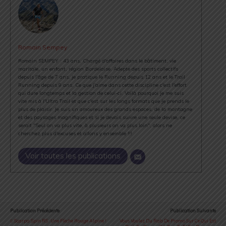
Romain Sempey
Romain SEMPEY : 43 ans, Chargé d'affaires dans le bâtiment, vie
maritale, un enfant, région Bordelaise. Adepte des sports collectifs
depuis l'âge de 7 ans, je pratique le Running depuis 12 ans et le Trail
Running depuis 9 ans. Ce que j'aime dans cette discipline c'est l'effort
qui dure longtemps et la gestion de celui-ci. Voilà pourquoi je me suis
vite mis à l'Ultra Trail et que c'est sur les longs formats que je prends le
plus de plaisir. Je suis un amoureux des grands espaces, de la montagne
et des paysages magnifiques et si je devais suivre une seule devise, ce
serait "Seul on va plus vite, à plusieurs on va plus loin", alors ne
cherchez plus d'excuses et allons y ensemble !!!
Voir toutes les publications
Publication Précédente
Publication Suivante
Scarpa Spin RS : Une Flèche Rouge Alpine !
Vous Voulez Du Rab De Promo Sur Ce Qui Est