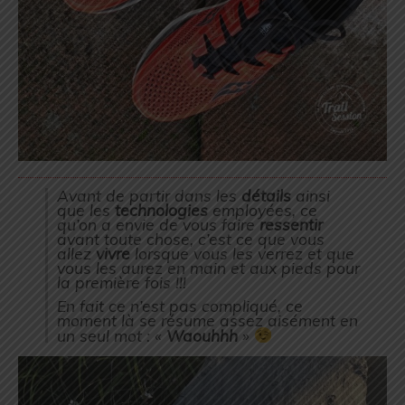
Avant de partir dans les
détails
ainsi
que les
technologies
employées, ce
qu’on a envie de vous faire
ressentir
avant toute chose, c’est ce que vous
allez
vivre
lorsque vous les verrez et que
vous les aurez en main et aux pieds pour
la première fois !!!
En fait ce n’est pas compliqué, ce
moment là se résume assez aisément en
un seul mot : «
Waouhhh
»