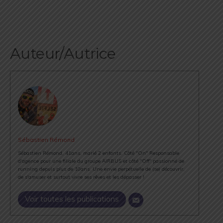
Auteur/Autrice
Sébastien Rémond
Sébastien Rémond, 41ans, marié 2 enfants. Côté "On" Responsable
d'agence pour une filiale du groupe AIRBUS et côté "Off" passionné de
running depuis plus de 10ans. Une envie perpétuelle de (se) découvrir,
de s'amuser et surtout vivre ses rêves et les dépasser !
Voir toutes les publications