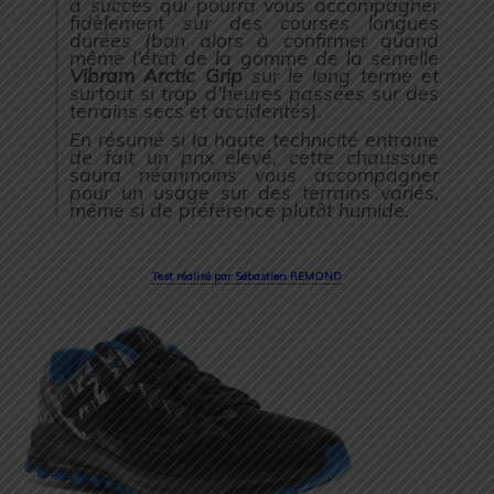
à succès qui pourra vous accompagner
fidèlement sur des courses longues
durées (
bon alors à confirmer quand
même l’état de la gomme de la
semelle
Vibram Arctic Grip
sur le long terme et
surtout si trop d’heures passées sur des
terrains secs et accidentés
).
En résumé si la haute technicité entraine
de fait un prix élevé, cette chaussure
saura néanmoins vous accompagner
pour un usage sur des terrains variés,
même si de préférence plutôt humide.
Test réalisé par Sébastien REMOND