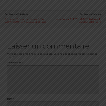
Publication Précédente
Publication Suivante
François D’Haene : Une Saison De Trail
Under Armour® HOVR INFINITE : La Classe Et
2019 Avec 100% De Nouveaux Challenges !
Le Style À L'état Pur !
Laisser un commentaire
Votre adresse e-mail ne sera pas publiée.
Les champs obligatoires sont indiqués
avec
*
Commentaire
*
Nom
*