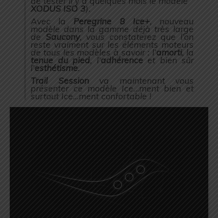
de tester il y a quelques mois le modèle
XODUS ISO 3
).
Avec la
Peregrine 8 Ice+
, nouveau
modèle dans la gamme déjà très large
de
Saucony
, vous constaterez que l’on
reste vraiment sur les éléments moteurs
de tous les modèles à savoir : l’
amorti
, la
tenue du pied
, l’
adhérence
et bien sûr
l’
esthétisme
.
Trail Session
va maintenant vous
présenter ce modèle Ice…ment bien et
surtout Ice…ment confortable !