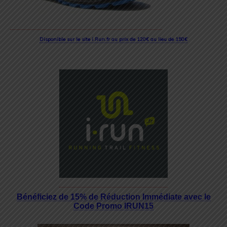
Disponible sur le site i.Run.fr au prix de 120€ au lieu de 150€
Bénéficiez de 15% de Réduction Immédiate avec le
Code Promo IRUN15