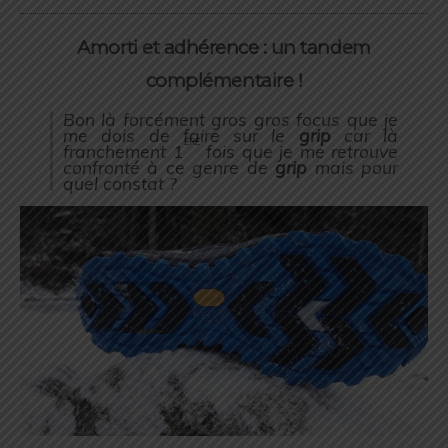
Amorti et adhérence : un tandem
complémentaire !
Bon là forcément gros gros focus que je
me dois de faire sur le
grip
car là
ère
franchement 1
fois que je me retrouve
confronté à ce genre de
grip
mais pour
quel constat ?