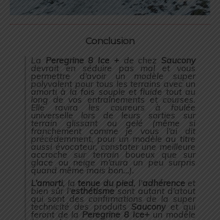
Conclusion
La
Peregrine 8 Ice +
de chez
Saucony
devrait en séduire pas mal et vous
permettre d’avoir un modèle super
polyvalent pour tous les terrains avec un
amorti à la fois souple et fluide tout au
long de vos entraînements et courses.
Elle ravira les coureurs à foulée
universelle lors de leurs sorties sur
terrain glissant ou gelé (
même si
franchement comme je vous l’ai dit
précédemment, pour un modèle au titre
aussi évocateur, constater une meilleure
accroche sur terrain boueux que sur
glace ou neige m’aura un peu surpris
quand même mais bon…
).
L’amorti
, la
tenue du pied
, l’
adhérence
et
bien sûr l’
esthétisme
sont autant d’atout
qui sont des confirmations de la super
technicité des produits
Saucony
et qui
feront de la
Peregrine 8 Ice+
un modèle