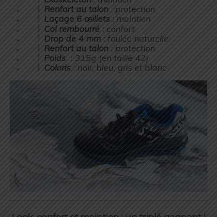
Renfort au talon
: protection
Laçage 6 œillets
: maintien
Col rembourré
: confort
Drop de 4 mm
: foulée naturelle
Renfort au talon
: protection
Poids
: 315g (
en taille 42
)
Coloris
: noir, bleu, gris et blanc