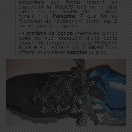
sensations que j’avais ressenti en
chaussant la
XODUS Iso3
ou je dirai
même sur un modèle de la même
famille : la
Peregrine 7
que j’ai eu
l’occasion de rapidement porter sur 2
sorties avec des copains.
Le
système de laçage
(
même de si mon
point de vue manquant d’une petite
« poche de rangement »
) de la
Peregrine
8 Ice +
est renforcé par
6 œillets
vous
offrant un excellent
maintien
du pied.