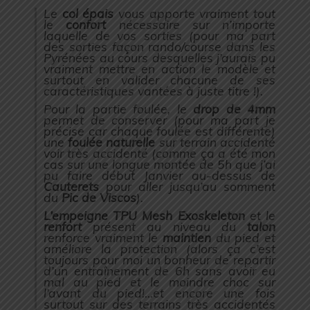
Le
col épais
vous apporte vraiment tout
le
confort
nécessaire sur n’importe
laquelle de vos sorties (
pour ma part
des sorties façon rando/course dans les
Pyrénées au cours desquelles j’aurais pu
vraiment mettre en action le modèle et
surtout en valider chacune de ses
caractéristiques vantées à juste titre !
).
Pour la partie foulée, le
drop de 4mm
permet de conserver (
pour ma part je
précise car chaque foulée est différente
)
une
foulée naturelle
sur terrain accidenté
voir très accidenté (
comme ça a été mon
cas sur une longue montée de 5h que j’ai
pu faire début Janvier au-dessus de
Cauterets
pour aller jusqu’au somment
du
Pic de Viscos
).
L’empeigne TPU Mesh Exoskeleton
et le
renfort
présent au niveau du
talon
renforce vraiment le
maintien
du pied et
améliore la protection (
alors ça c’est
toujours pour moi un bonheur de repartir
d’un entraînement de 6h sans avoir eu
mal au pied et le moindre choc sur
l’avant du pied!…et encore une fois
surtout sur des terrains très accidentés