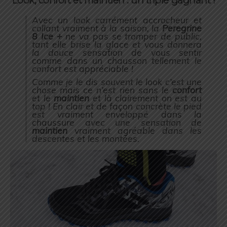
Look, confort et maintien : un triplé gagnant !
Avec un look carrément accrocheur et
collant vraiment à la saison, la
Peregrine
8 Ice +
ne va pas se tromper de public,
tant elle brise la glace et vous donnera
la douce sensation de vous sentir
comme dans un chausson tellement le
confort est appréciable !
Comme je le dis souvent le look c’est une
chose mais ce n’est rien sans le
confort
et le
maintien
et là clairement on est au
top ! En clair et de façon concrète le pied
est vraiment enveloppé dans la
chaussure avec une sensation de
maintien
vraiment agréable dans les
descentes et les montées.