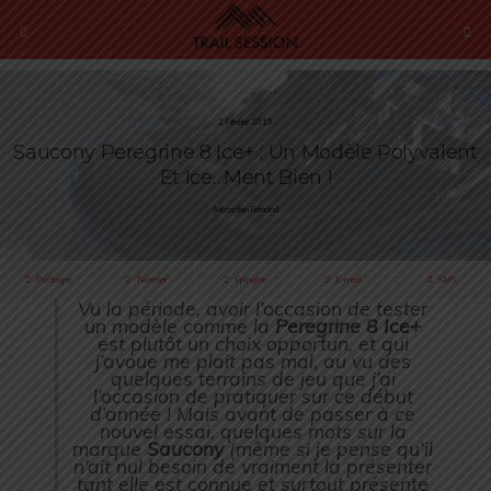
2 Février 2019
Saucony Peregrine 8 Ice+ : Un Modèle Polyvalent
Et Ice…ment Bien !
Sébastien Rémond
Partager
Tweeter
Épingler
E-mail
SMS
Vu la période, avoir l’occasion de tester
un modèle comme la
Peregrine 8 Ice+
est plutôt un choix opportun, et qui
j’avoue me plait pas mal, au vu des
quelques terrains de jeu que j’ai
l’occasion de pratiquer sur ce début
d’année ! Mais avant de passer à ce
nouvel essai, quelques mots sur la
marque
Saucony
(
même si je pense qu’il
n’ait nul besoin de vraiment la présenter
tant elle est connue et surtout présente