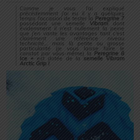
Comme je vous l’ai expliqué
précédemment j’ai eu il y a quelques
temps l’occasion de tester la
Peregrine 7
possédant une semelle
Vibram
dont
évidemment il n’est nullement la peine
que j’en vante les avantages tant c’est
clairement une référence niveau
technicité… mais là petite ou grosse
particularité (
je vous laisse faire le
constat par vous-même
) la
Peregrine 8
Ice +
est dotée de la
semelle Vibram
Arctic Grip !