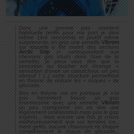
Donc une gomme pas vraiment
habituelle (
enfin pour ma part je dirai
même 1ère rencontre
) et plutôt même
surprenante, en gros une semelle
Vibram
sur laquelle a été inséré des sections
Arctic Grip
(= correspondant aux
chevrons gris situés dans l’axe de la
semelle
). Je peux vous dire que la
sensation au toucher est étrange =
sensation d’avoir un caoutchouc un peu
abrasif ! (…) cette structure permettant
en théorie de réduire les « risques » de
glissade.
Bon en théorie car en pratique je n’ai
pas forcément trouvé un gap
énormissime avec une semelle
Vibram
un peu cramponné (
on va dire une
légèrement amélioration mais pas le gap
espéré
)… mais encore une fois je crains
malheureusement que sur terrains ice…
ment gelés, aucune chaussure ne stoppe
complètement le risque de glissade…