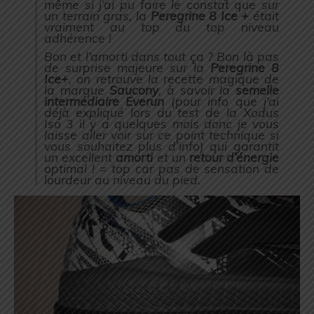
même si j’ai pu faire le constat que sur
un terrain gras, la
Peregrine 8 Ice +
était
vraiment au top du top niveau
adhérence !
Bon et l’amorti dans tout ça ? Bon là pas
de surprise majeure sur la
Peregrine 8
Ice+
, on retrouve la recette magique de
la marque
Saucony
, à savoir la
semelle
intermédiaire Everun
(
pour info que j’ai
déjà expliqué lors du test de la Xodus
Iso 3 il y a quelques mois donc je vous
laisse aller voir sur ce point technique si
vous souhaitez plus d’info
) qui garantit
un excellent
amorti
et un
retour d’énergie
optimal ! = top car pas de sensation de
lourdeur au niveau du pied.