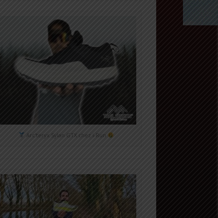
Arc'teryx Sylan GTX chez i-Run