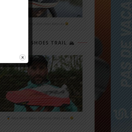
Mizuno Neo Zen chez Alltricks
TOP 3 SHOES TRAIL 🏔
Altra Mont Blanc Carbone chez i-Run