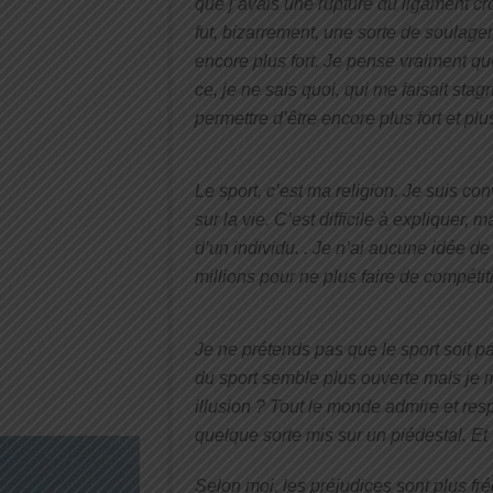
que j’avais une rupture du ligament cr
fut, bizarrement, une sorte de soulag
encore plus fort. Je pense vraiment que
ce, je ne sais quoi, qui me faisait sta
permettre d’être encore plus fort et plu
Le sport, c’est ma religion. Je suis c
sur la vie. C’est difficile à expliquer, ma
d’un individu. . Je n’ai aucune idée de
millions pour ne plus faire de compétit
Je ne prétends pas que le sport soit pa
du sport semble plus ouverte mais je m
illusion ? Tout le monde admire et re
quelque sorte mis sur un piédestal. Et s
Selon moi, les préjudices sont plus f