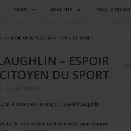
Y
NEWS
HEALTHY
TRAIL & RUNN
IN – ESPOIR OLYMPIQUE et CITOYEN DU SPORT
CLAUGHLIN – ESPOIR
 CITOYEN DU SPORT
0
Cédric Masip
. J’ai la boxe dans le sang (…)
Lee McLaughlin
ire. Je suis certain qu’il va arriver, mais j’ignore