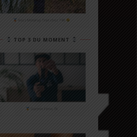
Asics MetaFuji Trail chez T4R
TOP 3 DU MOMENT
Garmin Fénix 7X