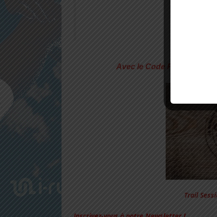
Lee McLau
Avec le Code Promo TRAIL
Trail Sess
Inscrivez-vous à notre Newsletter !