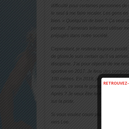
difficulté pour certaines personnes de 
le seul à me faire recaler. Les gens e
bien. » Quelqu’un de bien ? Ça veut d
penser. J’aimerais tellement utiliser m
préjugés dans notre société.
Cependant, je resterai toujours positif
de gloireJe suis certain qu’il va arriv
discipline. J’ai pour objectif de me re
sportive en 2017. Je ferai des compéti
100 mètres. En 2018, je serai prêt po
RETROUVEZ-
ensuite, ce sera le grand événement, 
Après ? Je veux être le meilleur entraîn
sur la piste.
Si vous voulez courir plus vite, deman
vers Lee.