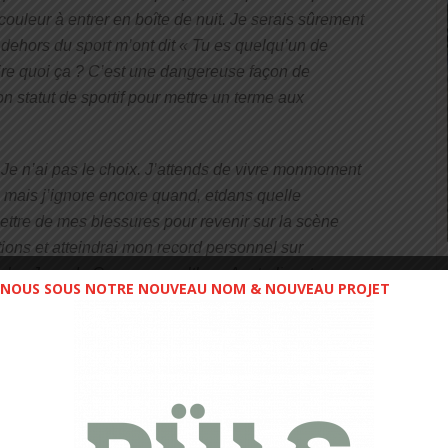
couleur à entrer en boîte de nuit. Je serais sûrement
n dehors du sport m’ont dit « Tu es quelqu’un de
ire quoi ça ? C’est une dangereuse façon de
on statut de sportif pour mettre un terme aux
. Je n’ai pas le choix. J’attends de vivre monmoment
er, mais j’ignore encore quand, etdans quelle
mettre de mes blessures pour revenir sur la scène
tions et atteindrai mon record personnel sur
ur les Jeux du Commonwealth en Australie, et
NOUS SOUS NOTRE NOUVEAU NOM & NOUVEAU PROJET
lorsque je vivrai mon « moment » olympique.
eur qui soit et aider les athlètes à courir plus vite
dez à Lee. Si vous voulez être le premier, courez