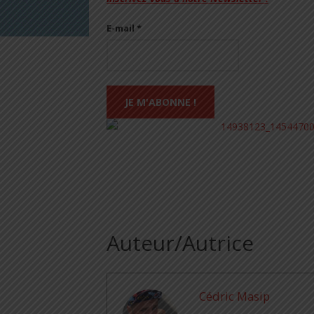
E-mail
*
Auteur/Autrice
Cédric Masip