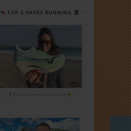
TOP 3 SHOES RUNNING 🛣
Mizuno Rebellion Pro 3 chez i-Run