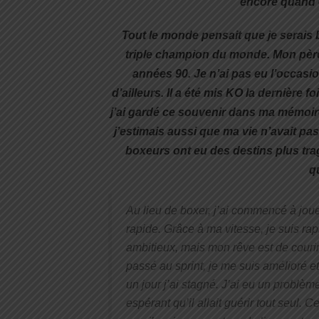
encore quand e
Tout le monde pensait que je serais b
triple champion du monde. Mon père
années 90. Je n’ai pas eu l’occasi
d’ailleurs. Il a été mis KO la dernière fo
j’ai gardé ce souvenir dans ma mémoire
j’estimais aussi que ma vie n’avait pas
boxeurs ont eu des destins plus trag
q
Au lieu de boxer, j’ai commencé à jouer
rapide. Grâce à ma vitesse, je suis rap
ambitieux, mais mon rêve est de courir
passé au sprint, je me suis amélioré e
un jour j’ai stagné. J’ai eu un problèm
espérant qu’il allait guérir tout seul. 