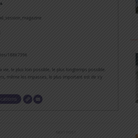
 ▲
il_session_magazine
2
tes/18867396
a vie, le plus loin possible, le plus longtemps possible.
rs, même les impasses, le plus important est de s’y
ications
NEXT POST