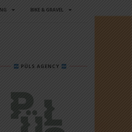
ING
BIKE & GRAVEL
PÜLS AGENCY