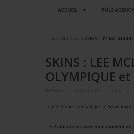
ACCUEIL
PÜLS AGENC
Accueil
»
News
»
SKINS : LEE MCLAUGHL
SKINS : LEE M
OLYMPIQUE et
News
3 mars 2017
Like
Tout le monde pensait que je serai boxeur
« J’attends de vivre mon moment de glo