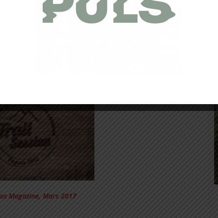
ghlin/Citoyen du Sport
SESSION bénéficiez de 15% chez i-Run
ion Magazine, Mars 2017