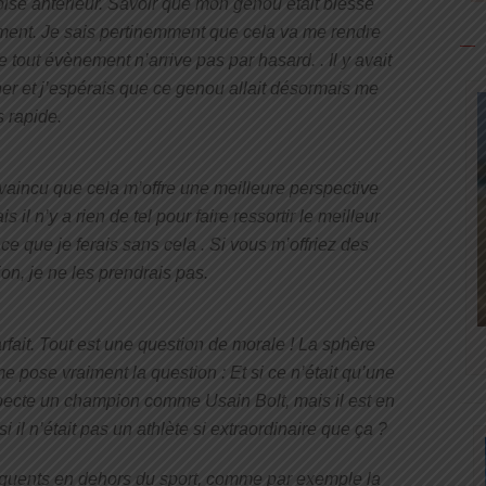
oisé antérieur. Savoir que mon genou était blessé
ement. Je sais pertinemment que cela va me rendre
 tout évènement n’arrive pas par hasard. . Il y avait
gner et j’espérais que ce genou allait désormais me
s rapide.
onvaincu que cela m’offre une meilleure perspective
is il n’y a rien de tel pour faire ressortir le meilleur
 ce que je ferais sans cela . Si vous m’offriez des
ion, je ne les prendrais pas.
rfait. Tout est une question de morale ! La sphère
e pose vraiment la question : Et si ce n’était qu’une
specte un champion comme Usain Bolt, mais il est en
i il n’était pas un athlète si extraordinaire que ça ?
réquents en dehors du sport, comme par exemple la