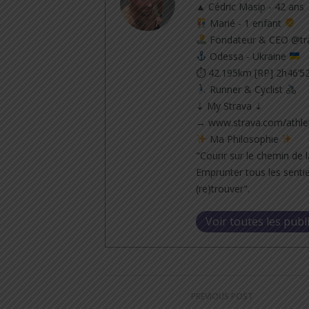
▲ Cédric Masip - 42 ans
Marié - 1 enfant
Fondateur & CEO @tra
Odessa - Ukraine
⏱ 42.195km [RP] 2h46’5
Runner & Cyclist
⇣ My Strava ⇣
→ www.strava.com/athle
Ma Philosophie
"Courir sur le chemin de l
Emprunter tous les sentie
(re)trouver".
Voir toutes les publ
PREVIOUS POST