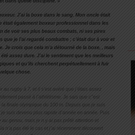
t dans quelle discipline. »
oxeur. J’ai la boxe dans le sang. Mon oncle était
 était également boxeur professionnel dans les
on de voir ses plus beaux combats, ni ses pires
is que je l’ai regardé combattre ; c’était dur à voir et
. Je crois que cela m’a détourné de la boxe, , mais
 été assez dure. J’ai le sentiment que les meilleurs
iques et qu’ils cherchent perpétuellement à fuir
uelque chose.
 au rugby à 7, et il s’est avéré que j’étais assez
idement passé à l’athlétisme. Je sais que c’’est
 la finale olympique du 100 m. Depuis que je suis
t je suis devenu plus rapide d’année en année. Puis
e au genou, mais je n y ai pas prêté attention et
Cela n’a pas été le cas et j’ai récemment découvert