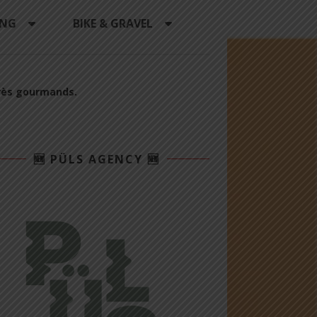
ING
BIKE & GRAVEL
très gourmands.
🆕 PÜLS AGENCY 🆕