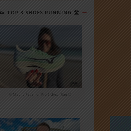
👟 TOP 3 SHOES RUNNING 🛣
🥇 Mizuno Rebellion Pro 3 chez i-Run 🤑