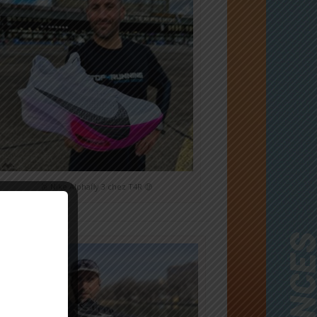
🥈 Nike Alphafly 3 chez T4R 🤑