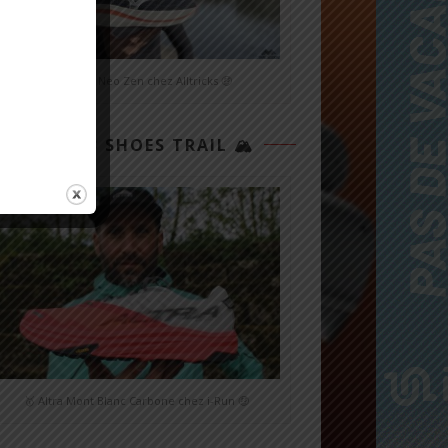
🥉 Mizuno Neo Zen chez Alltricks 🤑
👟 TOP 3 SHOES TRAIL 🏔
🥇 Altra Mont Blanc Carbone chez i-Run 🤑