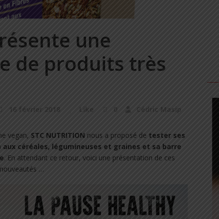
présente une
 de produits très
16 février 2018
Like
0
Cédric Masip
mme vegan,
STC NUTRITION
nous a proposé de
tester ses
 aux céréales, légumineuses et graines et sa barre
ge
. En attendant ce retour, voici une présentation de ces
nouveautés …