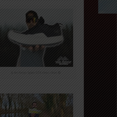
🥈 Arc'teryx Sylan GTX chez i-Run 🤑