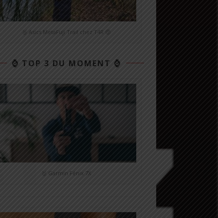
🥉 Asics MetaFuji Trail chez T4R 🤑
⌚️ TOP 3 DU MOMENT ⌚️
🥇 Garmin Fénix 7X