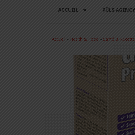
ACCUEIL
PÜLS AGENC
Accueil
»
Health & Food
»
Santé & Recette