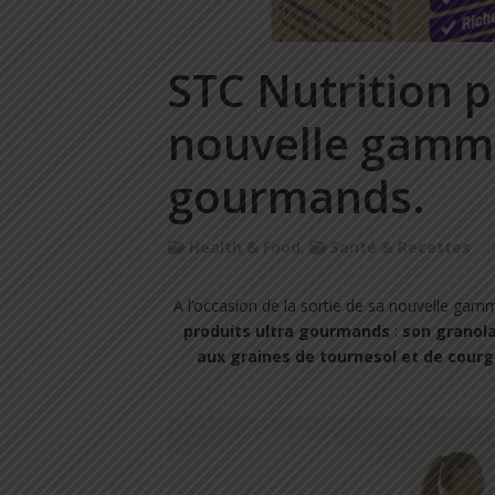
STC Nutrition 
nouvelle gamme
gourmands.
Health & Food
,
Santé & Recettes
A l’occasion de la sortie de sa nouvelle ga
produits ultra gourmands
:
son granola
aux graines de tournesol et de cour