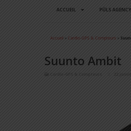
ACCUEIL
PÜLS AGENC
Accueil
»
Cardio-GPS & Compteurs
»
Suun
Suunto Ambit
Cardio-GPS & Compteurs
22 janvi