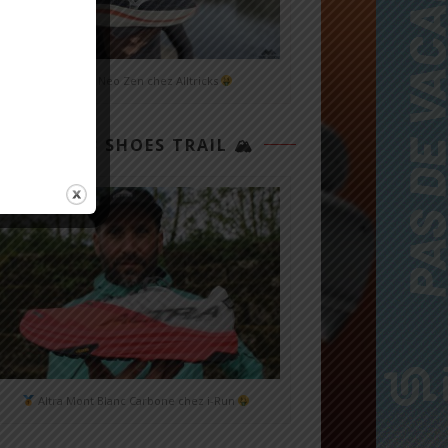
Mizuno Neo Zen chez Alltricks
TOP 3 SHOES TRAIL 🏔
Altra Mont Blanc Carbone chez i-Run