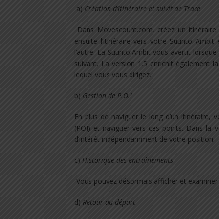
a)
Création d’itinéraire et suivit de Trace
Dans Movescount.com, créez un itinéraire b
ensuite l’itinéraire vers votre Suunto Ambit 
l’autre. La Suunto Ambit vous avertit lorsqu
suivant. La version 1.5 enrichit également 
lequel vous vous dirigez.
b)
Gestion de P.O.I
​En plus de naviguer le long d’un itinéraire, 
(POI) et naviguer vers ces points. Dans la 
d’intérêt indépendamment de votre position.
c)
Historique des entraînements
Vous pouvez désormais afficher et examiner 
d)
Retour au départ