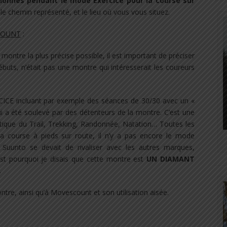
ctionnés pendant le mode Exercice pour la course sur
 le chemin représenté, et le lieu où vous vous situez.
SCOUNT
:
montre la plus précise possible, il est important de préciser
 débuts, n’était pas une montre qui intéresserait les coureurs
CICE incluant par exemple des séances de 30/30 avec un «
ui a été soulevé par des détenteurs de la montre. C’est une
tique du Trail, Trekking, Randonnée, Natation… Toutes les
 la course à pieds sur route, il n’y a pas encore le mode
, Suunto se devait de rivaliser avec les autres marques,
est pourquoi je disais que cette montre est
UN DIAMANT
.
ontre, ainsi qu’à Movescount et son utilisation aisée.