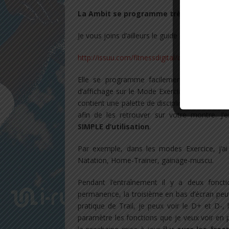
La Ambit se programme très facilement
Je vous joins d’ailleurs le guide d’utilisation en 
http://issuu.com/fitnessdigital/docs/suuntoa
Elle se programme facilement via Movesco
d’affichage sur le Mode Exercice (mode penda
contient une palette de disciplines que vo
afin de les retrouver sur votre montre. 
SIMPLE d’utilisation
.
​Par exemple, dans les modes Exercice, j’ai
Natation, Home-Trainer, gainage-muscu.
Pendant l’entraînement il y a deux fonc
permanence, la troisième en bas d’écran peu
pratique de Trail, je peux voir le D+ et D-,
paramètre les fonctions que je veux voir en p