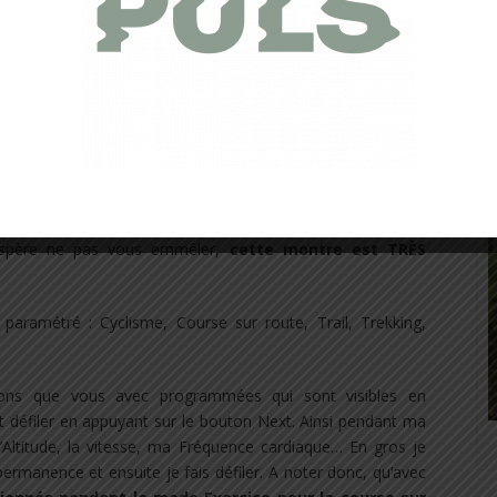
.
ligne dont voici le lien internet :
mbitguidedutilisation#download
unt, vous pouvez modifier et mettre jusqu’à 8 écrans
nt lequel vous pratiquez votre activité). Le mode Exercice
us programmez sur votre montre, et pouvez même renommer
J’espère ne pas vous emmêler,
cette montre est TRÈS
 paramétré : Cyclisme, Course sur route, Trail, Trekking,
tions que vous avec programmées qui sont visibles en
t défiler en appuyant sur le bouton Next. Ainsi pendant ma
 l’Altitude, la vitesse, ma Fréquence cardiaque… En gros je
ermanence et ensuite je fais défiler. A noter donc, qu’avec