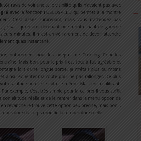
lutôt ravis de voir une telle visibilité qu’ils n’avaient pas avec
égré
avec la fonction FUSEDSPEED qui permet à la montre
dement. C’est assez surprenant, mais vous n’attendez pas
ut, je sais qu’un ami détenant une montre haut de gamme
sieurs minutes. Il m’est arrivé rarement de devoir attendre
llement quasi instantané.
que
, notamment pour les adeptes de Trekking. Pour les
’entraîne. Mais bon, pour le prix il est tout à fait agréable et
n montagne lors d’une longue sortie, je m’étais plus ou moins
 et ainsi réorienter ma route pour ne pas rallonger. De plus
votre altitude ou elle le fait elle-même. Mais en la calibrant,
. Par exemple, c’est très simple pour la calibrer il vous suffit
 son altitude réelle et de le rentrer dans le menu option de
là en revanche je trouve cette option peu précise, mais bon…
température du corps modifie la température réelle.