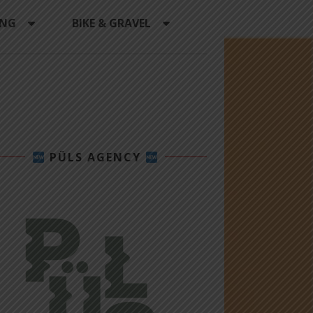
ING
BIKE & GRAVEL
PÜLS AGENCY