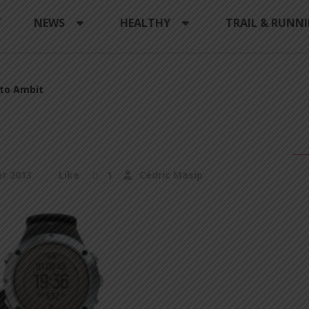
Y
NEWS
HEALTHY
TRAIL & RUNN
to Ambit
er 2013
Like
1
Cédric Masip