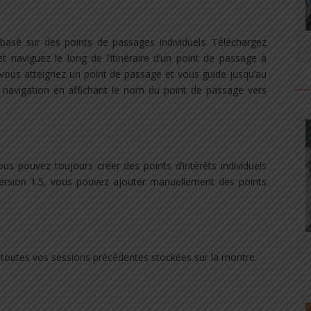
asé sur des points de passages individuels. Téléchargez
et naviguez le long de l’itinéraire d’un point de passage à
e vous atteignez un point de passage et vous guide jusqu’au
la navigation en affichant le nom du point de passage vers
vous pouvez toujours créer des points d’intérêts individuels
version 1.5, vous pouvez ajouter manuellement des points
toutes vos sessions précédentes stockées sur la montre.