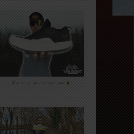
Arc'teryx Sylan GTX chez i-Run