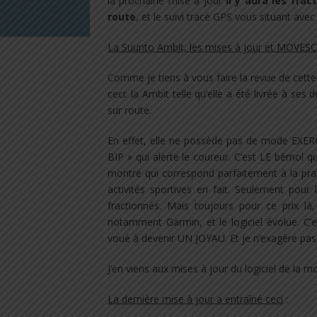
la prochaine mise à jour
il y aura les fra
route
, et le suivi tracé GPS vous situant avec
La Suunto Ambit, les mises à jour et MOVE
Comme je tiens à vous faire la revue de cette 
ceci: la Ambit telle qu’elle a été livrée à ses
sur route.
En effet, elle ne possède pas de mode EXER
BIP » qui alerte le coureur. C’est LE bémol q
montre qui correspond parfaitement à la pra
activités sportives en fait. Seulement pour
fractionnés. Mais toujours pour ce prix là
notamment Garmin, et le logiciel évolue. C’
voué à devenir UN JOYAU. Et je n’exagère pas
J’en viens aux mises à jour du logiciel de la m
La dernière mise à jour a entraîné ceci
: