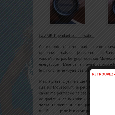
La AMBIT pendant son utilisation
:
​Cette montre c’est mon partenaire de course
optionnelle, mais que je recommande. Sans e
vous n’aurez pas les graphiques sur Movescou
énergétique… Mine de rien, avant de posséde
le chrono, je ne voyais pas vraiment l’intérêt
RETROUVEZ-
Mais à présent, je me situe très bien penda
suis sur Movescount, je peux très facilement
cardio me permet de ne pas me situer dans u
de qualité. Avec la Ambit « je me dose » 
sobre
. Et même si je n’ai jamais possédé d
modèles, et je ne leur envie pas leur montre.