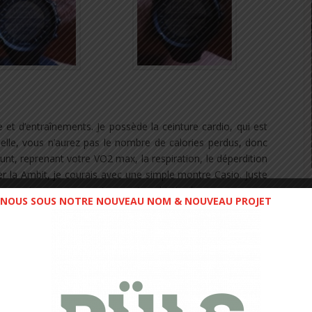
 et d’entraînements. Je possède la ceinture cardio, qui est
lle, vous n’aurez pas le nombre de calories perdus, donc
nt, reprenant votre VO2 max, la respiration, le déperdition
r la Ambit, je courais avec une simple montre Casio. Juste
 de courir avec une montre aussi sophistiquée.
NOUS SOUS NOTRE NOUVEAU NOM & NOUVEAU PROJET
nt mes entraînements, et lorsque je connecte ma montre et
 analyser ma sortie, mon exercice. Pendant que je cours, le
ne zone rouge, de voir que cela a généré un entrainement
à présent.
C’est un véritable ordinateur de bord, très
’autres modèles, je cours avec des amis qui ont d’autres