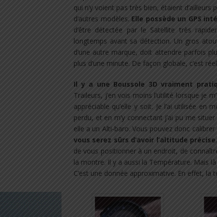
qui n’y voient pas très bien, étaient d’ailleurs p
d’autres modèles.
Elle possède un GPS int
d’être détectée par le Satellite très rapi
longtemps avant sa détection. Un gros ato
d’une autre marque, doit attendre parfois plu
plus d’une minute. De façon globale, c’est rée
Il y a une Boussole 3D vraiment prati
Traileurs, j’en vois moins l’utilité lorsque je m
appréciable qu’elle y soit. Je l’ai utilisée e
perdu, et en m’y connectant j’ai pu me situer
elle a un Alti-baro. Vous pouvez donc calibrer 
vous serez sûrs d’avoir l’altitude précise
de vous positionner à un endroit, de connaître
la montre. Il y a aussi la Température. Mais 
C’est une donnée approximative. En effet, la 