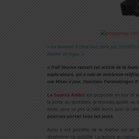
« Un Diamant à l’état brut taillé par SUUNTO d
devenir un Joyau. »
« Trail Session ressort cet article de la Su
explorateurs, qui a subi de nombreux relifti
vue Mises à Jour, Fonctions Paramétrages Tr
La Suunto Ambit
est proposée en noir et arg
la porte au quotidien, je trouvais qu’elle s
envie, pour ce prix là (480 euros avec la ce
pourrais porter tous les jours
.
Aussi il est possible de la mettre sur un 
d’optimiser sa visibilité. La lecture au cadran