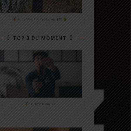
Asics MetaFuji Trail chez T4R
TOP 3 DU MOMENT
Garmin Fénix 7X