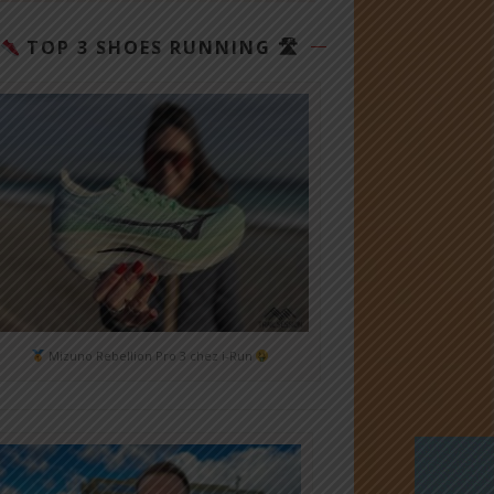
TOP 3 SHOES RUNNING 🛣
Mizuno Rebellion Pro 3 chez i-Run