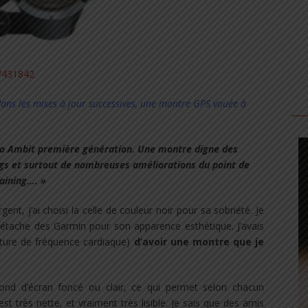
ans les mises à jour successives, une montre GPS vouée à
unto Ambit première génération. Une montre digne des
ngs et surtout de nombreuses améliorations du point de
aining…. »
ent, j’ai choisi la celle de couleur noir pour sa sobriété. Je
e détache des Garmin pour son apparence esthétique. J’avais
inture de fréquence cardiaque)
d’avoir une montre que je
fond d’écran foncé ou clair, ce qui permet selon chacun
 est très nette, et vraiment très lisible. Je sais que des amis