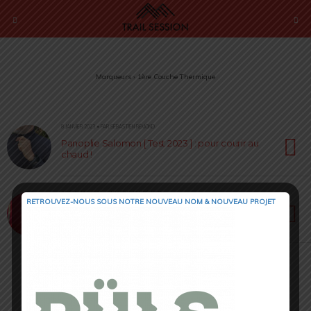
Marqueurs › 1ère Couche Thermique
8 JANVIER 2023 • PAR SÉBASTIEN RÉMOND
Panoplie Salomon [ Test 2023 ] : pour courir au
chaud !
2 DÉCEMBRE 2021 • PAR SÉBASTIEN RÉMOND
RETROUVEZ-NOUS SOUS NOTRE NOUVEAU NOM & NOUVEAU PROJET
Planet Long Sleeve LA SPORTIVA : une bonne
raison pour courir au chaud