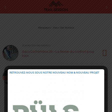
Marqueurs › Asics Gel Nimbus
25 JANVIER 2024 • PAR JULIEN PICOT
Asics Gel Nimbus 26 – La Reine du confort pour
tous
17 JANVIER 2023 • PAR ANASTASIIA MASIP
RETROUVEZ-NOUS SOUS NOTRE NOUVEAU NOM & NOUVEAU PROJET
Asics Gel Nimbus 25 [ Test 2023 ] : l’atout
CONFORT !