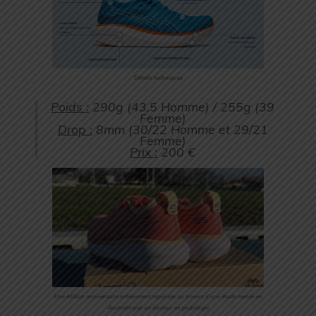
Détails techniques
Poids :
290g (43,5 Homme) / 255g (39
Femme)
Drop :
8mm (30/22 Homme et 29/21
Femme)
Prix :
200 €
Une édition anniversaire entièrement repensée au travers d’une étude menée en
Australie par un docteur en podologie