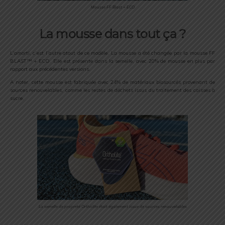
Mousse FF Blast + ECO
La mousse dans tout ça ?
L’amorti, c’est l’autre atout de ce modèle. La mousse a été changée par la mousse FF
BLAST™ + ECO. Elle est présente dans la semelle, avec 20% de mousse en plus par
rapport aux précédentes versions.
A noter, cette mousse est fabriquée avec 24% de matériaux biosourcés provenant de
sources renouvelables, comme les restes de déchets issus du traitement des caisses à
sucre.
La semelle de propreté Ortholite était également issue de sources renouvelables