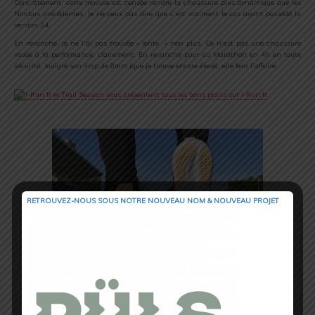
Concrètement, cette mousse est censée rendre la chaussure plus dynamique que les
Nimbus précédentes. Je ne peux pas dire que c’est vraiment le cas ayant possédé la
version 24.
En revanche, je ne l’ai pas trouvée « lente » non plus. Ce n’est pas une chaussure
vouée à la performance, clairement. En revanche pour du Marathon en 4h en toute
sécurité, malgré son drop de 8mm (que je trouve encore élevé), elle fera l’affaire.
RETROUVEZ-NOUS SOUS NOTRE NOUVEAU NOM & NOUVEAU PROJET
Semelle extérieure renforcée sur des zones d’accroche importantes
Une semelle extérieure robuste ?