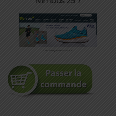
Nimbus 25 ?
Chez notre partenaire i-Run.fr