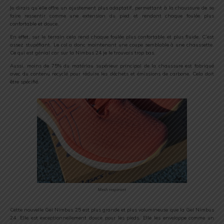
Je dirais qu’elle offre un ajustement plus adaptatif, permettant à la chaussure de se
faire ressentir comme une extension du pied et rendant chaque foulée plus
confortable et douce.
En effet, sur le terrain cela rend chaque foulée plus confortable et plus fluide. C’est
assez stupéfiant. Le col a donc maintenant une coupe semblable à une chaussette.
Ce qui est génial car sur la Nimbus 24 je le trouvais trop bas.
Aussi, moins de 75% du matériau supérieur principal de la chaussure est fabriqué
avec du contenu recyclé pour réduire les déchets et émissions de carbone. Cela doit
être spécifié.
Mesh respirant
Cette nouvelle Gel Nimbus 25 est plus grande et plus volumineuse que la Gel Nimbus
24. Elle est exceptionnellement douce pour les pieds. Elle les enveloppe comme un