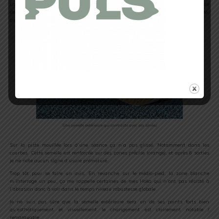
La semelle extérieure est également totalement nouvelle. Elle a une forme différente
de celle de son aînée. Le nom technique donné est AHAR LO, et en toute honnêteté,
ça ne m’a pas beaucoup parlé.
Une semelle extérieure qui contraste avec ses aînées
Sur la piste mouillée lors d’une séance ça n’a pas glissé. Notamment dans les
courbes. Cette semelle est renforcée sur des zones précise (orange), et après 6 sorties
je ne note aucun signe d’usure prématuré.
Trop tôt pour se faire un avis. En revanche sur le médio-pied, la zone blanche
m’interroge un peu, ça me rappelle certaines de mes Hoka qui n’ont pas résisté à
l’abrasion donc à voir dans le temps niveau robustesse globale.
Je ne suis pas sûre que la semelle extérieure sera un de ses points forts bien
qu’esthétiquement et visuellement le changement est clairement notable /
remarquable.