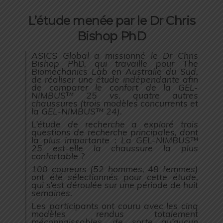
L’étude menée par le Dr Chris
Bishop PhD
ASICS Global a missionné le Dr Chris
Bishop PhD, qui travaille pour The
Biomechanics Lab en Australie du Sud,
de réaliser une étude indépendante afin
de comparer le confort de la GEL-
NIMBUS™ 25 vs. quatre autres
chaussures (trois modèles concurrents et
la GEL-NIMBUS™ 24).
L’étude de recherche a exploré trois
questions de recherche principales, dont
la plus importante : La GEL-NIMBUS™
25 est-elle la chaussure la plus
confortable ?
100 coureurs (52 hommes, 48 femmes)
ont été sélectionnés pour cette étude,
qui s’est déroulée sur une période de huit
semaines.
Les participants ont couru avec les cinq
modèles rendus totalement
méconnaissables, de sorte qu’aucun