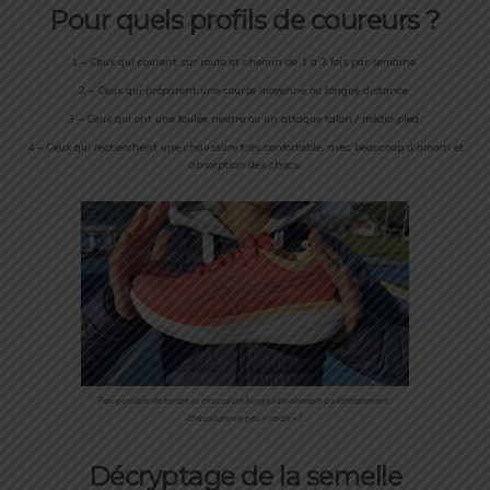
Pour quels profils de coureurs ?
1 – Ceux qui courent sur route et chemin de 1 à 3 fois par semaine.
2 – Ceux qui préparent une course moyenne ou longue distance.
3 – Ceux qui ont une foulée neutre ou un attaque talon / médio-pied.
4 – Ceux qui recherchent une chaussure très confortable, avec beaucoup d’amorti et
absorption des chocs.
Pas possible de tordre la chaussure longitudinalement ou latéralement :
chaussure un peu « raide » ?
Décryptage de la semelle