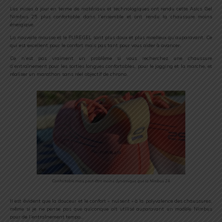
Les mises à jour en terme de matériaux et technologiques ont rendu cette Asics Gel
Nimbus 25 plus confortable dans l’ensemble et ont rendu la chaussure moins
énergique.
La nouvelle mousse et le PUREGEL sont plus doux et plus moelleux qu’auparavant. Ce
qui est excellent pour le confort mais pas tant pour vous aider à avancer.
Ce n’est pas vraiment un problème si vous recherchez une chaussure
d’entraînement pour les sorties longues confortables, pour le jogging et la marche, et
réaliser un marathon sans réel objectif de chrono.
Confortable mais peut-être moins dynamique que la Nimbus 24
Il est évident que la douceur et le confort « nuisent » à la polyvalence des chaussures,
même si je ne pense pas que quiconque ait utilisé auparavant un modèle Nimbus
pour de l’entraînement tempo…