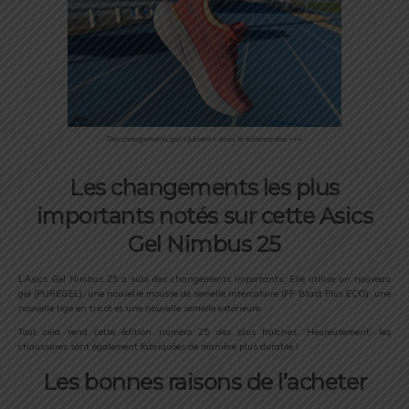
Des changements qui « pèsent » dans la balance des +++
Les changements les plus
importants notés sur cette Asics
Gel Nimbus 25
L’Asics Gel Nimbus 25 a subi des changements importants. Elle utilise un nouveau
gel (PUREGEL), une nouvelle mousse de semelle intercalaire (FF Blast Plus ECO), une
nouvelle tige en tricot et une nouvelle semelle extérieure.
Tout cela rend cette édition numéro 25 des plus fraîches. Heureusement, les
chaussures sont également fabriquées de manière plus durable !
Les bonnes raisons de l’acheter