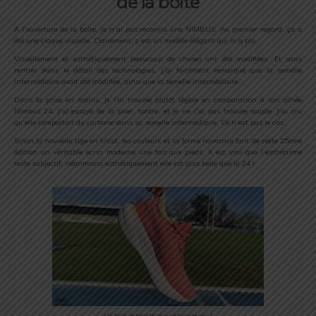
de la boîte
A l’ouverture de la boîte, je n’ai pas reconnu une NIMBUS. Au premier regard, ça a
été une claque visuelle. Clairement, c’est un modèle élégant qui m’a plu.
Visuellement et esthétiquement beaucoup de choses ont été modifiées. Et sans
rentrer dans le détail des technologies, j’ai forcément remarqué que la semelle
intermédiaire avait été modifiée, ainsi que la semelle intermédiaire.
Dans la prise en mains, je l’ai trouvée plutôt légère en comparaison à son aînée
Nimbus 24. J’ai essayé de la plier, tordre, et je ne l’ai pas trouvée souple. J’ai cru
qu’elle comportait du carbone dans sa semelle intermédiaire. Ce n’est pas le cas.
Sinon la nouvelle tige en tricot, les couleurs et sa forme novatrice font de cette 25ème
édition un véritable écrin moderne une fois aux pieds. Il est vrai que l’esthétisme
reste subjectif, néanmoins esthétiquement elle est plus belle que la 24 !
Un écrin de beauté vous ne trouvez pas ?