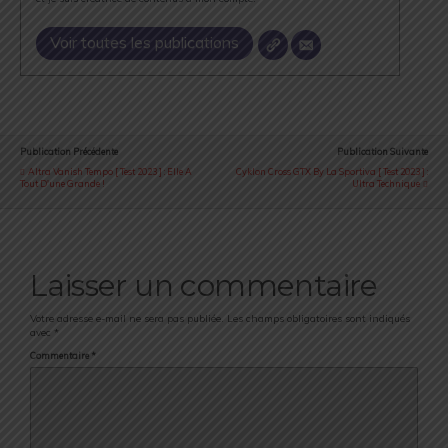
Voir toutes les publications
Publication Précédente
Publication Suivante
Altra Vanish Tempo [ Test 2023 ] : Elle A
Cyklon Cross GTX By La Sportiva [ Test 2023 ] :
Tout D'une Grande !
Ultra Technique
Laisser un commentaire
Votre adresse e-mail ne sera pas publiée.
Les champs obligatoires sont indiqués
avec
*
Commentaire
*