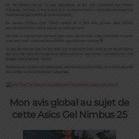
La Gel Nimbus 25 est un peu spongieuse, ce qui nuit clairement aux retours
d’énergie, c’est tout, il faut le dire. Et à vrai dire la Nimbus n’a jamais été vouée à la
Performance tout comme sa cousine Kayano.
La gamme Nimbus c’est l’atout confort, et il faut dire qu’avec cette édition
anniversaire Asics a mis le paquet sur cet argument.
Ce n’est ni trop lent ou trop lourd pour courir, pas du tout, c’est confortable un point
c’est tout. Une « charentaise améliorée » pour faire du running
Le peu de séances que j’ai fait avec, j’ai aimé courir avec, mais je ne les utiliserais
pas pour des séances rapides ou la performance sur des courses. Les débutants, si le
budget vous le permet : foncez.
Beaucoup de coureurs ont débuté avec une Nimbus en 25 années, et ce n’est pas prêt
de s’arrêter vu les améliorations apportées.
Mon avis global au sujet de
cette Asics Gel Nimbus 25