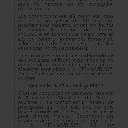
biais de marque ou de conception
n’entre en jeu.
Les participants ont dû courir sur tapis
roulant à un rythme de 10 km/heure
pendant trois minutes, et ont été invités
à évaluer le confort de chaque
chaussure en fonction de divers critères
liés au confort, notamment l’amorti du
talon, l’amorti de l’avant-pied, la stabilité
et la flexibilité de l’avant-pied.
Une analyse statistique indépendante
des résultats utilisant trois modèles de
mesure différents a été réalisée et les
résultats sont clairs : la GEL-NIMBUS™
25 a été classé numéro un en matière de
confort.
Qui est le Dr Chris Bishop PhD ?
C’est un podologue et chercheur associé
à l’Université d’Australie du Sud, a
expliqué : « Le confort est un facteur de
perception qui n’est pas une variable
biomécanique et il n’est pas le même
pour chaque individu. Cependant, les
résultats de cette étude sont concluants
: la GEL-NIMBUS™ 25 est