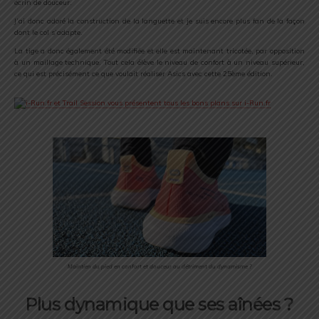
écrin de douceur.
J’ai donc adoré la construction de la languette et je suis encore plus fan de la façon
dont le col s’adapte.
La tige a donc également été modifiée et elle est maintenant tricotée, par opposition
à un maillage technique. Tout cela élève le niveau de confort à un niveau supérieur,
ce qui est précisément ce que voulait réaliser Asics avec cette 25ème édition.
Maintien du pied en confort et douceur au détriment du dynamisme ?
Plus dynamique que ses aînées ?