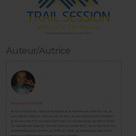
©Trail Session Magazine – Janvier 2023
Auteur/Autrice
Anastasiia MASIP
Je suis Anastasiia, l'épouse de Cédric et la Maman de notre fils Léo. Je
suis née en 1992 en Ukraine, j'ai 31 ans, je suis originaire du Donbass.
Je me suis mis à la course à pied avant la naissance de Léo (Mars 2018).
J'ai réalisé mon premier Trail de 20km en Juillet 2017, et j'ai terminé mon
premier Marathon à Paris en 3h50 en 2019. Je rêve de faire des Ultras,
et je suis créatrice de contenus à mon compte.