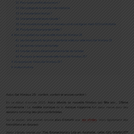
3.1
Pour quels profils de coureurs ?
3.2
Décryptage de la semelle intermédiaire
3.3
La mousse dans tout ça ?
3.4
Une semelle extérieure robuste ?
3.5
Une nouvelle languette, un nouveau col et une tige en mesh ECO confortable
3.6
Plus dynamique que ses aînées ?
4
Mon avis global au sujet de cette Asics Gel Nimbus 25
4.1
Les changements les plus importants notés sur cette Asics Gel Nimbus 25
4.2
Les bonnes raisons de l’acheter
4.3
Une des raisons d’éventuellement éviter de l’acheter
4.4
Pourquoi je recommande cette Asics Gel Nimbus 25 ?
5
Où se procurer l’Asics Gel Nimbus 25 ?
6
Auteur/Autrice
Asics Gel Nimbus 25 : confort, confort et encore confort !
En ce début d’année 2023,
Asics dévoile sa nouvelle Nimbus qui fête son… 25ème
anniversaire
! Le
modèle iconique
de la
marque nipponne
fait peau neuve pour des
sessions running des plus confortables
.
Sur le papier, elle promet encore
plus d’amorti
que
ses aînées
, mais également des
transitions en douceur
.
Selon l’étude menée par
The Biomechanics Lab en Australie
,
cette GEL-NIMBUS™