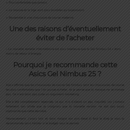
+ Plus confortable que jamais.
+ La mousse et la tige sont plus durables qu’auparavant.
+ Ressemble à une chaussure de course moderne.
Une des raisons d’éventuellement
éviter de l’acheter
– La nouvelle semelle intermédiaire est plus moelleuse que la Gel Nimbus 24 = donc
moins de retour d’énergie.
Pourquoi je recommande cette
Asics Gel Nimbus 25 ?
Asics affirme que les chaussures de course Gel Nimbus sont les chaussures de course
les plus confortables que l’on puisse acheter, et je pense que la marque ne se trompe
pas. Ce n’est donc pas juste un argument marketing.
Elle a été complètement repensée, ce qui m’a d’abord un peu inquiété, car j’aimais
tellement son aînée que je craignais que la nouvelle version ne soit pas aussi
captivante que cette dernière.
Heureusement, j’avais tort, et donc malgré son prix élevé (il faut le dire) je vous la
recommande sans hésiter si le budget vous le permet.