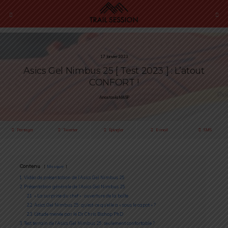
17 Janvier 2023
Asics Gel Nimbus 25 [ Test 2023 ] : L’atout
CONFORT !
Anastasiia MASIP
Partager
Tweeter
Épingler
E-mail
SMS
Contenu
Masquer
1
Vidéo de présentation de l’Asics Gel Nimbus 25
2
Présentation générale de l’Asics Gel Nimbus 25
2.1
« La surprise du chef » : ouverture de la boîte
2.2
Asics Gel Nimbus 25 : qu’est-ce qu’elle a « sous le capot » ?
2.3
L’étude menée par le Dr Chris Bishop PhD
3
Test terrain de l’Asics Gel Nimbus 25 : seulement confortable ?