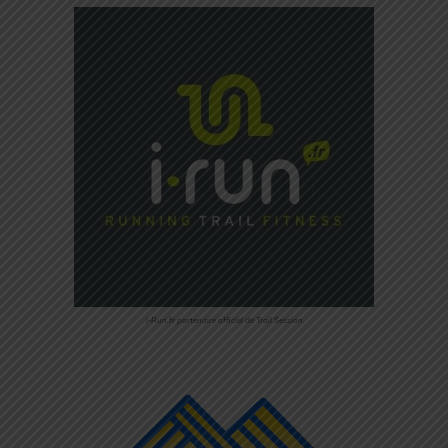
i-Run.fr partenaire officiel de Trail Session