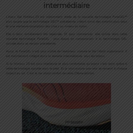
intermédiaire
L’Asics Gel Nimbus 25 est notamment dotée de la nouvelle technologie PureGEL™
plus souple que la technologie GEL™ précédente, créant ainsi des amortis plus doux
et une meilleure absorption des chocs au niveau du talon.
Elle a donc entièrement été repensée. Et pour commencer, elle utilise donc cette
nouvelle technologie PureGEL : plus douce en comparaison à la technologie GEL
utilisée dans sa version précédente.
Aussi, le PureGEL n’est plus visible de l’extérieur, comme le Gel l’était auparavant. Il
est maintenant intégré dans la semelle intermédiaire, sous les talons.
Si la Nimbus 25 est plus moelleuse et plus confortable qu’avant c’est donc grâce à
cette technologie ajoutée sous le pied. Et je vous assure que cela se ressent à chaque
impact au sol. C’est le 1er atout confort de cette 25ème édition.