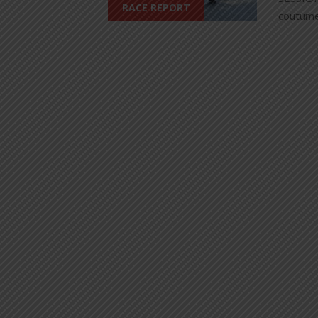
RACE REPORT
coutume