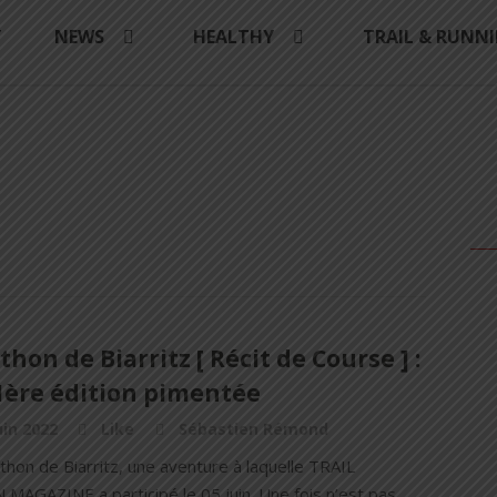
Y
NEWS
HEALTHY
TRAIL & RUNN
hon de Biarritz [ Récit de Course ] :
1ère édition pimentée
uin 2022
Like
Sébastien Rémond
hon de Biarritz, une aventure à laquelle TRAIL
MAGAZINE a participé le 05 juin. Une fois n’est pas