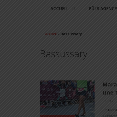
ACCUEIL
PÜLS AGENC
Accueil
»
Bassussary
Bassussary
Marat
une 
12 j
Le Marat
SESSION 