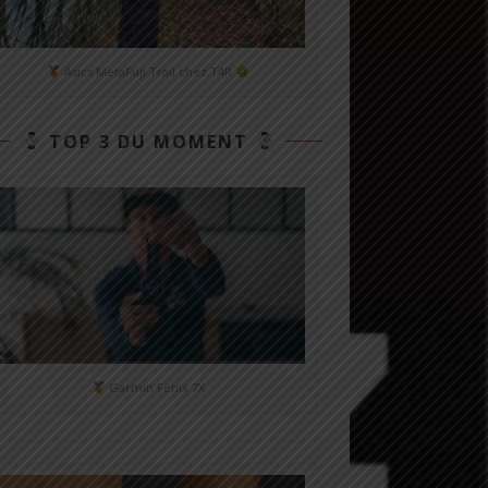
Asics MetaFuji Trail chez T4R
TOP 3 DU MOMENT
Garmin Fénix 7X