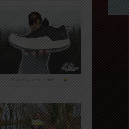
Arc'teryx Sylan GTX chez i-Run