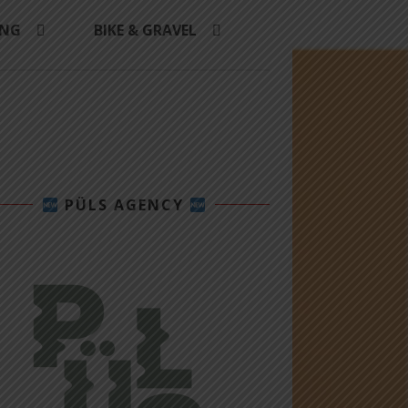
ING
BIKE & GRAVEL
PÜLS AGENCY