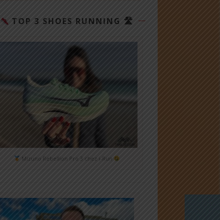
TOP 3 SHOES RUNNING 🛣
Mizuno Rebellion Pro 3 chez i-Run