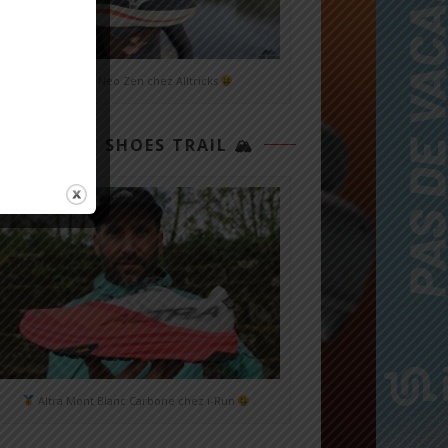
Mizuno Neo Zen chez Alltricks
TOP 3 SHOES TRAIL 🏔
Altra Mont Blanc Carbone chez i-Run