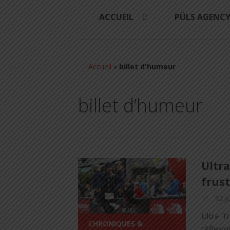
ACCUEIL
PÜLS AGENC
Accueil
»
billet d'humeur
billet d’humeur
Ultra
frust
12 j
Ultra-Tr
CHRONIQUES &
réflexi