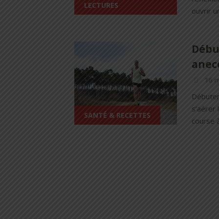
LECTURES
ouvrir u
Début
anec
16 m
Débuter 
s’aérer 
SANTÉ & RECETTES
course à