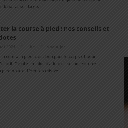
n débat assez large.
er la course à pied : nos conseils et
dotes
ai 2021
Like
Nadia Jas
la course à pied, c’est bon pour le corps et pour
l’esprit. De plus en plus d’adeptes se lancent dans la
 pied pour différentes raisons...