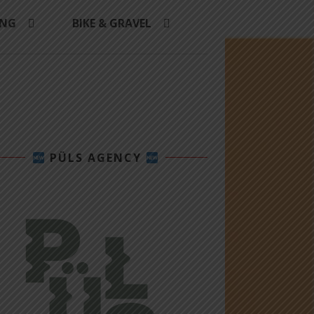
ING
BIKE & GRAVEL
PÜLS AGENCY