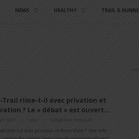
Y
NEWS
HEALTHY
TRAIL & RUNN
-Trail rime-t-il avec privation et
ration ? Le « débat » est ouvert…
uin 2021
Like
Sébastien Rémond
ail rime-t-il avec privation et frustration ? Une telle
on amène forcément beaucoup de questions et peut