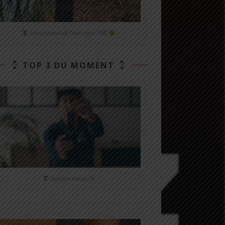
Asics MetaFuji Trail chez T4R
TOP 3 DU MOMENT
Garmin Fénix 7X