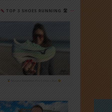
TOP 3 SHOES RUNNING 🛣
Mizuno Rebellion Pro 3 chez i-Run