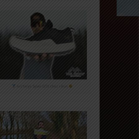
Arc'teryx Sylan GTX chez i-Run