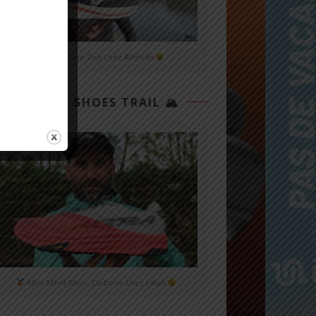
Mizuno Neo Zen chez Alltricks
TOP 3 SHOES TRAIL 🏔
Altra Mont Blanc Carbone chez i-Run